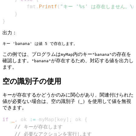
        fmt
.
Printf
(
"キー '%s' は存在しません。\n
}
}
出力：
この例では、プログラムは
内のキー
の存在を
myMap
"banana"
確認します。
が存在するため、対応する値を出力し
"banana"
ます。
空の識別子の使用
キーが存在するかどうかのみに関心があり、関連付けられた
値が必要ない場合は、空の識別子（
）を使用して値を無視
_
できます。
if
_
,
 ok 
:=
 myMap
[
key
]
;
 ok 
{
// キーが存在します
// 必要なアクションを実行します