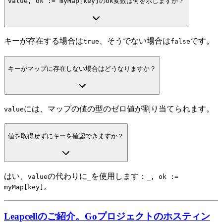
value, ok := myMap[key]
の
ok
変数は何を示しますか？
キーが存在する場合は
、そうでない場合は
です。
true
false
キーがマップに存在しない場合はどうなりますか？
には、マップの値の型のゼロ値が割り当てられます。
value
値を取得せずにキーを確認できますか？
はい、
の代わりに
を使用します：
value
_
_, ok :=
。
myMap[key]
Leapcellのご紹介。Goプロジェクトのホスティン