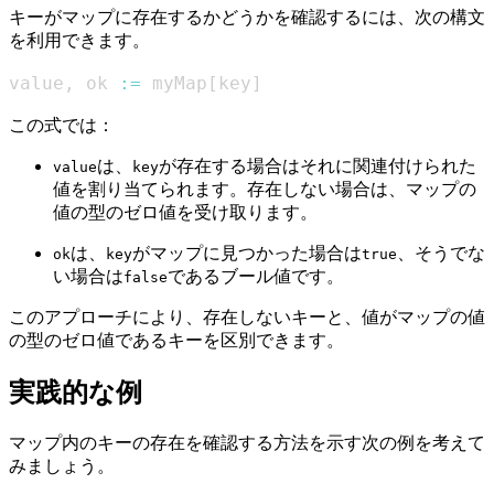
キーがマップに存在するかどうかを確認するには、次の構文
を利用できます。
value
,
 ok 
:=
 myMap
[
key
]
この式では：
は、
が存在する場合はそれに関連付けられた
value
key
値を割り当てられます。存在しない場合は、マップの
値の型のゼロ値を受け取ります。
は、
がマップに見つかった場合は
、そうでな
ok
key
true
い場合は
であるブール値です。
false
このアプローチにより、存在しないキーと、値がマップの値
の型のゼロ値であるキーを区別できます。
実践的な例
マップ内のキーの存在を確認する方法を示す次の例を考えて
みましょう。