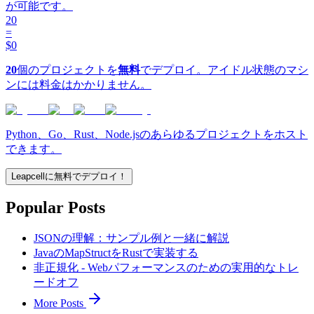
が可能です。
20
=
$0
20
個のプロジェクトを
無料
でデプロイ。アイドル状態のマシ
ンには料金はかかりません。
Python、Go、Rust、Node.jsのあらゆるプロジェクトをホスト
できます。
Leapcellに無料でデプロイ！
Popular Posts
JSONの理解：サンプル例と一緒に解説
JavaのMapStructをRustで実装する
非正規化 - Webパフォーマンスのための実用的なトレ
ードオフ
More Posts