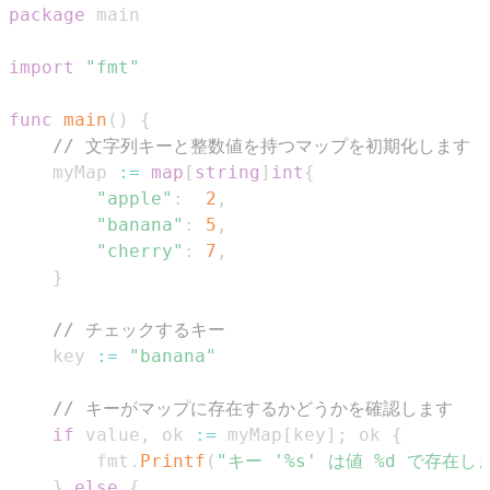
package
import
"fmt"
func
main
(
)
{
// 文字列キーと整数値を持つマップを初期化します
    myMap 
:=
map
[
string
]
int
{
"apple"
:
2
,
"banana"
:
5
,
"cherry"
:
7
,
}
// チェックするキー
    key 
:=
"banana"
// キーがマップに存在するかどうかを確認します
if
 value
,
 ok 
:=
 myMap
[
key
]
;
 ok 
{
        fmt
.
Printf
(
"キー '%s' は値 %d で存在し
}
else
{