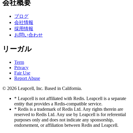
会社概要
ブログ
会社情報
採用情報
お問い合わせ
リーガル
Term
Privacy
Fair Use
Report Abuse
© 2026
Leapcell, Inc.
Based in California.
* Leapcell is not affiliated with Redis. Leapcell is a separate
entity that provides a Redis-compatible service.
* Redis is a trademark of Redis Ltd. Any rights therein are
reserved to Redis Ltd. Any use by Leapcell is for referential
purposes only and does not indicate any sponsorship,
endorsement, or affiliation between Redis and Leapcell.