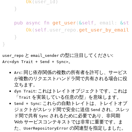
Ok
(
user_id
)
}
pub
async
fn
get_user
(
&
self
,
 email
:
&
str
Ok
(
self
.
user_repo
.
get_user_by_email
(
}
}
と
の型に注目してください:
user_repo
email_sender
。
Arc<dyn Trait + Send + Sync>
: 同じ依存関係の複数の所有者を許可し、サービス
Arc
が複数のリクエストハンドラ間で共有される場合に役
立ちます。
: これはトレイトオブジェクトです。これは
dyn Trait
「
を実装している任意の型」を意味します。
Trait
: これらの自動トレイトは、トレイトオブ
Send + Sync
ジェクトがスレッド間で安全に送信
され、スレッ
Send
ド間で共有
されるために必要であり、非同期
Sync
Web サービスコンテキストでは非常に重要です。ま
た、
の関連型を指定しました。
UserRepositoryError