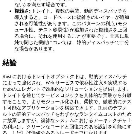
ない) を満たす場合です。
複雑さ:
トレイト、複数の実装、動的ディスパッチを
導入すると、コードベースに複雑さのレイヤーが追加
される可能性があります。このパターンの利点 (モジ
ュール性、テスト容易性) が追加された複雑さを上回
る場合に、それを使用することが重要です。非常に単
純で閉じた機能については、静的ディスパッチで十分
な場合があります。
結論
Rust におけるトレイトオブジェクトは、動的ディスパッチ
によって強化され、Web サービスで依存性注入を実現する
ためのエレガントで効果的なソリューションを提供します。
トレイトを通じてサービスロジックを具体的な実装から分離
することで、よりモジュール化され、柔軟で、徹底的にテス
ト可能なアプリケーションを構築できます。Rust のデフォ
ルトの静的ディスパッチをわずかなランタイムコストのため
に放棄しますが、複雑なシステムにおけるアーキテクチャ上
の利点は、クリーンなコードと回復力のある設計を可能にす
る、しばしば価値のあるトレードオフになります。