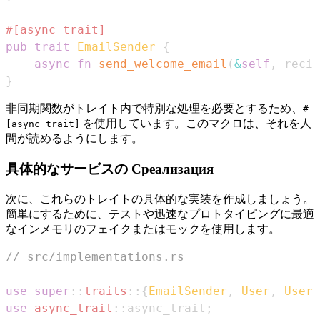
#[async_trait]
pub
trait
EmailSender
{
async
fn
send_welcome_email
(
&
self
,
 recip
}
非同期関数がトレイト内で特別な処理を必要とするため、
#
を使用しています。このマクロは、それを人
[async_trait]
間が読めるようにします。
具体的なサービスの Среализация
次に、これらのトレイトの具体的な実装を作成しましょう。
簡単にするために、テストや迅速なプロトタイピングに最適
なインメモリのフェイクまたはモックを使用します。
// src/implementations.rs
use
super
::
traits
::
{
EmailSender
,
User
,
UserR
use
async_trait
::
async_trait
;