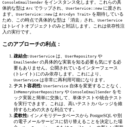
をインスタンス化します。これらの具
ConsoleEmailSender
体的な型は
でラップされ、
に渡され
Arc
UserService::new
ます。
は
を期待している
UserService::new
Arc<dyn Trait>
ため、この時点で具体的な型は「消去」され、
UserService
はトレイトオブジェクトのみと対話します。これは依存性注
入の実行です。
このアプローチの利点：
疎結合:
は、
や
UserService
UserRepository
の具体的な実装を知る必要も気にする必
EmailSender
要もありません。公開されているインターフェース
(トレイト) にのみ依存します。これにより、
は非常に再利用可能になります。
UserService
テスト容易性:
自体を変更することなく、
UserService
や
をモ
InMemoryUserRepository
ConsoleEmailSender
ック実装と簡単に交換して、単体テストや統合テスト
を実行できます。これは、高いテストカバレッジを維
持するための大きな利点です。
柔軟性:
インメモリデータベースから PostgreSQL や別
の電子メールサービスに切り替えることを決定した場