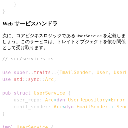
}
}
Web サービスハンドラ
次に、コアビジネスロジックである
を定義しま
UserService
しょう。このサービスは、トレイトオブジェクトを依存関係
として受け取ります。
// src/services.rs
use
super
::
traits
::
{
EmailSender
,
User
,
UserR
use
std
::
sync
::
Arc
;
pub
struct
UserService
{
    user_repo
:
Arc
<
dyn
UserRepository
<
Error
    email_sender
:
Arc
<
dyn
EmailSender
+
Send
}
impl
UserService
{