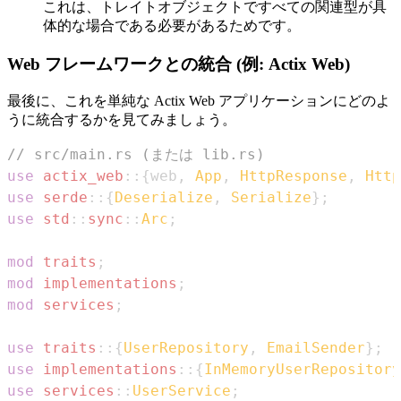
これは、トレイトオブジェクトですべての関連型が具
体的な場合である必要があるためです。
Web フレームワークとの統合 (例: Actix Web)
最後に、これを単純な Actix Web アプリケーションにどのよ
うに統合するかを見てみましょう。
// src/main.rs (または lib.rs)
use
actix_web
::
{
web
,
App
,
HttpResponse
,
Http
use
serde
::
{
Deserialize
,
Serialize
}
;
use
std
::
sync
::
Arc
;
mod
traits
;
mod
implementations
;
mod
services
;
use
traits
::
{
UserRepository
,
EmailSender
}
;
use
implementations
::
{
InMemoryUserRepository
use
services
::
UserService
;