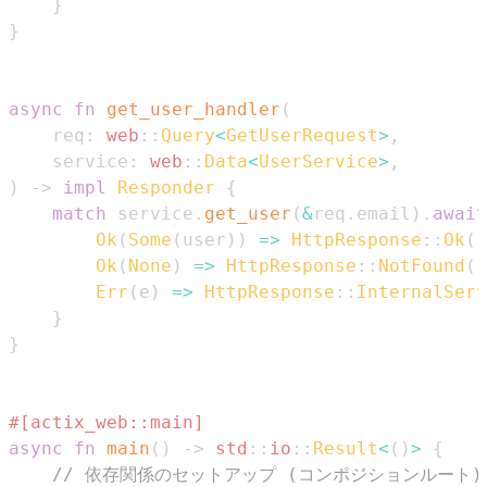
}
}
async
fn
get_user_handler
(
    req
:
web
::
Query
<
GetUserRequest
>
,
    service
:
web
::
Data
<
UserService
>
,
)
->
impl
Responder
{
match
 service
.
get_user
(
&
req
.
email
)
.
await
Ok
(
Some
(
user
)
)
=>
HttpResponse
::
Ok
(
)
Ok
(
None
)
=>
HttpResponse
::
NotFound
(
)
Err
(
e
)
=>
HttpResponse
::
InternalServ
}
}
#[actix_web::main]
async
fn
main
(
)
->
std
::
io
::
Result
<
(
)
>
{
// 依存関係のセットアップ (コンポジションルート)