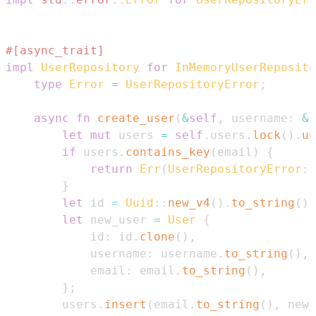
#[async_trait]
impl
UserRepository
for
InMemoryUserReposito
type
Error
=
UserRepositoryError
;
async
fn
create_user
(
&
self
,
 username
:
&
s
let
mut
 users 
=
self
.
users
.
lock
(
)
.
un
if
 users
.
contains_key
(
email
)
{
return
Err
(
UserRepositoryError
::
}
let
 id 
=
Uuid
::
new_v4
(
)
.
to_string
(
)
;
let
 new_user 
=
User
{
            id
:
 id
.
clone
(
)
,
            username
:
 username
.
to_string
(
)
,
            email
:
 email
.
to_string
(
)
,
}
;
        users
.
insert
(
email
.
to_string
(
)
,
 new_