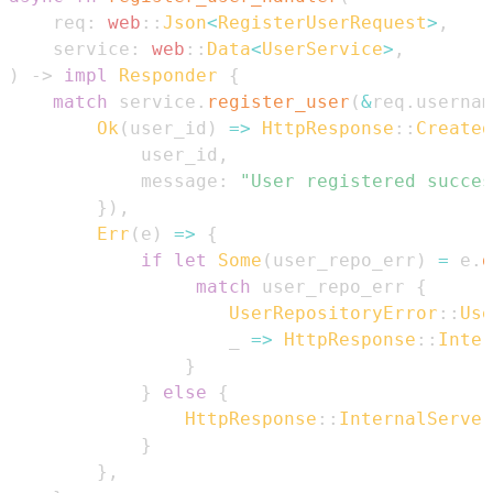
    req
:
web
::
Json
<
RegisterUserRequest
>
,
    service
:
web
::
Data
<
UserService
>
,
)
->
impl
Responder
{
match
 service
.
register_user
(
&
req
.
usernam
Ok
(
user_id
)
=>
HttpResponse
::
Created
            user_id
,
            message
:
"User registered succes
}
)
,
Err
(
e
)
=>
{
if
let
Some
(
user_repo_err
)
=
 e
.
d
match
 user_repo_err 
{
UserRepositoryError
::
Use
                    _ 
=>
HttpResponse
::
Inter
}
}
else
{
HttpResponse
::
InternalServer
}
}
,