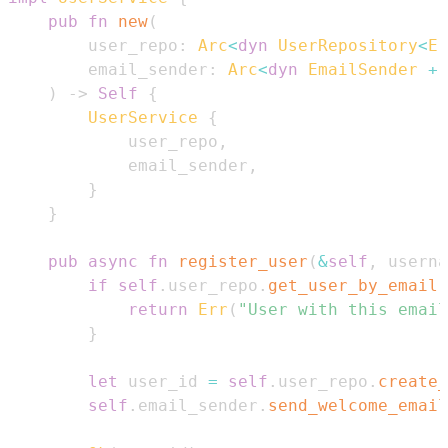
pub
fn
new
(
        user_repo
:
Arc
<
dyn
UserRepository
<
Er
        email_sender
:
Arc
<
dyn
EmailSender
+
)
->
Self
{
UserService
{
            user_repo
,
            email_sender
,
}
}
pub
async
fn
register_user
(
&
self
,
 userna
if
self
.
user_repo
.
get_user_by_email
(
return
Err
(
"User with this email
}
let
 user_id 
=
self
.
user_repo
.
create_
self
.
email_sender
.
send_welcome_email