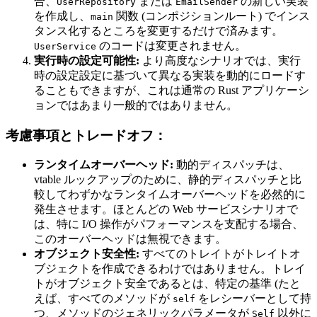
合、
または
の新しい実装
UserRepository
EmailSender
を作成し、
関数 (コンポジションルート) でインス
main
タンス化するところを変更するだけで済みます。
のコードは変更されません。
UserService
実行時の設定可能性:
より高度なシナリオでは、実行
時の設定設定に基づいて異なる実装を動的にロードす
ることもできますが、これは通常の Rust アプリケーシ
ョンではあまり一般的ではありません。
考慮事項とトレードオフ：
ランタイムオーバーヘッド:
動的ディスパッチは、
vtable ルックアップのために、静的ディスパッチと比
較してわずかなランタイムオーバーヘッドを必然的に
発生させます。ほとんどの Web サービスシナリオで
は、特に I/O 操作がパフォーマンスを支配する場合、
このオーバーヘッドは無視できます。
オブジェクト安全性:
すべてのトレイトがトレイトオ
ブジェクトを作成できるわけではありません。トレイ
トがオブジェクト安全であるとは、特定の基準 (たと
えば、すべてのメソッドが
をレシーバーとして持
self
つ、メソッドのジェネリックパラメータが
以外に
Self