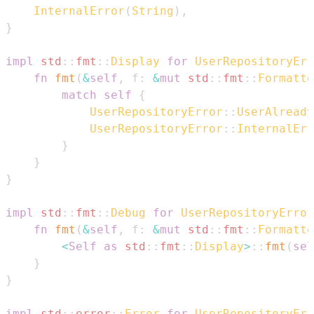
InternalError
(
String
)
,
}
impl
std
::
fmt
::
Display
for
UserRepositoryErr
fn
fmt
(
&
self
,
 f
:
&
mut
std
::
fmt
::
Formatte
match
self
{
UserRepositoryError
::
UserAlready
UserRepositoryError
::
InternalErr
}
}
}
impl
std
::
fmt
::
Debug
for
UserRepositoryError
fn
fmt
(
&
self
,
 f
:
&
mut
std
::
fmt
::
Formatte
<
Self
as
std
::
fmt
::
Display
>
::
fmt
(
sel
}
}
impl
std
::
error
::
Error
for
UserRepositoryErr