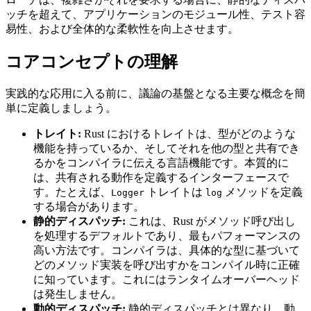
ッチを超えて、アプリケーションのモジュール性、テスト容
易性、および全体的な柔軟性を向上させます。
コアコンセプトの理解
実践的な応用に入る前に、議論の基盤となる主要な概念を簡
単に定義しましょう。
トレイト:
Rust におけるトレイトは、型がどのような
機能を持っているか、そしてそれを他の型と共有でき
るかをコンパイラに伝える言語機能です。本質的に
は、共有される動作を定義するインターフェースで
す。たとえば、
トレイトは
メソッドを定義
Logger
log
する場合があります。
静的ディスパッチ:
これは、Rust がメソッド呼び出し
を処理するデフォルトであり、最もパフォーマンスの
高い方法です。コンパイラは、具体的な型に基づいて
どのメソッド実装を呼び出すかをコンパイル時に正確
に知っています。これにはランタイムオーバーヘッド
は発生しません。
動的ディスパッチ:
静的ディスパッチとは異なり、動