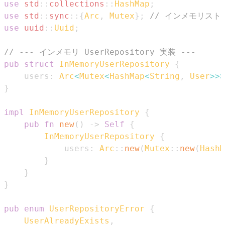
use
std
::
collections
::
HashMap
;
use
std
::
sync
::
{
Arc
,
Mutex
}
;
// インメモリス
use
uuid
::
Uuid
;
// --- インメモリ UserRepository 実装 ---
pub
struct
InMemoryUserRepository
{
    users
:
Arc
<
Mutex
<
HashMap
<
String
,
User
>>
>
}
impl
InMemoryUserRepository
{
pub
fn
new
(
)
->
Self
{
InMemoryUserRepository
{
            users
:
Arc
::
new
(
Mutex
::
new
(
HashM
}
}
}
pub
enum
UserRepositoryError
{
UserAlreadyExists
,