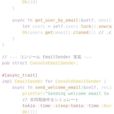
Ok
(
id
)
}
async
fn
get_user_by_email
(
&
self
,
 email
:
let
 users 
=
self
.
users
.
lock
(
)
.
unwrap
Ok
(
users
.
get
(
email
)
.
cloned
(
)
)
// .
}
}
// --- コンソール EmailSender 実装 ---
pub
struct
ConsoleEmailSender
;
#[async_trait]
impl
EmailSender
for
ConsoleEmailSender
{
async
fn
send_welcome_email
(
&
self
,
 recip
println!
(
"Sending welcome email to {
// 非同期操作をシミュレート
tokio
::
time
::
sleep
(
tokio
::
time
::
Dura
Ok
(
(
)
)