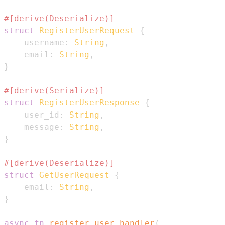
#[derive(Deserialize)]
struct
RegisterUserRequest
{
    username
:
String
,
    email
:
String
,
}
#[derive(Serialize)]
struct
RegisterUserResponse
{
    user_id
:
String
,
    message
:
String
,
}
#[derive(Deserialize)]
struct
GetUserRequest
{
    email
:
String
,
}
async
fn
register_user_handler
(