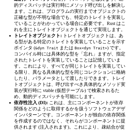
的ディスパッチは実行時にメソッド呼び出しを解決し
ます。これは、プログラムの実行までオブジェクトの
正確な型が不明な場合でも、特定のトレイトを実装し
ていることがわかっている場合に必要です。Rust はこ
れを主にトレイトオブジェクトを通じて実現します。
トレイトオブジェクト:
トレイトオブジェクトは、あ
る型がある特定のトレイトを実装していることを示す
ポインタ (
または
) です。
&dyn Trait
Box<dyn Trait>
コンパイル時には具体的な型を「忘れ」ますが、指定
されたトレイトを実装していることは記憶していま
す。これにより、すべてが同じトレイトを実装してい
る限り、異なる具体的な型を同じコレクションに格納
したり、パラメータとして渡したりできます。トレイ
トオブジェクトは、呼び出すべき具体的なメソッド実
装が実行時に vtable (仮想テーブル) で検索されるた
め、動的ディスパッチを可能にします。
依存性注入 (DI):
これは、主にコンポーネントが依存
関係をどのように取得するかを扱うソフトウェアデザ
インパターンです。コンポーネントが独自の依存関係
を作成するのではなく、それらがコンポーネントに提
供されます (注入されます)。これにより、疎結合が促