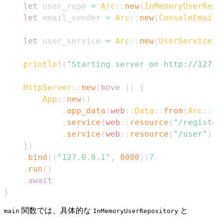
let
 user_repo 
=
Arc
::
new
(
InMemoryUserRe
let
 email_sender 
=
Arc
::
new
(
ConsoleEmail
let
 user_service 
=
Arc
::
new
(
UserService
:
println!
(
"Starting server on http://127.
HttpServer
::
new
(
move
|
|
{
App
::
new
(
)
.
app_data
(
web
::
Data
::
from
(
Arc
::
c
.
service
(
web
::
resource
(
"/registe
.
service
(
web
::
resource
(
"/user"
)
.
}
)
.
bind
(
(
"127.0.0.1"
,
8080
)
)
?
.
run
(
)
.
await
}
関数では、具体的な
と
main
InMemoryUserRepository