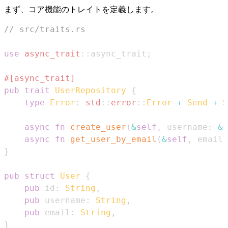
まず、コア機能のトレイトを定義します。
// src/traits.rs
use
async_trait
::
async_trait
;
#[async_trait]
pub
trait
UserRepository
{
type
Error
:
std
::
error
::
Error
+
Send
+
S
async
fn
create_user
(
&
self
,
 username
:
&
s
async
fn
get_user_by_email
(
&
self
,
 email
:
}
pub
struct
User
{
pub
 id
:
String
,
pub
 username
:
String
,
pub
 email
:
String
,
}