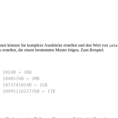
onen können Sie komplexe Ausdrücke erstellen und den Wert von
iota
u erstellen, die einem bestimmten Muster folgen. Zum Beispiel:
 1024B = 1KB
 1048576B = 1MB
 1073741824B = 1GB
 1099511627776B = 1TB