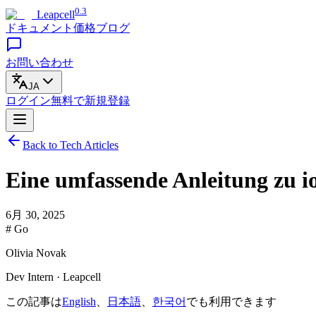
0.3
Leapcell
ドキュメント
価格
ブログ
お問い合わせ
JA
ログイン
無料で
新規登録
Back to Tech Articles
Eine umfassende Anleitung zu i
6月 30, 2025
# Go
Olivia Novak
Dev Intern · Leapcell
この記事は
English
、
日本語
、
한국어
でも利用できます