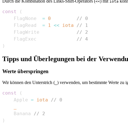
Durch die Kombination des Links-Shift-Operators (
) mit
könn
<<
iota
const
(
    FlagNone  
=
0
// 0
    FlagRead  
=
1
<<
iota
// 1
    FlagWrite             
// 2
    FlagExec              
// 4
)
Tipps und Überlegungen bei der Verwendu
Werte überspringen
Wir können den Unterstrich (
) verwenden, um bestimmte Werte zu ig
_
const
(
    Apple 
=
iota
// 0
_
    Banana 
// 2
)