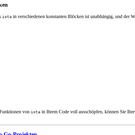
cken
as
in verschiedenen konstanten Blöcken ist unabhängig, und der W
iota
e Funktionen von
in Ihrem Code voll ausschöpfen, können Sie Ihren
iota
on Go-Projekten.