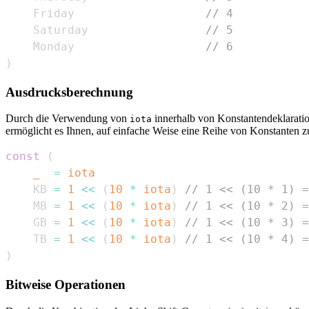
    Friday                   
// 4
    Saturday                 
// 5
    Monday                   
// 6
)
Ausdrucksberechnung
Durch die Verwendung von
innerhalb von Konstantendeklarati
iota
ermöglicht es Ihnen, auf einfache Weise eine Reihe von Konstanten z
const
(
_
=
iota
    KB 
=
1
<<
(
10
*
iota
)
// 1 << (10 * 1) =
    MB 
=
1
<<
(
10
*
iota
)
// 1 << (10 * 2) =
    GB 
=
1
<<
(
10
*
iota
)
// 1 << (10 * 3) =
    TB 
=
1
<<
(
10
*
iota
)
// 1 << (10 * 4) =
)
Bitweise Operationen