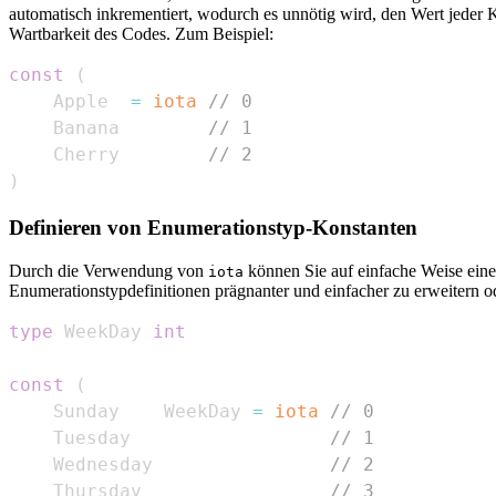
automatisch inkrementiert, wodurch es unnötig wird, den Wert jeder 
Wartbarkeit des Codes. Zum Beispiel:
const
(
    Apple  
=
iota
// 0
    Banana        
// 1
    Cherry        
// 2
)
Definieren von Enumerationstyp-Konstanten
Durch die Verwendung von
können Sie auf einfache Weise eine
iota
Enumerationstypdefinitionen prägnanter und einfacher zu erweitern o
type
 WeekDay 
int
const
(
    Sunday    WeekDay 
=
iota
// 0
    Tuesday                  
// 1
    Wednesday                
// 2
    Thursday                 
// 3