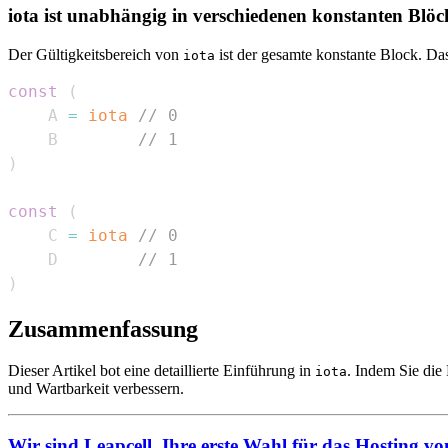
iota ist unabhängig in verschiedenen konstanten Blö
Der Gültigkeitsbereich von
ist der gesamte konstante Block. D
iota
const
(
    A 
=
iota
// 0
    B        
// 1
)
const
(
    C 
=
iota
// 0
    D        
// 1
)
Zusammenfassung
Dieser Artikel bot eine detaillierte Einführung in
. Indem Sie di
iota
und Wartbarkeit verbessern.
Wir sind Leapcell, Ihre erste Wahl für das Hosting v