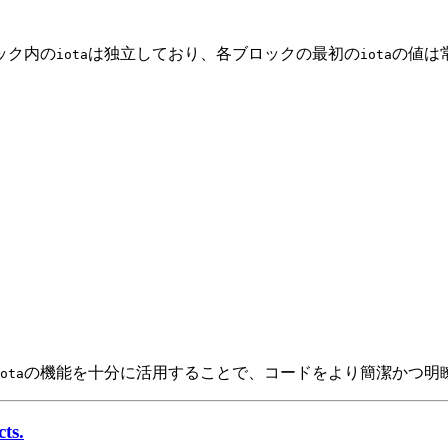
ック内の
は独立しており、各ブロックの最初の
の値は
iota
iota
の機能を十分に活用することで、コードをより簡潔かつ明
ota
ts.