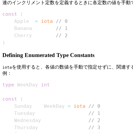
連のインクリメント定数を定義するときに各定数の値を手動
const
(
    Apple  
=
iota
// 0
    Banana        
// 1
    Cherry        
// 2
)
Defining Enumerated Type Constants
を使用すると、各値の数値を手動で指定せずに、関連す
iota
例：
type
 WeekDay 
int
const
(
    Sunday    WeekDay 
=
iota
// 0
    Tuesday                  
// 1
    Wednesday                
// 2
    Thursday                 
// 3