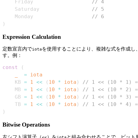
    Friday                   
// 4
    Saturday                 
// 5
    Monday                   
// 6
)
Expression Calculation
定数宣言内で
を使用することにより、複雑な式を作成し
iota
す。例：
const
(
_
=
iota
    KB 
=
1
<<
(
10
*
iota
)
// 1 << (10 * 1) =
    MB 
=
1
<<
(
10
*
iota
)
// 1 << (10 * 2) =
    GB 
=
1
<<
(
10
*
iota
)
// 1 << (10 * 3) =
    TB 
=
1
<<
(
10
*
iota
)
// 1 << (10 * 4) =
)
Bitwise Operations
左シフト演算子（
）を
と組み合わせることで、ビット
<<
iota