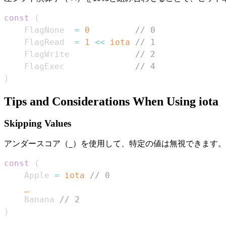
const
(
    FlagNone  
=
0
// 0
    FlagRead  
=
1
<<
iota
// 1
    FlagWrite             
// 2
    FlagExec              
// 4
)
Tips and Considerations When Using iota
Skipping Values
アンダースコア（
）を使用して、特定の値は無視できます。
_
const
(
    Apple 
=
iota
// 0
_
    Banana 
// 2
)