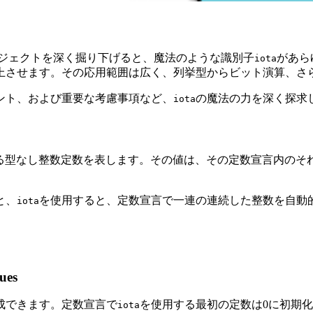
ロジェクトを深く掘り下げると、魔法のような識別子
があら
iota
上させます。その応用範囲は広く、列挙型からビット演算、さ
ント、および重要な考慮事項など、
の魔法の力を深く探求
iota
る型なし整数定数を表します。その値は、その定数宣言内のそれぞ
と、
を使用すると、定数宣言で一連の連続した整数を自動
iota
ues
成できます。定数宣言で
を使用する最初の定数は0に初期
iota