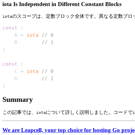
iota Is Independent in Different Constant Blocks
のスコープは、定数ブロック全体です。異なる定数ブロ
iota
const
(
    A 
=
iota
// 0
    B        
// 1
)
const
(
    C 
=
iota
// 0
    D        
// 1
)
Summary
この記事では、
について詳しく説明しました。コードで
iota
i
We are Leapcell, your top choice for hosting Go projec