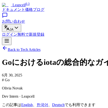
0.3
Leapcell
ドキュメント
価格
ブログ
お問い合わせ
JA
ログイン
無料で
新規登録
Back to Tech Articles
Goにおけるiotaの総合的なガ
6月 30, 2025
# Go
Olivia Novak
Dev Intern · Leapcell
この記事は
English
、
한국어
、
Deutsch
でも利用できます