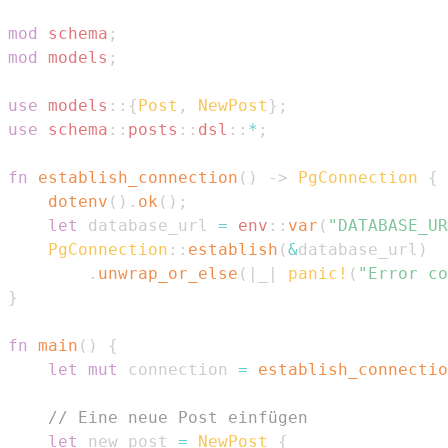
mod
schema
;
mod
models
;
use
models
::
{
Post
,
NewPost
}
;
use
schema
::
posts
::
dsl
::
*
;
fn
establish_connection
(
)
->
PgConnection
{
dotenv
(
)
.
ok
(
)
;
let
 database_url 
=
env
::
var
(
"DATABASE_UR
PgConnection
::
establish
(
&
database_url
)
.
unwrap_or_else
(
|
_
|
panic!
(
"Error co
}
fn
main
(
)
{
let
mut
 connection 
=
establish_connectio
// Eine neue Post einfügen
let
 new_post 
=
NewPost
{