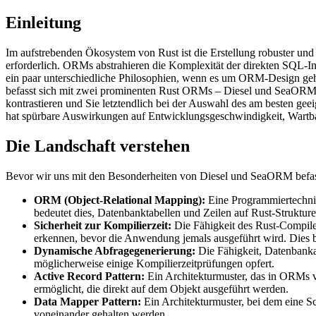
Einleitung
Im aufstrebenden Ökosystem von Rust ist die Erstellung robuster un
erforderlich. ORMs abstrahieren die Komplexität der direkten SQL-Int
ein paar unterschiedliche Philosophien, wenn es um ORM-Design geht: d
befasst sich mit zwei prominenten Rust ORMs – Diesel und SeaORM 
kontrastieren und Sie letztendlich bei der Auswahl des am besten gee
hat spürbare Auswirkungen auf Entwicklungsgeschwindigkeit, Wartba
Die Landschaft verstehen
Bevor wir uns mit den Besonderheiten von Diesel und SeaORM befasse
ORM (Object-Relational Mapping):
Eine Programmiertechni
bedeutet dies, Datenbanktabellen und Zeilen auf Rust-Struktur
Sicherheit zur Kompilierzeit:
Die Fähigkeit des Rust-Compile
erkennen, bevor die Anwendung jemals ausgeführt wird. Dies b
Dynamische Abfragegenerierung:
Die Fähigkeit, Datenbankab
möglicherweise einige Kompilierzeitprüfungen opfert.
Active Record Pattern:
Ein Architekturmuster, das in ORMs v
ermöglicht, die direkt auf dem Objekt ausgeführt werden.
Data Mapper Pattern:
Ein Architekturmuster, bei dem eine 
voneinander gehalten werden.