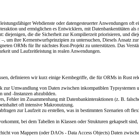
d leistungsfähiger Webdienste oder datengesteuerter Anwendungen oft
eraktion und ermöglichen es Entwicklern, mit Datenbankentitäten als n
iejenigen, die die Sicherheit zur Kompilierzeit priorisieren, und dieje
–, um ihre Kernentwurfsprinzipien zu untersuchen, Diesels Ansatz z
igneten ORMs für Ihr nächstes Rust-Projekt zu unterstützen. Das Verstä
rkeit und Laufzeitleistung in realen Anwendungen.
n, definieren wir kurz einige Kernbegriffe, die für ORMs in Rust rele
k zur Umwandlung von Daten zwischen inkompatiblen Typsystemen unt
en und -Instanzen abzubilden.
rs, Fehler im Zusammenhang mit Datenbankinteraktionen (z. B. falsc
einhaltet oft intensive Makronutzung.
fragen zur Laufzeit zu erstellen, was in bestimmten Szenarien oft fle
orkommt, bei dem Tabellen in Klassen oder Strukturen gekapselt sind
Schicht von Mappern (oder DAOs - Data Access Objects) Daten zwische