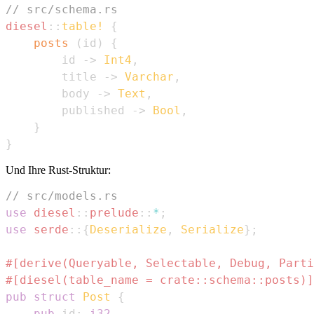
// src/schema.rs
diesel
::
table!
{
posts
(
id
)
{
        id 
->
Int4
,
        title 
->
Varchar
,
        body 
->
Text
,
        published 
->
Bool
,
}
}
Und Ihre Rust-Struktur:
// src/models.rs
use
diesel
::
prelude
::
*
;
use
serde
::
{
Deserialize
,
Serialize
}
;
#[derive(Queryable, Selectable, Debug, Parti
#[diesel(table_name = crate::schema::posts)]
pub
struct
Post
{
pub
 id
:
i32
,