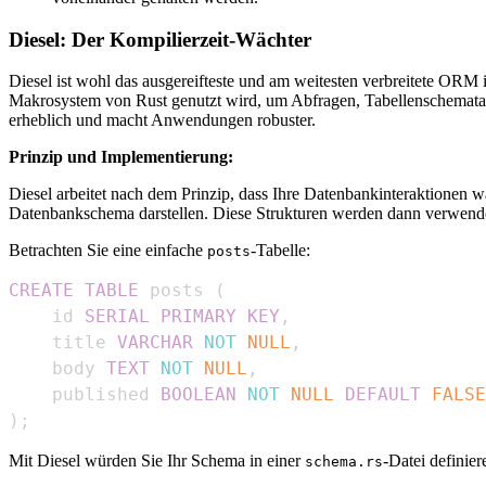
Diesel: Der Kompilierzeit-Wächter
Diesel ist wohl das ausgereifteste und am weitesten verbreitete ORM 
Makrosystem von Rust genutzt wird, um Abfragen, Tabellenschemata 
erheblich und macht Anwendungen robuster.
Prinzip und Implementierung:
Diesel arbeitet nach dem Prinzip, dass Ihre Datenbankinteraktionen wa
Datenbankschema darstellen. Diese Strukturen werden dann verwendet
Betrachten Sie eine einfache
-Tabelle:
posts
CREATE
TABLE
 posts 
(
    id 
SERIAL
PRIMARY
KEY
,
    title 
VARCHAR
NOT
NULL
,
    body 
TEXT
NOT
NULL
,
    published 
BOOLEAN
NOT
NULL
DEFAULT
FALSE
)
;
Mit Diesel würden Sie Ihr Schema in einer
-Datei definier
schema.rs