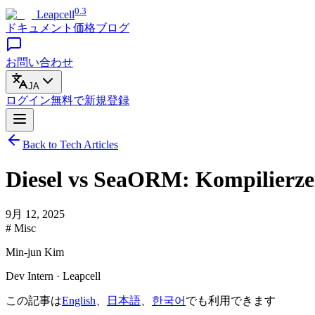
0.3
Leapcell
ドキュメント
価格
ブログ
お問い合わせ
JA
ログイン
無料で
新規登録
Back to Tech Articles
Diesel vs SeaORM: Kompilierzei
9月 12, 2025
# Misc
Min-jun Kim
Dev Intern · Leapcell
この記事は
English
、
日本語
、
한국어
でも利用できます