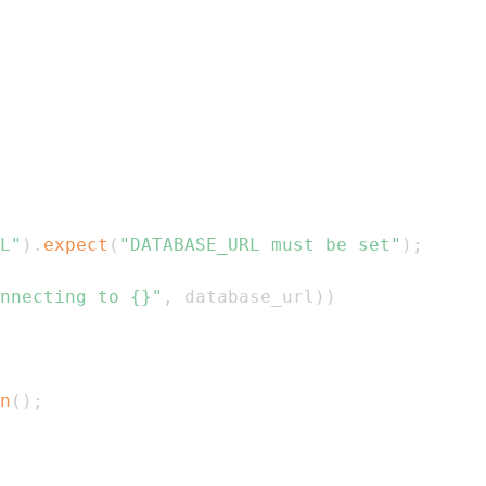
L"
)
.
expect
(
"DATABASE_URL must be set"
)
;
nnecting to {}"
,
 database_url
)
)
n
(
)
;