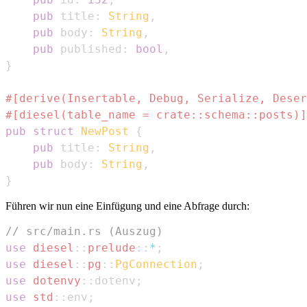
pub
 title
:
String
,
pub
 body
:
String
,
pub
 published
:
bool
,
}
#[derive(Insertable, Debug, Serialize, Deser
#[diesel(table_name = crate::schema::posts)]
pub
struct
NewPost
{
pub
 title
:
String
,
pub
 body
:
String
,
}
Führen wir nun eine Einfügung und eine Abfrage durch:
// src/main.rs (Auszug)
use
diesel
::
prelude
::
*
;
use
diesel
::
pg
::
PgConnection
;
use
dotenvy
::
dotenv
;
use
std
::
env
;