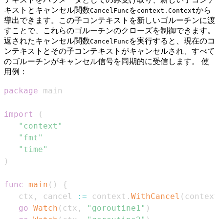
キストとキャンセル関数
を
から
CancelFunc
context.Context
導出できます。この子コンテキストを新しいゴルーチンに渡
すことで、これらのゴルーチンのクローズを制御できます。
返されたキャンセル関数
を実行すると、現在のコ
CancelFunc
ンテキストとその子コンテキストがキャンセルされ、すべて
のゴルーチンがキャンセル信号を同期的に受信します。 使
用例：
package
import
(
"context"
"fmt"
"time"
)
func
main
(
)
{
   ctx
,
 cancel 
:=
 context
.
WithCancel
(
context
go
Watch
(
ctx
,
"goroutine1"
)