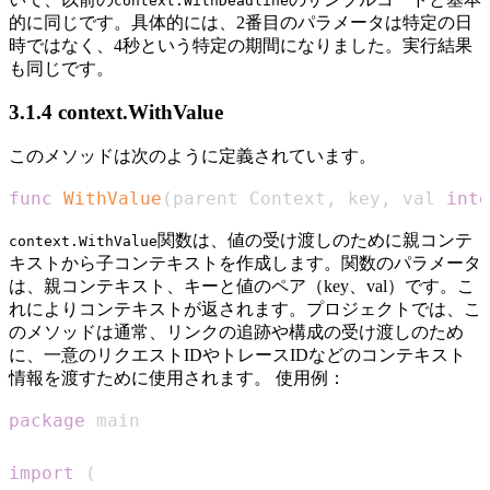
context.WithDeadline
的に同じです。具体的には、2番目のパラメータは特定の日
時ではなく、4秒という特定の期間になりました。実行結果
も同じです。
3.1.4 context.WithValue
このメソッドは次のように定義されています。
func
WithValue
(
parent Context
,
 key
,
 val 
inte
関数は、値の受け渡しのために親コンテ
context.WithValue
キストから子コンテキストを作成します。関数のパラメータ
は、親コンテキスト、キーと値のペア（key、val）です。こ
れによりコンテキストが返されます。プロジェクトでは、こ
のメソッドは通常、リンクの追跡や構成の受け渡しのため
に、一意のリクエストIDやトレースIDなどのコンテキスト
情報を渡すために使用されます。 使用例：
package
import
(