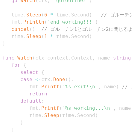
go
Watch
(
ctx
,
"goroutine2"
)
   time
.
Sleep
(
6
*
 time
.
Second
)
// ゴルーチ
   fmt
.
Println
(
"end working!!!"
)
cancel
(
)
// ゴルーチン1とゴルーチン2に閉じる
   time
.
Sleep
(
1
*
 time
.
Second
)
}
func
Watch
(
ctx context
.
Context
,
 name 
string
)
for
{
select
{
case
<-
ctx
.
Done
(
)
:
         fmt
.
Printf
(
"%s exit!\n"
,
 name
)
//
return
default
:
         fmt
.
Printf
(
"%s working...\n"
,
 name
)
         time
.
Sleep
(
time
.
Second
)
}
}