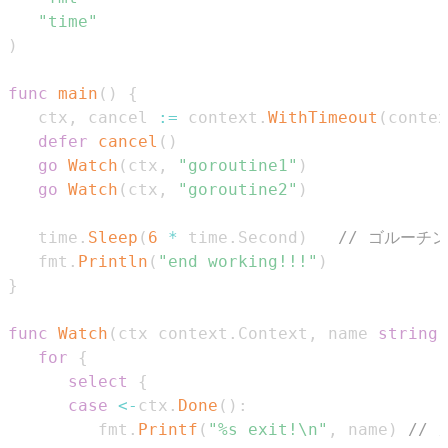
"time"
)
func
main
(
)
{
   ctx
,
 cancel 
:=
 context
.
WithTimeout
(
contex
defer
cancel
(
)
go
Watch
(
ctx
,
"goroutine1"
)
go
Watch
(
ctx
,
"goroutine2"
)
   time
.
Sleep
(
6
*
 time
.
Second
)
// ゴルーチ
   fmt
.
Println
(
"end working!!!"
)
}
func
Watch
(
ctx context
.
Context
,
 name 
string
)
for
{
select
{
case
<-
ctx
.
Done
(
)
:
         fmt
.
Printf
(
"%s exit!\n"
,
 name
)
//