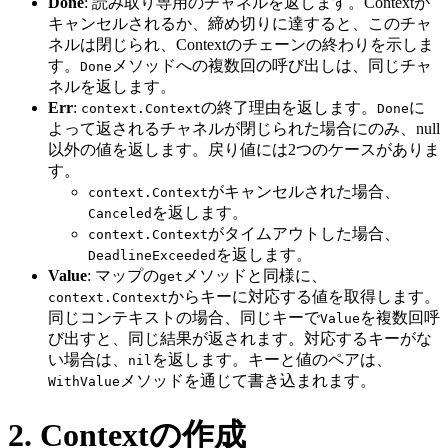
Done
: 読み取り専用のチャネルを返します。Contextが
キャンセルされるか、締め切りに達すると、このチャ
ネルは閉じられ、Contextのチェーンの終わりを示しま
す。
メソッドへの複数回の呼び出しは、同じチャ
Done
ネルを返します。
Err
:
の終了理由を返します。
に
context.Context
Done
よって返されるチャネルが閉じられた場合にのみ、null
以外の値を返します。戻り値には2つのケースがありま
す。
がキャンセルされた場合、
context.Context
を返します。
Canceled
がタイムアウトした場合、
context.Context
を返します。
DeadlineExceeded
Value
: マップの
メソッドと同様に、
get
からキーに対応する値を取得します。
context.Context
同じコンテキストの場合、同じキーで
を複数回呼
Value
び出すと、同じ結果が返されます。対応するキーがな
い場合は、
を返します。キーと値のペアは、
nil
メソッドを通じて書き込まれます。
WithValue
2. Contextの作成