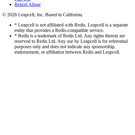
Report Abuse
© 2026
Leapcell, Inc.
Based in California.
* Leapcell is not affiliated with Redis. Leapcell is a separate
entity that provides a Redis-compatible service.
* Redis is a trademark of Redis Ltd. Any rights therein are
reserved to Redis Ltd. Any use by Leapcell is for referential
purposes only and does not indicate any sponsorship,
endorsement, or affiliation between Redis and Leapcell.