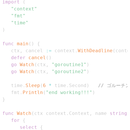
import
(
"context"
"fmt"
"time"
)
func
main
(
)
{
   ctx
,
 cancel 
:=
 context
.
WithDeadline
(
conte
defer
cancel
(
)
go
Watch
(
ctx
,
"goroutine1"
)
go
Watch
(
ctx
,
"goroutine2"
)
   time
.
Sleep
(
6
*
 time
.
Second
)
// ゴルーチ
   fmt
.
Println
(
"end working!!!"
)
}
func
Watch
(
ctx context
.
Context
,
 name 
string
)
for
{
select
{