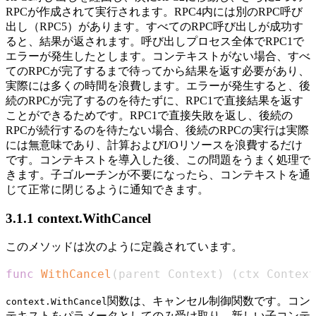
RPCが作成されて実行されます。RPC4内には別のRPC呼び
出し（RPC5）があります。すべてのRPC呼び出しが成功す
ると、結果が返されます。呼び出しプロセス全体でRPC1で
エラーが発生したとします。コンテキストがない場合、すべ
てのRPCが完了するまで待ってから結果を返す必要があり、
実際には多くの時間を浪費します。エラーが発生すると、後
続のRPCが完了するのを待たずに、RPC1で直接結果を返す
ことができるためです。RPC1で直接失敗を返し、後続の
RPCが続行するのを待たない場合、後続のRPCの実行は実際
には無意味であり、計算およびI/Oリソースを浪費するだけ
です。コンテキストを導入した後、この問題をうまく処理で
きます。子ゴルーチンが不要になったら、コンテキストを通
じて正常に閉じるように通知できます。
3.1.1 context.WithCancel
このメソッドは次のように定義されています。
func
WithCancel
(
parent Context
)
(
ctx Context
関数は、キャンセル制御関数です。コン
context.WithCancel
テキストをパラメータとしてのみ受け取り、新しい子コンテ