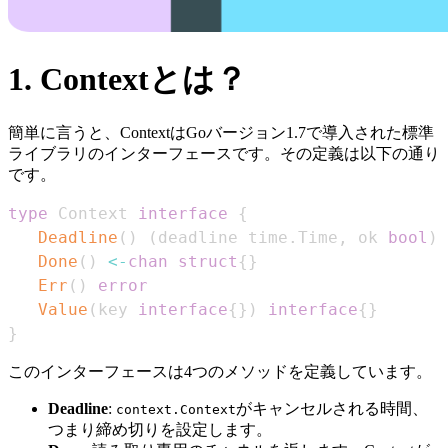
1. Contextとは？
簡単に言うと、ContextはGoバージョン1.7で導入された標準
ライブラリのインターフェースです。その定義は以下の通り
です。
type
 Context 
interface
{
Deadline
(
)
(
deadline time
.
Time
,
 ok 
bool
)
Done
(
)
<-
chan
struct
{
}
Err
(
)
error
Value
(
key 
interface
{
}
)
interface
{
}
}
このインターフェースは4つのメソッドを定義しています。
Deadline
:
がキャンセルされる時間、
context.Context
つまり締め切りを設定します。