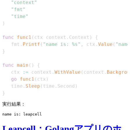
"context"
"fmt"
"time"
)
func
func1
(
ctx context
.
Context
)
{
   fmt
.
Printf
(
"name is: %s"
,
 ctx
.
Value
(
"name
}
func
main
(
)
{
   ctx 
:=
 context
.
WithValue
(
context
.
Backgrou
go
func1
(
ctx
)
   time
.
Sleep
(
time
.
Second
)
}
実行結果：
Leapcell：Golangアプリのホ