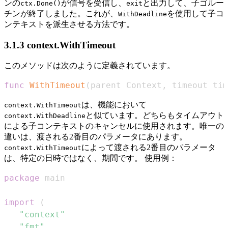
ンの
が信号を受信し、
と出力して、子ゴルー
ctx.Done()
exit
チンが終了しました。これが、
を使用して子コ
WithDeadline
ンテキストを派生させる方法です。
3.1.3 context.WithTimeout
このメソッドは次のように定義されています。
func
WithTimeout
(
parent Context
,
 timeout tim
は、機能において
context.WithTimeout
と似ています。どちらもタイムアウト
context.WithDeadline
による子コンテキストのキャンセルに使用されます。唯一の
違いは、渡される2番目のパラメータにあります。
によって渡される2番目のパラメータ
context.WithTimeout
は、特定の日時ではなく、期間です。 使用例：
package
import
(
"context"
"fmt"