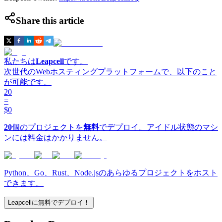
Share this article
私たちは
Leapcell
です。
次世代のWebホスティングプラットフォームで、以下のこと
が可能です。
20
=
$0
20
個のプロジェクトを
無料
でデプロイ。アイドル状態のマシ
ンには料金はかかりません。
Python、Go、Rust、Node.jsのあらゆるプロジェクトをホスト
できます。
Leapcellに無料でデプロイ！