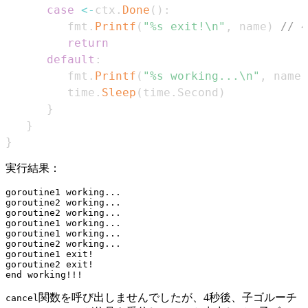
case
<-
ctx
.
Done
(
)
:
         fmt
.
Printf
(
"%s exit!\n"
,
 name
)
//
return
default
:
         fmt
.
Printf
(
"%s working...\n"
,
 name
)
         time
.
Sleep
(
time
.
Second
)
}
}
}
実行結果：
goroutine1 working...

goroutine2 working...

goroutine2 working...

goroutine1 working...

goroutine1 working...

goroutine2 working...

goroutine1 exit!

goroutine2 exit!

関数を呼び出しませんでしたが、4秒後、子ゴルーチ
cancel