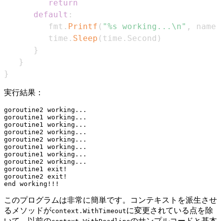
return
default
:
         fmt
.
Printf
(
"%s working...\n"
,
 name
)
         time
.
Sleep
(
time
.
Second
)
}
}
}
実行結果：
goroutine2 working...

goroutine1 working...

goroutine1 working...

goroutine2 working...

goroutine2 working...

goroutine1 working...

goroutine1 working...

goroutine2 working...

goroutine1 exit!

goroutine2 exit!

このプログラムは非常に簡単です。コンテキストを派生させ
るメソッドが
に変更されている点を除
context.WithTimeout
いて、以前の
のサンプルコードと基本