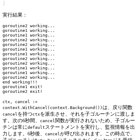
}
実行結果：
goroutine2 working...

goroutine1 working...

goroutine1 working...

goroutine2 working...

goroutine2 working...

goroutine1 working...

goroutine1 working...

goroutine2 working...

goroutine2 working...

goroutine1 working...

goroutine1 working...

goroutine2 working...

end working!!!

goroutine1 exit!

ctx, cancel :=
は、戻り関数
context.WithCancel(context.Background())
を持つ
を派生させ、それを子ゴルーチンに渡しま
cancel
ctx
す。次の6秒間、
関数が実行されないため、子ゴルー
cancel
チンは常に
ステートメントを実行し、監視情報を出
default
力します。6秒後、
が呼び出されます。この時点で、
cancel