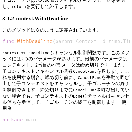
子ゴルーチンは
チャネルからメッセージを受信
ctx.Done()
し、
を実行して終了します。
return
3.1.2 context.WithDeadline
このメソッドは次のように定義されています。
func
WithDeadline
(
parent Context
,
 d time
.
Tim
もキャンセル制御関数です。このメソ
context.WithDeadline
ッドには2つのパラメータがあります。最初のパラメータは
コンテキスト、2番目のパラメータは締め切りです。また、
子コンテキストとキャンセル関数
を返します。こ
CancelFunc
れを使用する場合、締め切り前に、
を手動で呼び
CancelFunc
出して子コンテキストをキャンセルし、子ゴルーチンの終了
を制御できます。締め切りまでに
を呼び出してい
CancelFunc
ない場合でも、子コンテキストの
チャネルはキャンセ
Done()
ル信号を受信して、子ゴルーチンの終了を制御します。 使
用例：
package