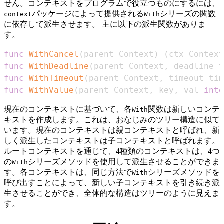
せん。コンテキストをプログラムで役立つものにするには、
パッケージによって提供される
シリーズの関数
context
With
に依存して派生させます。 主に以下の派生関数がありま
す。
func
WithCancel
(
parent Context
)
(
ctx Context
func
WithDeadline
(
parent Context
,
 deadline t
func
WithTimeout
(
parent Context
,
 timeout tim
func
WithValue
(
parent Context
,
 key
,
 val 
inte
現在のコンテキストに基づいて、各
関数は新しいコンテ
With
キストを作成します。これは、おなじみのツリー構造に似て
います。現在のコンテキストは親コンテキストと呼ばれ、新
しく派生したコンテキストは子コンテキストと呼ばれます。
ルートコンテキストを通じて、4種類のコンテキストは、4つ
の
シリーズメソッドを使用して派生させることができま
With
す。各コンテキストは、同じ方法で
シリーズメソッドを
With
呼び出すことによって、新しい子コンテキストを引き続き派
生させることができ、全体的な構造はツリーのように見えま
す。