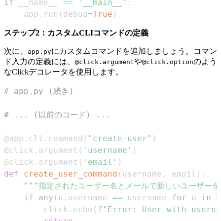
if
 __name__ 
==
'__main__'
:
    app
.
run
(
debug
=
True
)
ステップ2：カスタムCLIコマンドの定義
次に、
にカスタムコマンドを追加しましょう。コマン
app.py
ド入力の定義には、
や
のよう
@click.argument
@click.option
なClickデコレータを使用します。
# app.py (続き)
# ... (以前のコード) ...
@app
.
cli
.
command
(
"create-user"
)
@click
.
argument
(
'username'
)
@click
.
argument
(
'email'
)
def
create_user_command
(
username
,
 email
)
:
"""指定されたユーザー名とメールで新しいユーザーを
if
any
(
u
.
username 
==
 username 
for
 u 
in
 U
        click
.
echo
(
f"Error: User with userna