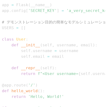
app 
=
 Flask
(
__name__
)
app
.
config
[
'SECRET_KEY'
]
=
'a_very_secret_ke
# デモンストレーション目的の簡単なモデルシミュレーショ
USERS 
=
[
]
class
User
:
def
__init__
(
self
,
 username
,
 email
)
:
        self
.
username 
=
        self
.
email 
=
def
__repr__
(
self
)
:
return
f"<User username=
{
self
.
userna
@app
.
route
(
'/'
)
def
hello_world
(
)
:
return
'Hello, World!'