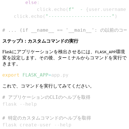
else
:
            click
.
echo
(
f"  - 
{
user
.
username
}
    click
.
echo
(
"----------------------"
)
# ... (if __name__ == '__main__': の以前のコー
ステップ3：カスタムコマンドの実行
Flaskにアプリケーションを検出させるには、
環境
FLASK_APP
変を設定します。その後、ターミナルからコマンドを実行で
きます。
export
FLASK_APP
=
app.py
これで、コマンドを実行してみてください。
# アプリケーションのCLIのヘルプを取得
# 特定のカスタムコマンドのヘルプを取得