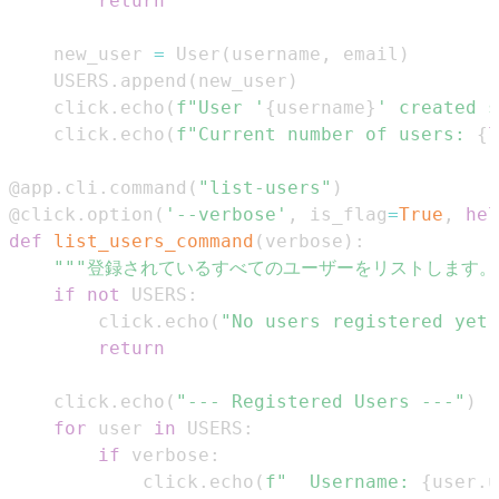
return
    new_user 
=
 User
(
username
,
 email
)
    USERS
.
append
(
new_user
)
    click
.
echo
(
f"User '
{
username
}
' created s
    click
.
echo
(
f"Current number of users: 
{
l
@app
.
cli
.
command
(
"list-users"
)
@click
.
option
(
'--verbose'
,
 is_flag
=
True
,
hel
def
list_users_command
(
verbose
)
:
"""登録されているすべてのユーザーをリストします。"
if
not
 USERS
:
        click
.
echo
(
"No users registered yet.
return
    click
.
echo
(
"--- Registered Users ---"
)
for
 user 
in
 USERS
:
if
 verbose
:
            click
.
echo
(
f"  Username: 
{
user
.
u