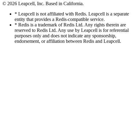
© 2026
Leapcell, Inc.
Based in California.
* Leapcell is not affiliated with Redis. Leapcell is a separate
entity that provides a Redis-compatible service.
* Redis is a trademark of Redis Ltd. Any rights therein are
reserved to Redis Ltd. Any use by Leapcell is for referential
purposes only and does not indicate any sponsorship,
endorsement, or affiliation between Redis and Leapcell.