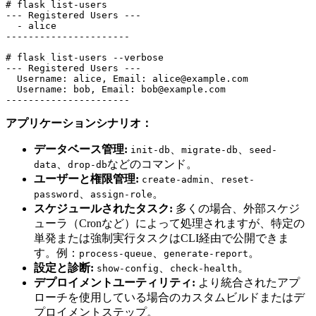
# flask list-users

--- Registered Users ---

  - alice

----------------------

# flask list-users --verbose

--- Registered Users ---

  Username: alice, Email: alice@example.com

  Username: bob, Email: bob@example.com

アプリケーションシナリオ：
データベース管理:
、
、
init-db
migrate-db
seed-
、
などのコマンド。
data
drop-db
ユーザーと権限管理:
、
create-admin
reset-
、
。
password
assign-role
スケジュールされたタスク:
多くの場合、外部スケジ
ューラ（Cronなど）によって処理されますが、特定の
単発または強制実行タスクはCLI経由で公開できま
す。例：
、
。
process-queue
generate-report
設定と診断:
、
。
show-config
check-health
デプロイメントユーティリティ:
より統合されたアプ
ローチを使用している場合のカスタムビルドまたはデ
プロイメントステップ。