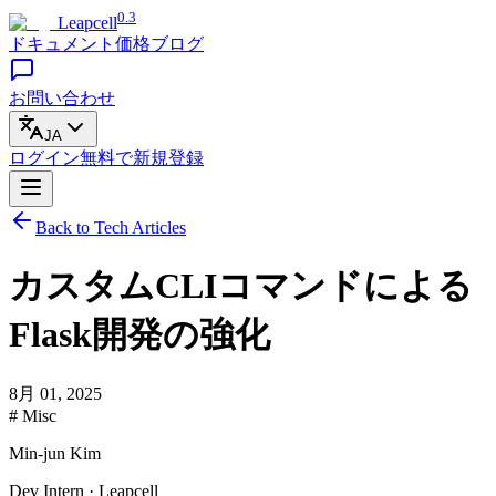
0.3
Leapcell
ドキュメント
価格
ブログ
お問い合わせ
JA
ログイン
無料で
新規登録
Back to Tech Articles
カスタムCLIコマンドによる
Flask開発の強化
8月 01, 2025
# Misc
Min-jun Kim
Dev Intern · Leapcell