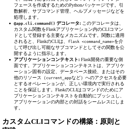
フェースを作成するためのPythonパッケージです。引
数解析、サブコマンド管理、ヘルプメッセージなどを
処理します。
デコレータ:
このデコレータは、
@app.cli.command()
カスタム関数をFlaskアプリケーション内のCLIコマン
ドとして登録する主要なメカニズムです。関数に適用
されると、FlaskのCLIは、
を介
flask <command_name>
して呼び出し可能なサブコマンドとしてその関数を公
開するように指示します。
アプリケーションコンテキスト:
Flask開発の重要な側
面です。アプリケーションコンテキストは、アプリケ
ーション固有の設定、データベース接続、またはその
他のリソース（
など）へのアクセスを必要
current_app
とするオペレーションが、正しい環境内で実行される
ことを保証します。FlaskのCLIはコマンドのためにア
プリケーションコンテキストを自動的にプッシュし、
アプリケーションの内部との対話をシームレスにしま
す。
カスタムCLIコマンドの構築：原則と