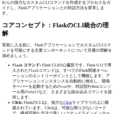
れらの強力なカスタムCLIコマンドを作成するプロセスをガ
イドし、Flaskアプリケーションとの対話方法を変革しま
す。
コアコンセプト：FlaskのCLI統合の理
解
実装に入る前に、FlaskアプリケーションでカスタムCLIコマ
ンドを可能にする主要コンポーネントについて共通の理解を
深めましょう。
コマンド:
Flask CLIの心臓部です。Flask 0.11で導
flask
入された
コマンドは、すべてのFlask関連オペレ
flask
ーションのエントリーポイントとして機能します。ア
プリケーションインスタンスを自動的に検出し、開発
サーバーを起動するための
や、対話型Pythonコンソ
run
ール用の
など、さまざまな組み込みコマンドを提
shell
供します。
Click:
FlaskのCLIは、強力な
Click
ライブラリの上に構
築されています。Clickは、可能な限り少ないコード
で、構成可能な方法で美しいコマンドラインインター