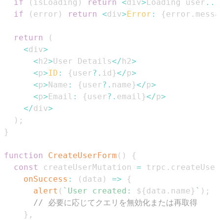
if
(
isLoading
)
return
<
div
>
Loading
 user
...
if
(
error
)
return
<
div
>
Error
:
{
error
.
messa
return
(
<
div
>
<
h2
>
User
Details
<
/
h2
>
<
p
>
ID
:
{
user
?.
id
}
<
/
p
>
<
p
>
Name
:
{
user
?.
name
}
<
/
p
>
<
p
>
Email
:
{
user
?.
email
}
<
/
p
>
<
/
div
>
)
;
}
function
CreateUserForm
(
)
{
const
 createUserMutation 
=
 trpc
.
createUser
onSuccess
:
(
data
)
=>
{
alert
(
`
User created: 
${
data
.
name
}
`
)
;
// 必要に応じてクエリを無効化または再取得
}
,