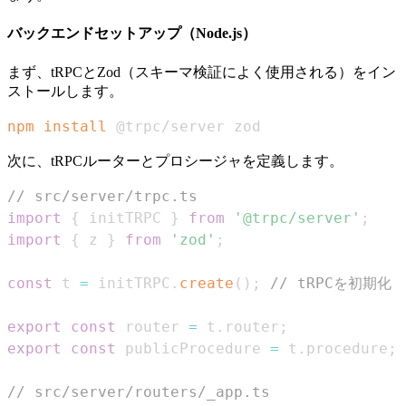
バックエンドセットアップ（Node.js）
まず、tRPCとZod（スキーマ検証によく使用される）をイン
ストールします。
npm
install
 @trpc/server zod
次に、tRPCルーターとプロシージャを定義します。
// src/server/trpc.ts
import
{
 initTRPC 
}
from
'@trpc/server'
;
import
{
 z 
}
from
'zod'
;
const
 t 
=
 initTRPC
.
create
(
)
;
// tRPCを初期化
export
const
 router 
=
 t
.
router
;
export
const
 publicProcedure 
=
 t
.
procedure
;
// src/server/routers/_app.ts