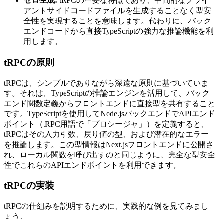
ゼロ生成:
tRPCの重要な特徴であり、中間的なクライ
アントサイドコードファイルを生成することなく型安
全性を実現することを意味します。代わりに、バック
エンドコードから直接TypeScriptの強力な推論機能を利
用します。
tRPCの原則
tRPCは、シンプルでありながら深遠な原則に基づいていま
す。それは、TypeScriptの推論エンジンを活用して、バック
エンド関数定義からフロントエンドに直接型を共有すること
です。TypeScriptを使用してNode.jsバックエンドでAPIエンド
ポイント（tRPC用語で「プロシージャ」）を定義すると、
tRPCはその入力引数、戻り値の型、および潜在的なエラー
を推論します。この型情報はNext.jsフロントエンドに公開さ
れ、ローカル関数を呼び出すのと同じように、完全な型安全
性でこれらのAPIエンドポイントを利用できます。
tRPCの実装
tRPCの仕組みを説明するために、実践的な例を見てみまし
ょう。