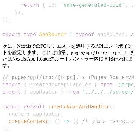
return
{
 id
:
'some-generated-uuid'
,
..
}
)
,
}
)
;
export
type
AppRouter
=
typeof
 appRouter
;
/
次に、Next.jsでtRPCリクエストを処理するAPIエンドポイン
トを設定します。これは通常、
ま
pages/api/trpc/[trpc].ts
たはNext.js App Routerのルートハンドラー内に直接行われま
す。
// pages/api/trpc/[trpc].ts (Pages Routerの
import
{
 createNextApiHandler 
}
from
'@trpc/
import
{
 appRouter 
}
from
'../../../server/r
export
default
createNextApiHandler
(
{
  router
:
 appRouter
,
createContext
:
(
)
=>
(
{
/* プロシージャのコン
}
)
;