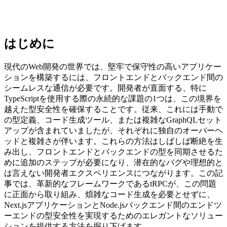
はじめに
現代のWeb開発の世界では、堅牢で保守性の高いアプリケー
ションを構築するには、フロントエンドとバックエンド間の
シームレスな通信が必要です。開発者が直面する、特に
TypeScriptを使用する際の永続的な課題の1つは、この境界を
越えた型安全性を確保することです。従来、これには手動で
の型定義、コード生成ツール、または複雑なGraphQLセット
アップが含まれていましたが、それぞれに独自のオーバーヘ
ッドと複雑さが伴います。これらの方法はしばしば断絶を生
み出し、フロントエンドとバックエンドの型を同期させるた
めに追加のステップが必要になり、潜在的なバグや理想的と
は言えない開発者エクスペリエンスにつながります。この記
事では、革新的なフレームワークであるtRPCが、この問題
に正面から取り組み、煩雑なコード生成を必要とせずに、
Next.jsアプリケーションとNode.jsバックエンド間のエンドツ
ーエンドの型安全性を実現するためのエレガントなソリュー
ションを提供する方法を掘り下げます。