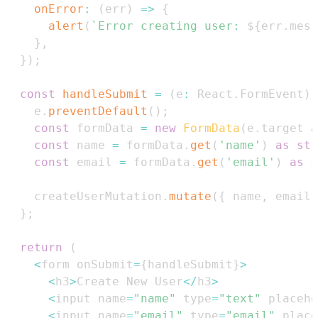
onError
:
(
err
)
=>
{
alert
(
`
Error creating user: 
${
err
.
mess
}
,
}
)
;
const
handleSubmit
=
(
e
:
React
.
FormEvent
)
    e
.
preventDefault
(
)
;
const
 formData 
=
new
FormData
(
e
.
target
a
const
 name 
=
 formData
.
get
(
'name'
)
as
str
const
 email 
=
 formData
.
get
(
'email'
)
as
s
    createUserMutation
.
mutate
(
{
 name
,
 email 
}
;
return
(
<
form onSubmit
=
{
handleSubmit
}
>
<
h3
>
Create
New
User
<
/
h3
>
<
input name
=
"name"
 type
=
"text"
 placeho
<
input name
=
"email"
 type
=
"email"
 place