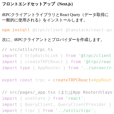
フロントエンドセットアップ（Next.js）
tRPCクライアントライブラリとReact Query（データ取得に
一般的に使用される）をインストールします。
npm
install
 @trpc/client @tanstack/react-que
次に、tRPCクライアントとプロバイダーを作成します。
// src/utils/trpc.ts
import
{
 httpBatchLink 
}
from
'@trpc/client'
import
{
 createTRPCReact 
}
from
'@trpc/react
import
type
{
AppRouter
}
from
'../server/ro
export
const
 trpc 
=
createTRPCReact
<
AppRoute
// src/pages/_app.tsx (またはApp Routerのlayo
import
{
 useState 
}
from
'react'
;
import
{
QueryClient
,
QueryClientProvider
}
import
{
 trpc 
}
from
'../utils/trpc'
;