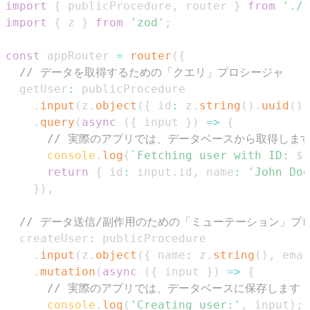
import
{
 publicProcedure
,
 router 
}
from
'./t
import
{
 z 
}
from
'zod'
;
const
 appRouter 
=
router
(
{
// データを取得するための「クエリ」プロシージャ
  getUser
:
.
input
(
z
.
object
(
{
 id
:
 z
.
string
(
)
.
uuid
(
)
.
query
(
async
(
{
 input 
}
)
=>
{
// 実際のアプリでは、データベースから取得しま
console
.
log
(
`
Fetching user with ID: 
${
return
{
 id
:
 input
.
id
,
 name
:
'John Doe
}
)
,
// データ送信/副作用のための「ミューテーション」プ
  createUser
:
.
input
(
z
.
object
(
{
 name
:
 z
.
string
(
)
,
 emai
.
mutation
(
async
(
{
 input 
}
)
=>
{
// 実際のアプリでは、データベースに保存します
console
.
log
(
'Creating user:'
,
 input
)
;