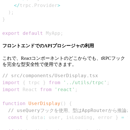
<
/
trpc
.
Provider
>
)
;
}
export
default
MyApp
;
フロントエンドでのAPIプロシージャの利用
これで、Reactコンポーネントのどこからでも、tRPCフック
を完全な型安全性で使用できます。
// src/components/UserDisplay.tsx
import
{
 trpc 
}
from
'../utils/trpc'
;
import
React
from
'react'
;
function
UserDisplay
(
)
{
// useQueryフックを使用、型はAppRouterから推
const
{
 data
:
 user
,
 isLoading
,
 error 
}
=
 t