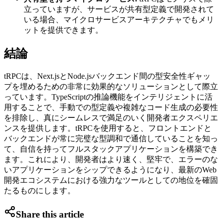
立っていますが、サービスが共有型定義で開発されて
いる場合、マイクロサービスアーキテクチャでもメリ
ットを提供できます。
結論
tRPCは、Next.jsとNode.jsバックエンド間の型安全性ギャッ
プを埋めるための非常に効果的なソリューションとして際立
っています。TypeScriptの推論機能をインテリジェントに活
用することで、手動での型定義や複雑なコード生成の必要性
を排除し、真にシームレスで満足のいく開発者エクスペリエ
ンスを提供します。tRPCを使用すると、フロントエンドと
バックエンドが常に完璧な型調和で通信していることを知っ
て、自信を持ってフルスタックアプリケーションを構築でき
ます。これにより、開発者はより速く、堅牢で、エラーのな
いアプリケーションをシップできるようになり、最新のWeb
開発エコシステムにおける強力なツールとしての地位を確固
たるものにします。
Share this article