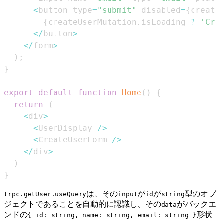
<
button type
=
"submit"
 disabled
=
{
create
{
createUserMutation
.
isLoading
?
'Cre
<
/
button
>
<
/
form
>
)
;
}
export
default
function
Home
(
)
{
return
(
<
div
>
<
UserDisplay
/
>
<
CreateUserForm
/
>
<
/
div
>
)
}
は、その
が
が
型のオブ
trpc.getUser.useQuery
input
id
string
ジェクトであることを自動的に認識し、その
がバックエ
data
ンドの
形状
{ id: string, name: string, email: string }