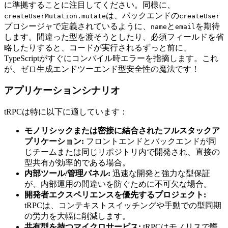
に準拠することに注目してください。同様に、
は、バックエンドの
createUserMutation.mutate
createUser
プロシージャで定義されているように、
と
を期待
name
email
します。間違った型を渡そうとしたり、必須フィールドを省
略したりすると、コードが実行されるずっと前に、
TypeScriptがすぐにコンパイル時エラーを指摘します。これ
が、ゼロ生成エンドツーエンド型安全性の魔法です！
アプリケーションシナリオ
tRPCは特に以下に適しています：
モノリシックまたは密接に結合されたフルスタックア
プリケーション:
フロントエンドとバックエンドが同
じチームまたは同じリポジトリ内で開発され、直接の
型共有が効率的である場合。
内部ツール/管理パネル:
迅速な開発と強力な型保証
が、内部運用の間違いを防ぐために不可欠な場合。
開発者エクスペリエンスを優先するプロジェクト:
tRPCは、コンテキストスイッチングや手動での型同期
の労力を大幅に削減します。
共有型を持つマイクロサービス:
tRPCはモノリスで際