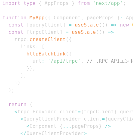
import
type
{
AppProps
}
from
'next/app'
;
function
MyApp
(
{
Component
,
 pageProps 
}
:
App
const
[
queryClient
]
=
useState
(
(
)
=>
new
Q
const
[
trpcClient
]
=
useState
(
(
)
=>
    trpc
.
createClient
(
{
      links
:
[
httpBatchLink
(
{
          url
:
'/api/trpc'
,
// tRPC APIエ
}
)
,
]
,
}
)
)
;
return
(
<
trpc
.
Provider
 client
=
{
trpcClient
}
 query
<
QueryClientProvider
 client
=
{
queryClie
<
Component
{
...
pageProps
}
/
>
<
/
QueryClientProvider
>