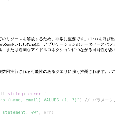
てのリソースを解放するため、非常に重要です。
を呼び出
Close
は、アプリケーションのデータベースパフ
etConnMaxIdleTime
延、または過剰なアイドルコネクションにつながる可能性があ
複数回実行される可能性のあるクエリに強く推奨されます。パ
il 
string
)
error
{
rs (name, email) VALUES (?, ?)"
)
// パラメータ
 statement: %w"
,
 err
)