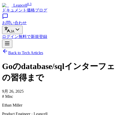
0.3
Leapcell
ドキュメント
価格
ブログ
お問い合わせ
JA
ログイン
無料で
新規登録
Back to Tech Articles
Goのdatabase/sqlイ
の習得まで
9月 26, 2025
# Misc
Ethan Miller
Product Engineer · Leapcell