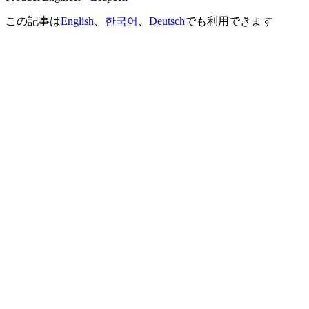
この記事は
English
、
한국어
、
Deutsch
でも利用できます