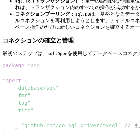
（トランザクション）
：単一の論理的な作業単位
sql.Tx
れは、トランザクション内のすべての操作が成功するか、
コネクションプーリング
：
は、基盤となるデータ
sql.DB
ルコネクションを再利用しようとします。アイドルコネ
ベース操作のたびに新しいコネクションを確立するオー
コネクションの確立と管理
最初のステップは、
を使用してデータベースコネク
sql.Open
package
import
(
"database/sql"
"fmt"
"log"
"time"
_
"github.com/go-sql-driver/mysql"
// 
)