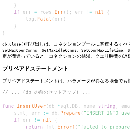
}
if
 err 
=
 rows
.
Err
(
)
;
 err 
!=
nil
{
		log
.
Fatal
(
err
)
}
}
呼び出しは、コネクションプールに関連するすべ
db.Close()
、
、
、
SetMaxOpenConns
SetMaxIdleConns
SetConnMaxLifetime
S
定が間違っていると、コネクションの枯渇、クエリ時間の遅
プリペアドステートメント
プリペアドステートメントは、パラメータが異なる場合でも
// ... (db の前のセットアップ) ...
func
insertUser
(
db 
*
sql
.
DB
,
 name 
string
,
 ema
	stmt
,
 err 
:=
 db
.
Prepare
(
"INSERT INTO use
if
 err 
!=
nil
{
return
 fmt
.
Errorf
(
"failed to prepare