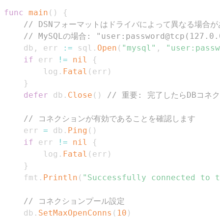
func
main
(
)
{
// DSNフォーマットはドライバによって異なる場合
// MySQLの場合: "user:password@tcp(127.0.0
	db
,
 err 
:=
 sql
.
Open
(
"mysql"
,
"user:passw
if
 err 
!=
nil
{
		log
.
Fatal
(
err
)
}
defer
 db
.
Close
(
)
// 重要: 完了したらDBコ
// コネクションが有効であることを確認します
	err 
=
 db
.
Ping
(
)
if
 err 
!=
nil
{
		log
.
Fatal
(
err
)
}
	fmt
.
Println
(
"Successfully connected to t
// コネクションプール設定
	db
.
SetMaxOpenConns
(
10
)