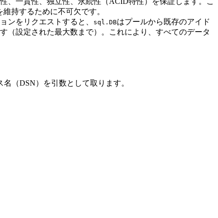
性、一貫性、独立性、永続性（ACID特性）を保証します。こ
性を維持するために不可欠です。
ョンをリクエストすると、
はプールから既存のアイド
sql.DB
す（設定された最大数まで）。これにより、すべてのデータ
名（DSN）を引数として取ります。