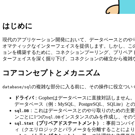
はじめに
現代のアプリケーション開発において、データベースとのや
オマティックなインターフェイスを提供します。しかし、こ
ョンを構築するために、コネクションプーリング、プリペア
ターフェイスを深く掘り下げ、コネクションの確立から複雑
コアコンセプトとメカニズム
の複雑な部分に入る前に、その操作に役立つい
database/sql
ドライバ
：Gopherはデータベースに直接対話しません
データベース（例：MySQL、PostgreSQL、SQLi
：これはデータベースとのやり取りのための主要
sql.DB
ンごとに1つの
インスタンスのみを作成し、その
sql.DB
（プリペアドステートメント）
：事前コンパイ
sql.Stmt
ィ（クエリロジックとパラメータを分離することにより