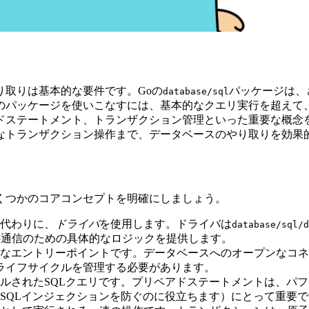
り取りは基本的な要件です。Goの
パッケージは、
database/sql
のパッケージを使いこなすには、基本的なクエリ実行を超えて
ドステートメント、トランザクション管理といった重要な概念
なトランザクション操作まで、データベースのやり取りを効果
くつかのコアコンセプトを明確にしましょう。
。代わりに、
ドライバ
を使用します。ドライバは
database/sql/d
te）との通信のための具体的なロジックを提供します。
なエントリーポイントです。データベースへのオープンなコネ
ライフサイクルを管理する必要があります。
ルされたSQLクエリです。プリペアドステートメントは、パ
SQLインジェクションを防ぐのに役立ちます）にとって重要で