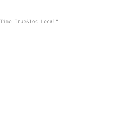
Time=True&loc=Local"