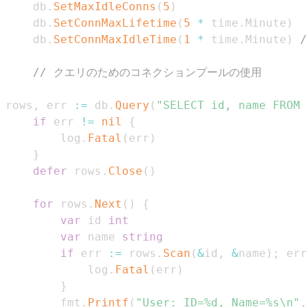
	db
.
SetMaxIdleConns
(
5
)
	db
.
SetConnMaxLifetime
(
5
*
 time
.
Minute
)
	db
.
SetConnMaxIdleTime
(
1
*
 time
.
Minute
)
// クエリのためのコネクションプールの使用
rows
,
 err 
:=
 db
.
Query
(
"SELECT id, name FROM 
if
 err 
!=
nil
{
		log
.
Fatal
(
err
)
}
defer
 rows
.
Close
(
)
for
 rows
.
Next
(
)
{
var
 id 
int
var
 name 
string
if
 err 
:=
 rows
.
Scan
(
&
id
,
&
name
)
;
 err
			log
.
Fatal
(
err
)
}
		fmt
.
Printf
(
"User: ID=%d, Name=%s\n"
,