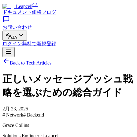
0.3
Leapcell
ドキュメント
価格
ブログ
お問い合わせ
JA
ログイン
無料で
新規登録
Back to Tech Articles
正しいメッセージプッシュ戦
略を選ぶための総合ガイド
2月 23, 2025
# Network
# Backend
Grace Collins
Solutions Engineer · Leapcell