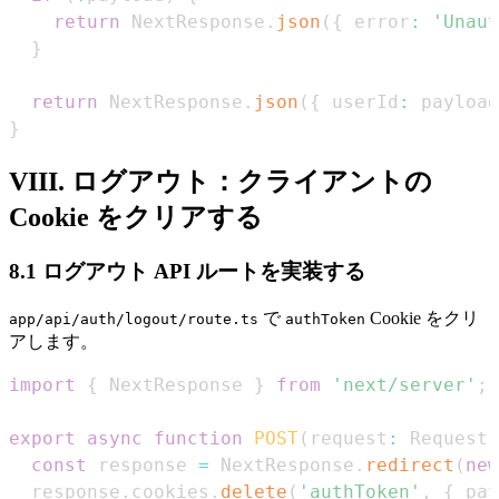
return
NextResponse
.
json
(
{
 error
:
'Unaut
}
return
NextResponse
.
json
(
{
 userId
:
 payload
}
VIII. ログアウト：クライアントの
Cookie をクリアする
8.1 ログアウト API ルートを実装する
で
Cookie をクリ
app/api/auth/logout/route.ts
authToken
アします。
import
{
NextResponse
}
from
'next/server'
;
export
async
function
POST
(
request
:
Request
)
const
 response 
=
NextResponse
.
redirect
(
new
  response
.
cookies
.
delete
(
'authToken'
,
{
 pat