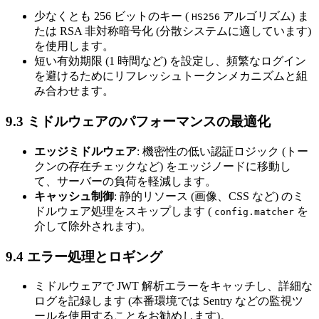
少なくとも 256 ビットのキー (
アルゴリズム) ま
HS256
たは RSA 非対称暗号化 (分散システムに適しています)
を使用します。
短い有効期限 (1 時間など) を設定し、頻繁なログイン
を避けるためにリフレッシュトークンメカニズムと組
み合わせます。
9.3 ミドルウェアのパフォーマンスの最適化
エッジミドルウェア
: 機密性の低い認証ロジック (トー
クンの存在チェックなど) をエッジノードに移動し
て、サーバーの負荷を軽減します。
キャッシュ制御
: 静的リソース (画像、CSS など) のミ
ドルウェア処理をスキップします (
を
config.matcher
介して除外されます)。
9.4 エラー処理とロギング
ミドルウェアで JWT 解析エラーをキャッチし、詳細な
ログを記録します (本番環境では Sentry などの監視ツ
ールを使用することをお勧めします)。