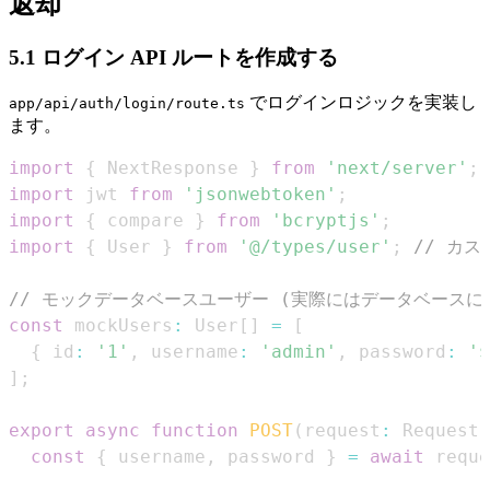
返却
5.1 ログイン API ルートを作成する
でログインロジックを実装し
app/api/auth/login/route.ts
ます。
import
{
NextResponse
}
from
'next/server'
;
import
jwt
from
'jsonwebtoken'
;
import
{
 compare 
}
from
'bcryptjs'
;
import
{
User
}
from
'@/types/user'
;
// カ
// モックデータベースユーザー (実際にはデータベースに
const
 mockUsers
:
User
[
]
=
[
{
 id
:
'1'
,
 username
:
'admin'
,
 password
:
'$
]
;
export
async
function
POST
(
request
:
Request
)
const
{
 username
,
 password 
}
=
await
 reque