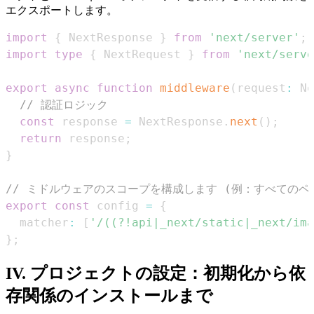
エクスポートします。
import
{
NextResponse
}
from
'next/server'
;
import
type
{
NextRequest
}
from
'next/serve
export
async
function
middleware
(
request
:
Ne
// 認証ロジック
const
 response 
=
NextResponse
.
next
(
)
;
return
 response
;
}
// ミドルウェアのスコープを構成します (例：すべてのペ
export
const
 config 
=
{
  matcher
:
[
'/((?!api|_next/static|_next/ima
}
;
IV. プロジェクトの設定：初期化から依
存関係のインストールまで