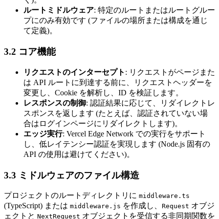
ルートミドルウェア
: 特定のルートまたはルートグルー
プにのみ有効です (ファイルの場所または構成を通じ
て定義)。
3.2 コア機能
リクエストのインターセプト
: リクエストがページまた
は API ルートに到達する前に、リクエストヘッダーを
変更し、Cookie を解析し、ID を検証します。
レスポンスの制御
: 認証結果に応じて、リダイレクトレ
スポンスを返します (たとえば、認証されていない場
合はログインページにリダイレクトします)。
エッジ実行
: Vercel Edge Network での実行をサポート
し、低レイテンシー認証を実現します (Node.js 固有の
API の使用は避けてください)。
3.3 ミドルウェアのファイル構造
プロジェクトのルートディレクトリに
middleware.ts
(TypeScript) または
を作成し、
オブジ
middleware.js
Request
ェクトと
オブジェクトを受信する非同期関数を
NextRequest