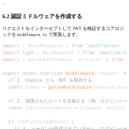
}
6.2 認証ミドルウェアを作成する
リクエストをインターセプトして JWT を検証するコアロジ
ックを
で実装します。
middleware.ts
import
{
NextResponse
}
from
'next/server'
;
import
type
{
NextRequest
}
from
'next/serve
import
{
 parseAuthCookie
,
 verifyJwt 
}
from
'
export
async
function
middleware
(
request
:
Ne
// 1. Cookie から JWT を取得する
const
 token 
=
parseAuthCookie
(
request
.
head
// 2. 保護されたルートを定義する (例：ログインペ
const
 isProtectedRoute 
=
!
request
.
nextUrl
.
if
(
isProtectedRoute
)
{
// 3. トークンが提供されていません：ログインペ