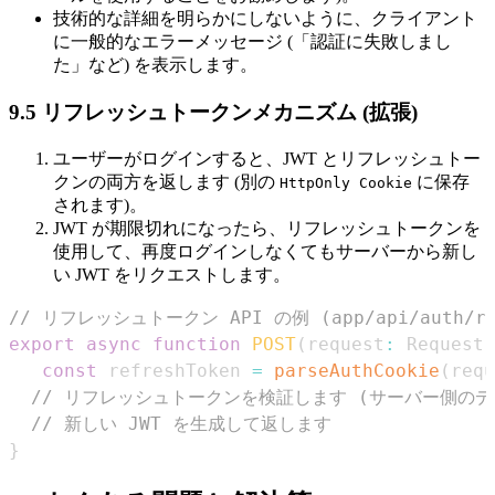
技術的な詳細を明らかにしないように、クライアント
に一般的なエラーメッセージ (「認証に失敗しまし
た」など) を表示します。
9.5 リフレッシュトークンメカニズム (拡張)
ユーザーがログインすると、JWT とリフレッシュトー
クンの両方を返します (別の
に保存
HttpOnly Cookie
されます)。
JWT が期限切れになったら、リフレッシュトークンを
使用して、再度ログインしなくてもサーバーから新し
い JWT をリクエストします。
// リフレッシュトークン API の例 (app/api/auth/ref
export
async
function
POST
(
request
:
Request
)
const
 refreshToken 
=
parseAuthCookie
(
requ
// リフレッシュトークンを検証します (サーバー側のデ
// 新しい JWT を生成して返します
}