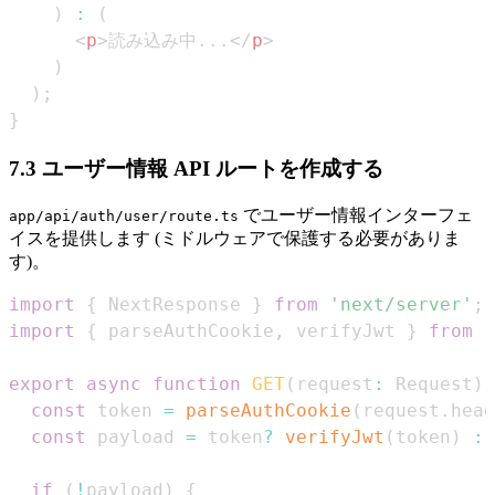
)
:
(
<
p
>
読み込み中...
</
p
>
)
)
;
}
7.3 ユーザー情報 API ルートを作成する
でユーザー情報インターフェ
app/api/auth/user/route.ts
イスを提供します (ミドルウェアで保護する必要がありま
す)。
import
{
NextResponse
}
from
'next/server'
;
import
{
 parseAuthCookie
,
 verifyJwt 
}
from
'
export
async
function
GET
(
request
:
Request
)
const
 token 
=
parseAuthCookie
(
request
.
head
const
 payload 
=
 token
?
verifyJwt
(
token
)
:
if
(
!
payload
)
{