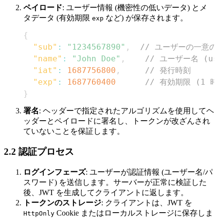
ペイロード
: ユーザー情報 (機密性の低いデータ) とメ
タデータ (有効期限
など) が保存されます。
exp
{
"sub"
:
"1234567890"
,
// ユーザーの一意の識
"name"
:
"John Doe"
,
// ユーザー名 (us
"iat"
:
1687756800
,
// 発行時刻
"exp"
:
1687760400
// 有効期限 (1 
}
署名
: ヘッダーで指定されたアルゴリズムを使用してヘ
ッダーとペイロードに署名し、トークンが改ざんされ
ていないことを保証します。
2.2 認証プロセス
ログインフェーズ
: ユーザーが認証情報 (ユーザー名/パ
スワード) を送信します。サーバーが正常に検証した
後、JWT を生成してクライアントに返します。
トークンのストレージ
: クライアントは、JWT を
Cookie またはローカルストレージに保存しま
HttpOnly