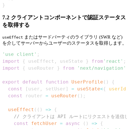
}
7.2 クライアントコンポーネントで認証ステータス
を取得する
またはサードパーティのライブラリ (SWR など)
useEffect
を介してサーバーからユーザーのステータスを取得します。
'use client'
;
import
{
 useEffect
,
 useState 
}
from
'react'
;
import
{
 useRouter 
}
from
'next/navigation'
;
export
default
function
UserProfile
(
)
{
const
[
user
,
 setUser
]
=
useState
<
{
 userId
:
const
 router 
=
useRouter
(
)
;
useEffect
(
(
)
=>
{
// クライアントは API ルートにリクエストを送
const
fetchUser
=
async
(
)
=>
{