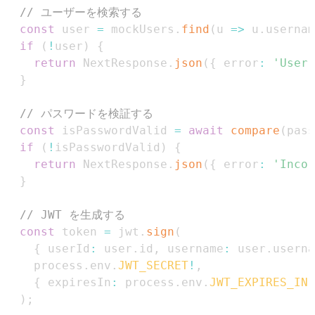
// ユーザーを検索する
const
 user 
=
 mockUsers
.
find
(
u 
=>
 u
.
usernam
if
(
!
user
)
{
return
NextResponse
.
json
(
{
 error
:
'User 
}
// パスワードを検証する
const
 isPasswordValid 
=
await
compare
(
pass
if
(
!
isPasswordValid
)
{
return
NextResponse
.
json
(
{
 error
:
'Incor
}
// JWT を生成する
const
 token 
=
 jwt
.
sign
(
{
 userId
:
 user
.
id
,
 username
:
 user
.
userna
    process
.
env
.
JWT_SECRET
!
,
{
 expiresIn
:
 process
.
env
.
JWT_EXPIRES_IN
)
;