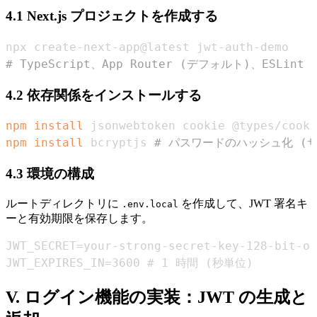
4.1 Next.js プロジェクトを作成する
# TypeScript、App Router (デフォルト)、ESLi
4.2 依存関係をインストールする
npm
install
 jsonwebtoken cookie @types/cooki
npm
install
 bcryptjs 
# パスワードのハッシュ化 (
4.3 環境の構成
ルートディレクトリに
を作成して、JWT 署名キ
.env.local
ーと有効期限を保存します。
JWT_EXPIRES_IN=3600 # 1 時間 (秒単位)
V. ログイン機能の実装：JWT の生成と