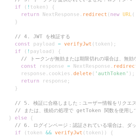
if
(
!
token
)
{
return
NextResponse
.
redirect
(
new
URL
(
'
}
// 4. JWT を検証する
const
 payload 
=
verifyJwt
(
token
)
;
if
(
!
payload
)
{
// トークンが無効または期限切れの場合は、無効な 
const
 response 
=
NextResponse
.
redirect
      response
.
cookies
.
delete
(
'authToken'
)
;
return
 response
;
}
// 5. 検証に合格しました：ユーザー情報をリクエ
// または、後続の処理で getToken 関数を使用し
}
else
{
// 6. ログインページ：認証されている場合は、ダ
if
(
token 
&&
verifyJwt
(
token
)
)
{