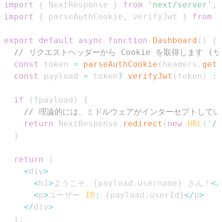
import
{
NextResponse
}
from
'next/server'
;
import
{
 parseAuthCookie
,
 verifyJwt 
}
from
'
export
default
async
function
Dashboard
(
)
{
// リクエストヘッダーから Cookie を取得します
const
 token 
=
parseAuthCookie
(
headers
.
get
(
const
 payload 
=
 token
?
verifyJwt
(
token
)
:
if
(
!
payload
)
{
// 理論的には、ミドルウェアがインターセプトして
return
NextResponse
.
redirect
(
new
URL
(
'/l
}
return
(
<
div
>
<
h1
>
ようこそ、
{
payload
.
username
}
 さん！
<
/
<
p
>
ユーザー 
ID
:
{
payload
.
userId
}
<
/
p
>
<
/
div
>
)
;