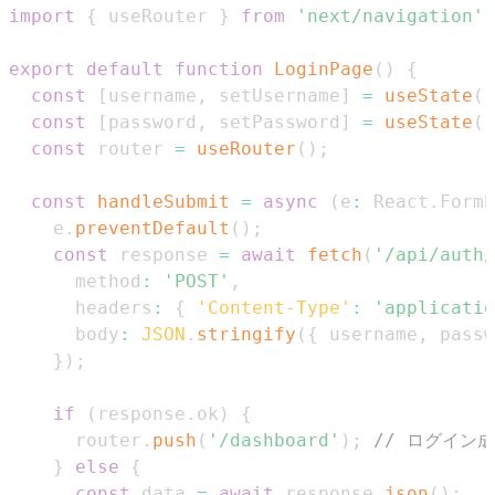
import
{
 useRouter 
}
from
'next/navigation'
;
export
default
function
LoginPage
(
)
{
const
[
username
,
 setUsername
]
=
useState
(
'
const
[
password
,
 setPassword
]
=
useState
(
'
const
 router 
=
useRouter
(
)
;
const
handleSubmit
=
async
(
e
:
React
.
FormE
    e
.
preventDefault
(
)
;
const
 response 
=
await
fetch
(
'/api/auth/
      method
:
'POST'
,
      headers
:
{
'Content-Type'
:
'applicatio
      body
:
JSON
.
stringify
(
{
 username
,
 passw
}
)
;
if
(
response
.
ok
)
{
      router
.
push
(
'/dashboard'
)
;
// ログイン
}
else
{
const
 data 
=
await
 response
.
json
(
)
;