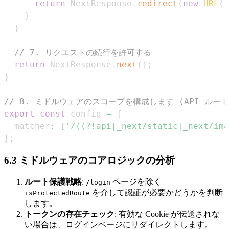
return
NextResponse
.
redirect
(
new
URL
(
'
}
}
// 7. リクエストの続行を許可する
return
NextResponse
.
next
(
)
;
}
// 8. ミドルウェアのスコープを構成します (API ル
export
const
 config 
=
{
  matcher
:
[
'/((?!api|_next/static|_next/ima
}
;
6.3 ミドルウェアのコアロジックの分析
ルート保護戦略
:
ページを除く
/login
を介して認証が必要かどうかを判断
isProtectedRoute
します。
トークンの存在チェック
: 有効な Cookie が伝送されな
い場合は、ログインページにリダイレクトします。