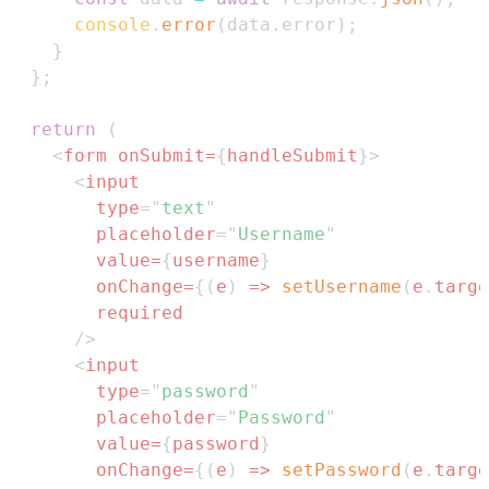
console
.
error
(
data
.
error
)
;
}
}
;
return
(
<
form
onSubmit
=
{
handleSubmit
}
>
<
input
type
=
"
text
"
placeholder
=
"
Username
"
value
=
{
username
}
onChange
=
{
(
e
)
=>
setUsername
(
e
.
targe
required
/>
<
input
type
=
"
password
"
placeholder
=
"
Password
"
value
=
{
password
}
onChange
=
{
(
e
)
=>
setPassword
(
e
.
targe