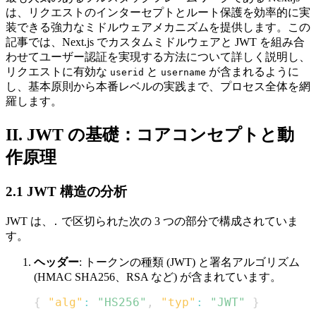
は、リクエストのインターセプトとルート保護を効率的に実
装できる強力なミドルウェアメカニズムを提供します。この
記事では、Next.js でカスタムミドルウェアと JWT を組み合
わせてユーザー認証を実現する方法について詳しく説明し、
リクエストに有効な
と
が含まれるように
userid
username
し、基本原則から本番レベルの実践まで、プロセス全体を網
羅します。
II. JWT の基礎：コアコンセプトと動
作原理
2.1 JWT 構造の分析
JWT は、
で区切られた次の 3 つの部分で構成されていま
.
す。
ヘッダー
: トークンの種類 (JWT) と署名アルゴリズム
(HMAC SHA256、RSA など) が含まれています。
{
"alg"
:
"HS256"
,
"typ"
:
"JWT"
}