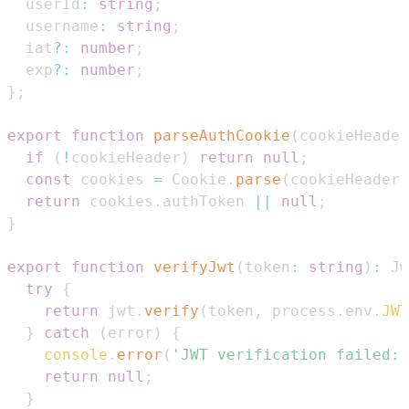
  userId
:
string
;
  username
:
string
;
  iat
?
:
number
;
  exp
?
:
number
;
}
;
export
function
parseAuthCookie
(
cookieHeader
if
(
!
cookieHeader
)
return
null
;
const
 cookies 
=
Cookie
.
parse
(
cookieHeader
)
return
 cookies
.
authToken
||
null
;
}
export
function
verifyJwt
(
token
:
string
)
:
Jw
try
{
return
 jwt
.
verify
(
token
,
 process
.
env
.
JWT
}
catch
(
error
)
{
console
.
error
(
'JWT verification failed:'
return
null
;
}