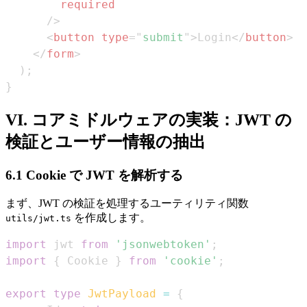
required
/>
<
button
type
=
"
submit
"
>
Login
</
button
>
</
form
>
)
;
}
VI. コアミドルウェアの実装：JWT の
検証とユーザー情報の抽出
6.1 Cookie で JWT を解析する
まず、JWT の検証を処理するユーティリティ関数
を作成します。
utils/jwt.ts
import
jwt
from
'jsonwebtoken'
;
import
{
Cookie
}
from
'cookie'
;
export
type
JwtPayload
=
{