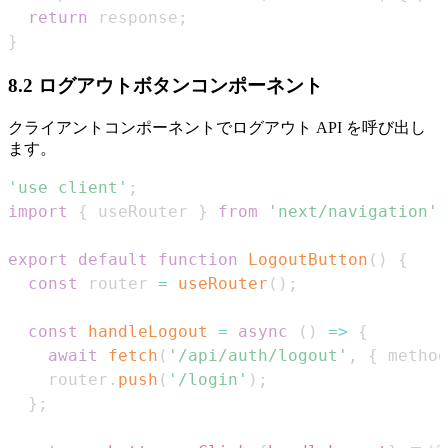
return
 response
;
}
8.2 ログアウトボタンコンポーネント
クライアントコンポーネントでログアウト API を呼び出し
ます。
'use client'
;
import
{
 useRouter 
}
from
'next/navigation'
;
export
default
function
LogoutButton
(
)
{
const
 router 
=
useRouter
(
)
;
const
handleLogout
=
async
(
)
=>
{
await
fetch
(
'/api/auth/logout'
,
{
 method
    router
.
push
(
'/login'
)
;
}
;