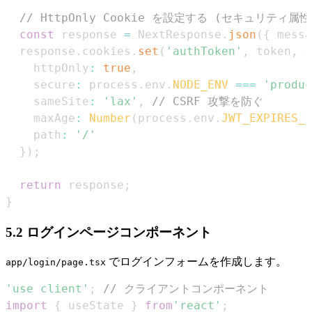
// HttpOnly Cookie を設定する (セキュリティ属性
const
 response 
=
NextResponse
.
json
(
{
 messa
  response
.
cookies
.
set
(
'authToken'
,
 token
,
{
    httpOnly
:
true
,
    secure
:
 process
.
env
.
NODE_ENV
===
'produc
    sameSite
:
'lax'
,
// CSRF 攻撃を防ぐ
    maxAge
:
Number
(
process
.
env
.
JWT_EXPIRES_I
    path
:
'/'
}
)
;
return
 response
;
}
5.2 ログインページコンポーネント
でログインフォームを作成します。
app/login/page.tsx
'use client'
;
// クライアントコンポーネント
import
{
 useState 
}
from
'react'
;