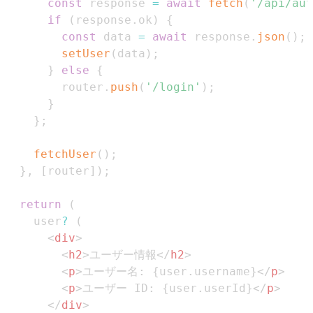
const
 response 
=
await
fetch
(
'/api/aut
if
(
response
.
ok
)
{
const
 data 
=
await
 response
.
json
(
)
;
setUser
(
data
)
;
}
else
{
        router
.
push
(
'/login'
)
;
}
}
;
fetchUser
(
)
;
}
,
[
router
]
)
;
return
(
    user
?
(
<
div
>
<
h2
>
ユーザー情報
</
h2
>
<
p
>
ユーザー名: 
{
user
.
username
}
</
p
>
<
p
>
ユーザー ID: 
{
user
.
userId
}
</
p
>
</
div
>