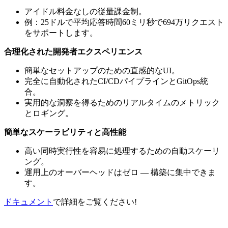
アイドル料金なしの従量課金制。
例：25ドルで平均応答時間60ミリ秒で694万リクエスト
をサポートします。
合理化された開発者エクスペリエンス
簡単なセットアップのための直感的なUI。
完全に自動化されたCI/CDパイプラインとGitOps統
合。
実用的な洞察を得るためのリアルタイムのメトリック
とロギング。
簡単なスケーラビリティと高性能
高い同時実行性を容易に処理するための自動スケーリ
ング。
運用上のオーバーヘッドはゼロ — 構築に集中できま
す。
ドキュメント
で詳細をご覧ください!