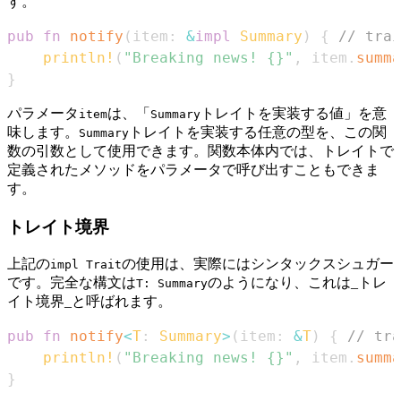
す。
pub
fn
notify
(
item
:
&
impl
Summary
)
{
// trai
println!
(
"Breaking news! {}"
,
 item
.
summa
}
パラメータ
は、「
トレイトを実装する値」を意
item
Summary
味します。
トレイトを実装する任意の型を、この関
Summary
数の引数として使用できます。関数本体内では、トレイトで
定義されたメソッドをパラメータで呼び出すこともできま
す。
トレイト境界
上記の
の使用は、実際にはシンタックスシュガー
impl Trait
です。完全な構文は
のようになり、これは_トレ
T: Summary
イト境界_と呼ばれます。
pub
fn
notify
<
T
:
Summary
>
(
item
:
&
T
)
{
// tra
println!
(
"Breaking news! {}"
,
 item
.
summa
}