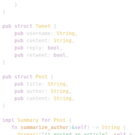
}
}
pub
struct
Tweet
{
pub
 username
:
String
,
pub
 content
:
String
,
pub
 reply
:
bool
,
pub
 retweet
:
bool
,
}
pub
struct
Post
{
pub
 title
:
String
,
pub
 author
:
String
,
pub
 content
:
String
,
}
impl
Summary
for
Post
{
fn
summarize_author
(
&
self
)
->
String
{
format!
(
"{} posted an article"
,
self
.
au