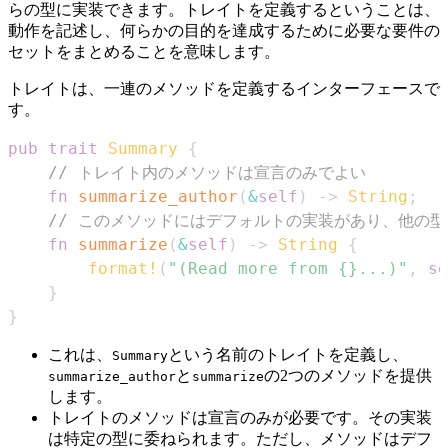
らの型に実装できます。トレイトを定義するということは、
動作を記述し、何らかの目的を達成するために必要な要件の
セットをまとめることを意味します。
トレイトは、一連のメソッドを定義するインターフェースで
す。
pub
trait
Summary
{
// トレイト内のメソッドは宣言のみでよい
fn
summarize_author
(
&
self
)
->
String
;
// このメソッドにはデフォルトの実装があり、他の
fn
summarize
(
&
self
)
->
String
{
format!
(
"(Read more from {}...)"
,
se
}
}
これは、
という名前のトレイトを定義し、
Summary
と
の2つのメソッドを提供
summarize_author
summarize
します。
トレイトのメソッドは宣言のみが必要です。その実装
は特定の型に委ねられます。ただし、メソッドはデフ