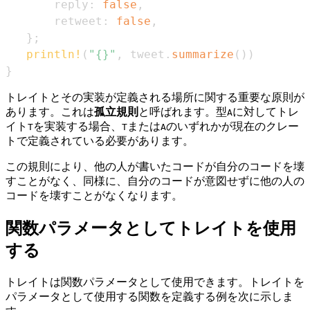
       reply
:
false
,
       retweet
:
false
,
}
;
println!
(
"{}"
,
 tweet
.
summarize
(
)
)
}
トレイトとその実装が定義される場所に関する重要な原則が
あります。これは
孤立規則
と呼ばれます。型
に対してトレ
A
イト
を実装する場合、
または
のいずれかが現在のクレー
T
T
A
トで定義されている必要があります。
この規則により、他の人が書いたコードが自分のコードを壊
すことがなく、同様に、自分のコードが意図せずに他の人の
コードを壊すことがなくなります。
関数パラメータとしてトレイトを使用
する
トレイトは関数パラメータとして使用できます。トレイトを
パラメータとして使用する関数を定義する例を次に示しま