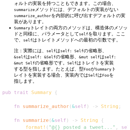
ォルトの実装を持つこともできます。この場合、
メソッドには、デフォルトの実装がない
summarize
を内部的に呼び出すデフォルトの実
summarize_author
装があります。
トレイトの両方のメソッドは、構造体のメソッ
Summary
ドと同様に、パラメータとして
を取ります。ここ
self
で、
はトレイトメソッドへの最初の引数です。
self
注：実際には、
は
の省略形、
self
self: Self
は
の省略形、
は
&self
self: &Self
&mut self
self:
の省略形です。
はトレイトを実装
&mut Self
Self
する型を指します。たとえば、型
が
ト
Foo
Summary
レイトを実装する場合、実装内では
は
を
Self
Foo
指します。
pub
trait
Summary
{
fn
summarize_author
(
&
self
)
->
String
;
fn
summarize
(
&
self
)
->
String
{
format!
(
"@{} posted a tweet..."
,
sel