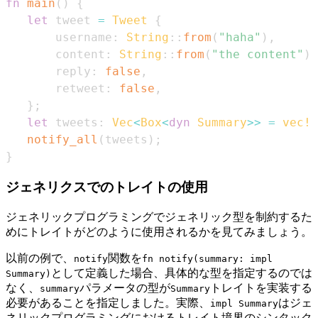
fn
main
(
)
{
let
 tweet 
=
Tweet
{
       username
:
String
::
from
(
"haha"
)
,
       content
:
String
::
from
(
"the content"
)
,
       reply
:
false
,
       retweet
:
false
,
}
;
let
 tweets
:
Vec
<
Box
<
dyn
Summary
>>
=
vec!
[
notify_all
(
tweets
)
;
}
ジェネリクスでのトレイトの使用
ジェネリックプログラミングでジェネリック型を制約するた
めにトレイトがどのように使用されるかを見てみましょう。
以前の例で、
関数を
notify
fn notify(summary: impl
として定義した場合、具体的な型を指定するのでは
Summary)
なく、
パラメータの型が
トレイトを実装する
summary
Summary
必要があることを指定しました。実際、
はジェ
impl Summary
ネリックプログラミングにおけるトレイト境界のシンタック