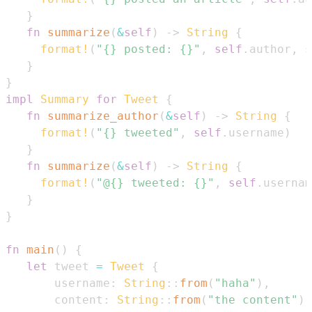
}
fn
summarize
(
&
self
)
->
String
{
format!
(
"{} posted: {}"
,
self
.
author
,
s
}
}
impl
Summary
for
Tweet
{
fn
summarize_author
(
&
self
)
->
String
{
format!
(
"{} tweeted"
,
self
.
username
)
}
fn
summarize
(
&
self
)
->
String
{
format!
(
"@{} tweeted: {}"
,
self
.
usernam
}
}
fn
main
(
)
{
let
 tweet 
=
Tweet
{
       username
:
String
::
from
(
"haha"
)
,
       content
:
String
::
from
(
"the content"
)
,