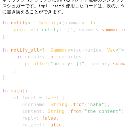
スシュガーです。
を使用したコードは、次のよう
impl Trait
に書き換えることができます。
fn
notify
<
T
:
Summary
>
(
summary
:
T
)
{
println!
(
"notify: {}"
,
 summary
.
summarize
}
fn
notify_all
<
T
:
Summary
>
(
summaries
:
Vec
<
T
>
)
for
 summary 
in
 summaries 
{
println!
(
"notify: {}"
,
 summary
.
summa
}
}
fn
main
(
)
{
let
 tweet 
=
Tweet
{
       username
:
String
::
from
(
"haha"
)
,
       content
:
String
::
from
(
"the content"
)
,
       reply
:
false
,
       retweet
:
false
,