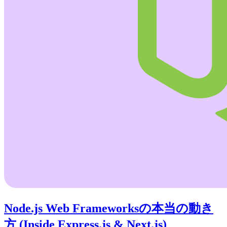
Node.js Web Frameworksの本当の動き
方 (Inside Express.js & Next.js)