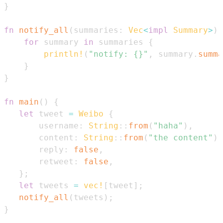
}
fn
notify_all
(
summaries
:
Vec
<
impl
Summary
>
)
for
 summary 
in
 summaries 
{
println!
(
"notify: {}"
,
 summary
.
summa
}
}
fn
main
(
)
{
let
 tweet 
=
Weibo
{
       username
:
String
::
from
(
"haha"
)
,
       content
:
String
::
from
(
"the content"
)
,
       reply
:
false
,
       retweet
:
false
,
}
;
let
 tweets 
=
vec!
[
tweet
]
;
notify_all
(
tweets
)
;
}