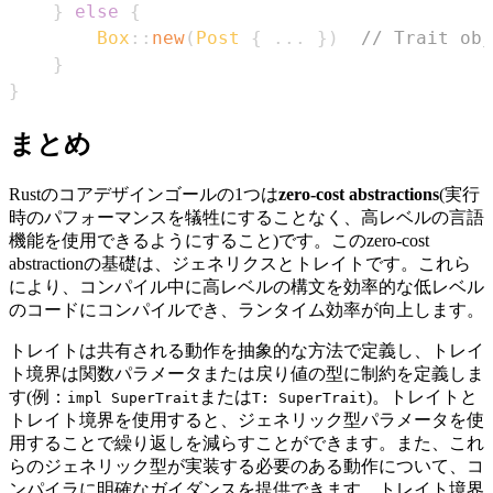
}
else
{
Box
::
new
(
Post
{
...
}
)
// Trait obj
}
}
まとめ
Rustのコアデザインゴールの1つは
zero-cost abstractions
(実行
時のパフォーマンスを犠牲にすることなく、高レベルの言語
機能を使用できるようにすること)です。このzero-cost
abstractionの基礎は、ジェネリクスとトレイトです。これら
により、コンパイル中に高レベルの構文を効率的な低レベル
のコードにコンパイルでき、ランタイム効率が向上します。
トレイトは共有される動作を抽象的な方法で定義し、トレイ
ト境界は関数パラメータまたは戻り値の型に制約を定義しま
す(例：
または
)。トレイトと
impl SuperTrait
T: SuperTrait
トレイト境界を使用すると、ジェネリック型パラメータを使
用することで繰り返しを減らすことができます。また、これ
らのジェネリック型が実装する必要のある動作について、コ
ンパイラに明確なガイダンスを提供できます。トレイト境界