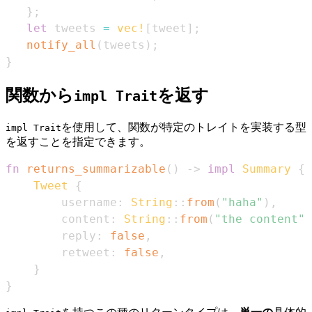
}
;
let
 tweets 
=
vec!
[
tweet
]
;
notify_all
(
tweets
)
;
}
関数から
を返す
impl Trait
を使用して、関数が特定のトレイトを実装する型
impl Trait
を返すことを指定できます。
fn
returns_summarizable
(
)
->
impl
Summary
{
Tweet
{
        username
:
String
::
from
(
"haha"
)
,
        content
:
String
::
from
(
"the content"
)
        reply
:
false
,
        retweet
:
false
,
}
}