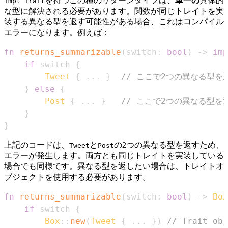
を持つこの種のリターンタイプは、
単一の
具体的
impl Trait
な型に解決される必要があります。関数が同じトレイトを実
装する異なる型を返す可能性がある場合、これはコンパイル
エラーになります。例えば：
fn
returns_summarizable
(
switch
:
bool
)
->
imp
if
 switch 
{
Tweet
{
...
}
// ここで2つの異なる型を
}
else
{
Post
{
...
}
// ここで2つの異なる型を
}
}
上記のコードは、
と
の2つの異なる型を返すため、
Tweet
Post
エラーが発生します。両方とも同じトレイトを実装している
場合でも同様です。異なる型を返したい場合は、トレイトオ
ブジェクトを使用する必要があります。
fn
returns_summarizable
(
switch
:
bool
)
->
Box
if
 switch 
{
Box
::
new
(
Tweet
{
...
}
)
// Trait obj