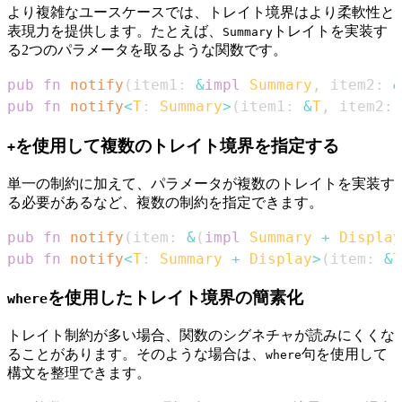
より複雑なユースケースでは、トレイト境界はより柔軟性と
表現力を提供します。たとえば、
トレイトを実装す
Summary
る2つのパラメータを取るような関数です。
pub
fn
notify
(
item1
:
&
impl
Summary
,
 item2
:
&
pub
fn
notify
<
T
:
Summary
>
(
item1
:
&
T
,
 item2
:
を使用して複数のトレイト境界を指定する
+
単一の制約に加えて、パラメータが複数のトレイトを実装す
る必要があるなど、複数の制約を指定できます。
pub
fn
notify
(
item
:
&
(
impl
Summary
+
Display
pub
fn
notify
<
T
:
Summary
+
Display
>
(
item
:
&
T
を使用したトレイト境界の簡素化
where
トレイト制約が多い場合、関数のシグネチャが読みにくくな
ることがあります。そのような場合は、
句を使用して
where
構文を整理できます。