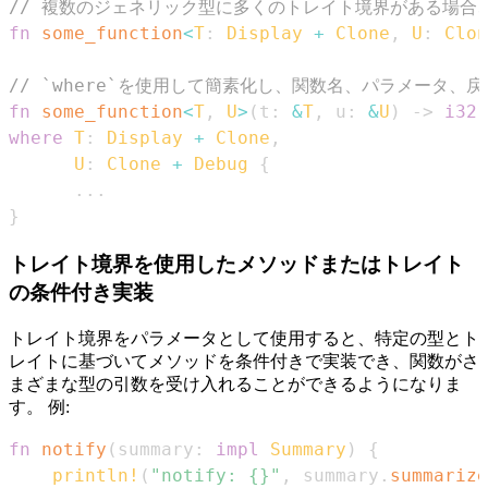
// 複数のジェネリック型に多くのトレイト境界がある場合
fn
some_function
<
T
:
Display
+
Clone
,
U
:
Clon
// `where`を使用して簡素化し、関数名、パラメータ、
fn
some_function
<
T
,
U
>
(
t
:
&
T
,
 u
:
&
U
)
->
i32
where
T
:
Display
+
Clone
,
U
:
Clone
+
Debug
{
...
}
トレイト境界を使用したメソッドまたはトレイト
の条件付き実装
トレイト境界をパラメータとして使用すると、特定の型とト
レイトに基づいてメソッドを条件付きで実装でき、関数がさ
まざまな型の引数を受け入れることができるようになりま
す。 例:
fn
notify
(
summary
:
impl
Summary
)
{
println!
(
"notify: {}"
,
 summary
.
summarize