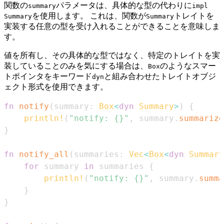
関数の
パラメータは、具体的な型の代わりに
summary
impl
を使用します。 これは、関数が
トレイトを
Summary
Summary
実装する任意の型を受け入れることができることを意味しま
す。
値を所有し、その具体的な型ではなく、特定のトレイトを実
装していることのみを気にする場合は、
のようなスマー
Box
トポインタをキーワード
と組み合わせたトレイトオブジ
dyn
ェクト形式を使用できます。
fn
notify
(
summary
:
Box
<
dyn
Summary
>
)
{
println!
(
"notify: {}"
,
 summary
.
summarize
}
fn
notify_all
(
summaries
:
Vec
<
Box
<
dyn
Summary
for
 summary 
in
 summaries 
{
println!
(
"notify: {}"
,
 summary
.
summa
}
}