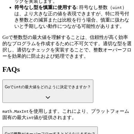
ックを実装します。
符号なし型を慎重に使用する
: 符号なし整数（
）
uint
は、より大きな正の値を表現できますが、特に符号付
き整数との減算または比較を行う場合、慎重に扱わな
いと予期しない動作につながる可能性があります。
Goで整数型の最大値を理解することは、信頼性が高く効率
的なプログラムを作成するために不可欠です。適切な型を選
択し、適切なチェックを実装することで、整数オーバーフロ
ーを効果的に防止および処理できます。
FAQs
Goで
int
の最大値をどのように決定できますか？
を使用します。これにより、プラットフォーム
math.MaxInt
固有の最大
値が提供されます。
int
Goで整数がオーバーフローするとどうなりますか？