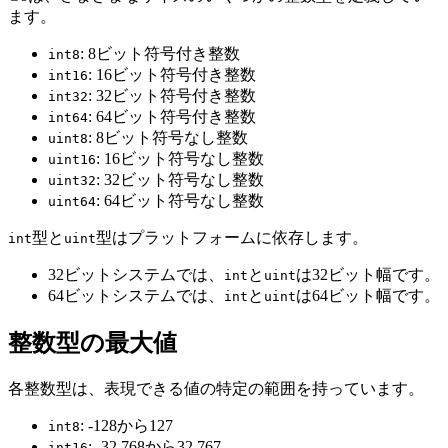
ます。
: 8ビット符号付き整数
int8
: 16ビット符号付き整数
int16
: 32ビット符号付き整数
int32
: 64ビット符号付き整数
int64
: 8ビット符号なし整数
uint8
: 16ビット符号なし整数
uint16
: 32ビット符号なし整数
uint32
: 64ビット符号なし整数
uint64
型と
型はプラットフォームに依存します。
int
uint
32ビットシステムでは、
と
は32ビット幅です。
int
uint
64ビットシステムでは、
と
は64ビット幅です。
int
uint
整数型の最大値
各整数型は、表現できる値の特定の範囲を持っています。
: -128から127
int8
: -32,768から32,767
int16