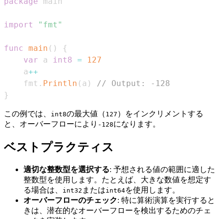
package
import
"fmt"
func
main
(
)
{
var
 a 
int8
=
127
	a
++
	fmt
.
Println
(
a
)
// Output: -128
}
この例では、
の最大値（
）をインクリメントする
int8
127
と、オーバーフローにより
になります。
-128
ベストプラクティス
適切な整数型を選択する
: 予想される値の範囲に適した
整数型を使用します。たとえば、大きな数値を想定す
る場合は、
または
を使用します。
int32
int64
オーバーフローのチェック
: 特に算術演算を実行すると
きは、潜在的なオーバーフローを検出するためのチェ