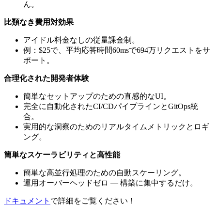
ん。
比類なき費用対効果
アイドル料金なしの従量課金制。
例：$25で、平均応答時間60msで694万リクエストをサ
ポート。
合理化された開発者体験
簡単なセットアップのための直感的なUI。
完全に自動化されたCI/CDパイプラインとGitOps統
合。
実用的な洞察のためのリアルタイムメトリックとロギ
ング。
簡単なスケーラビリティと高性能
簡単な高並行処理のための自動スケーリング。
運用オーバーヘッドゼロ — 構築に集中するだけ。
ドキュメント
で詳細をご覧ください！