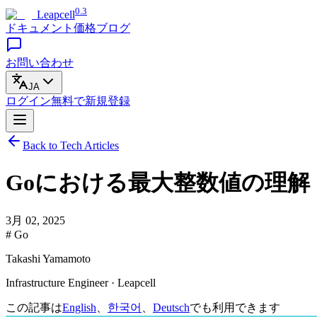
0.3
Leapcell
ドキュメント
価格
ブログ
お問い合わせ
JA
ログイン
無料で
新規登録
Back to Tech Articles
Goにおける最大整数値の理解
3月 02, 2025
# Go
Takashi Yamamoto
Infrastructure Engineer · Leapcell
この記事は
English
、
한국어
、
Deutsch
でも利用できます