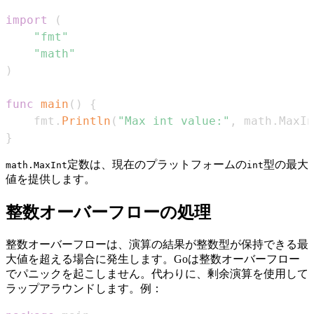
import
(
"fmt"
"math"
)
func
main
(
)
{
	fmt
.
Println
(
"Max int value:"
,
 math
.
MaxIn
}
定数は、現在のプラットフォームの
型の最大
math.MaxInt
int
値を提供します。
整数オーバーフローの処理
整数オーバーフローは、演算の結果が整数型が保持できる最
大値を超える場合に発生します。Goは整数オーバーフロー
でパニックを起こしません。代わりに、剰余演算を使用して
ラップアラウンドします。例：