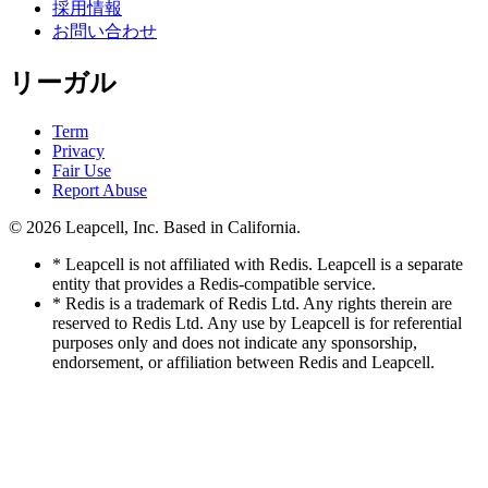
採用情報
お問い合わせ
リーガル
Term
Privacy
Fair Use
Report Abuse
© 2026
Leapcell, Inc.
Based in California.
* Leapcell is not affiliated with Redis. Leapcell is a separate
entity that provides a Redis-compatible service.
* Redis is a trademark of Redis Ltd. Any rights therein are
reserved to Redis Ltd. Any use by Leapcell is for referential
purposes only and does not indicate any sponsorship,
endorsement, or affiliation between Redis and Leapcell.