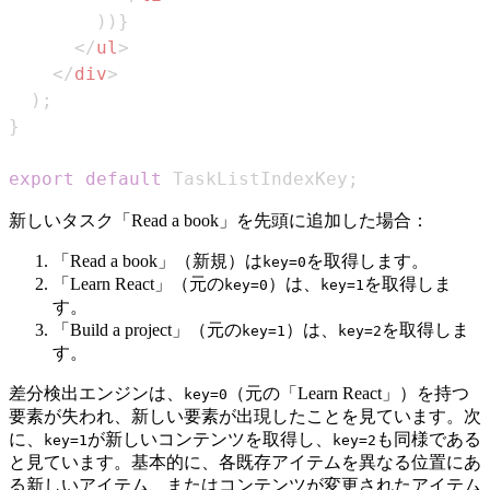
)
)
}
</
ul
>
</
div
>
)
;
}
export
default
TaskListIndexKey
;
新しいタスク「Read a book」を先頭に追加した場合：
「Read a book」（新規）は
を取得します。
key=0
「Learn React」（元の
）は、
を取得しま
key=0
key=1
す。
「Build a project」（元の
）は、
を取得しま
key=1
key=2
す。
差分検出エンジンは、
（元の「Learn React」）を持つ
key=0
要素が失われ、新しい要素が出現したことを見ています。次
に、
が新しいコンテンツを取得し、
も同様である
key=1
key=2
と見ています。基本的に、各既存アイテムを異なる位置にあ
る新しいアイテム、またはコンテンツが変更されたアイテム