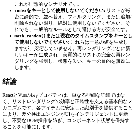
これが理想的なシナリオです。
をキーとして使用しないでください:
リストが厳
index
密に静的で、並べ替え、フィルタリング、または追加/
削除されない限り、絶対に使用しないでください。そ
れでも、一般的なルールとして避ける方が安全です。
または現在のタイムスタンプをキーとし
Math.random()
て使用しないでください:
これらは一意の値を生成し
ますが、
安定していません
。再レンダリングごとに新
しいキーが生成され、実質的にリストの完全な再レン
ダリングを強制し、状態を失い、キーの目的を無効に
します。
結論
ReactとVueの
プロパティは、単なる些細な詳細ではな
key
く、リストレンダリングの効率と正確性を支える基本的なメ
カニズムです。各アイテムに安定した識別子を提供すること
により、差分検出エンジンがUIをインテリジェントに更新
し、不要なDOM操作を防ぎ、コンポーネント状態を保持す
ることを可能にします。