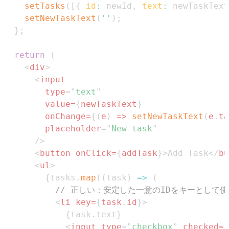
setTasks
(
[
{
id
:
 newId
,
text
:
 newTaskText
setNewTaskText
(
''
)
;
}
;
return
(
<
div
>
<
input
type
=
"
text
"
value
=
{
newTaskText
}
onChange
=
{
(
e
)
=>
setNewTaskText
(
e
.
ta
placeholder
=
"
New task
"
/>
<
button
onClick
=
{
addTask
}
>
Add Task
</
bu
<
ul
>
{
tasks
.
map
(
(
task
)
=>
(
// 正しい：安定した一意のIDをキーとして使
<
li
key
=
{
task
.
id
}
>
{
task
.
text
}
<
input
type
=
"
checkbox
"
checked
=
{