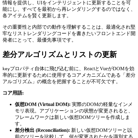
情報を提供し、UIをインテリジェントに更新することを可
能にし、すべてを最初から再レンダリングするのではなく、
各アイテムを賢く更新します。
その重要性と内部での動作を理解することは、最適化され堅
牢なリストレンダリングコードを書きたいフロントエンド開
発者にとって、最優先事項です。
差分アルゴリズムとリストの更新
プロパティ自体に飛び込む前に、ReactとVueがDOMを効
key
率的に更新するために使用するコアメカニズムである「差分
アルゴリズム」の概念を把握することが不可欠です。
コア用語:
仮想DOM (Virtual DOM):
実際のDOMの軽量なインメ
モリ表現。アプリケーションの状態が変更されると、
フレームワークは新しい仮想DOMツリーを作成しま
す。
差分検出 (Reconciliation):
新しい仮想DOMツリーと以
前のツリーを比較して、何が変更されたかを識別する