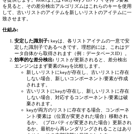
key
を見ると、その差分検出アルゴリズムはこれらのキーを使用
して、古いリストのアイテムを新しいリストのアイテムに一
致させます。
仕組み:
安定した識別子:
は、各リストアイテムの一意で安
key
定した識別子であるべきです。理想的には、これはデ
ータ自体から取得されます（例：データベースID）。
効率的な差分検出:
リストが更新されると、差分検出
エンジンはまず要素の
を比較します。
key
新しいリストに
が存在し、古いリストに存在
key
しない場合、新しいコンポーネント/要素が作成
されます。
古いリストに
が存在し、新しいリストに存在
key
しない場合、対応するコンポーネント/要素は破
棄されます。
が両方のリストに存在する場合、コンポーネ
key
ント/要素は（位置が変更された場合）移動され
るか、（プロパティが変更された場合）更新され
るか、最初から再レンダリングされることはあり