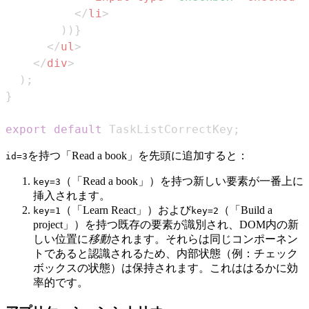
</
li
>
)
)
}
</
ul
>
</
div
>
)
;
}
export
default
TaskListCorrectKey
;
を持つ「Read a book」を先頭に追加すると：
id=3
（「Read a book」）を持つ新しい要素が一番上に
key=3
挿入されます。
（「Learn React」）および
（「Build a
key=1
key=2
project」）を持つ既存の要素が識別され、DOM内の新
しい位置に
移動
されます。それらは同じコンポーネン
トであると認識されるため、内部状態（例：チェック
ボックスの状態）は保持されます。これははるかに効
率的です。