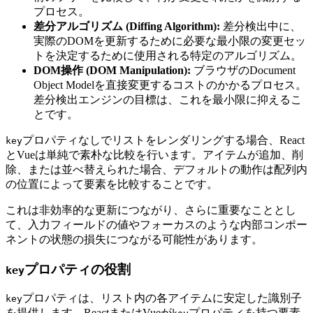
プロセス。
差分アルゴリズム (Diffing Algorithm):
差分検出中に、
実際のDOMを更新するために必要な最小限の変更セッ
トを決定するために使用される特定のアルゴリズム。
DOM操作 (DOM Manipulation):
ブラウザのDocument
Object Modelを直接変更するコストのかかるプロセス。
差分検出エンジンの目標は、これを最小限に抑えるこ
とです。
プロパティなしでリストをレンダリングする場合、React
key
とVueは単純で素朴な比較を行います。アイテムが追加、削
除、または並べ替えられた場合、デフォルトの動作は配列内
の位置によって要素を比較することです。
これは非効率的な更新につながり、さらに重要なこととし
て、入力フィールドの値やフォーカスのような内部コンポー
ネントの状態の損失につながる可能性があります。
プロパティの役割
key
プロパティは、リスト内の各アイテムに安定した識別子
key
を提供します。ReactまたはVueが
プロパティを持つ要素