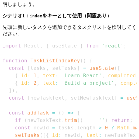
明しましょう。
シナリオ1：
をキーとして使用（問題あり）
index
先頭に新しいタスクを追加できるタスクリストを検討してく
ださい。
import
React
,
{
 useState 
}
from
'react'
;
function
TaskListIndexKey
(
)
{
const
[
tasks
,
 setTasks
]
=
useState
(
[
{
id
:
1
,
text
:
'Learn React'
,
completed
:
{
id
:
2
,
text
:
'Build a project'
,
comple
]
)
;
const
[
newTaskText
,
 setNewTaskText
]
=
useS
const
addTask
=
(
)
=>
{
if
(
newTaskText
.
trim
(
)
===
''
)
return
;
const
 newId 
=
 tasks
.
length
>
0
?
Math
.
ma
setTasks
(
[
{
id
:
 newId
,
text
:
 newTaskText