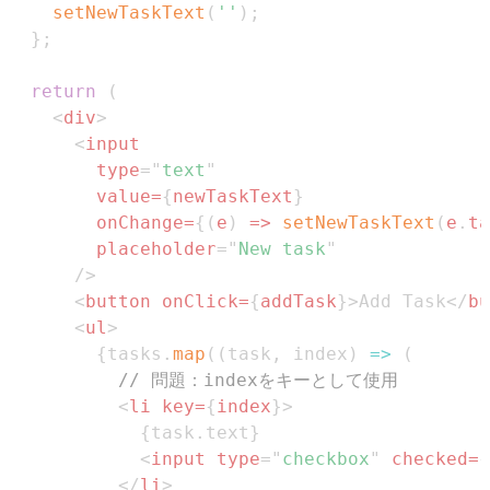
setNewTaskText
(
''
)
;
}
;
return
(
<
div
>
<
input
type
=
"
text
"
value
=
{
newTaskText
}
onChange
=
{
(
e
)
=>
setNewTaskText
(
e
.
ta
placeholder
=
"
New task
"
/>
<
button
onClick
=
{
addTask
}
>
Add Task
</
bu
<
ul
>
{
tasks
.
map
(
(
task
,
 index
)
=>
(
// 問題：indexをキーとして使用
<
li
key
=
{
index
}
>
{
task
.
text
}
<
input
type
=
"
checkbox
"
checked
=
{
</
li
>