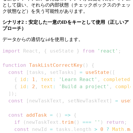
として扱い、それらの内部状態（チェックボックスのチェッ
ク状態など）を失う可能性があります。
シナリオ2：安定した一意のIDをキーとして使用（正しいア
プローチ）
データからの適切な
を使用します。
id
import
React
,
{
 useState 
}
from
'react'
;
function
TaskListCorrectKey
(
)
{
const
[
tasks
,
 setTasks
]
=
useState
(
[
{
id
:
1
,
text
:
'Learn React'
,
completed
:
{
id
:
2
,
text
:
'Build a project'
,
comple
]
)
;
const
[
newTaskText
,
 setNewTaskText
]
=
useS
const
addTask
=
(
)
=>
{
if
(
newTaskText
.
trim
(
)
===
''
)
return
;
const
 newId 
=
 tasks
.
length
>
0
?
Math
.
ma