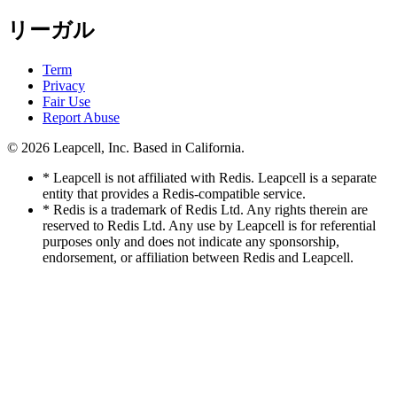
リーガル
Term
Privacy
Fair Use
Report Abuse
© 2026
Leapcell, Inc.
Based in California.
* Leapcell is not affiliated with Redis. Leapcell is a separate
entity that provides a Redis-compatible service.
* Redis is a trademark of Redis Ltd. Any rights therein are
reserved to Redis Ltd. Any use by Leapcell is for referential
purposes only and does not indicate any sponsorship,
endorsement, or affiliation between Redis and Leapcell.