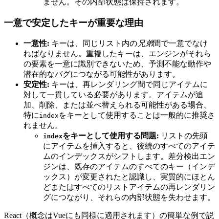
ません。その内部状態は保持されます。
一意で安定したキーが重要な理由
一意性:
キーは、同じリスト内の
兄弟
間で一意でなけ
ればなりません。重複したキーは、エンジンがそれら
の要素を一意に識別できないため、予測不能な動作や
潜在的なバグにつながる可能性があります。
安定性:
キーは、再レンダリング間で同じアイテムに
対して一貫している必要があります。アイテムが追
加、削除、または並べ替えられる可能性がある場合、
特に
をキーとして使用することは一般的に推奨さ
index
れません。
をキーとして使用する問題:
リストの先頭
index
にアイテムを挿入すると、後続のすべてのアイテ
ムのインデックスがシフトします。差分検出エン
ジンは、既存のアイテムのすべてのキー（インデ
ックス）が変更されたと認識し、実質的にほとん
どまたはすべてのリストアイテムの再レンダリン
グにつながり、それらの内部状態を失わせます。
React（概念はVueにも同様に適用されます）の簡単な例で説