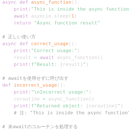
async
def
async_function
(
)
:
print
(
"This is inside the async function
await
 asyncio
.
sleep
(
1
)
return
"Async function result"
# 正しい使い方
async
def
correct_usage
(
)
:
print
(
"Correct usage:"
)
    result 
=
await
 async_function
(
)
print
(
f"Result: 
{
result
}
"
)
# awaitを使用せずに呼び出す
def
incorrect_usage
(
)
:
print
(
"\nIncorrect usage:"
)
    coroutine 
=
 async_function
(
)
print
(
f"Returned object: 
{
coroutine
}
"
)
# 注: "This is inside the async fun
# 未awaitのコルーチンを処理する