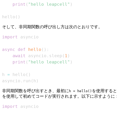
print
(
"hello leapcell"
)
hello
(
)
そして、非同期関数の呼び出し方は次のとおりです。
import
async
def
hello
(
)
:
await
 asyncio
.
sleep
(
1
)
print
(
"hello leapcell"
)
h 
=
 hello
(
)
asyncio
.
run
(
h
)
非同期関数を呼び出すとき、最初に
を使用する
h = hello()
を使用して初めてコードが実行されます。以下に示すように
import