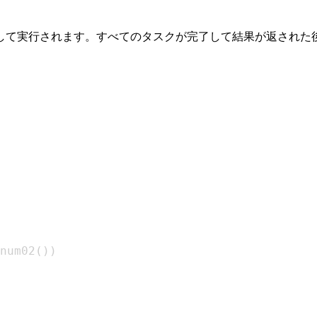
して実行されます。すべてのタスクが完了して結果が返された
num02
(
)
)