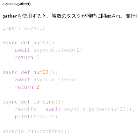
asyncio.gather()
を使用すると、複数のタスクが同時に開始され、並行
gather
import
async
def
num01
(
)
:
await
 asyncio
.
sleep
(
1
)
return
1
async
def
num02
(
)
:
await
 asyncio
.
sleep
(
1
)
return
2
async
def
combine
(
)
:
    results 
=
await
 asyncio
.
gather
(
num01
(
)
,
 
print
(
results
)
asyncio
.
run
(
combine
(
)
)