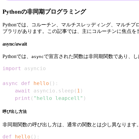
Pythonの非同期プログラミング
Pythonでは、コルーチン、マルチスレッディング、マル
ブラリがあります。この記事では、主にコルーチンに焦点を
async/await
Pythonでは、
で宣言された関数は非同期関数であり、し
async
import
async
def
hello
(
)
:
await
 asyncio
.
sleep
(
1
)
print
(
"hello leapcell"
)
呼び出し方法
非同期関数の呼び出し方は、通常の関数とは少し異なります
def
hello
(
)
: