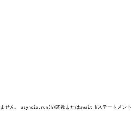
れません。
関数または
ステートメント
asyncio.run(h)
await h