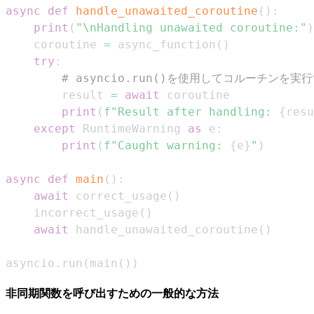
async
def
handle_unawaited_coroutine
(
)
:
print
(
"\nHandling unawaited coroutine:"
)
    coroutine 
=
 async_function
(
)
try
:
# asyncio.run()を使用してコルーチンを実
        result 
=
await
print
(
f"Result after handling: 
{
resu
except
 RuntimeWarning 
as
 e
:
print
(
f"Caught warning: 
{
e
}
"
)
async
def
main
(
)
:
await
 correct_usage
(
)
    incorrect_usage
(
)
await
 handle_unawaited_coroutine
(
)
asyncio
.
run
(
main
(
)
)
非同期関数を呼び出すための一般的な方法