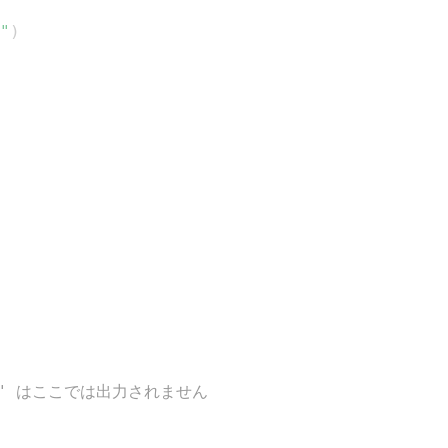
"
)
ction" はここでは出力されません