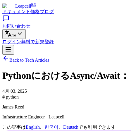
0.3
Leapcell
ドキュメント
価格
ブログ
お問い合わせ
JA
ログイン
無料で
新規登録
Back to Tech Articles
PythonにおけるAsync/A
4月 03, 2025
# python
James Reed
Infrastructure Engineer · Leapcell
この記事は
English
、
한국어
、
Deutsch
でも利用できます