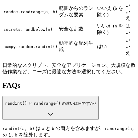
い
範囲からのラン
いいえ (
を
b
い
random.randrange(a, b)
ダムな要素
除く)
え
いいえ (
を
は
n
安全な乱数
secrets.randbelow(n)
除く)
い
い
効率的な配列生
はい
い
numpy.random.randint()
成
え
日常的なスクリプト、安全なアプリケーション、大規模な数
値作業など、ニーズに最適な方法を選択してください。
FAQs
randint()
と
randrange()
の違いは何ですか?
は
と
の両方を含みますが、
randint(a, b)
a
b
randrange(a,
は
を除外します。
b)
b