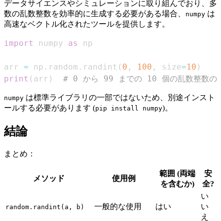
データサイエンスやシミュレーションに取り組んでおり、多
数の乱数整数を効率的に生成する必要がある場合、
は
numpy
高速なベクトル化されたツールを提供します。
import
 numpy 
as
arr 
=
 np
.
random
.
randint
(
0
,
100
,
 size
=
10
)
print
(
arr
)
# 0 から 99 までの 10 個の乱数整数の
は標準ライブラリの一部ではないため、別途インスト
numpy
ールする必要があります (
)。
pip install numpy
結論
まとめ：
範囲 (両端
安
メソッド
使用例
を含むか)
全?
い
一般的な使用
はい
い
random.randint(a, b)
え