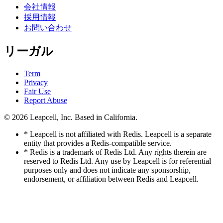
会社情報
採用情報
お問い合わせ
リーガル
Term
Privacy
Fair Use
Report Abuse
© 2026
Leapcell, Inc.
Based in California.
* Leapcell is not affiliated with Redis. Leapcell is a separate
entity that provides a Redis-compatible service.
* Redis is a trademark of Redis Ltd. Any rights therein are
reserved to Redis Ltd. Any use by Leapcell is for referential
purposes only and does not indicate any sponsorship,
endorsement, or affiliation between Redis and Leapcell.