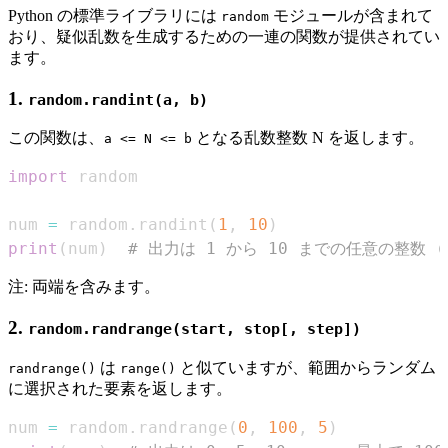
Python の標準ライブラリには
モジュールが含まれて
random
おり、疑似乱数を生成するための一連の関数が提供されてい
ます。
1.
random.randint(a, b)
この関数は、
となる乱数整数 N を返します。
a <= N <= b
import
num 
=
 random
.
randint
(
1
,
10
)
print
(
num
)
# 出力は 1 から 10 までの任意の整数 
注: 両端を含みます。
2.
random.randrange(start, stop[, step])
は
と似ていますが、範囲からランダム
randrange()
range()
に選択された要素を返します。
num 
=
 random
.
randrange
(
0
,
100
,
5
)