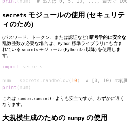
print
(
num
)
# 出力は 0, 5, 10, ..., 最大で 1
モジュールの使用 (セキュリテ
secrets
ィのため)
(パスワード、トークン、または認証など)
暗号学的に安全な
乱数整数が必要な場合は、Python 標準ライブラリにも含ま
れている
モジュール (Python 3.6 以降) を使用しま
secrets
す。
import
num 
=
 secrets
.
randbelow
(
10
)
# [0, 10) の範
print
(
num
)
これは
よりも安全ですが、わずかに遅く
random.randint()
なります。
大規模生成のための
の使用
numpy