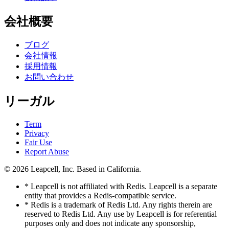
会社概要
ブログ
会社情報
採用情報
お問い合わせ
リーガル
Term
Privacy
Fair Use
Report Abuse
© 2026
Leapcell, Inc.
Based in California.
* Leapcell is not affiliated with Redis. Leapcell is a separate
entity that provides a Redis-compatible service.
* Redis is a trademark of Redis Ltd. Any rights therein are
reserved to Redis Ltd. Any use by Leapcell is for referential
purposes only and does not indicate any sponsorship,