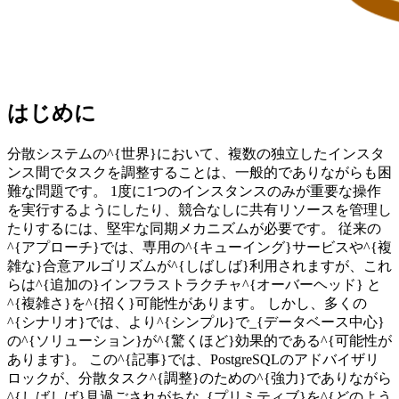
はじめに
分散システムの^{世界}において、複数の独立したインスタ
ンス間でタスクを調整することは、一般的でありながらも困
難な問題です。 1度に1つのインスタンスのみが重要な操作
を実行するようにしたり、競合なしに共有リソースを管理し
たりするには、堅牢な同期メカニズムが必要です。 従来の
^{アプローチ}では、専用の^{キューイング}サービスや^{複
雑な}合意アルゴリズムが^{しばしば}利用されますが、これ
らは^{追加の}インフラストラクチャ^{オーバーヘッド} と
^{複雑さ}を^{招く}可能性があります。 しかし、多くの
^{シナリオ}では、より^{シンプル}で_{データベース中心}
の^{ソリューション}が^{驚くほど}効果的である^{可能性が
あります}。 この^{記事}では、PostgreSQLのアドバイザリ
ロックが、分散タスク^{調整}のための^{強力}でありながら
^{しばしば}見過ごされがちな_{プリミティブ}を^{どのよう