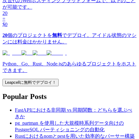
次世代のWebホスティングプラットフォームで、以下のこと
が可能です。
20
=
$0
20
個のプロジェクトを
無料
でデプロイ。アイドル状態のマシ
ンには料金はかかりません。
Python、Go、Rust、Node.jsのあらゆるプロジェクトをホスト
できます。
Leapcellに無料でデプロイ！
Popular Posts
FastAPIにおける非同期 vs 同期関数：どちらを選ぶべ
きか
pg_partman を使用した大規模時系列データ向けの
PostgreSQL パーティショニングの自動化
Rustにおけるnomとpestを用いた効率的なパーサー構築