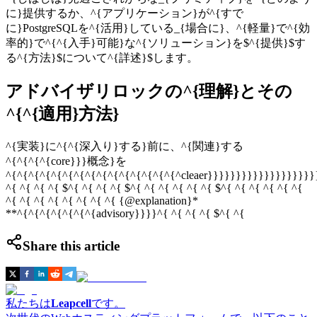
に}提供するか、^{アプリケーション}が^{すで
に}PostgreSQLを^{活用}している_{場合に}、^{軽量}で^{効
率的}で^{^{入手}可能}な^{ソリューション}を$^{提供}$す
る^{方法}$について^{詳述}$します。
アドバイザリロックの^{理解}とその
^{^{適用}方法}
^{実装}に^{^{深入り}する}前に、^{関連}する
^{^{^{^{core}}}概念}を
^{^{^{^{^{^{^{^{^{^{^{^{^{^{^{^cleaer}}}}}}}}}}}}}}}}}}}
^{ ^{ ^{ ^{ $^{ ^{ ^{ ^{ $^{ ^{ ^{ ^{ ^{ ^{ $^{ ^{ ^{ ^{ ^{ ^{
^{ ^{ ^{ ^{ ^{ ^{ ^{ ^{ {@explanation}*
**^{^{^{^{^{^{^{advisory}}}}^{ ^{ ^{ ^{ $^{ ^{
Share this article
私たちは
Leapcell
です。