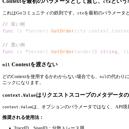
Contextを最初のパラメータとして渡し、
という
ctx
これはGoコミュニティの鉄則です。
を最初のパラメータ
ctx
// 良い例
func
(
s 
*
Server
)
GetOrder
(
ctx context
.
Contex
// 悪い例
func
(
s 
*
Server
)
GetOrder
(
orderID 
string
,
 ti
Contextを渡さない
nil
どのContextを使用するかわからない場合でも、
の代わり
nil
ニックになります。
はリクエストスコープのメタデータの
context.Value
は、オプションのパラメータではなく、API
context.Value
推奨される使用法：
TraceID、SpanID：分散トレース用