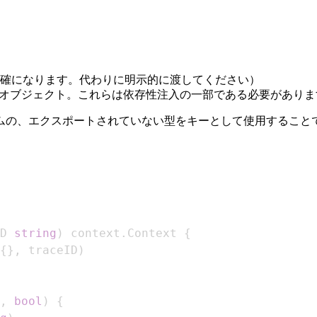
確になります。代わりに明示的に渡してください）
重いオブジェクト。これらは依存性注入の一部である必要がありま
ムの、エクスポートされていない型をキーとして使用すること
D 
string
)
 context
.
Context 
{
{
}
,
 traceID
)
,
bool
)
{