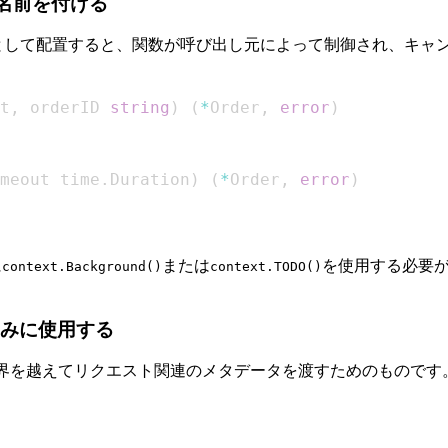
名前を付ける
として配置すると、関数が呼び出し元によって制御され、キャ
t
,
 orderID 
string
)
(
*
Order
,
error
)
meout time
.
Duration
)
(
*
Order
,
error
)
に
または
を使用する必要
context.Background()
context.TODO()
みに使用する
境界を越えてリクエスト関連のメタデータを渡すためのものです