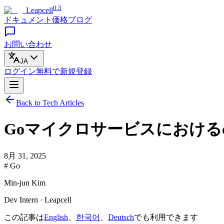
0.3
Leapcell
ドキュメント
価格
ブログ
お問い合わせ
JA
ログイン
無料で
新規登録
Back to Tech Articles
Goマイクロサービスにおけるcont
8月 31, 2025
# Go
Min-jun Kim
Dev Intern · Leapcell
この記事は
English
、
한국어
、
Deutsch
でも利用できます