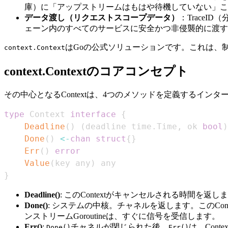
庫）に「アップストリームはもはや待機していない」こ
データ渡し（リクエストスコープデータ）
：Trace
ェーン内のすべてのサービスに安全かつ非侵襲的に渡す
はGoの公式ソリューションです。これは、
context.Context
context.Contextのコアコンセプト
その中心となるContextは、4つのメソッドを定義するイン
type
 Context 
interface
{
Deadline
(
)
(
deadline time
.
Time
,
 ok 
bool
)
Done
(
)
<-
chan
struct
{
}
Err
(
)
error
Value
(
key any
)
}
Deadline()
: このContextがキャンセルされる時間を
Done()
: システムの中核。チャネルを返します。このC
ンストリームGoroutineは、すぐに信号を受信します。
Err()
:
チャネルが閉じられた後、
は、Con
Done()
Err()