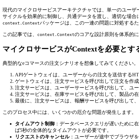
現代のマイクロサービスアーキテクチャでは、単一のユーザ
サイクルを効果的に制御し、共通データを渡し、適切な場合
パッケージは、この一連の問題に対処するた
context.Context
この記事では、
のコアな設計原則を体系的に
context.Context
マイクロサービスがContextを必要と
典型的なeコマースの注文シナリオを想像してみてください。
APIゲートウェイは、ユーザーからの注文を送信するH
ゲートウェイは、注文サービスを呼び出して注文を作成
注文サービスは、ユーザーサービスを呼び出して、ユー
注文サービスは、在庫サービスを呼び出して、製品の在
最後に、注文サービスは、報酬サービスを呼び出して、
このプロセス中には、いくつかの厄介な問題が発生します。
タイムアウト制御
：データベースクエリが遅いために在
ば5秒の全体的なタイムアウトが必要です。
リクエストのキャンセル
：ユーザーが途中でブラウザを