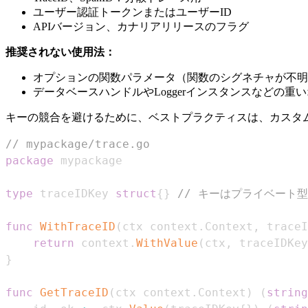
ユーザー認証トークンまたはユーザーID
APIバージョン、カナリアリリースのフラグ
推奨されない使用法：
オプションの関数パラメータ（関数のシグネチャが不明
データベースハンドルやLoggerインスタンスなどの
キーの競合を避けるために、ベストプラクティスは、カスタ
// mypackage/trace.go
package
type
 traceIDKey 
struct
{
}
// キーはプライベート型
func
WithTraceID
(
ctx context
.
Context
,
 traceI
return
 context
.
WithValue
(
ctx
,
 traceIDKey
}
func
GetTraceID
(
ctx context
.
Context
)
(
string