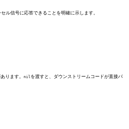
ンセル信号に応答できることを明確に示します。
があります。
を渡すと、ダウンストリームコードが直接パ
nil
。