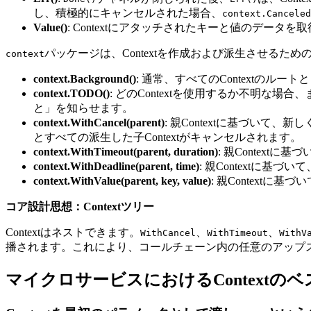
し、積極的にキャンセルされた場合、
context.Canceled
Value()
: Contextにアタッチされたキーと値のデータ
パッケージは、Contextを作成および派生させるた
context
context.Background()
: 通常、すべてのContextのルート
context.TODO()
: どのContextを使用するか不明な
と」を知らせます。
context.WithCancel(parent)
: 親Contextに基づいて、
とすべての派生した子Contextがキャンセルされます。
context.WithTimeout(parent, duration)
: 親Context
context.WithDeadline(parent, time)
: 親Contextに基づ
context.WithValue(parent, key, value)
: 親Contextに
コア設計思想：Contextツリー
Contextはネストできます。
、
、
WithCancel
WithTimeout
WithV
播されます。これにより、コールチェーン内の任意のアップス
マイクロサービスにおけるContextの