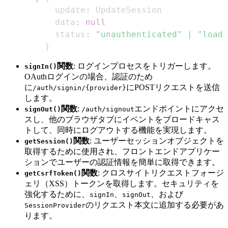
          update
:
UpdateSession
          data
:
null
          status
:
"unauthenticated"
|
"loadi
}
関数
: ログインプロセスをトリガーします。
signIn()
OAuthログインの場合、認証のため
に
にPOSTリクエストを送信
/auth/signin/{provider}
します。
関数
:
エンドポイントにアクセ
signOut()
/auth/signout
スし、他のブラウザタブにイベントをブロードキャス
トして、同時にログアウトする機能を実現します。
関数
: ユーザーセッションオブジェクトを
getSession()
取得するために使用され、フロントエンドアプリケー
ションでユーザーの認証情報を簡単に取得できます。
関数
: クロスサイトリクエストフォージ
getCsrfToken()
ェリ（XSS）トークンを取得します。セキュリティを
強化するために、
、
、および
signIn
signOut
のリクエスト本文に追加する必要があ
SessionProvider
ります。