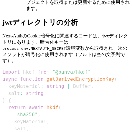
ブジェクトを取得または更新するために使用され
ます。
jwtディレクトリの分析
Next-AuthのCookie暗号化に関連するコードは、
ディレク
jwt
トリにあります。暗号化キーは
環境変数から取得され、次の
process.env.NEXTAUTH_SECRET
メソッドが暗号化に使用されます（ソルトは空の文字列で
す）。
import
hkdf
from
"@panva/hkdf"
async
function
getDerivedEncryptionKey
(
  keyMaterial
:
string
|
Buffer
,
  salt
:
string
)
{
return
await
hkdf
(
"sha256"
,
    keyMaterial
,
    salt
,