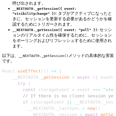
呼び出されます。
__NEXTAUTH._getSession({ event:
: タブがアクティブになったと
"visibilitychange" })
きに、セッションを更新する必要があるかどうかを確
認するためにトリガーされます。
: セッシ
__NEXTAUTH._getSession({ event: "poll" })
ョンのリアルタイム性を確保するために、セッション
をポーリングおよびリフレッシュするために使用され
ます。
以下は、
メソッドの具体的な実装
__NEXTAUTH._getSession()
です。
React
.
useEffect
(
(
)
=>
{
    __NEXTAUTH
.
_getSession
=
async
(
{
 event 
try
{
const
 storageEvent 
=
 event 
===
"stor
// If there is no client session yet
if
(
storageEvent 
||
 __NEXTAUTH
.
_sess
          __NEXTAUTH
.
_lastSync
=
now
(
)
          __NEXTAUTH
.
_session
=
await
getSes