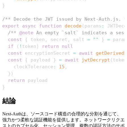
}
/** Decode the JWT issued by Next-Auth.js. *
export
async
function
decode
(
params
:
JWTDeco
/** 
@note
 An empty `salt` indicates a sess
const
{
 token
,
 secret
,
 salt 
=
""
}
=
if
(
!
token
)
return
null
const
 encryptionSecret 
=
await
getDerivedE
const
{
 payload 
}
=
await
jwtDecrypt
(
token
    clockTolerance
:
15
,
}
)
return
}
結論
Next-Authは、ソースコード構造の合理的な分割を通じて、
強力かつ柔軟な認証機能を提供します。ネットワークリクエ
ストのカプセル化、セッション管理、複数の認証方法のサポ