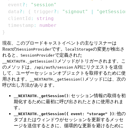
  event
?
:
"session"
  data
?
:
{
 trigger
?
:
"signout"
|
"getSession
  clientId
:
string
  timestamp
:
number
}
現在、このブロードキャストイベントの主なリスナーは
Reactの
です。
の変更が検出さ
SessionProvider
localStorage
れると、
で定義された
SessionProvider
メソッドがトリガーされます。こ
__NEXTAUTH._getSession()
のメソッドは、
APIにリクエストを送信
/api/auth/session
して、ユーザーセッションオブジェクトを取得するために使
用されます。
メソッドには、次の
__NEXTAUTH._getSession()
呼び出し方法があります。
: セッション情報の取得を初
__NEXTAUTH._getSession()
期化するために最初に呼び出されたときに使用されま
す。
: 他の
__NEXTAUTH._getSession({ event: "storage" })
タブまたはウィンドウがセッションを更新するメッセ
ージを送信するときに、循環的な更新を避けるために