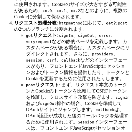
に使用されます。Cookieのサイズが大きすぎる可能性
があるため、
、
、
などのように、複数の
xx.0
xx.1
xx.2
Cookieに分割して保存されます。
リクエスト処理分岐
:
に応じて、
と
httpmethod
get
post
の2つのブランチに分割されます。
リクエスト
:
、
、
、
get
signIn
signOut
error
などの静的ページを定義します。カ
veryrequest
スタムページがある場合は、カスタムページにリ
ダイレクトされます。さらに、
、
providers
、
、
などのインターフェー
session
csrf
callback
スがあり、フロントエンドJavaScriptにセッショ
ンおよびトークン情報を提供したり、トークンと
Cookieを更新するために使用されたりします。
リクエスト
: まず、リクエスト本文のトーク
post
ンとCookieのトークンを比較してCSRFトークン
を検証し、クロスサイト攻撃を防ぎます。
signIn
および
操作の場合、Cookieを準備して
signOut
OAuthサイトにジャンプします。
は、
callback
OAuth認証が成功した後のコールバックを処理す
るために使用されます。
インターフェー
Session
スは、フロントエンドJavaScriptがセッションオ