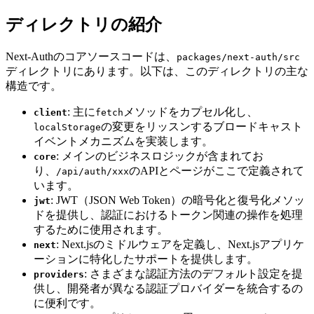
ディレクトリの紹介
Next-Authのコアソースコードは、
packages/next-auth/src
ディレクトリにあります。以下は、このディレクトリの主な
構造です。
: 主に
メソッドをカプセル化し、
client
fetch
の変更をリッスンするブロードキャスト
localStorage
イベントメカニズムを実装します。
: メインのビジネスロジックが含まれてお
core
り、
のAPIとページがここで定義されて
/api/auth/xxx
います。
: JWT（JSON Web Token）の暗号化と復号化メソッ
jwt
ドを提供し、認証におけるトークン関連の操作を処理
するために使用されます。
: Next.jsのミドルウェアを定義し、Next.jsアプリケ
next
ーションに特化したサポートを提供します。
: さまざまな認証方法のデフォルト設定を提
providers
供し、開発者が異なる認証プロバイダーを統合するの
に便利です。