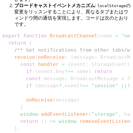
ブロードキャストイベントメカニズム
:
の
localStorage
変更をリッスンすることにより、異なるタブまたはウ
ィンドウ間の通信を実現します。コードは次のとおり
です。
export
function
BroadcastChannel
(
name 
=
"nex
return
{
/** Get notifications from other tabs/wi
receive
(
onReceive
:
(
message
:
BroadcastMe
const
handler
=
(
event
:
StorageEvent
)
if
(
event
.
key
!==
 name
)
return
const
 message
:
BroadcastMessage
=
JS
if
(
message
?.
event
!==
"session"
||
!
m
onReceive
(
message
)
}
window
.
addEventListener
(
"storage"
,
 han
return
(
)
=>
window
.
removeEventListene
}
,