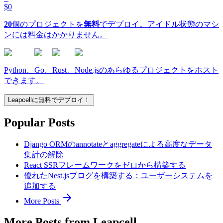
$0
20
個のプロジェクトを
無料
でデプロイ。アイドル状態のマシ
ンには料金はかかりません。
Python、Go、Rust、Node.jsのあらゆるプロジェクトをホスト
できます。
Leapcellに無料でデプロイ！
Popular Posts
Django ORMのannotateとaggregateによる高度なデータ
集計の解除
React SSRフレームワークをゼロから構築する
優れたNest.jsブログを構築する：ユーザーシステムを
追加する
More Posts
More Posts from Leapcell