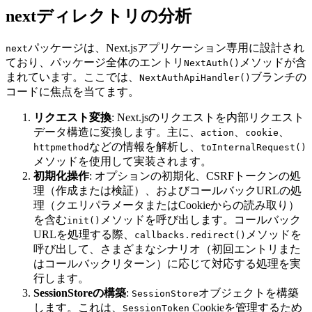
nextディレクトリの分析
パッケージは、Next.jsアプリケーション専用に設計され
next
ており、パッケージ全体のエントリ
メソッドが含
NextAuth()
まれています。ここでは、
ブランチの
NextAuthApiHandler()
コードに焦点を当てます。
リクエスト変換
: Next.jsのリクエストを内部リクエスト
データ構造に変換します。主に、
、
、
action
cookie
などの情報を解析し、
httpmethod
toInternalRequest()
メソッドを使用して実装されます。
初期化操作
: オプションの初期化、CSRFトークンの処
理（作成または検証）、およびコールバックURLの処
理（クエリパラメータまたはCookieからの読み取り）
を含む
メソッドを呼び出します。コールバック
init()
URLを処理する際、
メソッドを
callbacks.redirect()
呼び出して、さまざまなシナリオ（初回エントリまた
はコールバックリターン）に応じて対応する処理を実
行します。
SessionStoreの構築
:
オブジェクトを構築
SessionStore
します。これは、
Cookieを管理するため
SessionToken