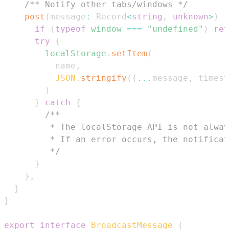
/** Notify other tabs/windows */
post
(
message
:
Record
<
string
,
unknown
>
)
{
if
(
typeof
window
===
"undefined"
)
ret
try
{
localStorage
.
setItem
(
          name
,
JSON
.
stringify
(
{
...
message
,
 timest
)
}
catch
{
         */
}
}
,
}
}
export
interface
BroadcastMessage
{