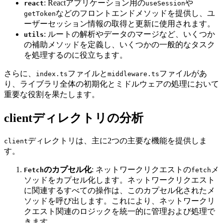
: Reactアプリケーション用の
や
react
useSession
などのフロントエンドメソッドを提供し、ユ
getToken
ーザーセッション情報の取得と更新に使用されます。
: ルートの解析やデータのマージなど、いくつか
utils
の補助メソッドを定義し、いくつかの一般的なタスク
を処理するのに役立ちます。
さらに、
ファイルと
ファイルがあ
index.ts
middleware.ts
り、ライブラリ全体の初期化とミドルウェアの処理において
重要な役割を果たします。
clientディレクトリの分析
ディレクトリは、主に2つの主要な機能を提供しま
client
す。
のカプセル化
: ネットワークリクエストの
メ
Fetch
fetch
ソッドをカプセル化します。ネットワークリクエスト
に関連するすべての操作は、このカプセル化されたメ
ソッドを呼び出します。これにより、ネットワークリ
クエスト関連のロジックを統一的に管理および処理で
きます。