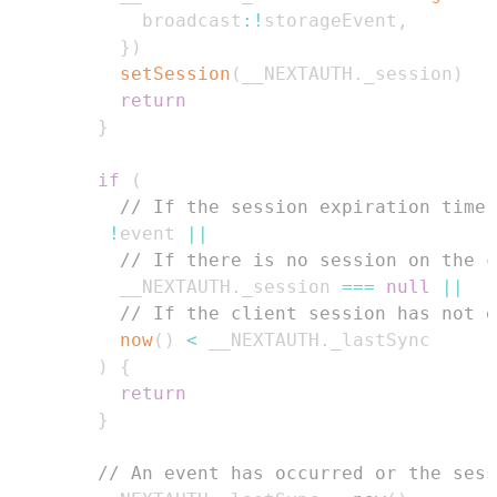
            broadcast
:
!
storageEvent
,
}
)
setSession
(
__NEXTAUTH
.
_session
)
return
}
if
(
// If the session expiration time 
!
event 
||
// If there is no session on the c
          __NEXTAUTH
.
_session
===
null
||
// If the client session has not e
now
(
)
<
 __NEXTAUTH
.
_lastSync
)
{
return
}
// An event has occurred or the sess