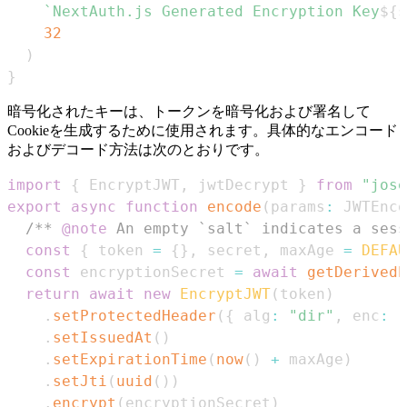
`
NextAuth.js Generated Encryption Key
${
s
32
)
}
暗号化されたキーは、トークンを暗号化および署名して
Cookieを生成するために使用されます。具体的なエンコード
およびデコード方法は次のとおりです。
import
{
EncryptJWT
,
 jwtDecrypt 
}
from
"jose
export
async
function
encode
(
params
:
JWTEnco
/** 
@note
 An empty `salt` indicates a sess
const
{
 token 
=
{
}
,
 secret
,
 maxAge 
=
DEFAU
const
 encryptionSecret 
=
await
getDerivedE
return
await
new
EncryptJWT
(
token
)
.
setProtectedHeader
(
{
 alg
:
"dir"
,
 enc
:
"
.
setIssuedAt
(
)
.
setExpirationTime
(
now
(
)
+
 maxAge
)
.
setJti
(
uuid
(
)
)
.
encrypt
(
encryptionSecret
)