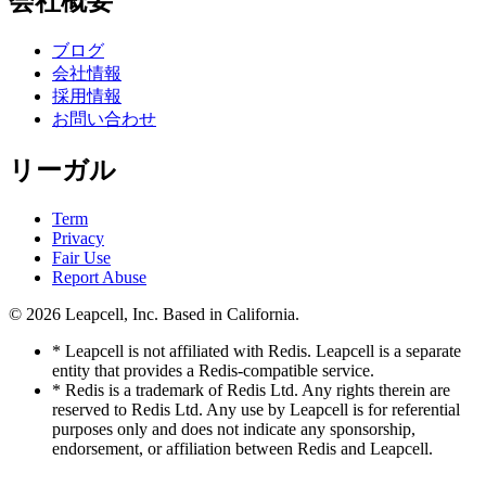
会社概要
ブログ
会社情報
採用情報
お問い合わせ
リーガル
Term
Privacy
Fair Use
Report Abuse
© 2026
Leapcell, Inc.
Based in California.
* Leapcell is not affiliated with Redis. Leapcell is a separate
entity that provides a Redis-compatible service.
* Redis is a trademark of Redis Ltd. Any rights therein are
reserved to Redis Ltd. Any use by Leapcell is for referential
purposes only and does not indicate any sponsorship,
endorsement, or affiliation between Redis and Leapcell.