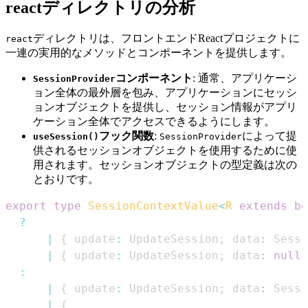
reactディレクトリの分析
ディレクトリは、フロントエンドReactプロジェクトに
react
一連の実用的なメソッドとコンポーネントを提供します。
コンポーネント
: 通常、アプリケーシ
SessionProvider
ョン全体の最外層を包み、アプリケーションにセッシ
ョンオブジェクトを提供し、セッション情報がアプリ
ケーション全体でアクセスできるようにします。
フック関数
:
によって提
useSession()
SessionProvider
供されるセッションオブジェクトを使用するために使
用されます。セッションオブジェクトの型定義は次の
とおりです。
export
type
SessionContextValue
<
R
extends
bo
?
|
{
 update
:
UpdateSession
;
 data
:
Sessi
|
{
 update
:
UpdateSession
;
 data
:
null
;
:
|
{
 update
:
UpdateSession
;
 data
:
Sessi
|
{