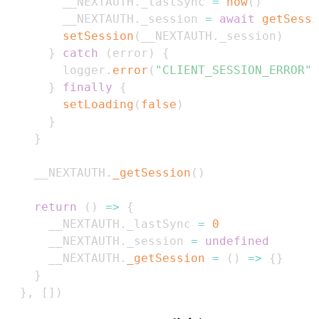
        __NEXTAUTH
.
_lastSync
=
now
(
)
        __NEXTAUTH
.
_session
=
await
getSessi
setSession
(
__NEXTAUTH
.
_session
)
}
catch
(
error
)
{
        logger
.
error
(
"CLIENT_SESSION_ERROR"
,
}
finally
{
setLoading
(
false
)
}
}
    __NEXTAUTH
.
_getSession
(
)
return
(
)
=>
{
      __NEXTAUTH
.
_lastSync
=
0
      __NEXTAUTH
.
_session
=
undefined
      __NEXTAUTH
.
_getSession
=
(
)
=>
{
}
}
}
,
[
]
)