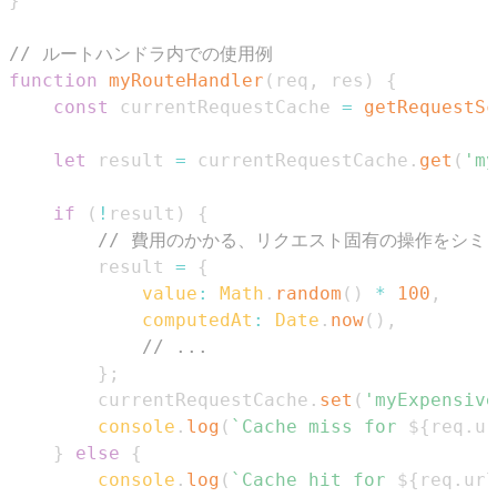
}
// ルートハンドラ内での使用例
function
myRouteHandler
(
req
,
 res
)
{
const
 currentRequestCache 
=
getRequestSc
let
 result 
=
 currentRequestCache
.
get
(
'my
if
(
!
result
)
{
// 費用のかかる、リクエスト固有の操作をシミ
        result 
=
{
value
:
Math
.
random
(
)
*
100
,
computedAt
:
Date
.
now
(
)
,
// ...
}
;
        currentRequestCache
.
set
(
'myExpensive
console
.
log
(
`
Cache miss for 
${
req
.
ur
}
else
{
console
.
log
(
`
Cache hit for 
${
req
.
url