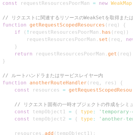
const
 requestResourcesPoorMan 
=
new
WeakMap
(
// リクエストに関連するリソースのWeakSetを取得また
function
getRequestScopedResources
(
req
)
{
if
(
!
requestResourcesPoorMan
.
has
(
req
)
)
{
        requestResourcesPoorMan
.
set
(
req
,
new
}
return
 requestResourcesPoorMan
.
get
(
req
)
;
}
// ルートハンドラまたはサービスレイヤー内
function
anotherRouteHandler
(
req
,
 res
)
{
const
 resources 
=
getRequestScopedResour
// リクエスト固有の一時オブジェクトの作成をシミ
const
 tempObject1 
=
{
type
:
'temporary-d
const
 tempObject2 
=
{
type
:
'another-tem
    resources
.
add
(
tempObject1
)
;