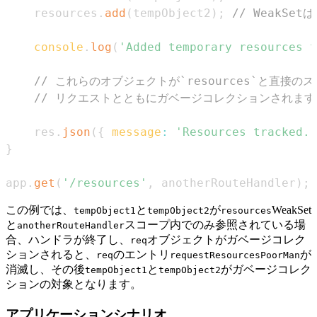
    resources
.
add
(
tempObject2
)
;
// WeakS
console
.
log
(
'Added temporary resources t
// これらのオブジェクトが`resources`と直接
// リクエストとともにガベージコレクションされます
    res
.
json
(
{
message
:
'Resources tracked.'
}
app
.
get
(
'/resources'
,
 anotherRouteHandler
)
;
この例では、
と
が
WeakSet
tempObject1
tempObject2
resources
と
スコープ内でのみ参照されている場
anotherRouteHandler
合、ハンドラが終了し、
オブジェクトがガベージコレク
req
ションされると、
のエントリ
が
req
requestResourcesPoorMan
消滅し、その後
と
がガベージコレク
tempObject1
tempObject2
ションの対象となります。
アプリケーションシナリオ