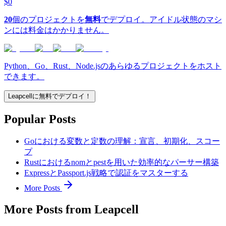
$0
20
個のプロジェクトを
無料
でデプロイ。アイドル状態のマシ
ンには料金はかかりません。
Python、Go、Rust、Node.jsのあらゆるプロジェクトをホスト
できます。
Leapcellに無料でデプロイ！
Popular Posts
Goにおける変数と定数の理解：宣言、初期化、スコー
プ
Rustにおけるnomとpestを用いた効率的なパーサー構築
ExpressとPassport.js戦略で認証をマスターする
More Posts
More Posts from Leapcell