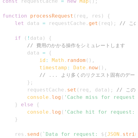
const
 requestCache 
=
new
Map
(
)
;
function
processRequest
(
req
,
 res
)
{
let
 data 
=
 requestCache
.
get
(
req
)
;
// 
if
(
!
data
)
{
// 費用のかかる操作をシミュレートします
        data 
=
{
id
:
Math
.
random
(
)
,
timestamp
:
Date
.
now
(
)
,
// ... より多くのリクエスト固有のデー
}
;
        requestCache
.
set
(
req
,
 data
)
;
// こ
console
.
log
(
'Cache miss for request:
}
else
{
console
.
log
(
'Cache hit for request:'
}
    res
.
send
(
`
Data for request: 
${
JSON
.
strin