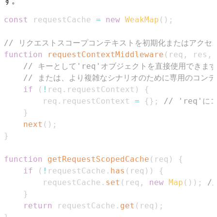
す。
const
 requestCache 
=
new
WeakMap
(
)
;
// リクエストスコープコンテキストを初期化またはアクセ
function
requestContextMiddleware
(
req
,
 res
,
 
// キーとして'req'オブジェクトを直接使用できます
// または、より複雑なシナリオのために専用のコン
if
(
!
req
.
requestContext
)
{
        req
.
requestContext
=
{
}
;
// 'req
}
next
(
)
;
}
function
getRequestScopedCache
(
req
)
{
if
(
!
requestCache
.
has
(
req
)
)
{
        requestCache
.
set
(
req
,
new
Map
(
)
)
;
/
}
return
 requestCache
.
get
(
req
)
;