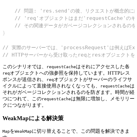
// 問題: 'res.send'の後、リクエストが概念的
// 'req'オブジェクトはまだ'requestCache'の
// その関連データがガベージコレクションされるの
}
// 実際のサーバーでは、'processRequest'は例えば
// HTTPサーバーから受け取ったreqとresオブジェクト
このシナリオでは、
はそれにアクセスした各
requestCache
オブジェクトへの強参照を保持しています。HTTPレス
req
ポンスが送信され、
オブジェクトがサーバーのライフサ
req
イクルによって直接使用されなくなっても、
は
requestCache
それがガベージコレクションされるのを防ぎます。時間が経
つにつれて、この
は無限に増加し、メモリリー
requestCache
クにつながります。
WeakMapによる解決策
を
に切り替えることで、この問題を解決できま
Map
WeakMap