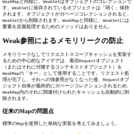
と同様に、
はオブジェクトのコレクションで
WeakMap
WeakSet
す。
に保存されているオブジェクトは「弱く」保持
WeakSet
されます。オブジェクトがガベージコレクションされると、
から削除されます。
と同様に、
には
WeakSet
WeakMap
WeakSet
要素を反復処理するためのメソッドはありません。
Weak参照によるメモリリークの防止
メモリリークなしでリクエストスコープキャッシュを実装す
るための中心的なアイデアは、着信
オブジェクト
Request
（またはそれに付随するコンテキストオブジェクト）を
の「キー」として使用することです。リクエスト処
WeakMap
理が完了し、それへの強参照がなくなった後、
オブ
Request
ジェクト自体が最終的にガベージコレクションされるため、
内のそれに関連付けられたキャッシュも自動的に削
WeakMap
除されます。
従来のMapの問題点
標準の
を使用した単純な実装を考えてみましょう。
Map