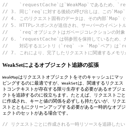
//    `requestCache`は`WeakMap`であるため、
// 3. 同じ`req`に対する後続の呼び出しは、この`Map
// 4. このリクエスト固有のデータは、その内部`Map`（例：`
// 5. HTTPレスポンスが送信され、サーバーのイベント
//    `req`オブジェクトはガベージコレクションの対
// 6. `requestCache`は弱参照を保持しているため
//    対応するエントリ（`req` -> `Map`ペア）は`
// 7. これにより、完了したリクエストに関連するメモ
WeakSetによるオブジェクト追跡の拡張
はリクエストオブジェクトをそのキャッシュにマッ
WeakMap
ピングするのに最適ですが、
は、関連するリクエス
WeakSet
トコンテキストが存在する限り生存する必要があるオブジェ
クトを追跡するのに役立ちます。たとえば、リクエストごと
に作成され、キーと値の関係を必ずしも持たないが、リクエ
ストとともにクリーンアップする必要がある一時的なオブジ
ェクトのセットがある場合です。
// リクエストごとに作成される一時リソースを追跡したい