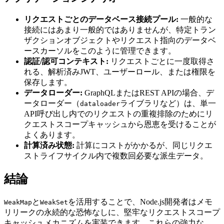
リクエストごとのデータベース接続プール:
一般的な
接続にはあまり一般的ではありませんが、特定トラン
ザクションオブジェクトやリクエスト指向のデータベ
ースカーソルをこのように管理できます。
認証/認可コンテキスト:
リクエストごとに一度取得さ
れる、解析済みJWT、ユーザーロール、または権限を
保存します。
データローダー:
GraphQLまたはREST APIの場合、デ
ータローダー（
ライブラリなど）は、単一
dataloader
API呼び出し内でのリクエストの重複排除のためにリ
クエストスコープキャッシュから恩恵を受けることが
よくあります。
計算済み状態:
計算にコストがかかるが、同じリクエ
ストライフサイクル内で複数回必要な派生データ。
結論
と
を活用することで、Node.js開発者はメモ
WeakMap
WeakSet
リリークの永続的な恐怖なしに、堅牢なリクエストスコープ
キャッシュメカニズムを実装できます。これらの強力な