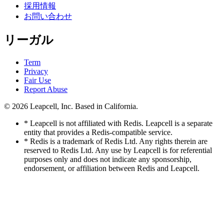
採用情報
お問い合わせ
リーガル
Term
Privacy
Fair Use
Report Abuse
© 2026
Leapcell, Inc.
Based in California.
* Leapcell is not affiliated with Redis. Leapcell is a separate
entity that provides a Redis-compatible service.
* Redis is a trademark of Redis Ltd. Any rights therein are
reserved to Redis Ltd. Any use by Leapcell is for referential
purposes only and does not indicate any sponsorship,
endorsement, or affiliation between Redis and Leapcell.