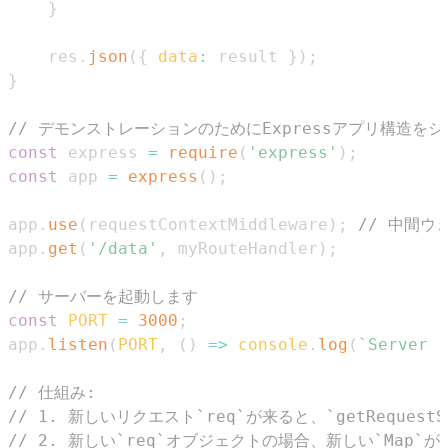
}
    res
.
json
(
{
data
:
 result 
}
)
;
}
// デモンストレーションのためにExpressアプリ構造を
const
 express 
=
require
(
'express'
)
;
const
 app 
=
express
(
)
;
app
.
use
(
requestContextMiddleware
)
;
// 中間ウ
app
.
get
(
'/data'
,
 myRouteHandler
)
;
// サーバーを起動します
const
PORT
=
3000
;
app
.
listen
(
PORT
,
(
)
=>
console
.
log
(
`
Server r
// 仕組み:
// 1. 新しいリクエスト`req`が来ると、`getRequestS
// 2. 新しい`req`オブジェクトの場合、新しい`Map`が