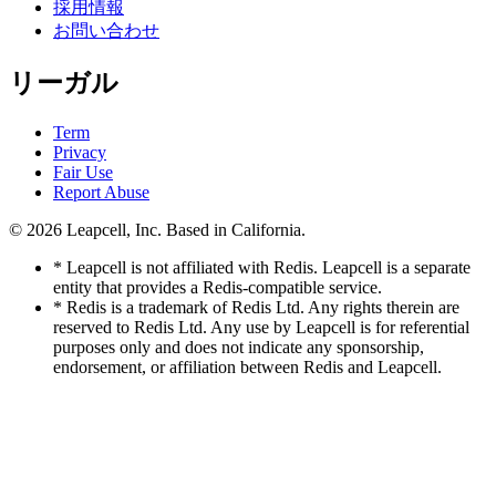
採用情報
お問い合わせ
リーガル
Term
Privacy
Fair Use
Report Abuse
© 2026
Leapcell, Inc.
Based in California.
* Leapcell is not affiliated with Redis. Leapcell is a separate
entity that provides a Redis-compatible service.
* Redis is a trademark of Redis Ltd. Any rights therein are
reserved to Redis Ltd. Any use by Leapcell is for referential
purposes only and does not indicate any sponsorship,
endorsement, or affiliation between Redis and Leapcell.