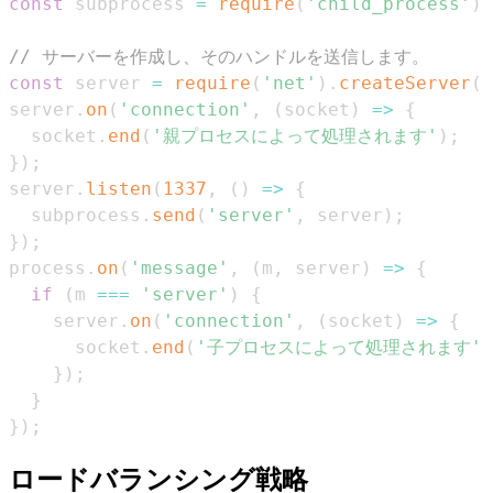
const
 subprocess 
=
require
(
'child_process'
)
.
// サーバーを作成し、そのハンドルを送信します。
const
 server 
=
require
(
'net'
)
.
createServer
(
)
server
.
on
(
'connection'
,
(
socket
)
=>
{
  socket
.
end
(
'親プロセスによって処理されます'
)
;
}
)
;
server
.
listen
(
1337
,
(
)
=>
{
  subprocess
.
send
(
'server'
,
 server
)
;
}
)
;
process
.
on
(
'message'
,
(
m
,
 server
)
=>
{
if
(
m 
===
'server'
)
{
    server
.
on
(
'connection'
,
(
socket
)
=>
{
      socket
.
end
(
'子プロセスによって処理されます'
)
}
)
;
}
}
)
;
ロードバランシング戦略