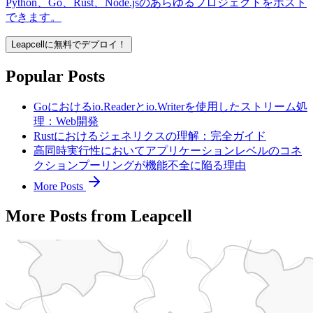
Python、Go、Rust、Node.jsのあらゆるプロジェクトをホスト
できます。
Leapcellに無料でデプロイ！
Popular Posts
Goにおけるio.Readerとio.Writerを使用したストリーム処
理：Web開発
Rustにおけるジェネリクスの理解：完全ガイド
高同時実行性においてアプリケーションレベルのコネ
クションプーリングが機能不全に陥る理由
More Posts
More Posts from Leapcell