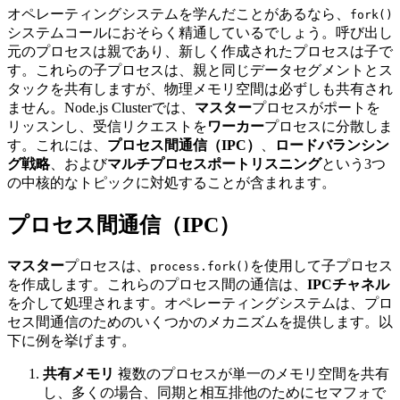
オペレーティングシステムを学んだことがあるなら、
fork()
システムコールにおそらく精通しているでしょう。呼び出し
元のプロセスは親であり、新しく作成されたプロセスは子で
す。これらの子プロセスは、親と同じデータセグメントとス
タックを共有しますが、物理メモリ空間は必ずしも共有され
ません。Node.js Clusterでは、
マスター
プロセスがポートを
リッスンし、受信リクエストを
ワーカー
プロセスに分散しま
す。これには、
プロセス間通信（IPC）
、
ロードバランシン
グ戦略
、および
マルチプロセスポートリスニング
という3つ
の中核的なトピックに対処することが含まれます。
プロセス間通信（IPC）
マスター
プロセスは、
を使用して子プロセス
process.fork()
を作成します。これらのプロセス間の通信は、
IPCチャネル
を介して処理されます。オペレーティングシステムは、プロ
セス間通信のためのいくつかのメカニズムを提供します。以
下に例を挙げます。
共有メモリ
複数のプロセスが単一のメモリ空間を共有
し、多くの場合、同期と相互排他のためにセマフォで