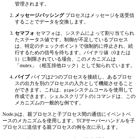
管理されます。
メッセージパッシング
プロセスはメッセージを送受信
することでデータを交換します。
セマフォ
セマフォは、システムによって割り当てられ
たステータス値です。制御が不足しているプロセス
は、特定のチェックポイントで強制的に停止され、続
行するための信号を待ちます。バイナリ値（0または
1）に制限されている場合、このメカニズムは
「mutex」（相互排他ロック）として知られています。
パイプ
パイプは2つのプロセスを接続し、あるプロセ
スの出力を別のプロセスの入力として機能させること
ができます。これは、
システムコールを使用して
pipe
作成できます。シェルスクリプトの
コマンドは、この
|
メカニズムの一般的な例です。
Node.jsは、親プロセスと子プロセス間の通信にイベントベ
ースのメカニズムを使用します。TCPサーバーハンドルを子
プロセスに送信する親プロセスの例を次に示します。