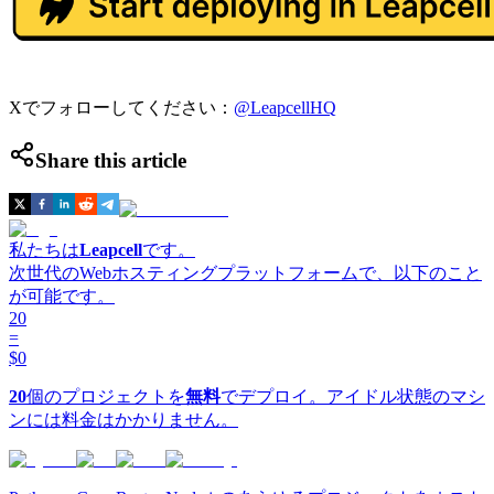
Xでフォローしてください：
@LeapcellHQ
Share this article
私たちは
Leapcell
です。
次世代のWebホスティングプラットフォームで、以下のこと
が可能です。
20
=
$0
20
個のプロジェクトを
無料
でデプロイ。アイドル状態のマシ
ンには料金はかかりません。