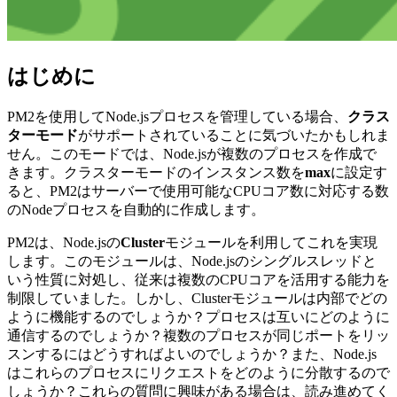
はじめに
PM2を使用してNode.jsプロセスを管理している場合、
クラス
ターモード
がサポートされていることに気づいたかもしれま
せん。このモードでは、Node.jsが複数のプロセスを作成で
きます。クラスターモードのインスタンス数を
max
に設定す
ると、PM2はサーバーで使用可能なCPUコア数に対応する数
のNodeプロセスを自動的に作成します。
PM2は、Node.jsの
Cluster
モジュールを利用してこれを実現
します。このモジュールは、Node.jsのシングルスレッドと
いう性質に対処し、従来は複数のCPUコアを活用する能力を
制限していました。しかし、Clusterモジュールは内部でどの
ように機能するのでしょうか？プロセスは互いにどのように
通信するのでしょうか？複数のプロセスが同じポートをリッ
スンするにはどうすればよいのでしょうか？また、Node.js
はこれらのプロセスにリクエストをどのように分散するので
しょうか？これらの質問に興味がある場合は、読み進めてく