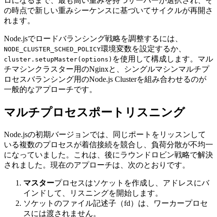
ロになるまで、最も高い重みを持つサーバーが選択され、そ
の時点で新しい重みシーケンスに基づいてサイクルが再開さ
れます。
Node.jsでロードバランシング戦略を調整するには、
環境変数を設定するか、
NODE_CLUSTER_SCHED_POLICY
を使用して構成します。マル
cluster.setupMaster(options)
チマシンクラスター用のNginxと、シングルマシンマルチプ
ロセスバランシング用のNode.js Clusterを組み合わせるのが
一般的なアプローチです。
マルチプロセスポートリスニング
Node.jsの初期バージョンでは、同じポートをリッスンして
いる複数のプロセスが着信接続を競合し、負荷分散が不均一
になっていました。これは、後にラウンドロビン戦略で解決
されました。現在のアプローチは、次のとおりです。
マスター
プロセスはソケットを作成し、アドレスにバ
インドして、リスニングを開始します。
ソケットのファイル記述子（fd）は、ワーカープロセ
スには渡されません。