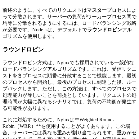
前述のように、すべてのリクエストは
マスター
プロセスによ
って分散されます。サーバーの負荷がワーカープロセス間で
均等に分散されるようにするには、ロードバランシング戦略
が必要です。Node.jsは、デフォルトで
ラウンドロビン
アル
ゴリズムを使用します。
ラウンドロビン
ラウンドロビン方式は、Nginxでも採用されている一般的な
ロードバランシングアルゴリズムです。これは、受信リクエ
ストを各プロセスに順番に分散することで機能します。最初
のプロセスから開始し、最後のプロセスに到達した後、ルー
プバックします。ただし、この方法は、すべてのプロセスで
処理能力が等しいことを前提としています。リクエストの処
理時間が大幅に異なるシナリオでは、負荷の不均衡が発生す
る可能性があります。
これに対処するために、Nginxは**Weighted Round-
Robin（WRR）**を使用することがよくあります。この場
合、サーバーには異なる重みが割り当てられます。重みがゼ