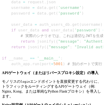
    data 
=
 request
.
    username 
=
 data
.
get
(
'username'
)
    password 
=
 data
.
get
(
'password'
)
    user_data 
=
 auth_users_db
.
get
(
username
)
if
 user_data 
and
 user_data
[
'password'
]
=
# 実際のシナリオでは、これは適切なJWTを生成
return
 jsonify
(
{
"message"
:
"Authenti
return
 jsonify
(
{
"message"
:
"Invalid auth
if
 __name__ 
==
'__main__'
:
    auth_app
.
run
(
port
=
5001
)
# 別のポートで実行
APIゲートウェイ（またはリバースプロキシ設定）の導入
モノリスの
エンドポイントを直接変更する代わりに、
login
トラフィックをルーティングするAPIゲートウェイ（例:
Nginx, Kong、または単純なPython Flaskプロキシ）を導入し
ます。
Nginx設定例（APIゲートウェイのシミュレーション）