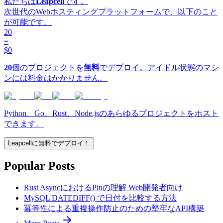
私たちは
Leapcell
です。
次世代のWebホスティングプラットフォームで、以下のこと
が可能です。
20
=
$0
20
個のプロジェクトを
無料
でデプロイ。アイドル状態のマシ
ンには料金はかかりません。
Python、Go、Rust、Node.jsのあらゆるプロジェクトをホスト
できます。
Leapcellに無料でデプロイ！
Popular Posts
Rust AsyncにおけるPinの理解 Web開発者向け
MySQL DATEDIFF() で日付を比較する方法
冪等性による重複操作防止のための堅牢なAPI構築