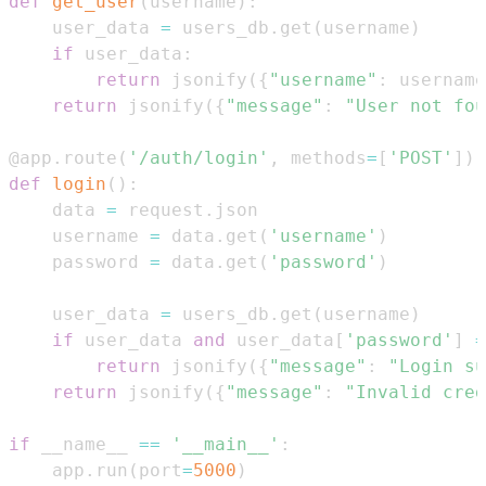
def
get_user
(
username
)
:
    user_data 
=
 users_db
.
get
(
username
)
if
 user_data
:
return
 jsonify
(
{
"username"
:
 username
return
 jsonify
(
{
"message"
:
"User not fou
@app
.
route
(
'/auth/login'
,
 methods
=
[
'POST'
]
)
def
login
(
)
:
    data 
=
 request
.
    username 
=
 data
.
get
(
'username'
)
    password 
=
 data
.
get
(
'password'
)
    user_data 
=
 users_db
.
get
(
username
)
if
 user_data 
and
 user_data
[
'password'
]
=
return
 jsonify
(
{
"message"
:
"Login su
return
 jsonify
(
{
"message"
:
"Invalid cred
if
 __name__ 
==
'__main__'
:
    app
.
run
(
port
=
5000
)