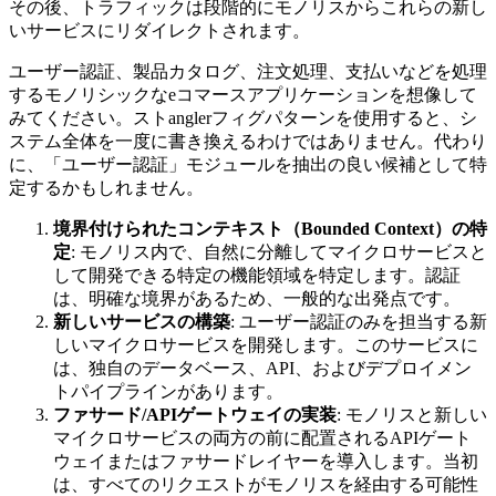
その後、トラフィックは段階的にモノリスからこれらの新し
いサービスにリダイレクトされます。
ユーザー認証、製品カタログ、注文処理、支払いなどを処理
するモノリシックなeコマースアプリケーションを想像して
みてください。ストanglerフィグパターンを使用すると、シ
ステム全体を一度に書き換えるわけではありません。代わり
に、「ユーザー認証」モジュールを抽出の良い候補として特
定するかもしれません。
境界付けられたコンテキスト（Bounded Context）の特
定
: モノリス内で、自然に分離してマイクロサービスと
して開発できる特定の機能領域を特定します。認証
は、明確な境界があるため、一般的な出発点です。
新しいサービスの構築
: ユーザー認証のみを担当する新
しいマイクロサービスを開発します。このサービスに
は、独自のデータベース、API、およびデプロイメン
トパイプラインがあります。
ファサード/APIゲートウェイの実装
: モノリスと新しい
マイクロサービスの両方の前に配置されるAPIゲート
ウェイまたはファサードレイヤーを導入します。当初
は、すべてのリクエストがモノリスを経由する可能性