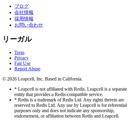
ブログ
会社情報
採用情報
お問い合わせ
リーガル
Term
Privacy
Fair Use
Report Abuse
© 2026
Leapcell, Inc.
Based in California.
* Leapcell is not affiliated with Redis. Leapcell is a separate
entity that provides a Redis-compatible service.
* Redis is a trademark of Redis Ltd. Any rights therein are
reserved to Redis Ltd. Any use by Leapcell is for referential
purposes only and does not indicate any sponsorship,
endorsement, or affiliation between Redis and Leapcell.