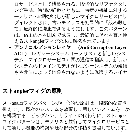
ロサービスとして構築される、段階的なリファクタリ
ング手法。時間の経過とともに、特定の機能に対する
モノリスへの呼び出しが新しいマイクロサービスにリ
ダイレクトされ、古いモノリスを効果的に「絞め殺し
て」最終的に廃止できるようにします。このパターン
は、宿主の木を囲んで成長し、最終的にそれを置き換
えるストanglerフィグの木に触発されています。
アンチコルプションレイヤー（Anti-Corruption Layer -
ACL）
: レガシーシステム（モノリス）と新しいシス
テム（マイクロサービス）間の通信を翻訳し、新しい
システムのドメインモデルがレガシーシステムの複雑
さや矛盾によって汚染されないように保護するレイヤ
ー。
ストanglerフィグの原則
ストanglerフィグパターンの中心的な原則は、段階的な置き
換えです。既存のシステムを放棄して新しいシステムを一か
ら構築する「ビッグバン」リライトの代わりに、ストangler
フィグパターンは、モノリスと並行してマイクロサービスと
して新しい機能の構築や既存部分の移植を提唱しています。