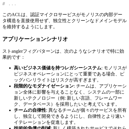
# ...
このACLは、認証マイクロサービスがモノリスの内部デー
タ構造を直接使用せず、独立性とクリーンなドメインモデル
を維持するようにします。
アプリケーションシナリオ
ストanglerフィグパターンは、次のようなシナリオで特に効
果的です：
高いビジネス価値を持つレガシーシステム
: モノリスが
ビジネスオペレーションにとって重要である場合、ビ
ッグバンリライトはリスクが高すぎます。
段階的なモダナイゼーション
: チームは、アプリケーシ
ョン全体に影響を与えることなく、システムの一部に
新しいテクノロジー（例: 新しい言語、フレームワー
ク、データベース）を採用したいと考えています。
チームの自律性
: 異なるチームが個々のサービスを所有
し、独立して開発できるようにし、自律性とより速い
イテレーションを促進します。
技術的負債の削減
: 新しく構築されたサービスでそれら