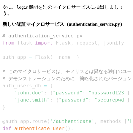
次に、
機能を別のマイクロサービスに抽出しましょ
login
う。
新しい認証マイクロサービス（authentication_service.py）
# authentication_service.py
from
 flask 
import
 Flask
,
 request
,
auth_app 
=
 Flask
(
__name__
)
# このマイクロサービスは、モノリスとは異なる独自のユ
# デモンストレーションのために、簡略化されたバージョン
auth_users_db 
=
{
"john.doe"
:
{
"password"
:
"password123"
}
,
"jane.smith"
:
{
"password"
:
"securepwd"
}
}
@auth_app
.
route
(
'/authenticate'
,
 methods
=
[
'P
def
authenticate_user
(
)
: