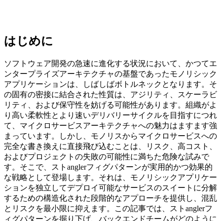
はじめに
ソフトウェア開発の急速に進化する状況において、かつてエ
ンタープライズアーキテクチャの基盤であったモノリシック
アプリケーションは、しばしばボトルネックとなります。そ
の固有の密接に結合された性質は、アジリティ、スケーラビ
リティ、および保守性を妨げる可能性があります。組織がよ
り高い柔軟性とより速いデリバリーサイクルを目指すにつれ
て、マイクロサービスアーキテクチャへの魅力はますます強
まっています。しかし、モノリスからマイクロサービスへの
完全な書き換えに直接飛び込むことは、リスク、高コスト、
およびプロジェクトの失敗の可能性に満ちた危険な試みで
す。そこで、ストanglerフィグパターンが実用的かつ効果的
な戦略として登場します。それは、モノリシックアプリケー
ションを独立してデプロイ可能なサービスのスイートに分解
するための構造化された段階的なアプローチを提供し、混乱
とリスクを最小限に抑えます。この記事では、ストanglerフ
ィグパターンを掘り下げ、バックエンドチームがどのように