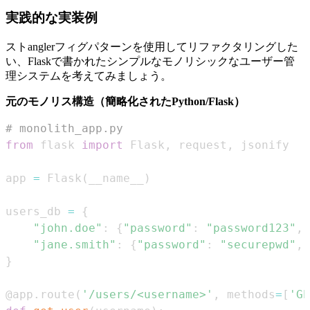
実践的な実装例
ストanglerフィグパターンを使用してリファクタリングした
い、Flaskで書かれたシンプルなモノリシックなユーザー管
理システムを考えてみましょう。
元のモノリス構造（簡略化されたPython/Flask）
# monolith_app.py
from
 flask 
import
 Flask
,
 request
,
app 
=
 Flask
(
__name__
)
users_db 
=
{
"john.doe"
:
{
"password"
:
"password123"
,
"jane.smith"
:
{
"password"
:
"securepwd"
,
}
@app
.
route
(
'/users/<username>'
,
 methods
=
[
'GE