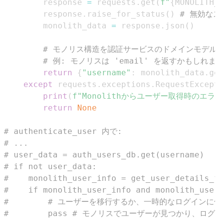
        response 
=
 requests
.
get
(
f"
{
MONOLITH_
        response
.
raise_for_status
(
)
# 無効な
        monolith_data 
=
 response
.
json
(
)
# モノリス構造を認証サービスのドメインモデル
# 例: モノリスは 'email' を返すかもしれ
return
{
"username"
:
 monolith_data
.
ge
except
 requests
.
exceptions
.
RequestExcept
print
(
f"Monolithからユーザー取得時のエラ
return
None
# authenticate_user 内で:
# ...
# user_data = auth_users_db.get(username)
# if not user_data:
#    monolith_user_info = get_user_details_f
#    if monolith_user_info and monolith_user
#        # ユーザーを移行するか、一時的なログインに
#        pass # モノリスでユーザーが見つかり、ロ