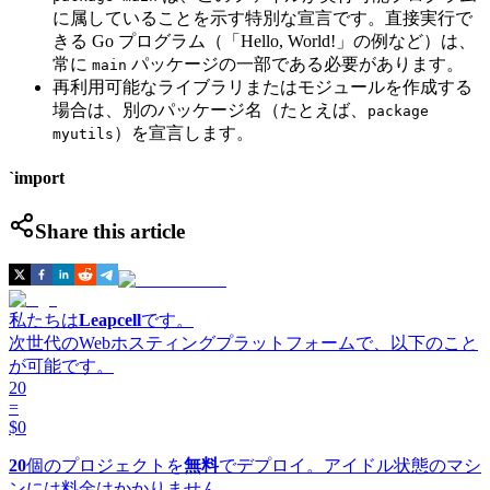
に属していることを示す特別な宣言です。直接実行で
きる Go プログラム（「Hello, World!」の例など）は、
常に
パッケージの一部である必要があります。
main
再利用可能なライブラリまたはモジュールを作成する
場合は、別のパッケージ名（たとえば、
package
）を宣言します。
myutils
`import
Share this article
私たちは
Leapcell
です。
次世代のWebホスティングプラットフォームで、以下のこと
が可能です。
20
=
$0
20
個のプロジェクトを
無料
でデプロイ。アイドル状態のマシ
ンには料金はかかりません。