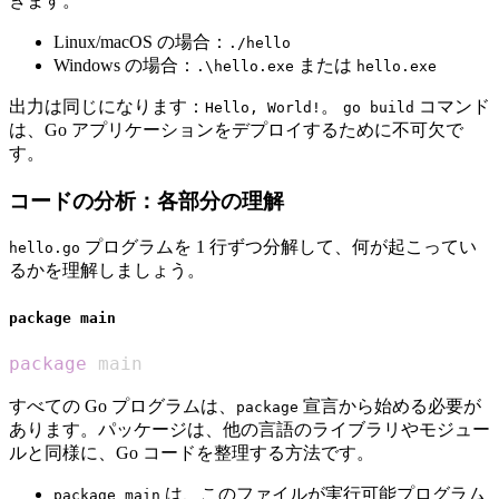
きます。
Linux/macOS の場合：
./hello
Windows の場合：
または
.\hello.exe
hello.exe
出力は同じになります：
。
コマンド
Hello, World!
go build
は、Go アプリケーションをデプロイするために不可欠で
す。
コードの分析：各部分の理解
プログラムを 1 行ずつ分解して、何が起こってい
hello.go
るかを理解しましょう。
package main
package
 main
すべての Go プログラムは、
宣言から始める必要が
package
あります。パッケージは、他の言語のライブラリやモジュー
ルと同様に、Go コードを整理する方法です。
は、このファイルが実行可能プログラム
package main