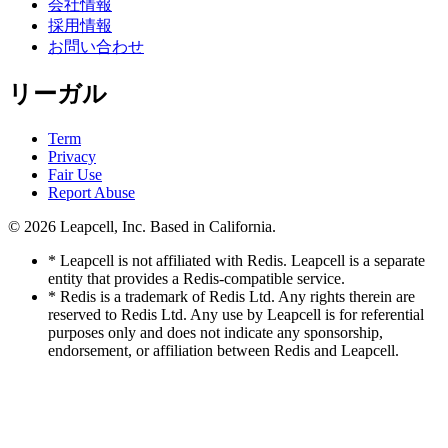
会社情報
採用情報
お問い合わせ
リーガル
Term
Privacy
Fair Use
Report Abuse
© 2026
Leapcell, Inc.
Based in California.
* Leapcell is not affiliated with Redis. Leapcell is a separate
entity that provides a Redis-compatible service.
* Redis is a trademark of Redis Ltd. Any rights therein are
reserved to Redis Ltd. Any use by Leapcell is for referential
purposes only and does not indicate any sponsorship,
endorsement, or affiliation between Redis and Leapcell.