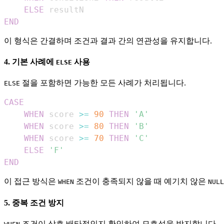
ELSE
END
이 형식은 간결하며 조건과 결과 간의 연관성을 유지합니다.
4. 기본 사례에
사용
ELSE
절을 포함하면 가능한 모든 사례가 처리됩니다.
ELSE
CASE
WHEN
 score 
>=
90
THEN
'A'
WHEN
 score 
>=
80
THEN
'B'
WHEN
 score 
>=
70
THEN
'C'
ELSE
'F'
END
이 접근 방식은
조건이 충족되지 않을 때 예기치 않은
WHEN
NULL
5. 중복 조건 방지
조건이 상호 배타적인지 확인하여 모호성을 방지합니다.