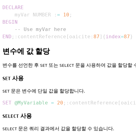
DECLARE
    myVar NUMBER :
=
10
;
BEGIN
-- Use myVar here
END
;
:contentReference
[
oaicite:
87
]
{
index
=
87
}
변수에 값 할당
변수를 선언한 후
또는
문을 사용하여 값을 할당할 
SET
SELECT
사용
SET
문은 변수에 단일 값을 할당합니다.
SET
SET
@MyVariable
=
20
;
:contentReference
[
oaici
사용
SELECT
문은 쿼리 결과에서 값을 할당할 수 있습니다.
SELECT