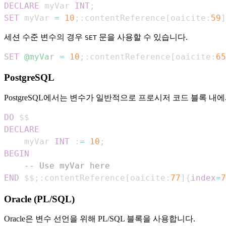
DECLARE
 myVar 
INT
;
SET
 myVar 
=
10
;
:contentReference
[
oaicite:
59
]
세션 수준 변수의 경우
문을 사용할 수 있습니다.
SET
SET
@myVar
=
10
;
:contentReference
[
oaicite:
65
PostgreSQL
PostgreSQL에서는 변수가 일반적으로 프로시저 코드 블록 내
DO
DECLARE
    myVar 
INT
 :
=
10
;
BEGIN
-- Use myVar here
END
 $$
;
:contentReference
[
oaicite:
77
]
{
index
=
7
Oracle (PL/SQL)
Oracle은 변수 선언을 위해 PL/SQL 블록을 사용합니다.