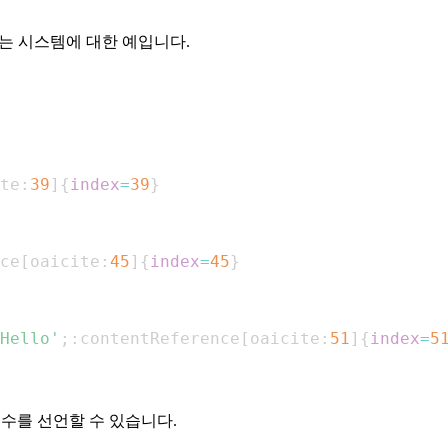
있는 시스템에 대한 예입니다.
te:
39
]
{
index
=
39
}
ce
[
oaicite:
45
]
{
index
=
45
}
Hello'
;
:contentReference
[
oaicite:
51
]
{
index
=
5
수를 선언할 수 있습니다.