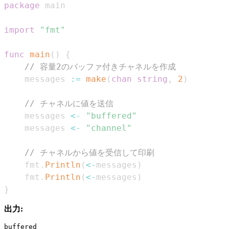
package
import
"fmt"
func
main
(
)
{
// 容量2のバッファ付きチャネルを作成
    messages 
:=
make
(
chan
string
,
2
)
// チャネルに値を送信
    messages 
<-
"buffered"
    messages 
<-
"channel"
// チャネルから値を受信して印刷
    fmt
.
Println
(
<-
messages
)
    fmt
.
Println
(
<-
messages
)
}
出力:
buffered
