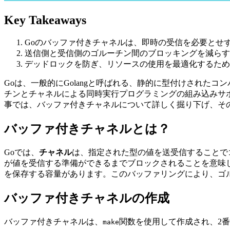
Key Takeaways
Goのバッファ付きチャネルは、即時の受信を必要とせ
送信側と受信側のゴルーチン間のブロッキングを減らす
デッドロックを防ぎ、リソースの使用を最適化するため
Goは、一般的にGolangと呼ばれる、静的に型付けされ
チンとチャネルによる同時実行プログラミングの組み込みサ
事では、バッファ付きチャネルについて詳しく掘り下げ、そ
バッファ付きチャネルとは？
Goでは、
チャネル
は、指定された型の値を送受信することで
が値を受信する準備ができるまでブロックされることを意味
を保存する容量があります。このバッファリングにより、ゴ
バッファ付きチャネルの作成
バッファ付きチャネルは、
関数を使用して作成され、2
make