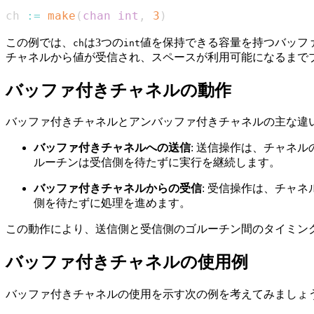
ch 
:=
make
(
chan
int
,
3
)
この例では、
は3つの
値を保持できる容量を持つバッフ
ch
int
チャネルから値が受信され、スペースが利用可能になるまで
バッファ付きチャネルの動作
バッファ付きチャネルとアンバッファ付きチャネルの主な違
バッファ付きチャネルへの送信
: 送信操作は、チャネ
ルーチンは受信側を待たずに実行を継続します。
バッファ付きチャネルからの受信
: 受信操作は、チャ
側を待たずに処理を進めます。
この動作により、送信側と受信側のゴルーチン間のタイミン
バッファ付きチャネルの使用例
バッファ付きチャネルの使用を示す次の例を考えてみましょ