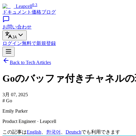
0.3
Leapcell
ドキュメント
価格
ブログ
お問い合わせ
JA
ログイン
無料で
新規登録
Back to Tech Articles
Goのバッファ付きチャネルの
3月 07, 2025
# Go
Emily Parker
Product Engineer · Leapcell
この記事は
English
、
한국어
、
Deutsch
でも利用できます