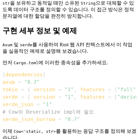
을 보유하고 동적일 때만 소유된
으로 대체할 수 있
str
String
도록 데이터 구조를 정의할 수 있습니다. 이 접근 방식은 정적
문자열에 대한 할당을 완전히 방지합니다.
구현 세부 정보 및 예제
및
를 사용하여 Rust 웹 API 컨텍스트에서 이 작업
Axum
serde
을 실용적인 예제로 설명해 보겠습니다.
먼저
에 이러한 종속성을 추가하세요.
Cargo.toml
[
dependencies
]
axum
=
"0.7"
tokio
=
{
version
=
"1"
,
features
=
[
"full"
]
serde
=
{
version
=
"1"
,
features
=
[
"derive
serde_json
=
"1"
# Cow의 Deserialize impl에 필요
serde_json_borrow
=
"0.7"
이제
를 활용하는 응답 구조를 정의해 보겠
Cow<'static, str>
습니다.