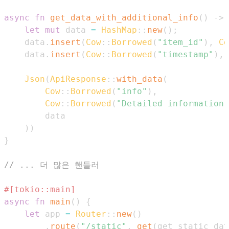
async
fn
get_data_with_additional_info
(
)
->
let
mut
 data 
=
HashMap
::
new
(
)
;
    data
.
insert
(
Cow
::
Borrowed
(
"item_id"
)
,
Co
    data
.
insert
(
Cow
::
Borrowed
(
"timestamp"
)
,
Json
(
ApiResponse
::
with_data
(
Cow
::
Borrowed
(
"info"
)
,
Cow
::
Borrowed
(
"Detailed information"
)
)
}
// ... 더 많은 핸들러
#[tokio::main]
async
fn
main
(
)
{
let
 app 
=
Router
::
new
(
)
.
route
(
"/static"
,
get
(
get_static_dat