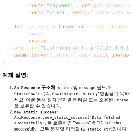
.
route
(
"/dynamic"
,
get
(
get_dynamic_d
.
route
(
"/info"
,
get
(
get_data_with_ad
let
 listener 
=
tokio
::
net
::
TcpListener
::
.
await
.
unwrap
(
)
;
println!
(
"Listening on http://127.0.0.1:
axum
::
serve
(
listener
,
 app
)
.
await
.
unwrap
(
}
예제 설명:
구조체
:
및
필드가
ApiResponse
status
message
(즉,
) 유형임을 주목하
StaticCowStr
Cow<'static, str>
세요. 이를 통해 정적 문자열 리터럴 또는 소유된
String
을 보유할 수 있습니다.
:
new_static_success
ApiResponse::new_static_success("Data fetched
를 호출하면 "success"와 "Data fetched
successfully")
successfully" 모두 문자열 리터럴 (
)입니다.
&'static str