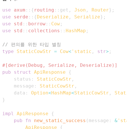
use
axum
::
{
routing
::
get
,
Json
,
Router
}
;
use
serde
::
{
Deserialize
,
Serialize
}
;
use
std
::
borrow
::
Cow
;
use
std
::
collections
::
HashMap
;
// 편의를 위한 타입 별칭
type
StaticCowStr
=
Cow
<
'static
,
str
>
;
#[derive(Debug, Serialize, Deserialize)]
pub
struct
ApiResponse
{
    status
:
StaticCowStr
,
    message
:
StaticCowStr
,
    data
:
Option
<
HashMap
<
StaticCowStr
,
Stati
}
impl
ApiResponse
{
pub
fn
new_static_success
(
message
:
&
'sta
ApiResponse
{