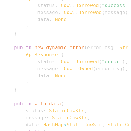
            status
:
Cow
::
Borrowed
(
"success"
)
            message
:
Cow
::
Borrowed
(
message
)
,
            data
:
None
,
}
}
pub
fn
new_dynamic_error
(
error_msg
:
Stri
ApiResponse
{
            status
:
Cow
::
Borrowed
(
"error"
)
,
            message
:
Cow
::
Owned
(
error_msg
)
,
            data
:
None
,
}
}
pub
fn
with_data
(
        status
:
StaticCowStr
,
        message
:
StaticCowStr
,
        data
:
HashMap
<
StaticCowStr
,
StaticCo