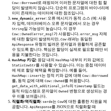
로 래핑되어 이러한 문자열에 대한 힙 할
Cow::Borrowed
당이 발생하지 않습니다. 단순히 프로그램의 바이너리에
이미 존재하는 데이터에 대한 참조입니다.
: 오류 메시지가 동적 소스 (예: 사용
new_dynamic_error
자 입력, 데이터베이스 오류 문자열)에서 오는 경우
일 가능성이 높습니다. 이 경우
String
가 사용됩니다.
자체
Cow::Owned(error_msg)
error_msg
에 대한 할당이 발생하지만,
래퍼
는 동일한
Cow
유형의 빌려온 문자열과 원활하게 공존할
ApiResponse
수 있도록 합니다. 핵심은 할당이 실제로 필요할 때만 비
용을 지불한다는 것입니다.
키/값
: 응답 내의
내부의 키와 값에도
HashMap
HashMap
를 사용할 수 있습니다. 이는 중첩 데이터
StaticCowStr
에 제로 할당 혜택을 확장합니다. 예를 들어,
는 정적 키와 값에 대해
HashMap::insert
Cow::Borrowed
를, 동적 값에 대해
를 허용합니다.
Cow::Owned
의
필드는
get_data_with_additional_info
timestamp
동적 타임스탬프 문자열이
변형으로 생성되는 경
Owned
우 이를 보여줍니다.
직렬화/역직렬화
:
는
에 대한 훌륭한 지원을 제
serde
Cow
공합니다.
를 JSON으로 직렬화할 때
ApiResponse