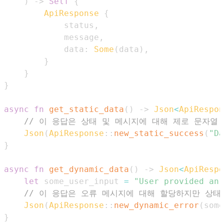
)
->
Self
{
ApiResponse
{
            status
,
            message
,
            data
:
Some
(
data
)
,
}
}
}
async
fn
get_static_data
(
)
->
Json
<
ApiRespon
// 이 응답은 상태 및 메시지에 대해 제로 문자열
Json
(
ApiResponse
::
new_static_success
(
"Da
}
async
fn
get_dynamic_data
(
)
->
Json
<
ApiRespo
let
 some_user_input 
=
"User provided an 
// 이 응답은 오류 메시지에 대해 할당하지만 상
Json
(
ApiResponse
::
new_dynamic_error
(
some
}