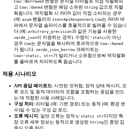
변형은 문자열 리터럴로 직접 직렬화되
Cow::Borrowed
고
변형은 해당 소유된
값으로 직렬
Cow::Owned
String
화됩니다. 역직렬화 시 JSON 값이 직접 소비되는 경우
(예:
핸들러의
),
는 JSON 버
axum
Json<ApiResponse>
Cow
퍼에서 문자열 슬라이스를 효율적으로 빌려올 수 있습니
다 (예:
과 같은 기능을 사용한
arbitrary_precision
이 지원하는 경우). 수명이
이 아닌
serde_json
'static
경우
는 문자열을 복사하여 효과적으로
Cow
Cow::Owned
가 됩니다.
크레이트는
serde_json_borrow
가 빌리거나 소유함으로써 역직렬화
Cow<'static, str>
를 올바르게 처리하도록 돕습니다.
적용 시나리오
API 응답 페이로드
: 시연된 것처럼, 정적 상태 메시지, 오
류 코드 및 동적 데이터의 조합을 포함하는 응답을 만드
는 데 적합한 사용 사례입니다.
구성 처리
: 리터럴 (예: 기본 경로) 또는 동적 (예: 환경 변
수)일 수 있는 구성 값 로드.
오류 메시지
: 일반 오류는 정적
이지만 특
&'static str
정 오류 세부 정보는 동적으로 생성된
인 중앙 집
String
중식 오류 처리.