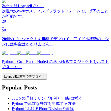
私たちは
Leapcell
です。
次世代のWebホスティングプラットフォームで、以下のこと
が可能です。
20
=
$0
20
個のプロジェクトを
無料
でデプロイ。アイドル状態のマシ
ンには料金はかかりません。
Python、Go、Rust、Node.jsのあらゆるプロジェクトをホスト
できます。
Leapcellに無料でデプロイ！
Popular Posts
JSONの理解：サンプル例と一緒に解説
Python で乱数な整数を生成する方法
PythonにおけるFloor Divisionの理解