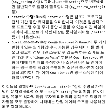
(
사용). 그러나
을
으로 변환하려
&my_string
&str
String
면 일반적으로 할당이 필요합니다 (
my_str.to_string()
등).
수명
: Rust의
수명은 참조가 프로그램
'static
'static
전체 기간 동안 유지됨을 의미합니다. 이것은 일반적으
로 프로그램 수명 주기 동안 사용할 수 있는 이진 파일의
데이터 세그먼트에 직접 내장된 문자열 리터럴 (
"hello"
등)에 사용됩니다.
(Clone-on-Write)
:
는
와
의 두 가지
Cow
Cow
Borrowed
Owned
변형이 있는 열거형입니다. 가능한 경우 데이터를 빌려
오고 필요한 경우에만 소유할 수 있도록 하는 스마트 포
인터입니다. "Clone-on-Write" 부분은
변
Cow::Borrowed
형에 대해 데이터를 수정하거나 소유된 버전을 얻어야
하는 경우 복제 작업이 수행되어 소유된 복사본이 생성
됨을 의미합니다. 이미
인 경우 소유된 데이
Cow::Owned
터를 반환합니다.
이것들을 결합하면
는 "정적 수명을 가진
Cow<'static, str>
빌린 문자열 슬라이스 또는 소유된
"을 의미합니다. 이
String
특정 유형은 컴파일 타임 문자열 리터럴과 동적으로 할당된 문
자열을 모두 원활하게 나타내는 단일 데이터 구조를 사용하면
매우 강력합니다.