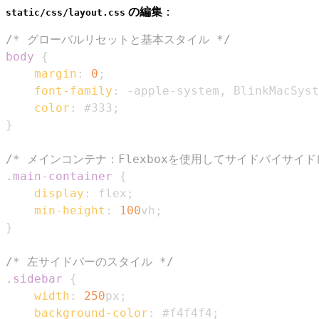
の編集
：
static/css/layout.css
/* グローバルリセットと基本スタイル */
body
{
margin
:
0
;
font-family
:
 -apple-system
,
 BlinkMacSyst
color
:
#333
;
}
/* メインコンテナ：Flexboxを使用してサイドバイサイド
.main-container
{
display
:
 flex
;
min-height
:
100
vh
;
}
/* 左サイドバーのスタイル */
.sidebar
{
width
:
250
px
;
background-color
:
#f4f4f4
;