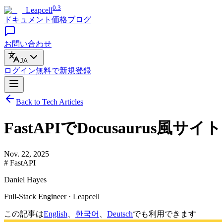
0.3
Leapcell
ドキュメント
価格
ブログ
お問い合わせ
JA
ログイン
無料で
新規登録
Back to Tech Articles
FastAPIでDocusaurus
Nov. 22, 2025
# FastAPI
Daniel Hayes
Full-Stack Engineer · Leapcell
この記事は
English
、
한국어
、
Deutsch
でも利用できます