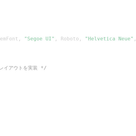
emFont
,
"Segoe UI"
,
 Roboto
,
"Helvetica Neue"
レイアウトを実装 */