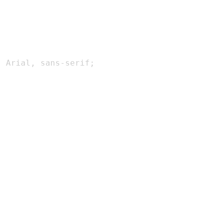
,
 Arial
,
 sans-serif
;