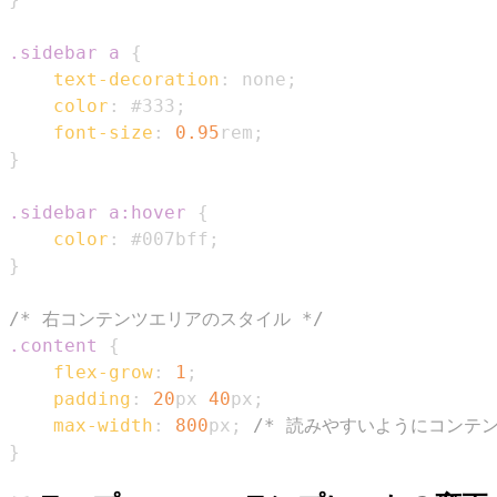
.sidebar
 a
{
text-decoration
:
 none
;
color
:
#333
;
font-size
:
0.95
rem
;
}
.sidebar
 a
:hover
{
color
:
#007bff
;
}
/* 右コンテンツエリアのスタイル */
.content
{
flex-grow
:
1
;
padding
:
20
px
40
px
;
max-width
:
800
px
;
/* 読みやすいようにコンテン
}