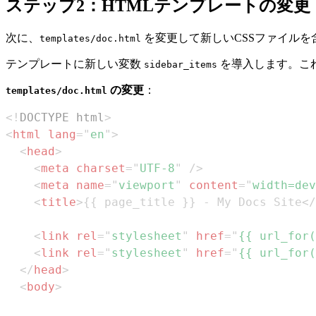
ステップ2：HTMLテンプレートの変更
次に、
を変更して新しいCSSファイルを
templates/doc.html
テンプレートに新しい変数
を導入します。これ
sidebar_items
の変更
：
templates/doc.html
<!
DOCTYPE
html
>
<
html
lang
=
"
en
"
>
<
head
>
<
meta
charset
=
"
UTF-8
"
/>
<
meta
name
=
"
viewport
"
content
=
"
width=dev
<
title
>
{{ page_title }} - My Docs Site
</
<
link
rel
=
"
stylesheet
"
href
=
"
{{ url_for(
<
link
rel
=
"
stylesheet
"
href
=
"
{{ url_for(
</
head
>
<
body
>