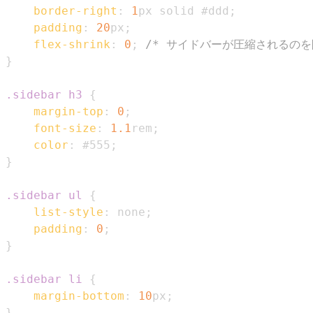
border-right
:
1
px
 solid 
#ddd
;
padding
:
20
px
;
flex-shrink
:
0
;
/* サイドバーが圧縮されるのを
}
.sidebar
 h3
{
margin-top
:
0
;
font-size
:
1.1
rem
;
color
:
#555
;
}
.sidebar
 ul
{
list-style
:
 none
;
padding
:
0
;
}
.sidebar
 li
{
margin-bottom
:
10
px
;
}