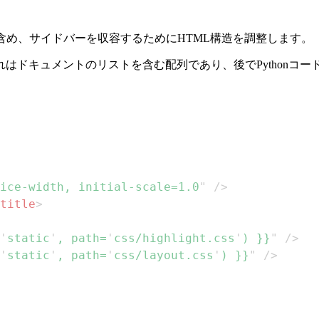
含め、サイドバーを収容するためにHTML構造を調整します。
はドキュメントのリストを含む配列であり、後でPythonコー
ice-width, initial-scale=1.0
"
/>
title
>
'
static
'
, path=
'
css/highlight.css
'
) }}
"
/>
'
static
'
, path=
'
css/layout.css
'
) }}
"
/>