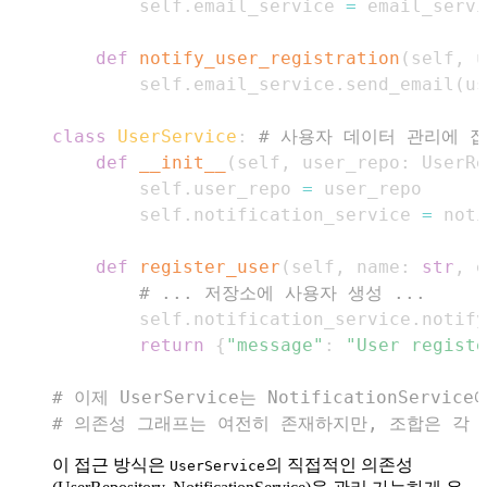
        self
.
email_service 
=
def
notify_user_registration
(
self
,
 u
        self
.
email_service
.
send_email
(
us
class
UserService
:
# 사용자 데이터 관리에 
def
__init__
(
self
,
 user_repo
:
 UserRe
        self
.
user_repo 
=
        self
.
notification_service 
=
def
register_user
(
self
,
 name
:
str
,
 e
# ... 저장소에 사용자 생성 ...
        self
.
notification_service
.
notify
return
{
"message"
:
"User registe
# 이제 UserService는 NotificationServi
# 의존성 그래프는 여전히 존재하지만, 조합은 각
이 접근 방식은
의 직접적인 의존성
UserService