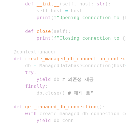
def
__init__
(
self
,
 host
:
str
)
:
        self
.
host 
=
print
(
f"Opening connection to 
{
h
def
close
(
self
)
:
print
(
f"Closing connection to 
{
s
@contextmanager
def
create_managed_db_connection_context
    db 
=
 ManagedDatabaseConnection
(
host
=
try
:
yield
 db 
# 의존성 제공
finally
:
        db
.
close
(
)
# 해제 로직
def
get_managed_db_connection
(
)
:
with
 create_managed_db_connection_co
yield