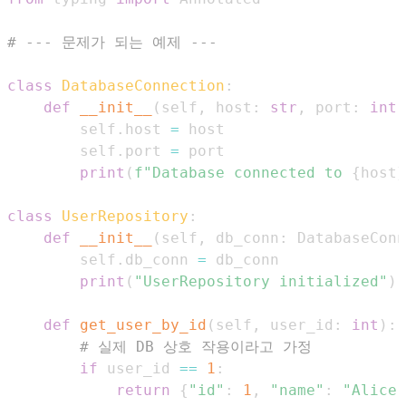
# --- 문제가 되는 예제 ---
class
DatabaseConnection
:
def
__init__
(
self
,
 host
:
str
,
 port
:
int
)
        self
.
host 
=
        self
.
port 
=
print
(
f"Database connected to 
{
host
}
class
UserRepository
:
def
__init__
(
self
,
 db_conn
:
 DatabaseConn
        self
.
db_conn 
=
print
(
"UserRepository initialized"
)
def
get_user_by_id
(
self
,
 user_id
:
int
)
:
# 실제 DB 상호 작용이라고 가정
if
 user_id 
==
1
:
return
{
"id"
:
1
,
"name"
:
"Alice"