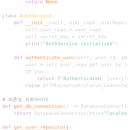
return
None
class
AuthService
:
def
__init__
(
self
,
 user_repo
:
 UserReposi
        self
.
user_repo 
=
        self
.
secret_key 
=
print
(
"AuthService initialized"
)
def
authenticate_user
(
self
,
 user_id
:
int
        user 
=
 self
.
user_repo
.
get_user_by_id
if
 user
:
return
f"Authenticated: 
{
user
[
'n
raise
 HTTPException
(
status_code
=
stat
# 의존성 프로바이더
def
get_db_connection
(
)
-
>
 DatabaseConnectio
return
 DatabaseConnection
(
host
=
"localhos
def
get_user_repository
(