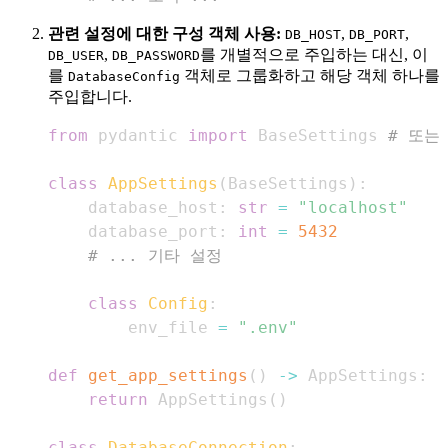
관련 설정에 대한 구성 객체 사용:
,
,
DB_HOST
DB_PORT
,
를 개별적으로 주입하는 대신, 이
DB_USER
DB_PASSWORD
를
객체로 그룹화하고 해당 객체 하나를
DatabaseConfig
주입합니다.
from
 pydantic 
import
 BaseSettings 
# 또는
class
AppSettings
(
BaseSettings
)
:
    database_host
:
str
=
"localhost"
    database_port
:
int
=
5432
# ... 기타 설정
class
Config
:
        env_file 
=
".env"
def
get_app_settings
(
)
-
>
 AppSettings
:
return
 AppSettings
(
)
class
DatabaseConnection
: