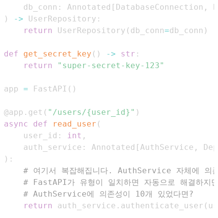
    db_conn
:
 Annotated
[
DatabaseConnection
,
 D
)
-
>
 UserRepository
:
return
 UserRepository
(
db_conn
=
db_conn
)
def
get_secret_key
(
)
-
>
str
:
return
"super-secret-key-123"
app 
=
 FastAPI
(
)
@app
.
get
(
"/users/{user_id}"
)
async
def
read_user
(
    user_id
:
int
,
    auth_service
:
 Annotated
[
AuthService
,
 Dep
)
:
# 여기서 복잡해집니다. AuthService 자체에 
# FastAPI가 유형이 일치하면 자동으로 해결하지
# AuthService에 의존성이 10개 있었다면?
return
 auth_service
.
authenticate_user
(
us