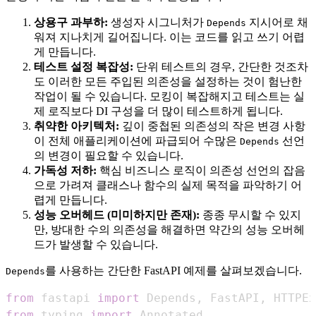
상용구 과부하:
생성자 시그니처가
지시어로 채
Depends
워져 지나치게 길어집니다. 이는 코드를 읽고 쓰기 어렵
게 만듭니다.
테스트 설정 복잡성:
단위 테스트의 경우, 간단한 것조차
도 이러한 모든 주입된 의존성을 설정하는 것이 험난한
작업이 될 수 있습니다. 모킹이 복잡해지고 테스트는 실
제 로직보다 DI 구성을 더 많이 테스트하게 됩니다.
취약한 아키텍처:
깊이 중첩된 의존성의 작은 변경 사항
이 전체 애플리케이션에 파급되어 수많은
선언
Depends
의 변경이 필요할 수 있습니다.
가독성 저하:
핵심 비즈니스 로직이 의존성 선언의 잡음
으로 가려져 클래스나 함수의 실제 목적을 파악하기 어
렵게 만듭니다.
성능 오버헤드 (미미하지만 존재):
종종 무시할 수 있지
만, 방대한 수의 의존성을 해결하면 약간의 성능 오버헤
드가 발생할 수 있습니다.
를 사용하는 간단한 FastAPI 예제를 살펴보겠습니다.
Depends
from
 fastapi 
import
 Depends
,
 FastAPI
,
 HTTPEx
from
 typing 
import