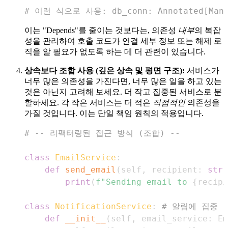
# 이런 식으로 사용: db_conn: Annotated[Manage
이는 "Depends"를 줄이는 것보다는, 의존성
내부
의 복잡
성을 관리하여 호출 코드가 연결 세부 정보 또는 해제 로
직을 알 필요가 없도록 하는 데 더 관련이 있습니다.
상속보다 조합 사용 (깊은 상속 및 평면 구조):
서비스가
너무 많은 의존성을 가진다면, 너무 많은 일을 하고 있는
것은 아닌지 고려해 보세요. 더 작고 집중된 서비스로 분
할하세요. 각 작은 서비스는 더 적은
직접적인
의존성을
가질 것입니다. 이는 단일 책임 원칙의 적용입니다.
# -- 리팩터링된 접근 방식 (조합) --
class
EmailService
:
def
send_email
(
self
,
 recipient
:
str
,
print
(
f"Sending email to 
{
recipi
class
NotificationService
:
# 알림에 집중 (
def
__init__
(
self
,
 email_service
:
 Em