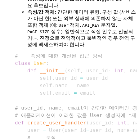
요 후보입니다.
속성/값 객체:
간단한 데이터 유형, 구성 값 (서비스
가 아닌 한) 또는 외부 상태에 의존하지 않는 자체
포함 객체 (예:
객체,
문자열,
User
API_KEY
정수). 일반적으로 직접 인수로 전달되
PAGE_SIZE
거나, 진정으로 전역적이고 불변적인 경우 전역 구
성에 액세스하여야 합니다.
# -- 속성에 대한 개선된 접근 방식 --
class
User
:
def
__init__
(
self
,
 user_id
:
int
,
 nam
        self
.
user_id 
=
        self
.
name 
=
        self
.
email 
=
# user_id, name, email이 간단한 데이터
# 애플리케이션이 이러한 값을 User 생성자에 *제
def
create_user_handler
(
user_id
:
int
,
 na
    user 
=
 User
(
user_id
=
user_id
,
 name
=
na
# ... 로직 ...