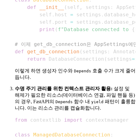
def
__init__
(
self
,
 settings
:
 AppSett
        self
.
host 
=
 settings
.
        self
.
port 
=
 settings
.
print
(
f"Database connected to 
{
s
# 이제 get_db_connection은 AppSettings
def
get_db_connection
(
settings
:
 Annotate
return
 DatabaseConnection
(
settings
=
s
이렇게 하면 생성자 인수와
호출 수가 크게 줄어
Depends
듭니다.
수명 주기 관리를 위한 컨텍스트 관리자 활용:
설정 및
해제가 필요한 리소스(데이터베이스 연결, 파일 핸들 등)
의 경우, FastAPI의
함수 내
패턴이 훌륭합
Depends
yield
니다. 이는 리소스 관리를 캡슐화합니다.
from
 contextlib 
import
class
ManagedDatabaseConnection
: