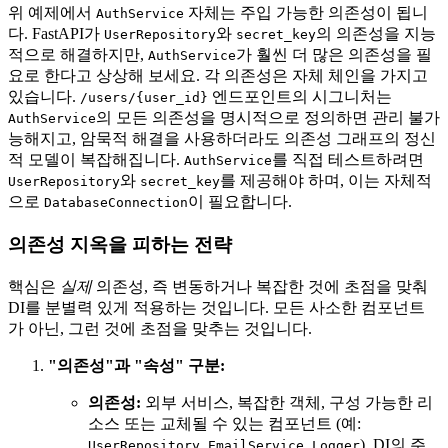
위 예제에서
자체는 주입 가능한 의존성이 됩니
AuthService
다. FastAPI가
와
의 의존성을 지능
UserRepository
secret_key
적으로 해결하지만,
가 훨씬 더 많은 의존성을 필
AuthService
요로 한다고 상상해 보세요. 각 의존성은 자체 체인을 가지고
있습니다.
엔드포인트의 시그니처는
/users/{user_id}
의 모든 의존성을 명시적으로 정의하면 관리 불가
AuthService
능해지고, 암묵적 해결을 사용하더라도 의존성 그래프의 정신
적 모델이 복잡해집니다.
를 직접 테스트하려면
AuthService
와
를 제공해야 하며, 이는 자체적
UserRepository
secret_key
으로
이 필요합니다.
DatabaseConnection
의존성 지옥을 피하는 전략
핵심은
실제
의존성, 즉 변동하거나 복잡한 것에 초점을 맞춰
DI를 분별력 있게 적용하는 것입니다. 모든 사소한 컴포넌트
가 아닌, 그런 것에 초점을 맞추는 것입니다.
"의존성"과 "속성" 구분:
의존성:
외부 서비스, 복잡한 객체, 구성 가능한 리
소스 또는 교체될 수 있는 컴포넌트 (예:
,
,
). DI의 주
UserRepository
EmailService
Logger