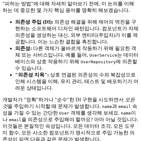
"피하는 방법"에 대해 자세히 알아보기 전에, 이 논의를 이해
하는 데 중요한 몇 가지 핵심 용어를 명확히 해보겠습니다.
의존성 주입 (DI):
의존성 해결을 위해 제어의 역전을 구
현하는 소프트웨어 디자인 패턴입니다. 컴포넌트가 자체
의존성을 생성하는 대신, 외부 엔티티(주입자)가 이를 제
공합니다. 이는 느슨한 결합을 촉진합니다.
의존성:
다른 객체가 올바르게 작동하기 위해 필요한 객
체 또는 서비스입니다. 예를 들어,
는 데이터
UserService
베이스와 상호 작용하기 위해
에 의존할
UserRepository
수 있습니다.
"의존성 지옥":
상호 연결된 의존성의 수와 복잡성으로
인해 시스템을 이해, 유지 관리, 테스트 및 배포하기가 어
려운 상태입니다.
개발자가 "정확"하거나 "순수"한 DI 구현을 시도하면서
모든
것
을 주입하기 시작할 때 문제가 발생합니다.
과
속
name
email
성을 가질 수 있는 간단한
객체를 생각해 보세요.
이
User
name
나
을 의존성으로 주입해야 할까요? 아마 아닐 것입니다.
email
이것들은 본질적인 속성입니다. 모든 데이터 조각, 모든 도우
미 함수, 모든 사소한 컴포넌트가 명시적으로 주입 가능한 의
존성이 되면 다음과 같은 문제가 발생합니다.