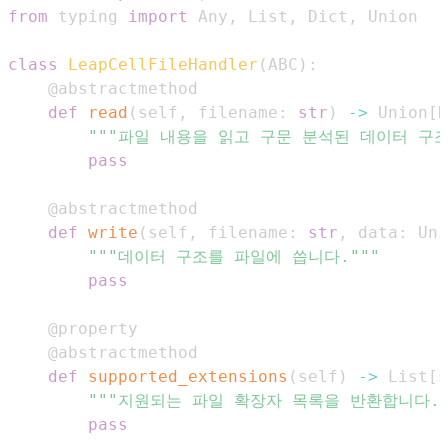
from
 typing 
import
 Any
,
 List
,
 Dict
,
class
LeapCellFileHandler
(
ABC
)
:
@abstractmethod
def
read
(
self
,
 filename
:
str
)
-
>
 Union
[
D
"""파일 내용을 읽고 구문 분석된 데이터 구조
pass
@abstractmethod
def
write
(
self
,
 filename
:
str
,
 data
:
 Uni
"""데이터 구조를 파일에 씁니다."""
pass
@property
@abstractmethod
def
supported_extensions
(
self
)
-
>
 List
[
s
"""지원되는 파일 확장자 목록을 반환합니다."
pass