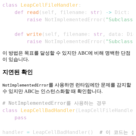
class
LeapCellFileHandler
:
def
read
(
self
,
 filename
:
str
)
-
>
 Dict
:
raise
 NotImplementedError
(
"Subclass 
def
write
(
self
,
 filename
:
str
,
 data
:
 Dic
raise
 NotImplementedError
(
"Subclass 
이 방법은 목표를 달성할 수 있지만 ABC에 비해 명백한 단점
이 있습니다.
지연된 확인
를 사용하면 런타임에만 문제를 감지할
NotImplementedError
수 있지만 ABC는 인스턴스화할 때 확인합니다.
# NotImplementedError를 사용하는 경우
class
LeapCellBadHandler
(
LeapCellFileHandler
pass
handler 
=
 LeapCellBadHandler
(
)
# 이 코드는 