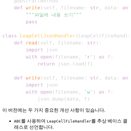
@abstractmethod
def
write
(
self
,
 filename
:
str
,
 data
:
any
"""파일에 내용 쓰기"""
pass
class
LeapCellJsonHandler
(
LeapCellFileHandle
def
read
(
self
,
 filename
:
str
)
:
import
with
open
(
filename
,
'r'
)
as
 f
:
return
 json
.
load
(
f
)
def
write
(
self
,
 filename
:
str
,
 data
:
any
import
with
open
(
filename
,
'w'
)
as
 f
:
            json
.
dump
(
data
,
 f
)
이 버전에는 두 가지 중요한 개선 사항이 있습니다.
를 사용하여
를 추상 베이스 클
ABC
LeapCellFileHandler
래스로 선언합니다.