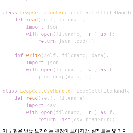
class
LeapCellJsonHandler
(
LeapCellFileHandle
def
read
(
self
,
 filename
)
:
import
with
open
(
filename
,
'r'
)
as
 f
:
return
 json
.
load
(
f
)
def
write
(
self
,
 filename
,
 data
)
:
import
with
open
(
filename
,
'w'
)
as
 f
:
            json
.
dump
(
data
,
 f
)
class
LeapCellCsvHandler
(
LeapCellFileHandler
def
read
(
self
,
 filename
)
:
import
with
open
(
filename
,
'r'
)
as
 f
:
return
list
(
csv
.
reader
(
f
)
)
이 구현은 언뜻 보기에는 괜찮아 보이지만, 실제로는 몇 가지