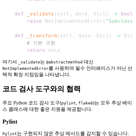
def
_validate
(
self
,
 data
:
 Dict
)
-
>
bool
:
raise
 NotImplementedError
(
"Subclass 
def
_transform
(
self
,
 data
:
 Dict
)
-
>
 Dict
# 기본 구현
return
 data
여기서
는
대신
_validate
@abstractmethod
를 사용하여 필수 인터페이스가 아닌 선
NotImplementedError
택적 확장 지점임을 나타냅니다.
코드 검사 도구와의 협력
주요 Python 코드 검사 도구(
,
)는 모두 추상 베이
pylint
flake8
스 클래스에 대한 좋은 지원을 제공합니다.
Pylint
는 구현되지 않은 추상 메서드를 감지할 수 있습니다.
Pylint