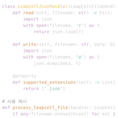
class
LeapCellJsonHandler
(
LeapCellFileHandle
def
read
(
self
,
 filename
:
str
)
-
>
 Dict
:
import
with
open
(
filename
,
'r'
)
as
 f
:
return
 json
.
load
(
f
)
def
write
(
self
,
 filename
:
str
,
 data
:
 Dic
import
with
open
(
filename
,
'w'
)
as
 f
:
            json
.
dump
(
data
,
 f
)
@property
def
supported_extensions
(
self
)
-
>
 List
[
s
return
[
'.json'
]
# 사용 예시
def
process_leapcell_file
(
handler
:
 LeapCellF
if
any
(
filename
.
endswith
(
ext
)
for
 ext 
in