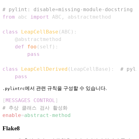
# pylint: disable=missing-module-docstring
from
 abc 
import
 ABC
,
class
LeapCellBase
(
ABC
)
:
@abstractmethod
def
foo
(
self
)
:
pass
class
LeapCellDerived
(
LeapCellBase
)
:
# pyli
pass
에서 관련 규칙을 구성할 수 있습니다.
.pylintrc
[
MESSAGES CONTROL
]
# 추상 클래스 검사 활성화
enable
=
abstract-method
Flake8