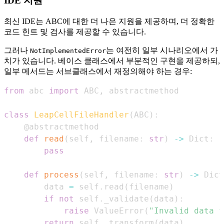
IDE 지원
최신 IDE는 ABC에 대한 더 나은 지원을 제공하며, 더 정확한
코드 힌트 및 검사를 제공할 수 있습니다.
그러나
는 여전히 일부 시나리오에서 가
NotImplementedError
치가 있습니다. 베이스 클래스에서 부분적인 구현을 제공하되,
일부 메서드는 서브클래스에서 재정의해야 하는 경우:
from
 abc 
import
 ABC
,
class
LeapCellFileHandler
(
ABC
)
:
@abstractmethod
def
read
(
self
,
 filename
:
str
)
-
>
 Dict
:
pass
def
process
(
self
,
 filename
:
str
)
-
>
 Dict
        data 
=
 self
.
read
(
filename
)
if
not
 self
.
_validate
(
data
)
:
raise
 ValueError
(
"Invalid data f
return
 self
.
_transform
(
data
)