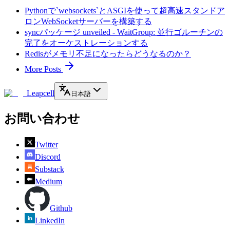
Pythonで`websockets`とASGIを使って超高速スタンドア
ロンWebSocketサーバーを構築する
syncパッケージ unveiled - WaitGroup: 並行ゴルーチンの
完了をオーケストレーションする
Redisがメモリ不足になったらどうなるのか？
More Posts
Leapcell
日本語
お問い合わせ
Twitter
Discord
Substack
Medium
Github
LinkedIn