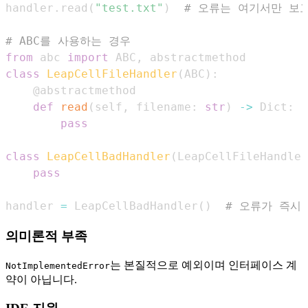
handler
.
read
(
"test.txt"
)
# 오류는 여기서만 보
# ABC를 사용하는 경우
from
 abc 
import
 ABC
,
class
LeapCellFileHandler
(
ABC
)
:
@abstractmethod
def
read
(
self
,
 filename
:
str
)
-
>
 Dict
:
pass
class
LeapCellBadHandler
(
LeapCellFileHandler
pass
handler 
=
 LeapCellBadHandler
(
)
# 오류가 즉시
의미론적 부족
는 본질적으로 예외이며 인터페이스 계
NotImplementedError
약이 아닙니다.