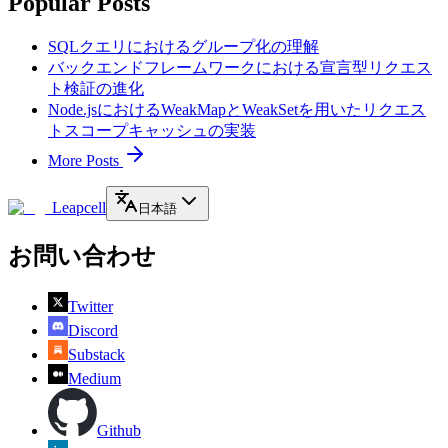
Popular Posts
SQLクエリにおけるグループ化の理解
バックエンドフレームワークにおける宣言型リクエス
ト検証の進化
Node.jsにおけるWeakMapとWeakSetを用いたリクエス
トスコープキャッシュの実装
More Posts
Leapcell
日本語
お問い合わせ
Twitter
Discord
Substack
Medium
Github