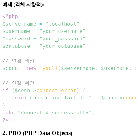
예제 (객체 지향적):
<?php
$servername
=
"localhost"
;
$username
=
"your_username"
;
$password
=
"your_password"
;
$database
=
"your_database"
;
// 연결 생성
$conn
=
new
mysqli
(
$servername
,
$username
,
$
// 연결 확인
if
(
$conn
->
connect_error
)
{
die
(
"Connection failed: "
.
$conn
->
conne
}
echo
"Connected successfully"
;
?>
2. PDO (PHP Data Objects)