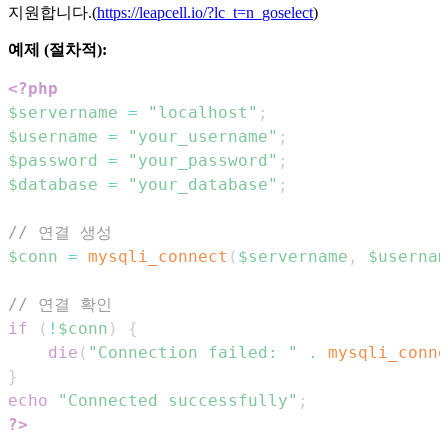
지원합니다.(
https://leapcell.io/?lc_t=n_goselect
)
예제 (절차적):
<?php
$servername
=
"localhost"
;
$username
=
"your_username"
;
$password
=
"your_password"
;
$database
=
"your_database"
;
// 연결 생성
$conn
=
mysqli_connect
(
$servername
,
$usernam
// 연결 확인
if
(
!
$conn
)
{
die
(
"Connection failed: "
.
mysqli_conne
}
echo
"Connected successfully"
;
?>