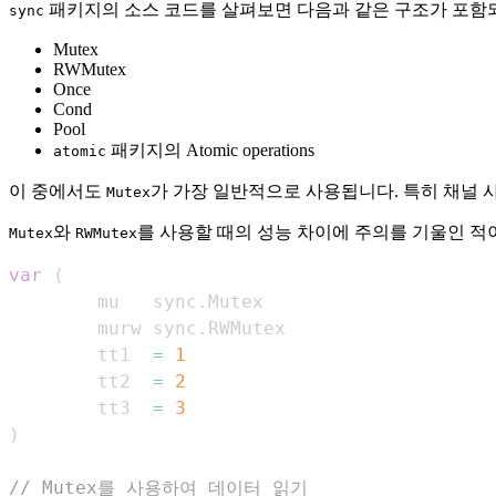
패키지의 소스 코드를 살펴보면 다음과 같은 구조가 포함되
sync
Mutex
RWMutex
Once
Cond
Pool
패키지의 Atomic operations
atomic
이 중에서도
가 가장 일반적으로 사용됩니다. 특히 채널 사
Mutex
와
를 사용할 때의 성능 차이에 주의를 기울인 
Mutex
RWMutex
var
(
        mu   sync
.
        murw sync
.
        tt1  
=
1
        tt2  
=
2
        tt3  
=
3
)
// Mutex를 사용하여 데이터 읽기