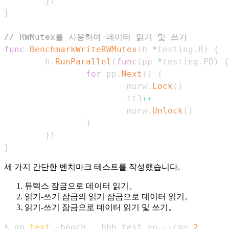
}
)
}
// RWMutex를 사용하여 데이터 읽기 및 쓰기
func
BenchmarkWriteRWMutex
(
b 
*
testing
.
B
)
{
        b
.
RunParallel
(
func
(
pp 
*
testing
.
PB
)
{
for
 pp
.
Next
(
)
{
                        murw
.
Lock
(
)
                        tt3
++
                        murw
.
Unlock
(
)
}
}
)
}
세 가지 간단한 벤치마크 테스트를 작성했습니다.
뮤텍스 잠금으로 데이터 읽기。
읽기-쓰기 잠금의 읽기 잠금으로 데이터 읽기。
읽기-쓰기 잠금으로 데이터 읽기 및 쓰기。
$ go 
test
 -bench 
.
 bbb_test.go --cpu 
2