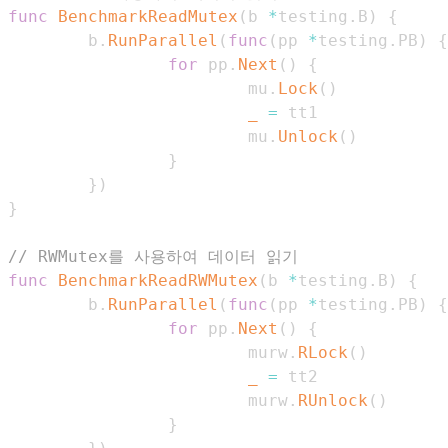
func
BenchmarkReadMutex
(
b 
*
testing
.
B
)
{
        b
.
RunParallel
(
func
(
pp 
*
testing
.
PB
)
{
for
 pp
.
Next
(
)
{
                        mu
.
Lock
(
)
_
=
                        mu
.
Unlock
(
)
}
}
)
}
// RWMutex를 사용하여 데이터 읽기
func
BenchmarkReadRWMutex
(
b 
*
testing
.
B
)
{
        b
.
RunParallel
(
func
(
pp 
*
testing
.
PB
)
{
for
 pp
.
Next
(
)
{
                        murw
.
RLock
(
)
_
=
                        murw
.
RUnlock
(
)
}