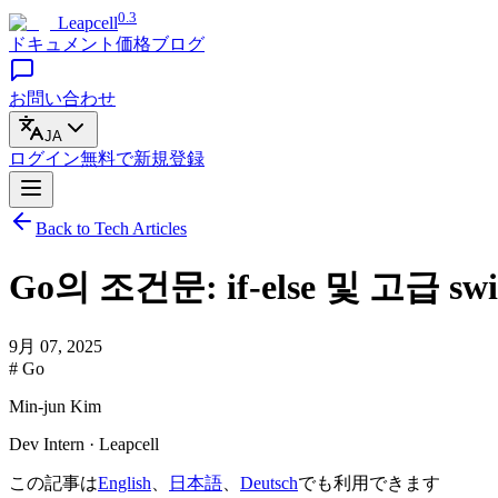
0.3
Leapcell
ドキュメント
価格
ブログ
お問い合わせ
JA
ログイン
無料で
新規登録
Back to Tech Articles
Go의 조건문: if-else 및 고급 
9月 07, 2025
# Go
Min-jun Kim
Dev Intern · Leapcell
この記事は
English
、
日本語
、
Deutsch
でも利用できます