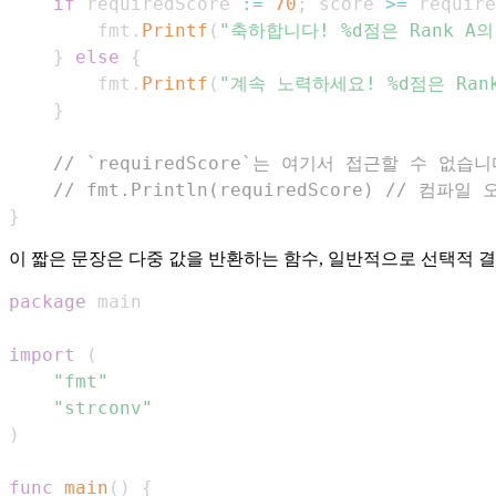
if
 requiredScore 
:=
70
;
 score 
>=
 require
        fmt
.
Printf
(
"축하합니다! %d점은 Rank A
}
else
{
        fmt
.
Printf
(
"계속 노력하세요! %d점은 Ran
}
// `requiredScore`는 여기서 접근할 수 없습니
// fmt.Println(requiredScore) // 컴파일
}
이 짧은 문장은 다중 값을 반환하는 함수, 일반적으로 선택적 
package
import
(
"fmt"
"strconv"
)
func
main
(
)
{