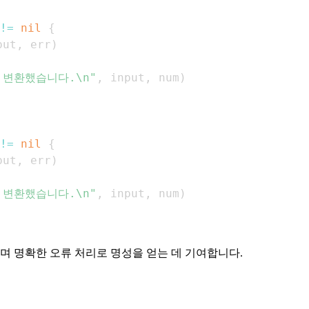
!=
nil
{
put
,
 err
)
 변환했습니다.\n"
,
 input
,
 num
)
!=
nil
{
put
,
 err
)
 변환했습니다.\n"
,
 input
,
 num
)
며 명확한 오류 처리로 명성을 얻는 데 기여합니다.