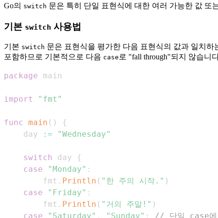
Go의
문은 특히 단일 표현식에 대한 여러 가능한 값 또
switch
기본
사용법
switch
기본
문은 표현식을 평가한 다음 표현식의 값과 일치하
switch
포함하므로 기본적으로 다음
로 "fall through"되지 않습니다
case
package
import
"fmt"
func
main
(
)
{
    day 
:=
"Wednesday"
switch
 day 
{
case
"Monday"
:
        fmt
.
Println
(
"한 주의 시작."
)
case
"Friday"
:
        fmt
.
Println
(
"거의 주말!"
)
case
"Saturday"
,
"Sunday"
:
// 단일 case