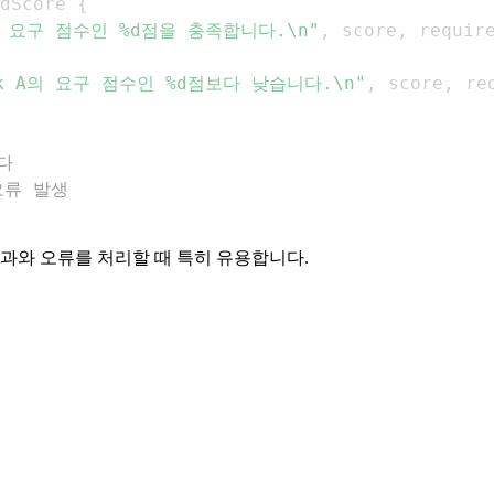
dScore 
{
의 요구 점수인 %d점을 충족합니다.\n"
,
 score
,
 requir
k A의 요구 점수인 %d점보다 낮습니다.\n"
,
 score
,
 re
다
 오류 발생
결과와 오류를 처리할 때 특히 유용합니다.