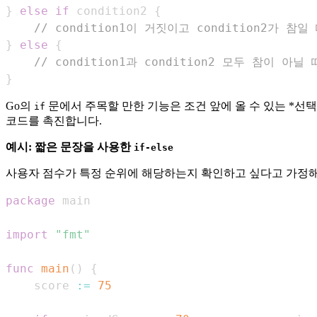
}
else
if
 condition2 
{
// condition1이 거짓이고 condition2가 참일
}
else
{
// condition1과 condition2 모두 참이 아닐
}
Go의
문에서 주목할 만한 기능은 조건 앞에 올 수 있는 *선택적 짧은
if
코드를 촉진합니다.
예시: 짧은 문장을 사용한
if-else
사용자 점수가 특정 순위에 해당하는지 확인하고 싶다고 가정해
package
import
"fmt"
func
main
(
)
{
    score 
:=
75