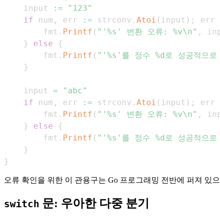
	input 
:=
"123"
if
 num
,
 err 
:=
 strconv
.
Atoi
(
input
)
;
 err 
		fmt
.
Printf
(
"'%s' 변환 오류: %v\n"
,
 in
}
else
{
		fmt
.
Printf
(
"'%s'를 정수 %d로 성공적으로
}
	input 
=
"abc"
if
 num
,
 err 
:=
 strconv
.
Atoi
(
input
)
;
 err 
		fmt
.
Printf
(
"'%s' 변환 오류: %v\n"
,
 in
}
else
{
		fmt
.
Printf
(
"'%s'를 정수 %d로 성공적으로
}
}
오류 확인을 위한 이 관용구는 Go 프로그래밍 전반에 퍼져 있으
문: 우아한 다중 분기
switch