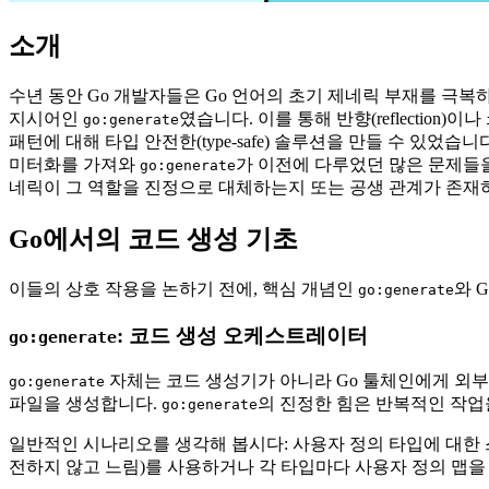
소개
수년 동안 Go 개발자들은 Go 언어의 초기 제네릭 부재를 극
지시어인
였습니다. 이를 통해 반향(reflection)이나
go:generate
패턴에 대해 타입 안전한(type-safe) 솔루션을 만들 수 있었
미터화를 가져와
가 이전에 다루었던 많은 문제들을
go:generate
네릭이 그 역할을 진정으로 대체하는지 또는 공생 관계가 존재
Go에서의 코드 생성 기초
이들의 상호 작용을 논하기 전에, 핵심 개념인
와 
go:generate
: 코드 생성 오케스트레이터
go:generate
자체는 코드 생성기가 아니라 Go 툴체인에게 외부
go:generate
파일을 생성합니다.
의 진정한 힘은 반복적인 작업
go:generate
일반적인 시나리오를 생각해 봅시다: 사용자 정의 타입에 대한 스레드 안전
전하지 않고 느림)를 사용하거나 각 타입마다 사용자 정의 맵을