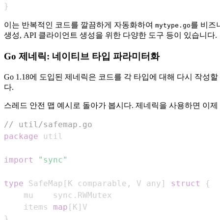
}
이는 반복적인 코드를 깔끔하게 자동화하여
를 비즈
mytype.go
생성, API 클라이언트 생성을 위한 다양한 도구 등이 있습니다.
Go 제네릭: 네이티브 타입 파라미터화
Go 1.18에 도입된 제네릭은 코드를 각 타입에 대해 다시 작
다.
스레드 안전 맵 예시로 돌아가 봅시다. 제네릭을 사용하면 이제
// util/safemap.go
package
import
"sync"
type
 SafeMap
[
K comparable
,
 V any
]
struct
{
	mu    sync
.
	items 
map
[
K
]
}