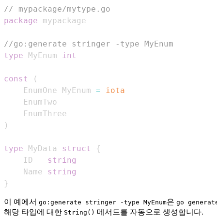
// mypackage/mytype.go
package
//go:generate stringer -type MyEnum
type
 MyEnum 
int
const
(
	EnumOne MyEnum 
=
iota
)
type
 MyData 
struct
{
    ID   
string
    Name 
string
}
이 예에서
은
go:generate stringer -type MyEnum
go generat
해당 타입에 대한
메서드를 자동으로 생성합니다.
String()