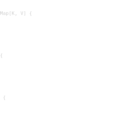
Map
[
K
,
 V
]
{
{
{