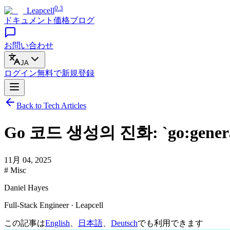
0.3
Leapcell
ドキュメント
価格
ブログ
お問い合わせ
JA
ログイン
無料で
新規登録
Back to Tech Articles
Go 코드 생성의 진화: `go:gen
11月 04, 2025
# Misc
Daniel Hayes
Full-Stack Engineer · Leapcell
この記事は
English
、
日本語
、
Deutsch
でも利用できます