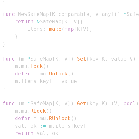
func
 NewSafeMap
[
K comparable
,
 V any
]
(
)
*
Safe
return
&
SafeMap
[
K
,
 V
]
{
		items
:
make
(
map
[
K
]
V
)
,
}
}
func
(
m 
*
SafeMap
[
K
,
 V
]
)
Set
(
key K
,
 value V
)
	m
.
mu
.
Lock
(
)
defer
 m
.
mu
.
Unlock
(
)
	m
.
items
[
key
]
=
}
func
(
m 
*
SafeMap
[
K
,
 V
]
)
Get
(
key K
)
(
V
,
bool
)
	m
.
mu
.
RLock
(
)
defer
 m
.
mu
.
RUnlock
(
)
	val
,
 ok 
:=
 m
.
items
[
key
]
return
 val
,