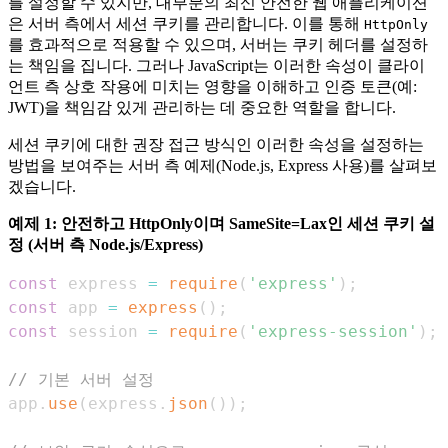
를 설정할 수 있지만, 대부분의 최신 안전한 웹 애플리케이션
은 서버 측에서 세션 쿠키를 관리합니다. 이를 통해
HttpOnly
를 효과적으로 적용할 수 있으며, 서버는 쿠키 헤더를 설정하
는 책임을 집니다. 그러나 JavaScript는 이러한 속성이 클라이
언트 측 상호 작용에 미치는 영향을 이해하고 인증 토큰(예:
JWT)을 책임감 있게 관리하는 데 중요한 역할을 합니다.
세션 쿠키에 대한 권장 접근 방식인 이러한 속성을 설정하는
방법을 보여주는 서버 측 예제(Node.js, Express 사용)를 살펴보
겠습니다.
예제 1: 안전하고 HttpOnly이며 SameSite=Lax인 세션 쿠키 설
정 (서버 측 Node.js/Express)
const
 express 
=
require
(
'express'
)
;
const
 app 
=
express
(
)
;
const
 session 
=
require
(
'express-session'
)
;
// 기본 서버 설정
app
.
use
(
express
.
json
(
)
)
;