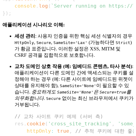
console
.
log
(
`
Server running on https://l
}
)
;
애플리케이션 시나리오 이해:
세션 관리
: 사용자 인증을 위한 핵심 세션 식별자의 경우
,
,
(가능하다면
)
HttpOnly
Secure
SameSite='Lax'
Strict
가 황금 표준입니다. 이러한 설정은 XSS, MITM 및
CSRF 공격을 집합적으로 보호합니다.
교차 도메인 상호 작용 (예: 임베디드 콘텐츠, 타사 분석)
:
애플리케이션이 다른 도메인 간에 액세스되는 쿠키를 설
정해야 하는 경우 (예: 다른 사이트에 임베디드된 위젯이
상태를 유지해야 함),
이 필요할 수 있
SameSite='None'
습니다.
중요하게도
은
를
SameSite='None'
Secure=true
의무화합니다.
없이는 최신 브라우저에서 쿠키가
Secure
거부됩니다.
// 교차 사이트 쿠키 예제 (서버 측)
res
.
cookie
(
'cross_site_tracking'
,
'some_
httpOnly
:
true
,
// 추적 쿠키에 대한 좋