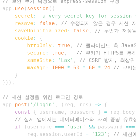
// 보안 쿠키 속성으로 express-session 구성
app
.
use
(
session
(
{
secret
:
'a-very-secret-key-for-session-s
resave
:
false
,
// 수정되지 않은 경우 세션 저
saveUninitialized
:
false
,
// 무언가 저장될
cookie
:
{
httpOnly
:
true
,
// 클라이언트 측 JavaS
secure
:
true
,
// 쿠키가 HTTPS를 통
sameSite
:
'Lax'
,
// CSRF 방지, 최상위
maxAge
:
1000
*
60
*
60
*
24
// 쿠키는
}
}
)
)
;
// 세션 설정을 위한 로그인 경로
app
.
post
(
'/login'
,
(
req
,
 res
)
=>
{
const
{
 username
,
 password 
}
=
 req
.
body
;
// 실제 앱에서는 데이터베이스와 자격 증명 유효성
if
(
username 
===
'user'
&&
 password 
===
        req
.
session
.
userId
=
'123'
;
// 세션