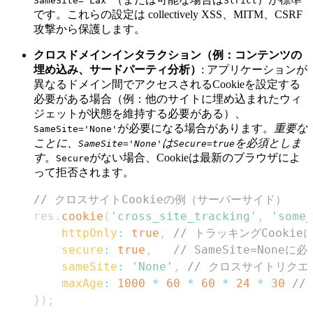
SameSite='Lax'
Strict
です。これらの設定は collectively XSS、MITM、CSRF
攻撃から保護します。
クロスドメインインタラクション（例：コンテンツの
埋め込み、サードパーティ分析）
: アプリケーションが
異なるドメイン間でアクセスされるCookieを設定する
必要がある場合（例：他のサイトに埋め込まれたウィ
ジェットが状態を維持する必要がある）、
が必要になる場合があります。
重要な
SameSite='None'
ことに、
は
を必須としま
SameSite='None'
Secure=true
す
。
がない場合、Cookieは最新のブラウザによ
Secure
って拒否されます。
// クロスサイトCookieの例（サーバーサイド）
res
.
cookie
(
'cross_site_tracking'
,
'some_
httpOnly
:
true
,
// トラッキングCooki
secure
:
true
,
// SameSite=Noneに必
sameSite
:
'None'
,
// クロスサイトリクエ
maxAge
:
1000
*
60
*
60
*
24
*
30
//
}
)
;