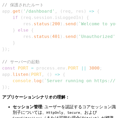
// 保護されたルート
app
.
get
(
'/dashboard'
,
(
req
,
 res
)
=>
{
if
(
req
.
session
.
isLoggedIn
)
{
        res
.
status
(
200
)
.
send
(
`
Welcome to you
}
else
{
        res
.
status
(
401
)
.
send
(
'Unauthorized'
)
}
}
)
;
// サーバーの起動
const
PORT
=
 process
.
env
.
PORT
||
3000
;
app
.
listen
(
PORT
,
(
)
=>
{
console
.
log
(
`
Server running on https://l
}
)
;
アプリケーションシナリオの理解：
セッション管理
: ユーザーを認証するコアセッション識
別子については、
、
、および
HttpOnly
Secure
（または可能な場合は
）が標準