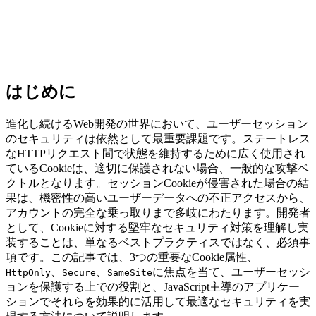
はじめに
進化し続けるWeb開発の世界において、ユーザーセッション
のセキュリティは依然として最重要課題です。ステートレス
なHTTPリクエスト間で状態を維持するために広く使用され
ているCookieは、適切に保護されない場合、一般的な攻撃ベ
クトルとなります。セッションCookieが侵害された場合の結
果は、機密性の高いユーザーデータへの不正アクセスから、
アカウントの完全な乗っ取りまで多岐にわたります。開発者
として、Cookieに対する堅牢なセキュリティ対策を理解し実
装することは、単なるベストプラクティスではなく、必須事
項です。この記事では、3つの重要なCookie属性、
、
、
に焦点を当て、ユーザーセッシ
HttpOnly
Secure
SameSite
ョンを保護する上での役割と、JavaScript主導のアプリケー
ションでそれらを効果的に活用して最適なセキュリティを実