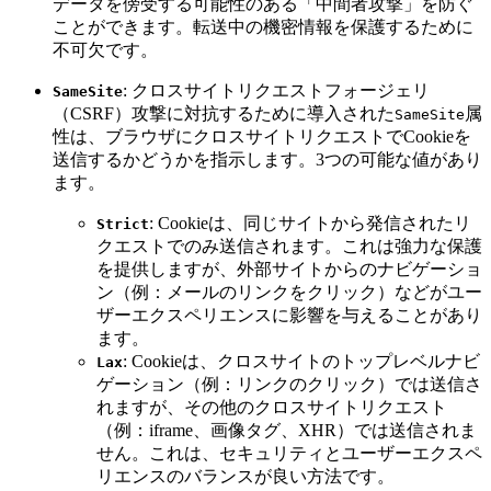
データを傍受する可能性のある「中間者攻撃」を防ぐ
ことができます。転送中の機密情報を保護するために
不可欠です。
: クロスサイトリクエストフォージェリ
SameSite
（CSRF）攻撃に対抗するために導入された
属
SameSite
性は、ブラウザにクロスサイトリクエストでCookieを
送信するかどうかを指示します。3つの可能な値があり
ます。
: Cookieは、同じサイトから発信されたリ
Strict
クエストでのみ送信されます。これは強力な保護
を提供しますが、外部サイトからのナビゲーショ
ン（例：メールのリンクをクリック）などがユー
ザーエクスペリエンスに影響を与えることがあり
ます。
: Cookieは、クロスサイトのトップレベルナビ
Lax
ゲーション（例：リンクのクリック）では送信さ
れますが、その他のクロスサイトリクエスト
（例：iframe、画像タグ、XHR）では送信されま
せん。これは、セキュリティとユーザーエクスペ
リエンスのバランスが良い方法です。