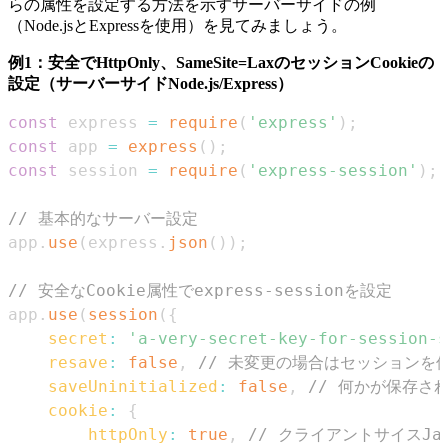
らの属性を設定する方法を示すサーバーサイドの例
（Node.jsとExpressを使用）を見てみましょう。
例1：安全でHttpOnly、SameSite=LaxのセッションCookieの
設定（サーバーサイドNode.js/Express）
const
 express 
=
require
(
'express'
)
;
const
 app 
=
express
(
)
;
const
 session 
=
require
(
'express-session'
)
;
// 基本的なサーバー設定
app
.
use
(
express
.
json
(
)
)
;
// 安全なCookie属性でexpress-sessionを設定
app
.
use
(
session
(
{
secret
:
'a-very-secret-key-for-session-s
resave
:
false
,
// 未変更の場合はセッションを
saveUninitialized
:
false
,
// 何かが保存さ
cookie
:
{
httpOnly
:
true
,
// クライアントサイスJa