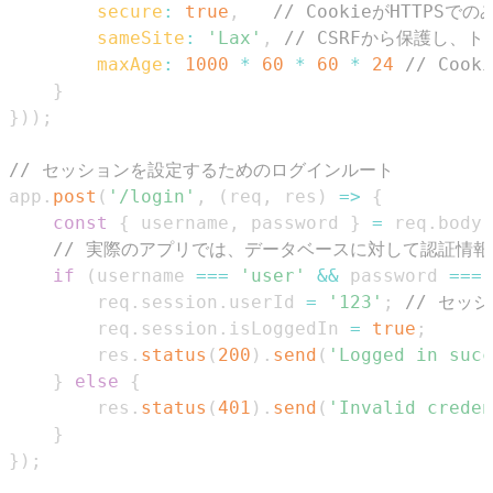
secure
:
true
,
// CookieがHTTPS
sameSite
:
'Lax'
,
// CSRFから保護し、
maxAge
:
1000
*
60
*
60
*
24
// Coo
}
}
)
)
;
// セッションを設定するためのログインルート
app
.
post
(
'/login'
,
(
req
,
 res
)
=>
{
const
{
 username
,
 password 
}
=
 req
.
body
;
// 実際のアプリでは、データベースに対して認証情
if
(
username 
===
'user'
&&
 password 
===
        req
.
session
.
userId
=
'123'
;
// セッ
        req
.
session
.
isLoggedIn
=
true
;
        res
.
status
(
200
)
.
send
(
'Logged in succ
}
else
{
        res
.
status
(
401
)
.
send
(
'Invalid creden
}
}
)
;