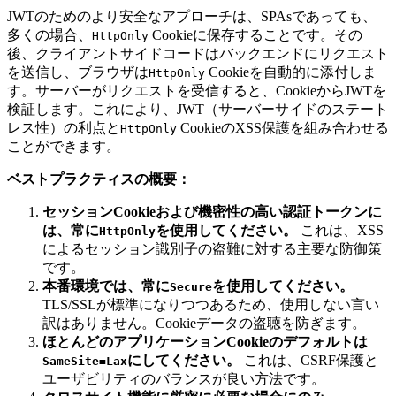
JWTのためのより安全なアプローチは、SPAsであっても、
多くの場合、
Cookieに保存することです。その
HttpOnly
後、クライアントサイドコードはバックエンドにリクエスト
を送信し、ブラウザは
Cookieを自動的に添付しま
HttpOnly
す。サーバーがリクエストを受信すると、CookieからJWTを
検証します。これにより、JWT（サーバーサイドのステート
レス性）の利点と
CookieのXSS保護を組み合わせる
HttpOnly
ことができます。
ベストプラクティスの概要：
セッションCookieおよび機密性の高い認証トークンに
は、常に
を使用してください。
これは、XSS
HttpOnly
によるセッション識別子の盗難に対する主要な防御策
です。
本番環境では、常に
を使用してください。
Secure
TLS/SSLが標準になりつつあるため、使用しない言い
訳はありません。Cookieデータの盗聴を防ぎます。
ほとんどのアプリケーションCookieのデフォルトは
にしてください。
これは、CSRF保護と
SameSite=Lax
ユーザビリティのバランスが良い方法です。