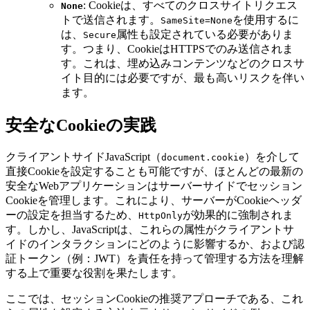
: Cookieは、すべてのクロスサイトリクエス
None
トで送信されます。
を使用するに
SameSite=None
は、
属性も設定されている必要がありま
Secure
す。つまり、CookieはHTTPSでのみ送信されま
す。これは、埋め込みコンテンツなどのクロスサ
イト目的には必要ですが、最も高いリスクを伴い
ます。
安全なCookieの実践
クライアントサイドJavaScript（
）を介して
document.cookie
直接Cookieを設定することも可能ですが、ほとんどの最新の
安全なWebアプリケーションはサーバーサイドでセッション
Cookieを管理します。これにより、サーバーがCookieヘッダ
ーの設定を担当するため、
が効果的に強制されま
HttpOnly
す。しかし、JavaScriptは、これらの属性がクライアントサ
イドのインタラクションにどのように影響するか、および認
証トークン（例：JWT）を責任を持って管理する方法を理解
する上で重要な役割を果たします。
ここでは、セッションCookieの推奨アプローチである、これ