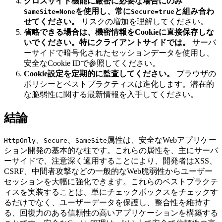
クロスサイト機能に厳密に必要な場合にのみ
を使用し、常に
と組み合わ
SameSite=None
Secure=true
せてください。
リスクの増加を理解してください。
省略できる場合は、機密情報をCookieに直接保存しな
いでください。特にクライアントサイドでは。
サーバ
ーサイドで暗号化されたセッションデータを使用し、
安全なCookie IDで参照してください。
Cookie設定を定期的に監査してください。
ブラウザの
ポリシーとベストプラクティスは進化します。潜在的
な脆弱性に関する最新情報を入手してください。
結論
、
、
属性は、安全なWebアプリケー
HttpOnly
Secure
SameSite
ション開発の基本的な柱です。これらの属性を、主にサーバ
ーサイドで、注意深く適用することにより、開発者はXSS、
CSRF、中間者攻撃などの一般的なWeb脆弱性からユーザー
セッションを大幅に強化できます。これらのベストプラクテ
ィスを実装することは、単にチェックボックスをチェックす
るだけでなく、ユーザーデータを保護し、整合性を維持す
る、回復力のある信頼性の高いアプリケーションを構築する