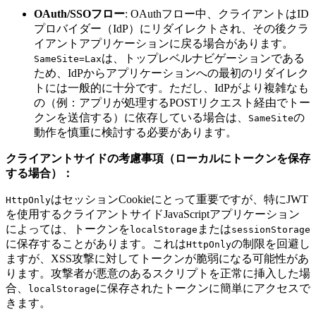
OAuth/SSOフロー
: OAuthフロー中、クライアントはID
プロバイダー（IdP）にリダイレクトされ、その後クラ
イアントアプリケーションに戻る場合があります。
は、トップレベルナビゲーションである
SameSite=Lax
ため、IdPからアプリケーションへの最初のリダイレク
トには一般的に十分です。ただし、IdPがより複雑なも
の（例：アプリが処理するPOSTリクエスト経由でトー
クンを送信する）に依存している場合は、
の
SameSite
動作を慎重に検討する必要があります。
クライアントサイドの考慮事項（ローカルにトークンを保存
する場合）：
はセッションCookieにとって重要ですが、特にJWT
HttpOnly
を使用するクライアントサイドJavaScriptアプリケーション
によっては、トークンを
または
localStorage
sessionStorage
に保存することがあります。これは
の制限を回避し
HttpOnly
ますが、XSS攻撃に対してトークンが脆弱になる可能性があ
ります。攻撃者が悪意のあるスクリプトを正常に挿入した場
合、
に保存されたトークンに簡単にアクセスで
localStorage
きます。