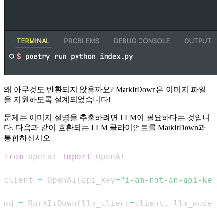
왜 아무것도 반환되지 않을까요? MarkItDown은 이미지 파일
을 지원하도록 설계되었습니다!
문제는 이미지 설명을 추출하려면 LLM이 필요하다는 것입니
다. 다음과 같이 호환되는 LLM 클라이언트를 MarkItDown과
통합하십시오.
from
 openai 
import
client 
=
 OpenAI
(
api_key
=
"i-am-not-an-api-key
md 
=
 MarkItDown
(
llm_client
=
client
,
 llm_model