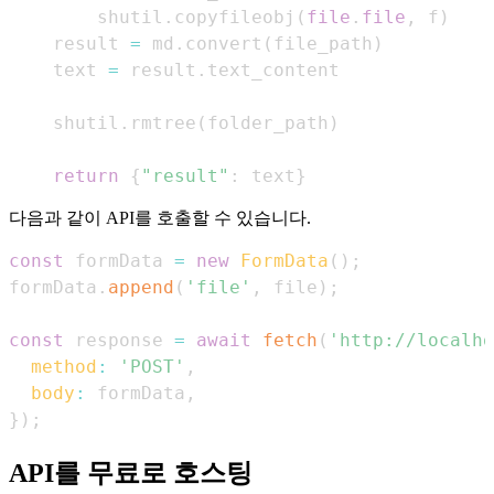
        shutil
.
copyfileobj
(
file
.
file
,
 f
)
    result 
=
 md
.
convert
(
file_path
)
    text 
=
 result
.
    shutil
.
rmtree
(
folder_path
)
return
{
"result"
:
 text
}
다음과 같이 API를 호출할 수 있습니다.
const
 formData 
=
new
FormData
(
)
;
formData
.
append
(
'file'
,
 file
)
;
const
 response 
=
await
fetch
(
'http://localho
method
:
'POST'
,
body
:
 formData
,
}
)
;
API를 무료로 호스팅