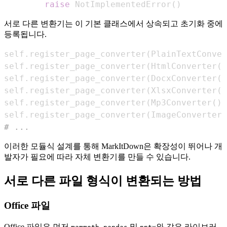
raise
 NotImplementedError
(
)
서로 다른 변환기는 이 기본 클래스에서 상속되고 초기화 중에
등록됩니다.
self
.
register_page_converter
(
PlainTextConver
self
.
register_page_converter
(
HtmlConverter
(
)
self
.
register_page_converter
(
DocxConverter
(
)
self
.
register_page_converter
(
XlsxConverter
(
)
self
.
register_page_converter
(
Mp3Converter
(
)
)
self
.
register_page_converter
(
ImageConverter
(
# ...
이러한 모듈식 설계를 통해 MarkItDown은 확장성이 뛰어나 개
발자가 필요에 따라 자체 변환기를 만들 수 있습니다.
서로 다른 파일 형식이 변환되는 방법
Office 파일
Office 파일은 먼저
,
및
와 같은 라이브러