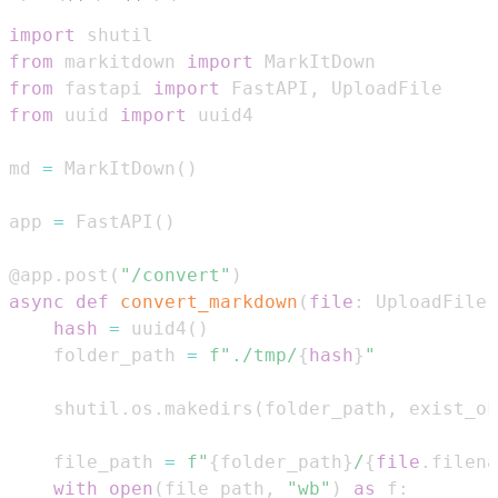
import
from
 markitdown 
import
from
 fastapi 
import
 FastAPI
,
from
 uuid 
import
md 
=
 MarkItDown
(
)
app 
=
 FastAPI
(
)
@app
.
post
(
"/convert"
)
async
def
convert_markdown
(
file
:
 UploadFile
)
hash
=
 uuid4
(
)
    folder_path 
=
f"./tmp/
{
hash
}
"
    shutil
.
os
.
makedirs
(
folder_path
,
 exist_ok
    file_path 
=
f"
{
folder_path
}
/
{
file
.
filena
with
open
(
file_path
,
"wb"
)
as
 f
: