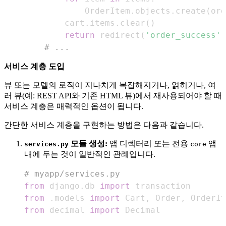
            OrderItem
.
objects
.
create
(
ord
        cart
.
items
.
clear
(
)
return
 redirect
(
'order_success'
)
# ...
서비스 계층 도입
뷰 또는 모델의 로직이 지나치게 복잡해지거나, 얽히거나, 여
러 뷰(예: REST API와 기존 HTML 뷰)에서 재사용되어야 할 때
서비스 계층은 매력적인 옵션이 됩니다.
간단한 서비스 계층을 구현하는 방법은 다음과 같습니다.
모듈 생성:
앱 디렉터리 또는 전용
앱
services.py
core
내에 두는 것이 일반적인 관례입니다.
# myapp/services.py
from
 django
.
db 
import
from
.
models 
import
 Cart
,
 Order
,
 OrderIt
from
 decimal 
import