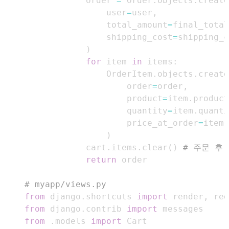
            order 
=
 Order
.
objects
.
create
                user
=
user
,
                total_amount
=
final_total
                shipping_cost
=
)
for
 item 
in
 items
:
                OrderItem
.
objects
.
create
                    order
=
order
,
                    product
=
item
.
product
                    quantity
=
item
.
quanti
                    price_at_order
=
item
.
)
            cart
.
items
.
clear
(
)
# 주문 후
return
# myapp/views.py
from
 django
.
shortcuts 
import
 render
,
from
 django
.
contrib 
import
from
.
models 
import