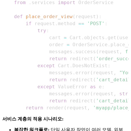
from
.
services 
import
def
place_order_view
(
request
)
:
if
 request
.
method 
==
'POST'
:
try
:
            cart 
=
 Cart
.
objects
.
get
(
user
            order 
=
 OrderService
.
place_o
            messages
.
success
(
request
,
f"
return
 redirect
(
'order_succe
except
 Cart
.
DoesNotExist
:
            messages
.
error
(
request
,
"You
return
 redirect
(
'cart_detail
except
 ValueError 
as
 e
:
            messages
.
error
(
request
,
str
(
return
 redirect
(
'cart_detail
return
 render
(
request
,
'myapp/place_
서비스 계층의 적용 시나리오:
복잡한 워크플로:
단일 사용자 작업이 여러 모델, 외부