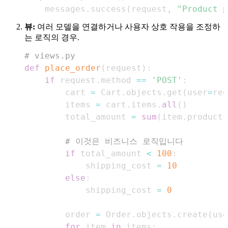
    messages
.
success
(
request
,
"Product p
뷰:
여러 모델을 연결하거나 사용자 상호 작용을 조정하
는 로직의 경우.
# views.py
def
place_order
(
request
)
:
if
 request
.
method 
==
'POST'
:
        cart 
=
 Cart
.
objects
.
get
(
user
=
req
        items 
=
 cart
.
items
.
all
(
)
        total_amount 
=
sum
(
item
.
product
.
# 이것은 비즈니스 로직입니다
if
 total_amount 
<
100
:
            shipping_cost 
=
10
else
:
            shipping_cost 
=
0
        order 
=
 Order
.
objects
.
create
(
use
for
 item 
in
 items
: