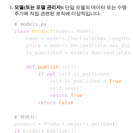
모델(또는 모델 관리자):
단일 모델의 데이터 또는 수명
주기에 직접 관련된 로직에 이상적입니다.
# models.py
class
Product
(
models
.
Model
)
:
    name 
=
 models
.
CharField
(
max_length
=
2
    price 
=
 models
.
DecimalField
(
max_digi
    is_published 
=
 models
.
BooleanField
(
d
def
publish
(
self
)
:
if
not
 self
.
is_published
:
            self
.
is_published 
=
True
            self
.
save
(
)
return
True
return
False
# 뷰에서:
product 
=
 Product
.
objects
.
get
(
pk
=
1
)
if
 product
.
publish
(
)
: