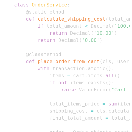
class
OrderService
:
@staticmethod
def
calculate_shipping_cost
(
total_am
if
 total_amount 
<
 Decimal
(
'100.0
return
 Decimal
(
'10.00'
)
return
 Decimal
(
'0.00'
)
@classmethod
def
place_order_from_cart
(
cls
,
 user
,
with
 transaction
.
atomic
(
)
:
            items 
=
 cart
.
items
.
all
(
)
if
not
 items
.
exists
(
)
:
raise
 ValueError
(
"Cart i
            total_items_price 
=
sum
(
item
            shipping_cost 
=
 cls
.
calculat
            final_total_amount 
=
 total_i