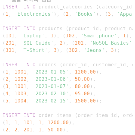
INSERT
INTO
 product_categories 
(
category_id
,
(
1
,
'Electronics'
)
,
(
2
,
'Books'
)
,
(
3
,
'Appar
INSERT
INTO
 products 
(
product_id
,
 product_na
(
101
,
'Laptop'
,
1
)
,
(
102
,
'Smartphone'
,
1
)
,
(
201
,
'SQL Guide'
,
2
)
,
(
202
,
'NoSQL Basics'
,
(
301
,
'T-Shirt'
,
3
)
,
(
302
,
'Jeans'
,
3
)
;
INSERT
INTO
 orders 
(
order_id
,
 customer_id
,
 o
(
1
,
1001
,
'2023-01-05'
,
1200.00
)
,
(
2
,
1002
,
'2023-01-06'
,
50.00
)
,
(
3
,
1001
,
'2023-01-07'
,
80.00
)
,
(
4
,
1003
,
'2023-02-10'
,
95.00
)
,
(
5
,
1004
,
'2023-02-15'
,
1500.00
)
;
INSERT
INTO
 order_items 
(
order_item_id
,
 orde
(
1
,
1
,
101
,
1
,
1200.00
)
,
(
2
,
2
,
201
,
1
,
50.00
)
,