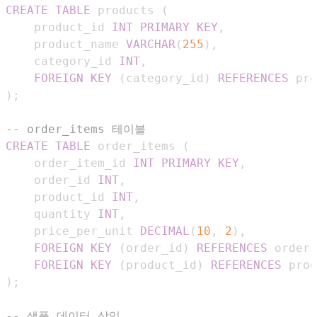
CREATE
TABLE
 products 
(
    product_id 
INT
PRIMARY
KEY
,
    product_name 
VARCHAR
(
255
)
,
    category_id 
INT
,
FOREIGN
KEY
(
category_id
)
REFERENCES
 pro
)
;
-- order_items 테이블
CREATE
TABLE
 order_items 
(
    order_item_id 
INT
PRIMARY
KEY
,
    order_id 
INT
,
    product_id 
INT
,
    quantity 
INT
,
    price_per_unit 
DECIMAL
(
10
,
2
)
,
FOREIGN
KEY
(
order_id
)
REFERENCES
 orders
FOREIGN
KEY
(
product_id
)
REFERENCES
 prod
)
;
-- 샘플 데이터 삽입