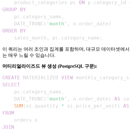
    product_categories pc 
ON
 p
.
category_id 
=
GROUP
BY
    pc
.
category_name
,
    DATE_TRUNC
(
'month'
,
 o
.
order_date
)
ORDER
BY
    sales_month
,
 pc
.
category_name
;
이 쿼리는 여러 조인과 집계를 포함하며, 대규모 데이터셋에서
는 매우 느릴 수 있습니다.
머티리얼라이즈드 뷰 생성 (PostgreSQL 구문):
CREATE
 MATERIALIZED 
VIEW
 monthly_category_sa
SELECT
    pc
.
category_name
,
    DATE_TRUNC
(
'month'
,
 o
.
order_date
)
AS
 sal
SUM
(
oi
.
quantity 
*
 oi
.
price_per_unit
)
AS
FROM
JOIN