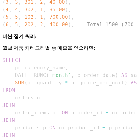
(
3
,
3
,
301
,
2
,
40.00
)
,
(
4
,
4
,
302
,
1
,
95.00
)
,
(
5
,
5
,
102
,
1
,
700.00
)
,
(
6
,
5
,
202
,
2
,
400.00
)
;
-- Total 1500 (700 +
비싼 집계 쿼리:
월별 제품 카테고리별 총 매출을 얻으려면:
SELECT
    pc
.
category_name
,
    DATE_TRUNC
(
'month'
,
 o
.
order_date
)
AS
 sal
SUM
(
oi
.
quantity 
*
 oi
.
price_per_unit
)
AS
FROM
JOIN
    order_items oi 
ON
 o
.
order_id 
=
 oi
.
JOIN
    products p 
ON
 oi
.
product_id 
=
 p
.
JOIN