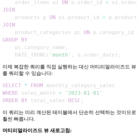
    order_items oi 
ON
 o
.
order_id 
=
 oi
.
JOIN
    products p 
ON
 oi
.
product_id 
=
 p
.
JOIN
    product_categories pc 
ON
 p
.
category_id 
=
GROUP
BY
    pc
.
category_name
,
    DATE_TRUNC
(
'month'
,
 o
.
order_date
)
;
이제 복잡한 쿼리를 직접 실행하는 대신 머티리얼라이즈드 뷰
를 쿼리할 수 있습니다:
SELECT
*
FROM
WHERE
 sales_month 
=
'2023-01-01'
ORDER
BY
 total_sales 
DESC
;
이 쿼리는 미리 계산된 테이블에서 단순히 선택하는 것이므로
훨씬 빠릅니다.
머티리얼라이즈드 뷰 새로고침: