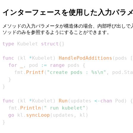
インターフェースを使用した入力パラ
メソッドの入力パラメータが構造体の場合、内部呼び出しで
ソッドのみを参照するようにすることができます。
type
 Kubelet 
struct
{
}
func
(
kl 
*
Kubelet
)
HandlePodAdditions
(
pods 
[
for
_
,
 pod 
:=
range
 pods 
{
    fmt
.
Printf
(
"create pods : %s\n"
,
 pod
.
Sta
}
}
func
(
kl 
*
Kubelet
)
Run
(
updates 
<-
chan
 Pod
)
{
  fmt
.
Println
(
" run kubelet"
)
go
 kl
.
syncLoop
(
updates
,
 kl
)
}