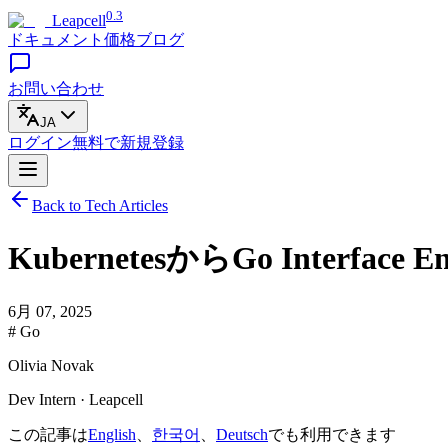
0.3
Leapcell
ドキュメント
価格
ブログ
お問い合わせ
JA
ログイン
無料で
新規登録
Back to Tech Articles
KubernetesからGo Interface 
6月 07, 2025
# Go
Olivia Novak
Dev Intern · Leapcell
この記事は
English
、
한국어
、
Deutsch
でも利用できます