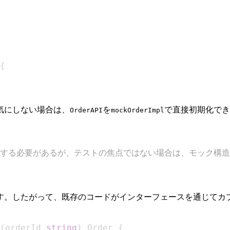
{
気にしない場合は、
を
で直接初期化でき
OrderAPI
mockOrderImpl
取得する必要があるが、テストの焦点ではない場合は、モック構
す。したがって、既存のコードがインターフェースを通じてカ
(
orderId 
string
)
 Order 
{