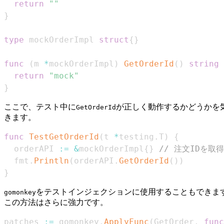
return
""
}
type
 mockOrderImpl 
struct
{
}
func
(
m 
*
mockOrderImpl
)
GetOrderId
(
)
string
return
"mock"
}
ここで、テスト中に
が正しく動作するかどうかを
GetOrderId
きます。
func
TestGetOrderId
(
t 
*
testing
.
T
)
{
  orderAPI 
:=
&
mockOrderImpl
{
}
// 注文IDを
  fmt
.
Println
(
orderAPI
.
GetOrderId
(
)
)
}
をテストインジェクションに使用することもできま
gomonkey
この方法はさらに強力です。
patches 
:=
 gomonkey
.
ApplyFunc
(
GetOrder
,
func