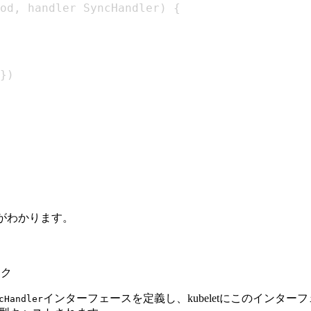
od
,
 handler SyncHandler
)
{
}
)
とがわかります。
ック
インターフェースを定義し、kubeletにこのインターフェ
cHandler