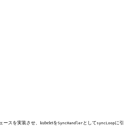
ースを実装させ、kubeletを
として
に引
SyncHandler
syncLoop