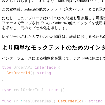
数として渡します。これにより、kubeletは
として
SyncHandler
この変換後、kubeletの他のメソッドは入力パラメータに表
ただし、このアプローチはいくつかの問題も引き起こす可能
フェースでラップされていないkubeletの他のメソッドを使
を増やし、元のカプセル化を壊します。
レイヤー化されたカプセル化と隠蔽は、設計における私たち
より簡単なモックテストのためのイン
インターフェースによる抽象化を通じて、テスト中に気にし
type
 OrderAPI 
interface
{
GetOrderId
(
)
string
}
type
 realOrderImpl 
struct
{
}
func
(
r 
*
realOrderImpl
)
GetOrderId
(
)
string