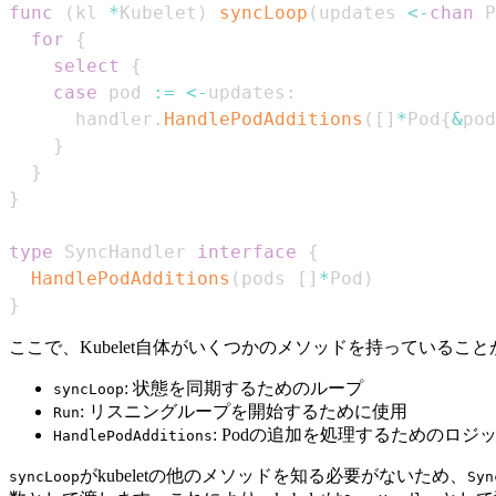
func
(
kl 
*
Kubelet
)
syncLoop
(
updates 
<-
chan
 P
for
{
select
{
case
 pod 
:=
<-
updates
:
      handler
.
HandlePodAdditions
(
[
]
*
Pod
{
&
pod
}
}
}
type
 SyncHandler 
interface
{
HandlePodAdditions
(
pods 
[
]
*
Pod
)
}
ここで、Kubelet自体がいくつかのメソッドを持っているこ
: 状態を同期するためのループ
syncLoop
: リスニングループを開始するために使用
Run
: Podの追加を処理するためのロジ
HandlePodAdditions
がkubeletの他のメソッドを知る必要がないため、
syncLoop
Syn