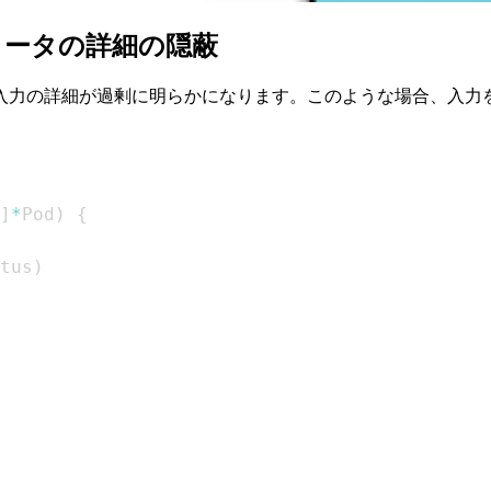
メータの詳細の隠蔽
入力の詳細が過剰に明らかになります。このような場合、入力
]
*
Pod
)
{
tus
)