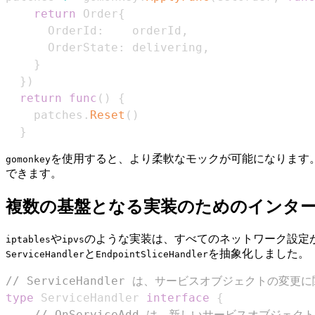
return
 Order
{
      OrderId
:
    orderId
,
      OrderState
:
 delivering
,
}
}
)
return
func
(
)
{
    patches
.
Reset
(
)
}
を使用すると、より柔軟なモックが可能になります
gomonkey
できます。
複数の基盤となる実装のためのインタ
や
のような実装は、すべてのネットワーク設定がS
iptables
ipvs
と
を抽象化しました。
ServiceHandler
EndpointSliceHandler
// ServiceHandler は、サービスオブジェクト
type
 ServiceHandler 
interface
{
// OnServiceAdd は、新しいサービスオブジ