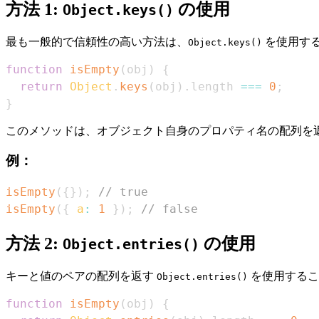
方法 1:
の使用
Object.keys()
最も一般的で信頼性の高い方法は、
を使用す
Object.keys()
function
isEmpty
(
obj
)
{
return
Object
.
keys
(
obj
)
.
length
===
0
;
}
このメソッドは、オブジェクト自身のプロパティ名の配列を
例：
isEmpty
(
{
}
)
;
// true
isEmpty
(
{
a
:
1
}
)
;
// false
方法 2:
の使用
Object.entries()
キーと値のペアの配列を返す
を使用するこ
Object.entries()
function
isEmpty
(
obj
)
{