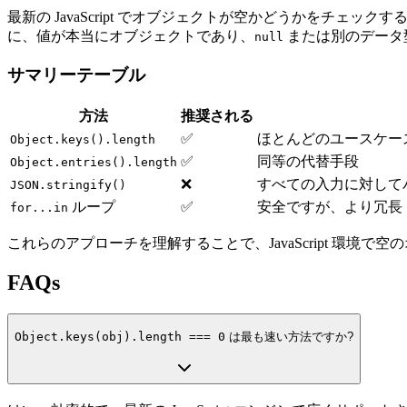
最新の JavaScript でオブジェクトが空かどうかをチェッ
に、値が本当にオブジェクトであり、
または別のデータ
null
サマリーテーブル
方法
推奨される
✅
ほとんどのユースケー
Object.keys().length
✅
同等の代替手段
Object.entries().length
❌
すべての入力に対して
JSON.stringify()
ループ
✅
安全ですが、より冗長
for...in
これらのアプローチを理解することで、JavaScript 環
FAQs
Object.keys(obj).length === 0
は最も速い方法ですか?