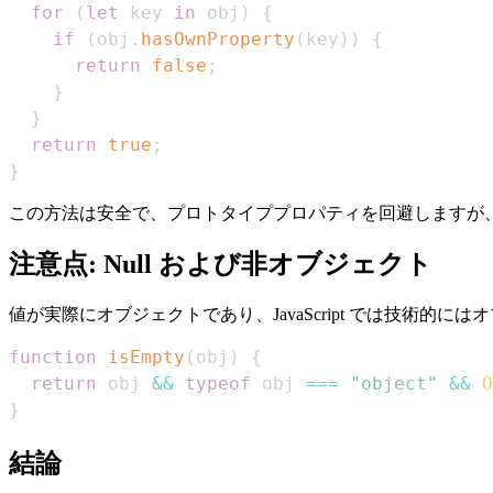
for
(
let
 key 
in
 obj
)
{
if
(
obj
.
hasOwnProperty
(
key
)
)
{
return
false
;
}
}
return
true
;
}
この方法は安全で、プロトタイププロパティを回避しますが
注意点: Null および非オブジェクト
値が実際にオブジェクトであり、JavaScript では技術的に
function
isEmpty
(
obj
)
{
return
 obj 
&&
typeof
 obj 
===
"object"
&&
O
}
結論