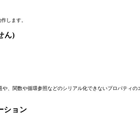
動作します。
せん)
題や、関数や循環参照などのシリアル化できないプロパティの
ーション