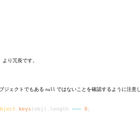
、より冗長です。
はオブジェクトでもある
ではないことを確認するように注意
null
bject
.
keys
(
obj
)
.
length
===
0
;