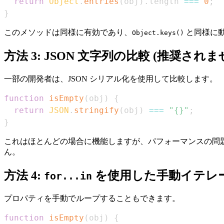
return
Object
.
entries
(
obj
)
.
length
===
0
;
}
このメソッドは同様に有効であり、
と同様に
Object.keys()
方法 3: JSON 文字列の比較 (推奨されま
一部の開発者は、JSON シリアル化を使用して比較します。
function
isEmpty
(
obj
)
{
return
JSON
.
stringify
(
obj
)
===
"{}"
;
}
これはほとんどの場合に機能しますが、パフォーマンスの問
ん。
方法 4:
を使用した手動イテレ
for...in
プロパティを手動でループすることもできます。
function
isEmpty
(
obj
)
{