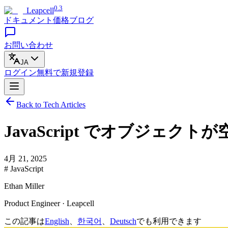
0.3
Leapcell
ドキュメント
価格
ブログ
お問い合わせ
JA
ログイン
無料で
新規登録
Back to Tech Articles
JavaScript でオブジェ
4月 21, 2025
# JavaScript
Ethan Miller
Product Engineer · Leapcell
この記事は
English
、
한국어
、
Deutsch
でも利用できます