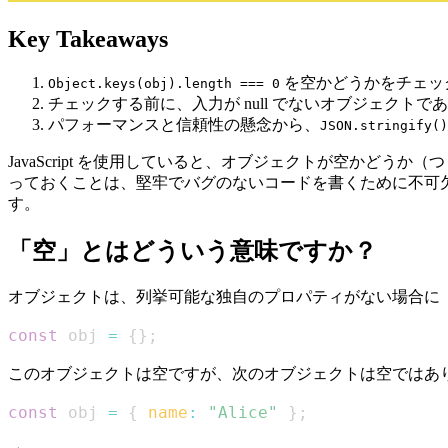
Key Takeaways
を空かどうかをチェッ
Object.keys(obj).length === 0
チェックする前に、入力が null でないオブジェクト
パフォーマンスと信頼性の懸念から、
JSON.stringify()
JavaScript を使用していると、オブジェクトが空か
っておくことは、堅牢でバグのないコードを書くために不可
す。
「空」とはどういう意味ですか？
オブジェクトは、列挙可能な独自のプロパティがない場合に
const
 obj 
=
{
}
;
このオブジェクトは空ですが、次のオブジェクトは空ではあ
const
 obj 
=
{
name
:
"Alice"
}
;