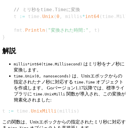
// ミリ秒をtime.Timeに変換
    t 
:=
 time
.
Unix
(
0
,
 millis
*
int64
(
time
.
Mill
    fmt
.
Println
(
"変換された時間:"
,
 t
)
}
解説
はミリ秒をナノ秒に
millis*int64(time.Millisecond)
変換します。
は、Unixエポックからの
time.Unix(0, nanoseconds)
指定されたナノ秒に対応する
オブジェクト
time.Time
を作成します。 Goバージョン1.17以降では、標準ライ
ブラリに
関数が導入され、この変換が
time.UnixMilli
簡素化されました:
t 
:=
 time
.
UnixMilli
(
millis
)
この関数は、Unixエポックからの指定されたミリ秒に対応す
る
オブジェクトを直接返します。