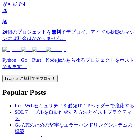
が可能です。
20
=
$0
20
個のプロジェクトを
無料
でデプロイ。アイドル状態のマシ
ンには料金はかかりません。
Python、Go、Rust、Node.jsのあらゆるプロジェクトをホスト
できます。
Leapcellに無料でデプロイ！
Popular Posts
Rust Webセキュリティを必須HTTPヘッダーで強化する
SQLテーブルを自動作成する方法とベストプラクティ
ス
Go APIのための堅牢なエラーハンドリングシステムの
構築