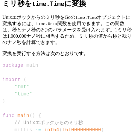
ミリ秒を
に変換
time.Time
Unixエポックからのミリ秒をGoの
オブジェクトに
time.Time
変換するには、
関数を使用できます。この関数
time.Unix
は、秒とナノ秒の2つのパラメータを受け入れます。1ミリ秒
は1,000,000ナノ秒に相当するため、ミリ秒の値から秒と残り
のナノ秒を計算できます。
変換を実行する方法は次のとおりです。
package
import
(
"fmt"
"time"
)
func
main
(
)
{
// Unixエポックからのミリ秒
    millis 
:=
int64
(
1610000000000
)