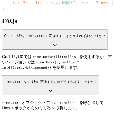
    fmt
.
Println
(
"イベント時間:"
,
 event
.
Time
(
)
)
}
FAQs
Goでミリ秒を
time.Time
に変換するにはどうすればよいですか？
Go 1.17以降では
を使用するか、古
time.UnixMilli(millis)
いバージョンでは
time.Unix(0, millis *
を使用します。
int64(time.Millisecond))
time.Time
をミリ秒に変換するにはどうすればよいですか？
オブジェクトで
を呼び出して、
time.Time
t.UnixMilli()
Unixエポックからのミリ秒を取得します。