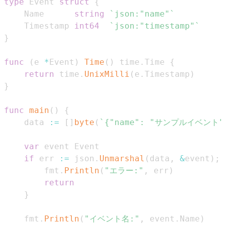
type
 Event 
struct
{
    Name      
string
`json:"name"`
    Timestamp 
int64
`json:"timestamp"`
}
func
(
e 
*
Event
)
Time
(
)
 time
.
Time 
{
return
 time
.
UnixMilli
(
e
.
Timestamp
)
}
func
main
(
)
{
    data 
:=
[
]
byte
(
`{"name": "サンプルイベント", 
var
if
 err 
:=
 json
.
Unmarshal
(
data
,
&
event
)
;
 
        fmt
.
Println
(
"エラー:"
,
 err
)
return
}
    fmt
.
Println
(
"イベント名:"
,
 event
.
Name
)