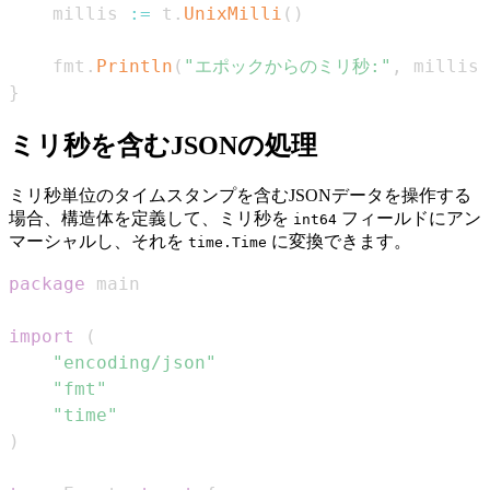
    millis 
:=
 t
.
UnixMilli
(
)
    fmt
.
Println
(
"エポックからのミリ秒:"
,
 millis
)
}
ミリ秒を含むJSONの処理
ミリ秒単位のタイムスタンプを含むJSONデータを操作する
場合、構造体を定義して、ミリ秒を
フィールドにアン
int64
マーシャルし、それを
に変換できます。
time.Time
package
import
(
"encoding/json"
"fmt"
"time"
)