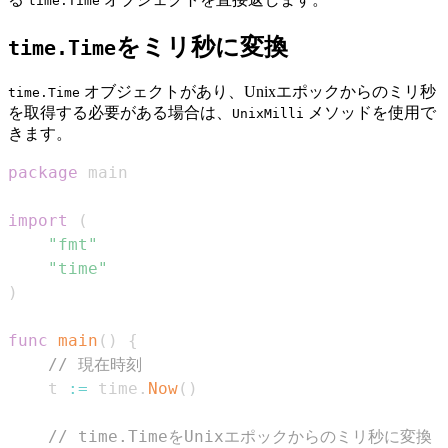
time.Time
をミリ秒に変換
time.Time
オブジェクトがあり、Unixエポックからのミリ秒
time.Time
を取得する必要がある場合は、
メソッドを使用で
UnixMilli
きます。
package
import
(
"fmt"
"time"
)
func
main
(
)
{
// 現在時刻
    t 
:=
 time
.
Now
(
)
// time.TimeをUnixエポックからのミリ秒に変換