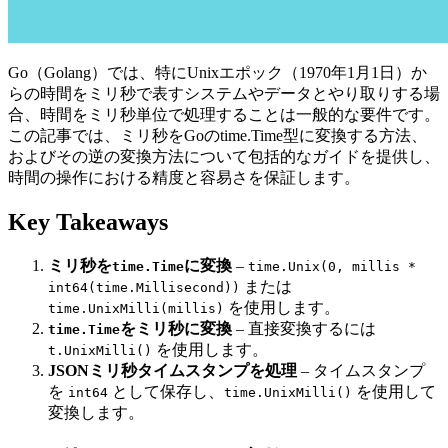
Go（Golang）では、特にUnixエポック（1970年1月1日）か
らの時間をミリ秒で表すシステムやデータとやり取りする場
合、時間をミリ秒単位で処理することは一般的な要件です。
この記事では、ミリ秒をGoのtime.Time型に変換する方法、
およびその逆の変換方法について包括的なガイドを提供し、
時間の操作における精度と容易さを保証します。
Key Takeaways
ミリ秒を
に変換
–
time.Time
time.Unix(0, millis *
または
int64(time.Millisecond))
を使用します。
time.UnixMilli(millis)
をミリ秒に変換
– 直接変換するには
time.Time
を使用します。
t.UnixMilli()
JSONミリ秒タイムスタンプを処理
– タイムスタンプ
を
として保存し、
を使用して
int64
time.UnixMilli()
変換します。