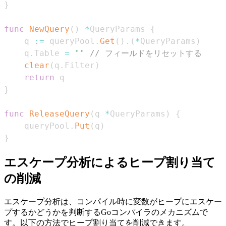
}
func
NewQuery
(
)
*
QueryParams 
{
    q 
:=
 queryPool
.
Get
(
)
.
(
*
QueryParams
)
    q
.
Table 
=
""
// フィールドをリセットする
clear
(
q
.
Filter
)
return
}
func
ReleaseQuery
(
q 
*
QueryParams
)
{
    queryPool
.
Put
(
q
)
}
エスケープ分析によるヒープ割り当て
の削減
エスケープ分析は、コンパイル時に変数がヒープにエスケー
プするかどうかを判断するGoコンパイラのメカニズムで
す。以下の方法でヒープ割り当てを削減できます。