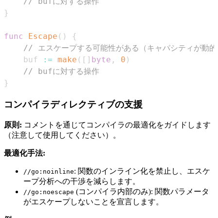
// bufに対する操作
}
func
Escape
(
)
{
// エスケープする可能性がある（キャパシティが動
    buf 
:=
make
(
[
]
byte
,
0
)
// bufに対する操作
}
コンパイラディレクティブの支援
原則:
コメントを通じてコンパイラの最適化をガイドします
（注意して使用してください）。
最適化手法:
: 関数のインライン化を禁止し、エスケ
//go:noinline
ープ分析への干渉を減らします。
(コンパイラ内部のみ): 関数パラメータ
//go:noescape
がエスケープしないことを宣言します。