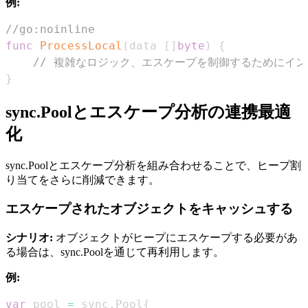
例:
//go:noinline
func
ProcessLocal
(
data 
[
]
byte
)
{
// 複雑なロジック、エスケープを制御するためにイ
}
sync.Poolとエスケープ分析の連携最適
化
sync.Poolとエスケープ分析を組み合わせることで、ヒープ割
り当てをさらに削減できます。
エスケープされたオブジェクトをキャッシュする
シナリオ:
オブジェクトがヒープにエスケープする必要があ
る場合は、sync.Poolを通じて再利用します。
例:
var
 pool 
=
 sync
.
Pool
{