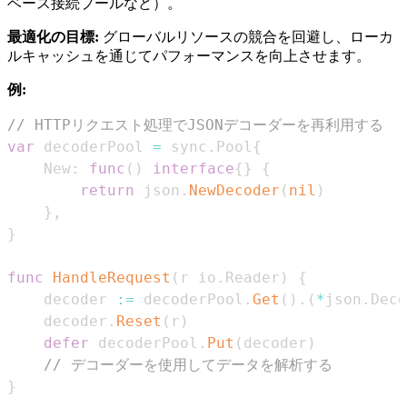
ベース接続プールなど）。
最適化の目標:
グローバルリソースの競合を回避し、ローカ
ルキャッシュを通じてパフォーマンスを向上させます。
例:
// HTTPリクエスト処理でJSONデコーダーを再利用する
var
 decoderPool 
=
 sync
.
Pool
{
    New
:
func
(
)
interface
{
}
{
return
 json
.
NewDecoder
(
nil
)
}
,
}
func
HandleRequest
(
r io
.
Reader
)
{
    decoder 
:=
 decoderPool
.
Get
(
)
.
(
*
json
.
Deco
    decoder
.
Reset
(
r
)
defer
 decoderPool
.
Put
(
decoder
)
// デコーダーを使用してデータを解析する
}