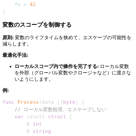
*
x 
=
42
}
変数のスコープを制御する
原則:
変数のライフタイムを狭めて、エスケープの可能性を
減らします。
最適化手法:
ローカルスコープ内で操作を完了する:
ローカル変数
を外部（グローバル変数やクロージャなど）に渡さな
いようにします。
例:
func
Process
(
data 
[
]
byte
)
{
// ローカル変数処理、エスケープしない
var
 result 
struct
{
        A 
int
        B 
string