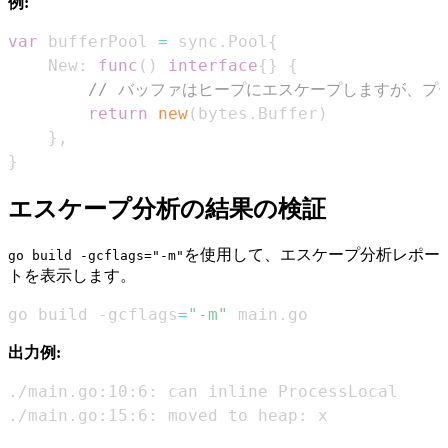
例:
var
 bufferPool 
=
 sync
.
Pool
{
    New
:
func
(
)
interface
{
}
{
// バッファはヒープにエスケープしますが、プ
return
new
(
bytes
.
Buffer
)
}
,
}
エスケープ分析の結果の検証
を使用して、エスケープ分析レポー
go build -gcflags="-m"
トを表示します。
go build -gcflags
=
"-m"
 main.go
出力例:
./main.go:15:6: moved to heap: x