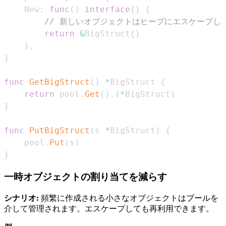
    New
:
func
(
)
interface
{
}
{
// 新しいオブジェクトはヒープにエスケープし
return
&
BigStruct
{
}
}
,
}
func
GetBigStruct
(
)
*
BigStruct 
{
return
 pool
.
Get
(
)
.
(
*
BigStruct
)
}
func
PutBigStruct
(
s 
*
BigStruct
)
{
    pool
.
Put
(
s
)
}
一時オブジェクトの割り当てを減らす
シナリオ:
頻繁に作成される小さなオブジェクトはプールを
介して管理されます。エスケープしても再利用できます。