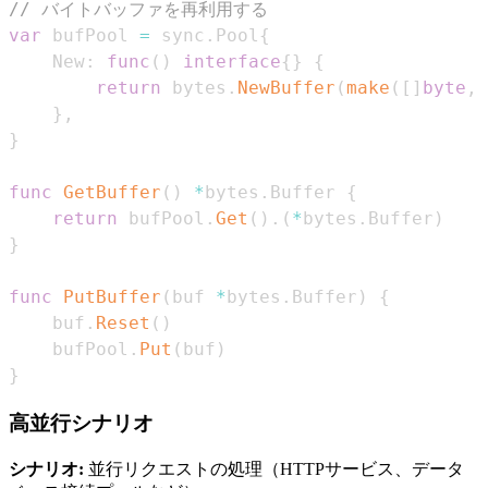
// バイトバッファを再利用する
var
 bufPool 
=
 sync
.
Pool
{
    New
:
func
(
)
interface
{
}
{
return
 bytes
.
NewBuffer
(
make
(
[
]
byte
,
}
,
}
func
GetBuffer
(
)
*
bytes
.
Buffer 
{
return
 bufPool
.
Get
(
)
.
(
*
bytes
.
Buffer
)
}
func
PutBuffer
(
buf 
*
bytes
.
Buffer
)
{
    buf
.
Reset
(
)
    bufPool
.
Put
(
buf
)
}
高並行シナリオ
シナリオ:
並行リクエストの処理（HTTPサービス、データ