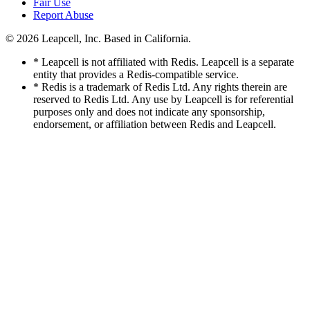
Fair Use
Report Abuse
© 2026
Leapcell, Inc.
Based in California.
* Leapcell is not affiliated with Redis. Leapcell is a separate
entity that provides a Redis-compatible service.
* Redis is a trademark of Redis Ltd. Any rights therein are
reserved to Redis Ltd. Any use by Leapcell is for referential
purposes only and does not indicate any sponsorship,
endorsement, or affiliation between Redis and Leapcell.