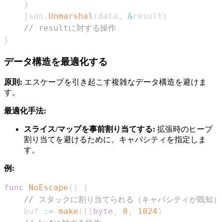
}
    json
.
Unmarshal
(
data
,
&
result
)
// resultに対する操作
}
データ構造を最適化する
原則:
エスケープを引き起こす複雑なデータ構造を避けま
す。
最適化手法:
スライス/マップを事前割り当てする:
拡張時のヒープ
割り当てを避けるために、キャパシティを指定しま
す。
例:
func
NoEscape
(
)
{
// スタックに割り当てられる（キャパシティが既知）
    buf 
:=
make
(
[
]
byte
,
0
,
1024
)