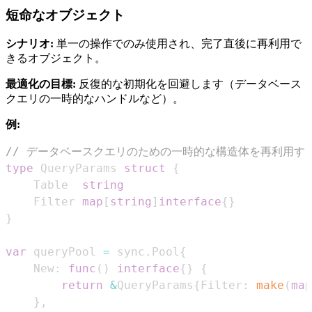
短命なオブジェクト
シナリオ:
単一の操作でのみ使用され、完了直後に再利用で
きるオブジェクト。
最適化の目標:
反復的な初期化を回避します（データベース
クエリの一時的なハンドルなど）。
例:
// データベースクエリのための一時的な構造体を再利用す
type
 QueryParams 
struct
{
    Table  
string
    Filter 
map
[
string
]
interface
{
}
}
var
 queryPool 
=
 sync
.
Pool
{
    New
:
func
(
)
interface
{
}
{
return
&
QueryParams
{
Filter
:
make
(
map
}
,