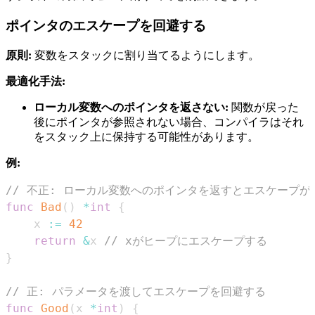
ポインタのエスケープを回避する
原則:
変数をスタックに割り当てるようにします。
最適化手法:
ローカル変数へのポインタを返さない:
関数が戻った
後にポインタが参照されない場合、コンパイラはそれ
をスタック上に保持する可能性があります。
例:
// 不正: ローカル変数へのポインタを返すとエスケープが
func
Bad
(
)
*
int
{
    x 
:=
42
return
&
x 
// xがヒープにエスケープする
}
// 正: パラメータを渡してエスケープを回避する
func
Good
(
x 
*
int
)
{