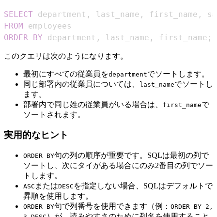
SELECT
 department
,
 last_name
,
 first_name
,
FROM
ORDER
BY
 department
,
 last_name
,
 first_name
;
このクエリは次のようになります。
最初にすべての従業員を
でソートします。
department
同じ部署内の従業員については、
でソートし
last_name
ます。
部署内で同じ姓の従業員がいる場合は、
で
first_name
ソートされます。
実用的なヒント
句の列の順序が重要です。SQLは最初の列で
ORDER BY
ソートし、次にタイがある場合にのみ2番目の列でソー
トします。
または
を指定しない場合、SQLはデフォルトで
ASC
DESC
昇順を使用します。
句で列番号を使用できます（例：
ORDER BY
ORDER BY 2,
）が、読みやすさのために列名を使用すること
3 DESC