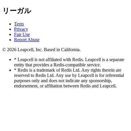
リーガル
Term
Privacy
Fair Use
Report Abuse
© 2026
Leapcell, Inc.
Based in California.
* Leapcell is not affiliated with Redis. Leapcell is a separate
entity that provides a Redis-compatible service.
* Redis is a trademark of Redis Ltd. Any rights therein are
reserved to Redis Ltd. Any use by Leapcell is for referential
purposes only and does not indicate any sponsorship,
endorsement, or affiliation between Redis and Leapcell.