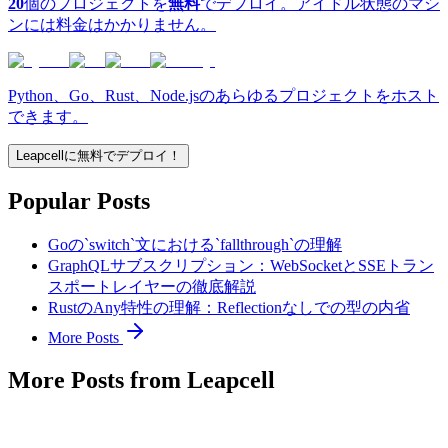
20
個のプロジェクトを
無料
でデプロイ。アイドル状態のマシ
ンには料金はかかりません。
Python、Go、Rust、Node.jsのあらゆるプロジェクトをホスト
できます。
Leapcellに無料でデプロイ！
Popular Posts
Goの`switch`文における`fallthrough`の理解
GraphQLサブスクリプション：WebSocketとSSEトラン
スポートレイヤーの徹底解説
RustのAny特性の理解：Reflectionなしでの型の内省
More Posts
More Posts from Leapcell