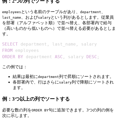
例：2つの列でソートする
という名前のテーブルがあり、
、
employees
department
、および
という列があるとします。従業員
last_name
salary
を部署（アルファベット順）で並べ替え、各部署内で給与
（高いものから低いものへ）で並べ替える必要があるとしま
す。
SELECT
 department
,
 last_name
,
FROM
ORDER
BY
 department 
ASC
,
 salary 
DESC
;
この例では：
結果は最初に
列で昇順にソートされます。
department
各部署内で、行はさらに
列で降順にソートされ
salary
ます。
例：3つ以上の列でソートする
必要な数の列を
句に追加できます。3つの列の例を
ORDER BY
次に示します。