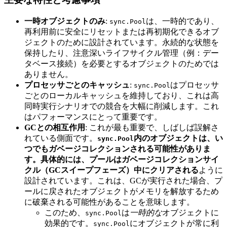
一時オブジェクトのみ
:
は、一時的であり、
sync.Pool
再利用前に安全にリセットまたは再初期化できるオブ
ジェクトのために設計されています。永続的な状態を
保持したり、注意深いライフサイクル管理（例：デー
タベース接続）を必要とするオブジェクトのためでは
ありません。
プロセッサごとのキャッシュ
:
はプロセッサ
sync.Pool
ごとのローカルキャッシュを維持しており、これは高
同時実行シナリオでの競合を大幅に削減します。これ
はパフォーマンスにとって重要です。
GCとの相互作用
: これが最も重要で、しばしば誤解さ
れている側面です。
内のオブジェクトは、い
sync.Pool
つでもガベージコレクションされる可能性がありま
す。
具体的には、プールは
ガベージコレクションサイ
クル（GCスイープフェーズ）中にクリアされる
ように
設計されています。これは、GCが実行された場合、プ
ールに戻されたオブジェクトがメモリを解放するため
に破棄される可能性があることを意味します。
このため、
は
一時的な
オブジェクトに
sync.Pool
効果的です。
にオブジェクトが常に利
sync.Pool