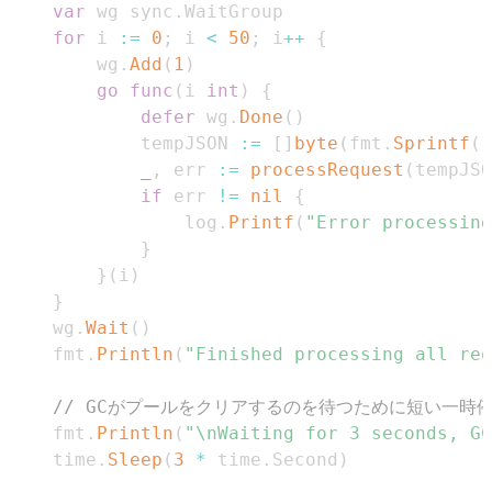
var
 wg sync
.
for
 i 
:=
0
;
 i 
<
50
;
 i
++
{
		wg
.
Add
(
1
)
go
func
(
i 
int
)
{
defer
 wg
.
Done
(
)
			tempJSON 
:=
[
]
byte
(
fmt
.
Sprintf
(
`
_
,
 err 
:=
processRequest
(
tempJSO
if
 err 
!=
nil
{
				log
.
Printf
(
"Error processing
}
}
(
i
)
}
	wg
.
Wait
(
)
	fmt
.
Println
(
"Finished processing all req
// GCがプールをクリアするのを待つために短い一時
	fmt
.
Println
(
"\nWaiting for 3 seconds, GC
	time
.
Sleep
(
3
*
 time
.
Second
)