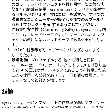
のゴルーチンがオブジェクトを再利用する際に競合状
態または解放後使用（use-after-free）シナリオが発生す
る可能性があります。
常にコピーを返すか、すべての
潜在的なコンシューマーが終了した後でのみプールさ
れたオブジェクトを
するようにしてください。
Put
同時実行安全性（Concurrency Safety）
:
は内
sync.Pool
部的にはスレッドセーフですが、プールされたオブジ
ェクトの使用法はスレッドセーフである必要がありま
す。
は効果がない
: プールに
を戻さないように
Put(nil)
nil
してください。
最適化前にプロファイルする
: 他の最適化と同様に、
は、プロファイリングによってメモリ割り当
sync.Pool
てとGCの圧力がボトルネックであることを特定した後
にのみ使用する必要があります。不必要な使用は、メ
リットなしで複雑さを増します。
結論
は、一時オブジェクトの作成率が高いアプリケー
sync.Pool
ションを最適化するための、Go開発者の武器庫における強