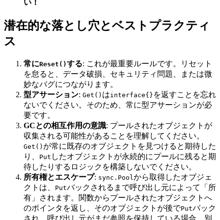
い！
潜在的な落とし穴とベストプラクティ
ス
常に
する
: これが最重要ルールです。リセット
Reset()
を怠ると、データ破損、セキュリティ問題、または微
妙なバグにつながります。
型アサーション
:
は
を返すことを忘れ
Get()
interface{}
ないでください。そのため、常に型アサーションが必
要です。
GCとの相互作用の意識
: プールされたオブジェクトが
収集される可能性があることを理解してください。
が常に既存のオブジェクトを見つけると期待した
Get()
り、
したオブジェクトが永続的にプールに残ると期
Put
待したりするロジックを構築しないでください。
所有権とエスケープ
:
から取得したオブジェ
sync.Pool
クトは、
バックされるまで呼び出し元によって「所
Put
有」されます。関数からプールされたオブジェクトへ
のポインタを返し、そのオブジェクトが後で
バック
Put
され、呼び出し元がまだ参照を保持している場合、別