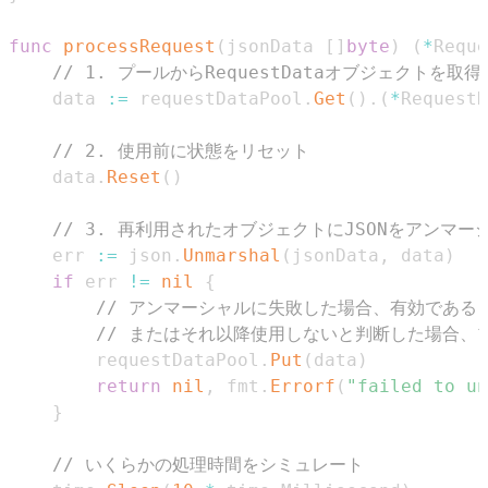
func
processRequest
(
jsonData 
[
]
byte
)
(
*
Reque
// 1. プールからRequestDataオブジェクトを取得
	data 
:=
 requestDataPool
.
Get
(
)
.
(
*
RequestD
// 2. 使用前に状態をリセット
	data
.
Reset
(
)
// 3. 再利用されたオブジェクトにJSONをアンマー
	err 
:=
 json
.
Unmarshal
(
jsonData
,
 data
)
if
 err 
!=
nil
{
// アンマーシャルに失敗した場合、有効である
// またはそれ以降使用しないと判断した場合、
		requestDataPool
.
Put
(
data
)
return
nil
,
 fmt
.
Errorf
(
"failed to un
}
// いくらかの処理時間をシミュレート