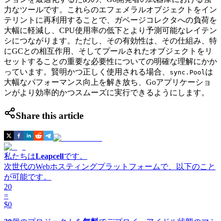
力なツールです。これらのエフェメラルオブジェクトをイン
テリントに再利用することで、ガベージコレクタへの負荷を
大幅に軽減し、CPU使用率の低下とより予測可能なレイテン
シにつながります。ただし、その有効性は、その仕組み、特
にGCとの相互作用、そしてプールされたオブジェクトをリ
セットすることの重要な必要性についての明確な理解にかか
っています。賢明かつ正しく使用される場合、
は
sync.Pool
大幅なパフォーマンス向上を解き放ち、Goアプリケーショ
ンがより効率的かつスムーズに実行できるようにします。
Share this article
私たちは
Leapcell
です。
次世代のWebホスティングプラットフォームで、以下のこと
が可能です。
20
=
$0