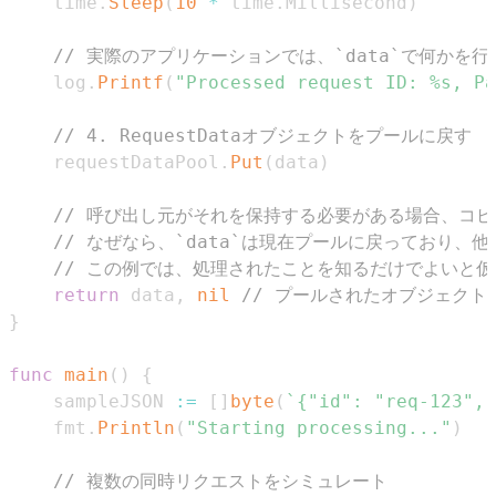
	time
.
Sleep
(
10
*
 time
.
Millisecond
)
// 実際のアプリケーションでは、`data`で何かを行
	log
.
Printf
(
"Processed request ID: %s, Pa
// 4. RequestDataオブジェクトをプールに戻す
	requestDataPool
.
Put
(
data
)
// 呼び出し元がそれを保持する必要がある場合、コ
// なぜなら、`data`は現在プールに戻っており
// この例では、処理されたことを知るだけでよいと
return
 data
,
nil
// プールされたオブジェク
}
func
main
(
)
{
	sampleJSON 
:=
[
]
byte
(
`{"id": "req-123", 
	fmt
.
Println
(
"Starting processing..."
)
// 複数の同時リクエストをシミュレート