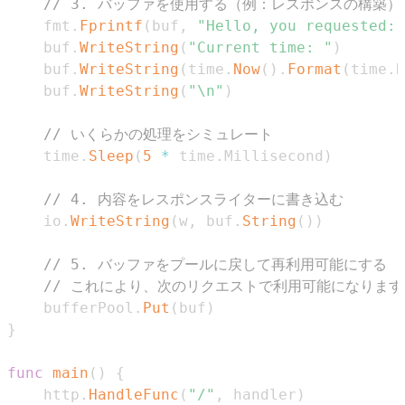
// 3. バッファを使用する（例：レスポンスの構築）
	fmt
.
Fprintf
(
buf
,
"Hello, you requested: 
	buf
.
WriteString
(
"Current time: "
)
	buf
.
WriteString
(
time
.
Now
(
)
.
Format
(
time
.
R
	buf
.
WriteString
(
"\n"
)
// いくらかの処理をシミュレート
	time
.
Sleep
(
5
*
 time
.
Millisecond
)
// 4. 内容をレスポンスライターに書き込む
	io
.
WriteString
(
w
,
 buf
.
String
(
)
)
// 5. バッファをプールに戻して再利用可能にする
// これにより、次のリクエストで利用可能になります
	bufferPool
.
Put
(
buf
)
}
func
main
(
)
{
	http
.
HandleFunc
(
"/"
,
 handler
)