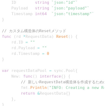
	ID        
string
`json:"id"`
	Payload   
string
`json:"payload"`
	Timestamp 
int64
`json:"timestamp"`
}
// カスタム構造体のResetメソッド
func
(
rd 
*
RequestData
)
Reset
(
)
{
	rd
.
ID 
=
""
	rd
.
Payload 
=
""
	rd
.
Timestamp 
=
0
}
var
 requestDataPool 
=
 sync
.
Pool
{
	New
:
func
(
)
interface
{
}
{
// 新しいRequestData構造体を作成するため
		fmt
.
Println
(
"INFO: Creating a new Re
return
&
RequestData
{
}
}
,
}