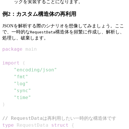
ックを実装することになります。
例2：カスタム構造体の再利用
JSONを解析する際のシナリオを想像してみましょう。ここ
で、一時的な
構造体を頻繁に作成し、解析し、
RequestData
処理し、破棄します。
package
import
(
"encoding/json"
"fmt"
"log"
"sync"
"time"
)
// RequestDataは再利用したい一時的な構造体です
type
 RequestData 
struct
{