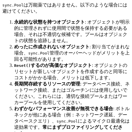
は万能薬ではありません。以下のような場合には
sync.Pool
避けてください。
永続的な状態を持つオブジェクト
: オブジェクトが明示
的に管理されずに使用間で状態を保持する必要がある
場合、それは不適切な候補です。プールはオブジェク
トの状態を追跡しません。
めったに作成されないオブジェクト
: 割り当てがまれな
場合、
管理のオーバーヘッドがメリットを上
sync.Pool
回る可能性があります。
するのが高価なオブジェクト
: オブジェクトの
Reset()
リセットが新しいオブジェクトを作成するのと同等に
コストがかかる場合、メリットは低下します。
長期間存続するリソースの管理
: データベース接続、ネ
ットワーク接続、またはゴルーチンには使用しないで
ください。これらには、適切な接続プールまたはワー
カープールを使用してください。
わずかなパフォーマンス改善が無視できる場合
: ボトル
ネックが他にある場合（例：ネットワーク遅延、デー
タベースクエリ）、
によるマイクロ最適化は
sync.Pool
逆効果です。
常にまずプロファイリングしてくださ