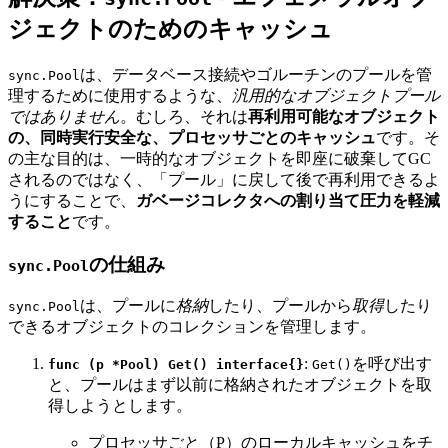
ジェクトのためのキャッシュ
は、データベース接続やゴルーチンのプールを管
sync.Pool
理するために使用するような、
汎用的なオブジェクトプール
ではありません
。むしろ、それは
再利用可能なオブジェクト
の、同時実行安全な、プロセッサごとのキャッシュ
です。そ
の主な目的は、一時的なオブジェクトを即座に破棄してGC
されるのではなく、「プール」に戻して後で再利用できるよ
うにすることで、
ガベージコレクタへの割り当て圧力を軽減
すること
です。
の仕組み
sync.Pool
は、プールに
格納
したり、プールから
取得
したり
sync.Pool
できるオブジェクトのコレクションを管理します。
:
を呼び出す
func (p *Pool) Get() interface{}
Get()
と、プールはまず以前に格納されたオブジェクトを取
得しようとします。
プロセッサごと（P）のローカルキャッシュをチ