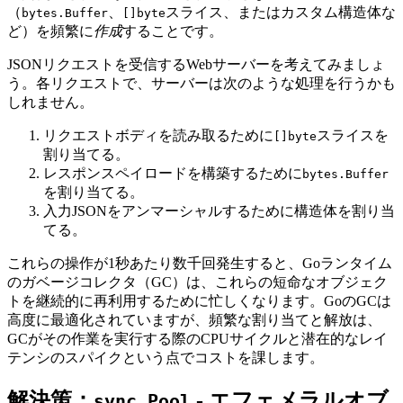
（
、
スライス、またはカスタム構造体な
bytes.Buffer
[]byte
ど）を頻繁に
作成
することです。
JSONリクエストを受信するWebサーバーを考えてみましょ
う。各リクエストで、サーバーは次のような処理を行うかも
しれません。
リクエストボディを読み取るために
スライスを
[]byte
割り当てる。
レスポンスペイロードを構築するために
bytes.Buffer
を割り当てる。
入力JSONをアンマーシャルするために構造体を割り当
てる。
これらの操作が1秒あたり数千回発生すると、Goランタイム
のガベージコレクタ（GC）は、これらの短命なオブジェク
トを継続的に再利用するために忙しくなります。GoのGCは
高度に最適化されていますが、頻繁な割り当てと解放は、
GCがその作業を実行する際のCPUサイクルと潜在的なレイ
テンシのスパイクという点でコストを課します。
解決策：
- エフェメラルオブ
sync.Pool