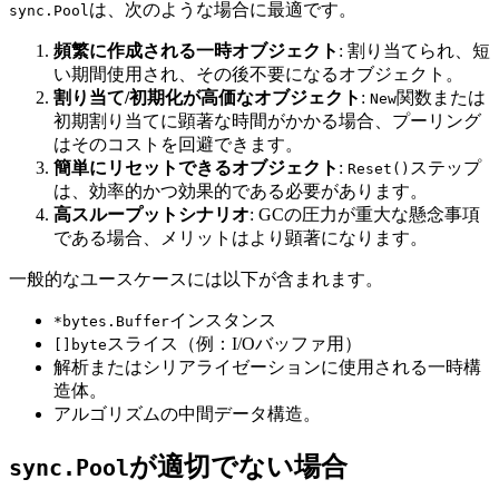
は、次のような場合に最適です。
sync.Pool
頻繁に作成される一時オブジェクト
: 割り当てられ、短
い期間使用され、その後不要になるオブジェクト。
割り当て/初期化が高価なオブジェクト
:
関数または
New
初期割り当てに顕著な時間がかかる場合、プーリング
はそのコストを回避できます。
簡単にリセットできるオブジェクト
:
ステップ
Reset()
は、効率的かつ効果的である必要があります。
高スループットシナリオ
: GCの圧力が重大な懸念事項
である場合、メリットはより顕著になります。
一般的なユースケースには以下が含まれます。
インスタンス
*bytes.Buffer
スライス（例：I/Oバッファ用）
[]byte
解析またはシリアライゼーションに使用される一時構
造体。
アルゴリズムの中間データ構造。
が適切でない場合
sync.Pool