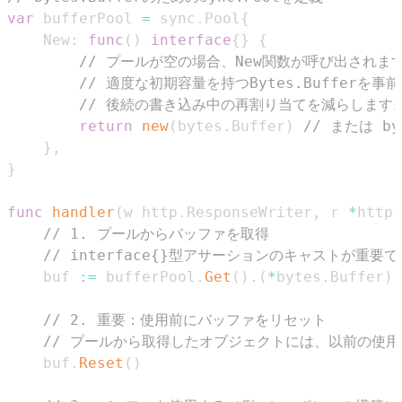
var
 bufferPool 
=
 sync
.
Pool
{
	New
:
func
(
)
interface
{
}
{
// プールが空の場合、New関数が呼び出されま
// 適度な初期容量を持つBytes.Bufferを
// 後続の書き込み中の再割り当てを減らします
return
new
(
bytes
.
Buffer
)
// または byt
}
,
}
func
handler
(
w http
.
ResponseWriter
,
 r 
*
http
.
// 1. プールからバッファを取得
// interface{}型アサーションのキャストが重要
	buf 
:=
 bufferPool
.
Get
(
)
.
(
*
bytes
.
Buffer
)
// 2. 重要：使用前にバッファをリセット
// プールから取得したオブジェクトには、以前の使
	buf
.
Reset
(
)