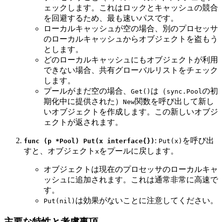
ェックします。これはロックとキャッシュの競合
を回避するため、最も速いパスです。
ローカルキャッシュが空の場合、別のプロセッサ
のローカルキャッシュからオブジェクトを盗もう
とします。
どのローカルキャッシュにもオブジェクトが利用
できない場合、共有グローバルリストをチェック
します。
プールがまだ空の場合、
は（
の初
Get()
sync.Pool
期化中に提供された）
関数を呼び出して新し
New
いオブジェクトを作成します。この新しいオブジ
ェクトが返されます。
:
を呼び出
func (p *Pool) Put(x interface{})
Put(x)
すと、オブジェクト
をプールに戻します。
x
オブジェクトは現在のプロセッサのローカルキャ
ッシュに追加されます。これは通常非常に高速で
す。
は効果がないことに注意してください。
Put(nil)
主要な特性と考慮事項