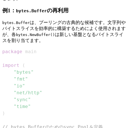
例1：
の再利用
bytes.Buffer
は、プーリングの古典的な候補です。文字列や
bytes.Buffer
バイトスライスを効率的に構築するためによく使用されます
が、各
は新しい基盤となるバイトスライ
bytes.NewBuffer()
スを割り当てます。
package
import
(
"bytes"
"fmt"
"io"
"net/http"
"sync"
"time"
)
// bytes.Bufferのためのsync.Poolを定義