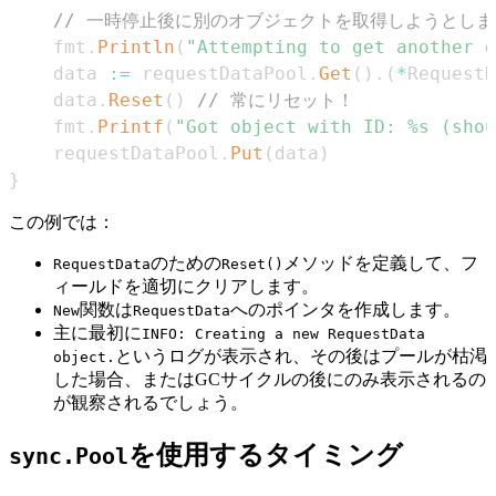
// 一時停止後に別のオブジェクトを取得しようとします。G
	fmt
.
Println
(
"Attempting to get another o
	data 
:=
 requestDataPool
.
Get
(
)
.
(
*
RequestD
	data
.
Reset
(
)
// 常にリセット！
	fmt
.
Printf
(
"Got object with ID: %s (shou
	requestDataPool
.
Put
(
data
)
}
この例では：
のための
メソッドを定義して、フ
RequestData
Reset()
ィールドを適切にクリアします。
関数は
へのポインタを作成します。
New
RequestData
主に最初に
INFO: Creating a new RequestData
というログが表示され、その後はプールが枯渇
object.
した場合、またはGCサイクルの後にのみ表示されるの
が観察されるでしょう。
を使用するタイミング
sync.Pool