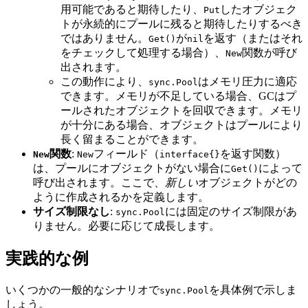
用可能であると期待したり、
したオブジェク
Put
トが永続的にプールに残ると期待したりするべき
ではありません。
が
を返す（またはそれ
Get()
nil
をチェックして処理する場合）、
関数が呼び
New
出されます。
この動作により、
はメモリ圧力に適応
sync.Pool
できます。メモリが不足している場合、GCはプ
ールされたオブジェクトを回収できます。メモリ
が十分にある場合、オブジェクトはプールにより
長く留まることができます。
関数
:
フィールド（
を返す関数）
New
New
interface{}
は、プールにオブジェクトがない場合に
によって
Get()
呼び出されます。ここで、
新しい
オブジェクトがどの
ように作成されるかを定義します。
サイズ制限なし
:
には固定のサイズ制限があ
sync.Pool
りません。必要に応じて成長します。
実践的な例
いくつかの一般的なシナリオで
を具体例で示しま
sync.Pool
しょう。