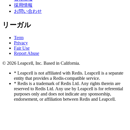
採用情報
お問い合わせ
リーガル
Term
Privacy
Fair Use
Report Abuse
© 2026
Leapcell, Inc.
Based in California.
* Leapcell is not affiliated with Redis. Leapcell is a separate
entity that provides a Redis-compatible service.
* Redis is a trademark of Redis Ltd. Any rights therein are
reserved to Redis Ltd. Any use by Leapcell is for referential
purposes only and does not indicate any sponsorship,
endorsement, or affiliation between Redis and Leapcell.