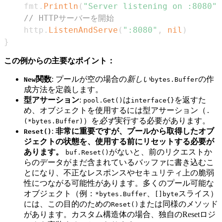
	fmt
.
Println
(
"Server listening on :8080"
)
// HTTPサーバーを開始
	http
.
ListenAndServe
(
":8080"
,
nil
)
}
この例からの主要なポイント：
関数
: プールが空の場合の
新しい
の作
New
bytes.Buffer
成方法を定義します。
型アサーション
:
は
を返すた
pool.Get()
interface{}
め、オブジェクトを使用するには型アサーション（
.
）を
必ず
実行する必要があります。
(*bytes.Buffer)
:
非常に重要ですが、プールから取得したオブ
Reset()
ジェクトの状態を、使用する前にリセットする必要が
あります。
がないと、前のリクエストか
buf.Reset()
らのデータがまだ含まれているバッファに書き込むこ
とになり、不正なレスポンスやセキュリティ上の脆弱
性につながる可能性があります。多くのプール可能な
オブジェクト（例：
、
スライス）
*bytes.Buffer
[]byte
には、この目的のための
または同様のメソッド
Reset()
があります。カスタム構造体の場合、独自のResetロジ