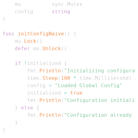
	mu          sync
.
	config      
string
)
func
initConfigNaive
(
)
{
	mu
.
Lock
(
)
defer
 mu
.
Unlock
(
)
if
!
initialized 
{
		fmt
.
Println
(
"Initializing configurat
		time
.
Sleep
(
100
*
 time
.
Millisecond
)
		config 
=
"Loaded Global Config"
		initialized 
=
true
		fmt
.
Println
(
"Configuration initializ
}
else
{
		fmt
.
Println
(
"Configuration already i
}
}