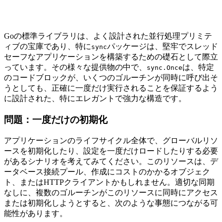
Goの標準ライブラリは、よく設計された並行処理プリミテ
ィブの宝庫であり、特に
パッケージは、堅牢でスレッド
sync
セーフなアプリケーションを構築するための礎石として際立
っています。その様々な提供物の中で、
は、特定
sync.Once
のコードブロックが、いくつのゴルーチンが同時に呼び出そ
うとしても、正確に一度だけ実行されることを保証するよう
に設計された、特にエレガントで強力な構造です。
問題：一度だけの初期化
アプリケーションのライフサイクル全体で、グローバルリソ
ースを初期化したり、設定を一度だけロードしたりする必要
があるシナリオを考えてみてください。このリソースは、デ
ータベース接続プール、作成にコストのかかるオブジェク
ト、またはHTTPクライアントかもしれません。適切な同期
なしに、複数のゴルーチンがこのリソースに同時にアクセス
または初期化しようとすると、次のような事態につながる可
能性があります。