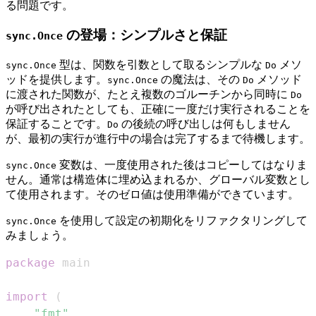
る問題です。
の登場：シンプルさと保証
sync.Once
型は、関数を引数として取るシンプルな
メソ
sync.Once
Do
ッドを提供します。
の魔法は、その
メソッド
sync.Once
Do
に渡された関数が、たとえ複数のゴルーチンから同時に
Do
が呼び出されたとしても、正確に一度だけ実行されることを
保証することです。
の後続の呼び出しは何もしません
Do
が、最初の実行が進行中の場合は完了するまで待機します。
変数は、一度使用された後はコピーしてはなりま
sync.Once
せん。通常は構造体に埋め込まれるか、グローバル変数とし
て使用されます。そのゼロ値は使用準備ができています。
を使用して設定の初期化をリファクタリングして
sync.Once
みましょう。
package
import
(
"fmt"