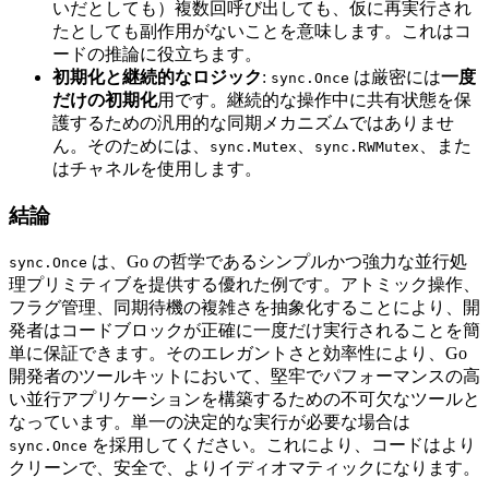
いだとしても）複数回呼び出しても、仮に再実行され
たとしても副作用がないことを意味します。これはコ
ードの推論に役立ちます。
初期化と継続的なロジック
:
は厳密には
一度
sync.Once
だけの初期化
用です。継続的な操作中に共有状態を保
護するための汎用的な同期メカニズムではありませ
ん。そのためには、
、
、また
sync.Mutex
sync.RWMutex
はチャネルを使用します。
結論
は、Go の哲学であるシンプルかつ強力な並行処
sync.Once
理プリミティブを提供する優れた例です。アトミック操作、
フラグ管理、同期待機の複雑さを抽象化することにより、開
発者はコードブロックが正確に一度だけ実行されることを簡
単に保証できます。そのエレガントさと効率性により、Go
開発者のツールキットにおいて、堅牢でパフォーマンスの高
い並行アプリケーションを構築するための不可欠なツールと
なっています。単一の決定的な実行が必要な場合は
を採用してください。これにより、コードはより
sync.Once
クリーンで、安全で、よりイディオマティックになります。