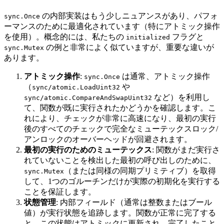
の内部実装はもう少しニュアンスがあり、パフォ
sync.Once
ーマンスのために最適化されています（特にアトミック操作
を使用）。概念的には、私たちの
フラグと
initialized
の例と非常によく似ていますが、重要な違いが
sync.Mutex
あります。
アトミック操作
:
は通常、アトミック操作
sync.Once
（
や
sync/atomic.LoadUint32
など）を利用し
sync/atomic.CompareAndSwapUint32
て、関数が既に実行されたかどうかを確認します。こ
れにより、チェックが非常に高速になり、最初の実行
後のすべてのチェックで完全なミューテックスロック/
アンロックのオーバーヘッドが回避されます。
最初の実行のためのミューテックス
: 関数がまだ実行さ
れていないことを検出した最初の呼び出しのために、
（または同様の同期プリミティブ）を取得
sync.Mutex
して、1つのゴルーチンだけが実際の初期化を実行する
ことを保証します。
状態管理
: 内部フィールド（通常は整数またはブール
値）が実行状態を追跡します。関数が正常に完了する
と、この状態はアトミックに更新され、完了したこと