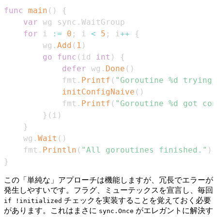
func
main
(
)
{
var
 wg sync
.
for
 i 
:=
0
;
 i 
<
5
;
 i
++
{
		wg
.
Add
(
1
)
go
func
(
id 
int
)
{
defer
 wg
.
Done
(
)
			fmt
.
Printf
(
"Goroutine %d trying 
initConfigNaive
(
)
			fmt
.
Printf
(
"Goroutine %d got con
}
(
i
)
}
	wg
.
Wait
(
)
	fmt
.
Println
(
"All goroutines finished."
)
}
この「単純な」アプローチは機能しますが、冗長でエラーが
発生しやすいです。フラグ、ミューテックスを宣言し、毎回
チェックを実装することを覚えておく必要
if !initialized
があります。これはまさに
がエレガントに解決す
sync.Once