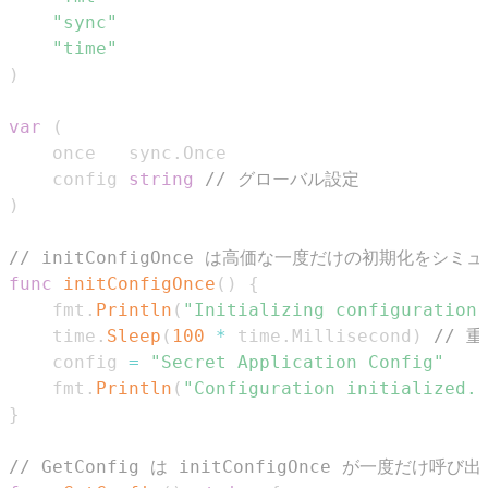
"sync"
"time"
)
var
(
	once   sync
.
	config 
string
// グローバル設定
)
// initConfigOnce は高価な一度だけの初期化をシ
func
initConfigOnce
(
)
{
	fmt
.
Println
(
"Initializing configuration 
	time
.
Sleep
(
100
*
 time
.
Millisecond
)
// 
	config 
=
"Secret Application Config"
	fmt
.
Println
(
"Configuration initialized."
}
// GetConfig は initConfigOnce が一度だけ