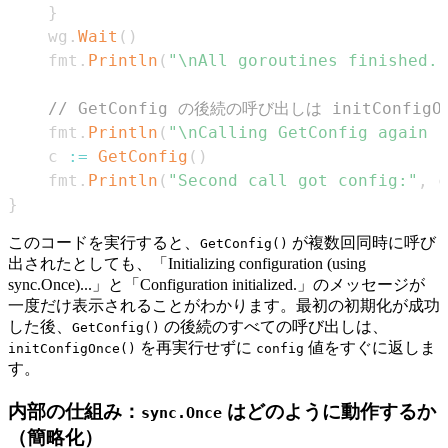
}
	wg
.
Wait
(
)
	fmt
.
Println
(
"\nAll goroutines finished. 
// GetConfig の後続の呼び出しは initConfi
	fmt
.
Println
(
"\nCalling GetConfig again 
	c 
:=
GetConfig
(
)
	fmt
.
Println
(
"Second call got config:"
,
 c
}
このコードを実行すると、
が複数回同時に呼び
GetConfig()
出されたとしても、「Initializing configuration (using
sync.Once)...」と「Configuration initialized.」のメッセージが
一度だけ表示されることがわかります。最初の初期化が成功
した後、
の後続のすべての呼び出しは、
GetConfig()
を再実行せずに
値をすぐに返しま
initConfigOnce()
config
す。
内部の仕組み：
はどのように動作するか
sync.Once
（簡略化）