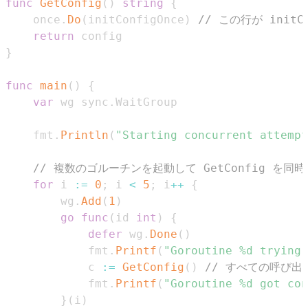
func
GetConfig
(
)
string
{
	once
.
Do
(
initConfigOnce
)
// この行が init
return
}
func
main
(
)
{
var
 wg sync
.
	fmt
.
Println
(
"Starting concurrent attempt
// 複数のゴルーチンを起動して GetConfig を同
for
 i 
:=
0
;
 i 
<
5
;
 i
++
{
		wg
.
Add
(
1
)
go
func
(
id 
int
)
{
defer
 wg
.
Done
(
)
			fmt
.
Printf
(
"Goroutine %d trying 
			c 
:=
GetConfig
(
)
// すべての呼び出し
			fmt
.
Printf
(
"Goroutine %d got con
}
(
i
)