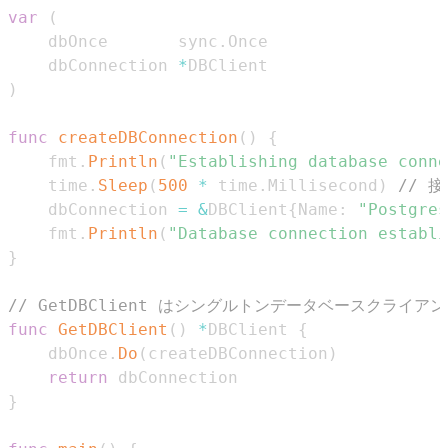
var
(
	dbOnce       sync
.
	dbConnection 
*
)
func
createDBConnection
(
)
{
	fmt
.
Println
(
"Establishing database conne
	time
.
Sleep
(
500
*
 time
.
Millisecond
)
// 
	dbConnection 
=
&
DBClient
{
Name
:
"Postgres
	fmt
.
Println
(
"Database connection establi
}
// GetDBClient はシングルトンデータベースクライ
func
GetDBClient
(
)
*
DBClient 
{
	dbOnce
.
Do
(
createDBConnection
)
return
}