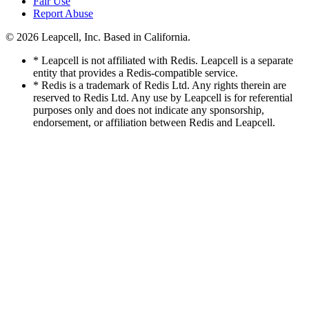
Fair Use
Report Abuse
© 2026
Leapcell, Inc.
Based in California.
* Leapcell is not affiliated with Redis. Leapcell is a separate
entity that provides a Redis-compatible service.
* Redis is a trademark of Redis Ltd. Any rights therein are
reserved to Redis Ltd. Any use by Leapcell is for referential
purposes only and does not indicate any sponsorship,
endorsement, or affiliation between Redis and Leapcell.