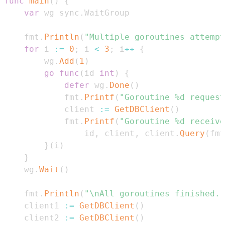
func
main
(
)
{
var
 wg sync
.
	fmt
.
Println
(
"Multiple goroutines attempt
for
 i 
:=
0
;
 i 
<
3
;
 i
++
{
		wg
.
Add
(
1
)
go
func
(
id 
int
)
{
defer
 wg
.
Done
(
)
			fmt
.
Printf
(
"Goroutine %d request
			client 
:=
GetDBClient
(
)
			fmt
.
Printf
(
"Goroutine %d receive
				id
,
 client
,
 client
.
Query
(
fmt
}
(
i
)
}
	wg
.
Wait
(
)
	fmt
.
Println
(
"\nAll goroutines finished.
	client1 
:=
GetDBClient
(
)
	client2 
:=
GetDBClient
(
)