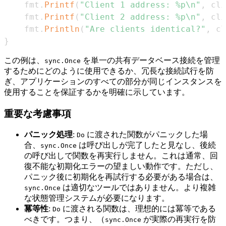
	fmt
.
Printf
(
"Client 1 address: %p\n"
,
 cli
	fmt
.
Printf
(
"Client 2 address: %p\n"
,
 cli
	fmt
.
Println
(
"Are clients identical?"
,
 cl
}
この例は、
を単一の共有データベース接続を管理
sync.Once
するためにどのように使用できるか、冗長な接続試行を防
ぎ、アプリケーションのすべての部分が同じインスタンスを
使用することを保証するかを明確に示しています。
重要な考慮事項
パニック処理
:
に渡された関数がパニックした場
Do
合、
は呼び出しが完了したと見なし、後続
sync.Once
の呼び出しで関数を再実行しません。これは通常、回
復不能な初期化エラーの望ましい動作です。ただし、
パニック後に初期化を再試行する必要がある場合は、
は適切なツールではありません。より複雑
sync.Once
な状態管理システムが必要になります。
冪等性
:
に渡される関数は、理想的には冪等である
Do
べきです。つまり、（
が実際の再実行を防
sync.Once