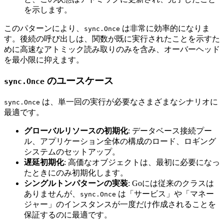
を示します。
このパターンにより、
は非常に効率的になりま
sync.Once
す。後続の呼び出しは、関数が既に実行されたことを示すた
めに高速なアトミック読み取りのみを含み、オーバーヘッド
を最小限に抑えます。
のユースケース
sync.Once
は、単一回の実行が必要なさまざまなシナリオに
sync.Once
最適です。
グローバルリソースの初期化
: データベース接続プー
ル、アプリケーション全体の構成のロード、ロギング
システムのセットアップ。
遅延初期化
: 高価なオブジェクトは、最初に必要になっ
たときにのみ初期化します。
シングルトンパターンの実装
: Goには従来のクラスは
ありませんが、
は「サービス」や「マネー
sync.Once
ジャー」のインスタンスが一度だけ作成されることを
保証するのに最適です。