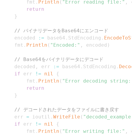
        fmt
.
Println
(
"Error reading file:"
,
 e
return
}
// バイナリデータをBase64にエンコード
    encoded 
:=
 base64
.
StdEncoding
.
EncodeToSt
    fmt
.
Println
(
"Encoded:"
,
 encoded
)
// Base64をバイナリデータにデコード
    decoded
,
 err 
:=
 base64
.
StdEncoding
.
Decod
if
 err 
!=
nil
{
        fmt
.
Println
(
"Error decoding string:"
return
}
// デコードされたデータをファイルに書き戻す
    err 
=
 ioutil
.
WriteFile
(
"decoded_example.
if
 err 
!=
nil
{
        fmt
.
Println
(
"Error writing file:"
,
 e