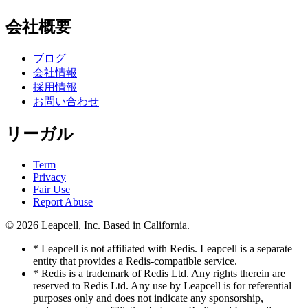
会社概要
ブログ
会社情報
採用情報
お問い合わせ
リーガル
Term
Privacy
Fair Use
Report Abuse
© 2026
Leapcell, Inc.
Based in California.
* Leapcell is not affiliated with Redis. Leapcell is a separate
entity that provides a Redis-compatible service.
* Redis is a trademark of Redis Ltd. Any rights therein are
reserved to Redis Ltd. Any use by Leapcell is for referential
purposes only and does not indicate any sponsorship,