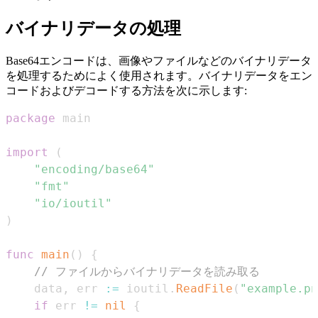
バイナリデータの処理
Base64エンコードは、画像やファイルなどのバイナリデータ
を処理するためによく使用されます。バイナリデータをエン
コードおよびデコードする方法を次に示します:
package
import
(
"encoding/base64"
"fmt"
"io/ioutil"
)
func
main
(
)
{
// ファイルからバイナリデータを読み取る
    data
,
 err 
:=
 ioutil
.
ReadFile
(
"example.pn
if
 err 
!=
nil
{