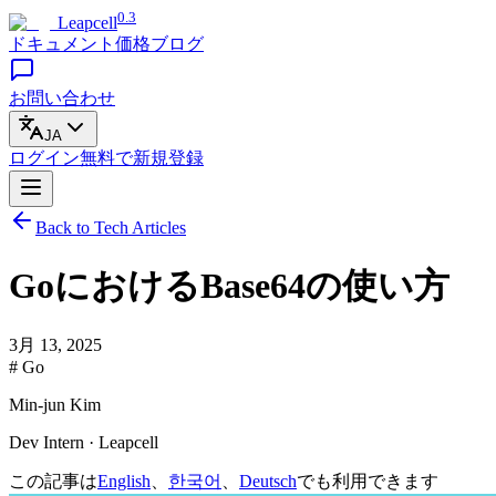
0.3
Leapcell
ドキュメント
価格
ブログ
お問い合わせ
JA
ログイン
無料で
新規登録
Back to Tech Articles
GoにおけるBase64の使い方
3月 13, 2025
# Go
Min-jun Kim
Dev Intern · Leapcell
この記事は
English
、
한국어
、
Deutsch
でも利用できます