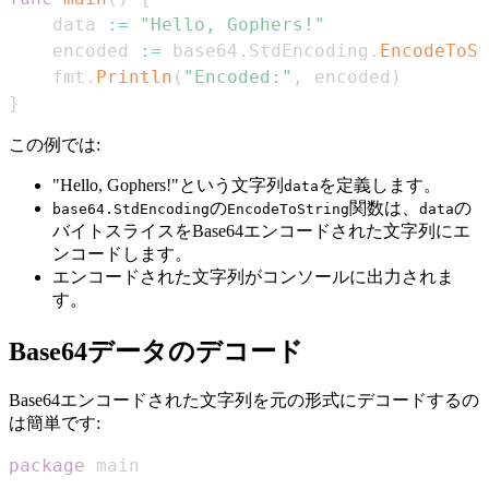
    data 
:=
"Hello, Gophers!"
    encoded 
:=
 base64
.
StdEncoding
.
EncodeToSt
    fmt
.
Println
(
"Encoded:"
,
 encoded
)
}
この例では:
"Hello, Gophers!"という文字列
を定義します。
data
の
関数は、
の
base64.StdEncoding
EncodeToString
data
バイトスライスをBase64エンコードされた文字列にエ
ンコードします。
エンコードされた文字列がコンソールに出力されま
す。
Base64データのデコード
Base64エンコードされた文字列を元の形式にデコードするの
は簡単です:
package