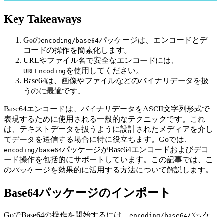
Key Takeaways
Goの
パッケージは、エンコードとデ
encoding/base64
コードの操作を簡素化します。
URLやファイル名で安全なエンコードには、
を使用してください。
URLEncoding
Base64は、画像やファイルなどのバイナリデータを扱
うのに最適です。
Base64エンコードは、バイナリデータをASCII文字列形式で
表現するために使用される一般的なテクニックです。これ
は、テキストデータを扱うように設計されたメディアを介し
てデータを送信する場合に特に役立ちます。Goでは、
パッケージがBase64エンコードおよびデコ
encoding/base64
ード操作を包括的にサポートしています。この記事では、こ
のパッケージを効果的に活用する方法について解説します。
Base64パッケージのインポート
GoでBase64の操作を開始するには、
パッケ
encoding/base64