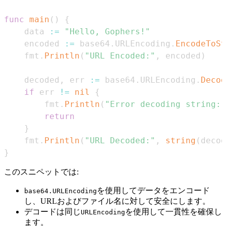
func
main
(
)
{
    data 
:=
"Hello, Gophers!"
    encoded 
:=
 base64
.
URLEncoding
.
EncodeToSt
    fmt
.
Println
(
"URL Encoded:"
,
 encoded
)
    decoded
,
 err 
:=
 base64
.
URLEncoding
.
Decod
if
 err 
!=
nil
{
        fmt
.
Println
(
"Error decoding string:"
return
}
    fmt
.
Println
(
"URL Decoded:"
,
string
(
decod
}
このスニペットでは:
を使用してデータをエンコード
base64.URLEncoding
し、URLおよびファイル名に対して安全にします。
デコードは同じ
を使用して一貫性を確保し
URLEncoding
ます。