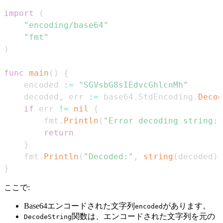
import
(
"encoding/base64"
"fmt"
)
func
main
(
)
{
    encoded 
:=
"SGVsbG8sIEdvcGhlcnMh"
    decoded
,
 err 
:=
 base64
.
StdEncoding
.
Decod
if
 err 
!=
nil
{
        fmt
.
Println
(
"Error decoding string:"
return
}
    fmt
.
Println
(
"Decoded:"
,
string
(
decoded
)
)
}
ここで:
Base64エンコードされた文字列
があります。
encoded
関数は、エンコードされた文字列を元の
DecodeString