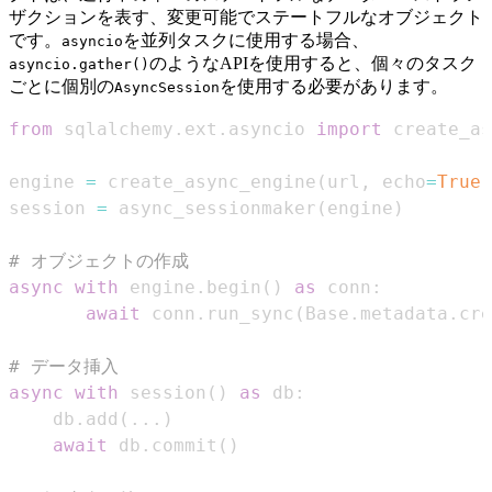
ザクションを表す、変更可能でステートフルなオブジェクト
です。
を並列タスクに使用する場合、
asyncio
のようなAPIを使用すると、個々のタスク
asyncio.gather()
ごとに個別の
を使用する必要があります。
AsyncSession
from
 sqlalchemy
.
ext
.
asyncio 
import
 create_as
engine 
=
 create_async_engine
(
url
,
 echo
=
True
)
session 
=
 async_sessionmaker
(
engine
)
# オブジェクトの作成
async
with
 engine
.
begin
(
)
as
 conn
:
await
 conn
.
run_sync
(
Base
.
metadata
.
cre
# データ挿入
async
with
 session
(
)
as
 db
:
    db
.
add
(
.
.
.
)
await
 db
.
commit
(
)