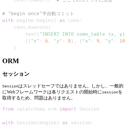
# "begin once"半自動コミット
with
 engine
.
begin
(
)
as
 conn
:
    conn
.
execute
(
        text
(
"INSERT INTO some_table (x, y)
[
{
"x"
:
6
,
"y"
:
8
}
,
{
"x"
:
9
,
"y"
:
10
}
)
ORM
セッション
はスレッドセーフではありません。しかし、一般的
Session
にWebフレームワークは各リクエストの開始時に
を
session
取得するため、問題はありません。
from
 sqlalchemy
.
orm 
import
with
 Session
(
engine
)
as
 session
: