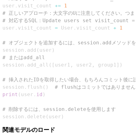
user
.
visit_count 
+=
1
# 正しいアプローチ：大文字のUに注意してください。つまり
# 対応するSQL：Update users set visit_count = v
user
.
visit_count 
=
 User
.
visit_count 
+
1
# オブジェクトを追加するには、session.addメソッド
session
.
add
(
user
)
# またはadd_all
session
.
add_all
(
[
user1
,
 user2
,
 group1
]
)
# 挿入されたIDを取得したい場合、もちろんコミット後に
session
.
flush
(
)
# flushはコミットではありま
print
(
user
.
id
)
# 削除するには、session.deleteを使用します
session
.
delete
(
user
)
関連モデルのロード