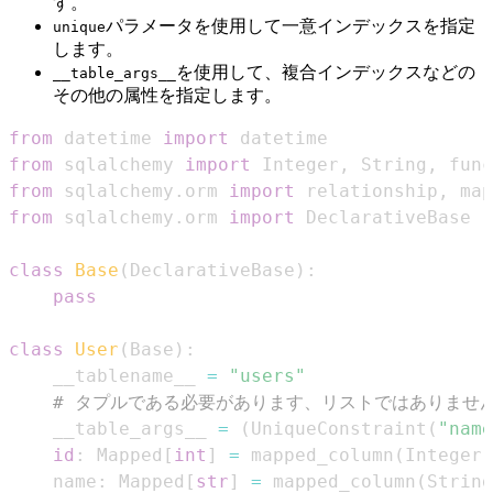
す。
パラメータを使用して一意インデックスを指定
unique
します。
を使用して、複合インデックスなどの
__table_args__
その他の属性を指定します。
from
 datetime 
import
from
 sqlalchemy 
import
 Integer
,
 String
,
 func
from
 sqlalchemy
.
orm 
import
 relationship
,
 map
from
 sqlalchemy
.
orm 
import
class
Base
(
DeclarativeBase
)
:
pass
class
User
(
Base
)
:
    __tablename__ 
=
"users"
# タプルである必要があります、リストではありませ
    __table_args__ 
=
(
UniqueConstraint
(
"name
id
:
 Mapped
[
int
]
=
 mapped_column
(
Integer
,
    name
:
 Mapped
[
str
]
=
 mapped_column
(
String