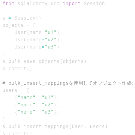
from
 sqlalchemy
.
orm 
import
s 
=
 Session
(
)
objects 
=
[
    User
(
name
=
"u1"
)
,
    User
(
name
=
"u2"
)
,
    User
(
name
=
"u3"
)
]
s
.
bulk_save_objects
(
objects
)
s
.
commit
(
)
# bulk_insert_mappingsを使用してオブジェク
users 
=
[
{
"name"
:
"u1"
}
,
{
"name"
:
"u2"
}
,
{
"name"
:
"u3"
}
,
]
s
.
bulk_insert_mappings
(
User
,
 users
)
s
.
commit
(
)