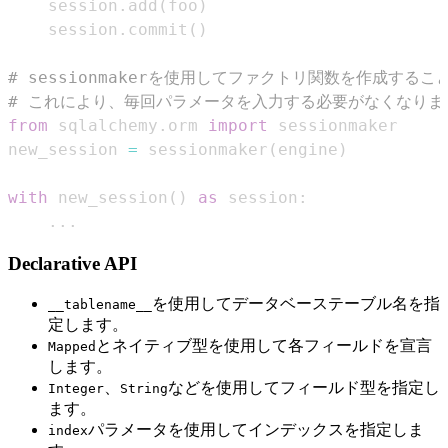
    session
.
add
(
foo
)
    session
.
commit
(
)
# sessionmakerを使用してファクトリ関数を作成する
# これにより、毎回パラメータを入力する必要がなくなりま
from
 sqlalchemy
.
orm 
import
new_session 
=
 sessionmaker
(
engine
)
with
 new_session
(
)
as
 session
:
.
.
.
Declarative API
を使用してデータベーステーブル名を指
__tablename__
定します。
とネイティブ型を使用して各フィールドを宣言
Mapped
します。
、
などを使用してフィールド型を指定し
Integer
String
ます。
パラメータを使用してインデックスを指定しま
index