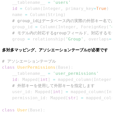
    __tablename__ 
=
'users'
id
=
 Column
(
Integer
,
 primary_key
=
True
)
    name 
=
 Column
(
String
)
# group_idはデータベース内の実際の外部キー名で
    group_id 
=
 Column
(
Integer
,
 ForeignKey
(
'g
# モデル内の対応するgroupフィールド。対応する
    group 
=
 relationship
(
'Group'
,
 overlaps
=
"
多対多マッピング、アソシエーションテーブルが必要です
# アソシエーションテーブル
class
UserPermissions
(
Base
)
:
    __tablename__ 
=
'user_permissions'
id
:
 Mapped
[
int
]
=
 mapped_column
(
Integer
,
# 外部キーを使用して外部キーを指定します
    user_id
:
 Mapped
[
int
]
=
 mapped_column
(
Int
    permission_id
:
 Mapped
[
str
]
=
 mapped_colu
class
User
(
Base
)
: