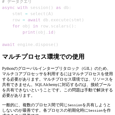
# データクエリ
async
with
 session
(
)
as
 db
:
    stmt 
=
 select
(
A
)
    row 
=
await
 db
.
execute
(
stmt
)
for
 obj 
in
 row
.
scalars
(
)
:
print
(
obj
.
id
)
await
 engine
.
dispose
(
)
マルチプロセス環境での使用
Pythonのグローバルインタープリタロック（GIL）のため、
マルチコアプロセッサを利用するにはマルチプロセスを使用
する必要があります。マルチプロセス環境では、リソースを
共有できません。SQLAlchemyに対応するのは、接続プール
を共有できないということです。この問題は手動で解決する
必要があります。
一般的に、複数のプロセス間で同じ
を共有しようと
Session
しないのが最善です。各プロセスの初期化時に
を作
Session