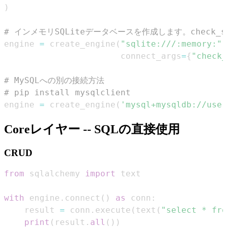
)
# インメモリSQLiteデータベースを作成します。check
engine 
=
 create_engine
(
"sqlite:///:memory:"
,
                       connect_args
=
{
"check_
# MySQLへの別の接続方法
# pip install mysqlclient
engine 
=
 create_engine
(
'mysql+mysqldb://user
Coreレイヤー -- SQLの直接使用
CRUD
from
 sqlalchemy 
import
with
 engine
.
connect
(
)
as
 conn
:
    result 
=
 conn
.
execute
(
text
(
"select * fro
print
(
result
.
all
(
)
)