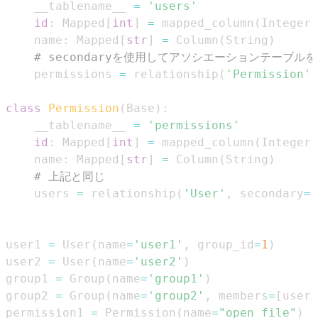
    __tablename__ 
=
'users'
id
:
 Mapped
[
int
]
=
 mapped_column
(
Integer
,
    name
:
 Mapped
[
str
]
=
 Column
(
String
)
# secondaryを使用してアソシエーションテーブ
    permissions 
=
 relationship
(
'Permission'
,
class
Permission
(
Base
)
:
    __tablename__ 
=
'permissions'
id
:
 Mapped
[
int
]
=
 mapped_column
(
Integer
,
    name
:
 Mapped
[
str
]
=
 Column
(
String
)
# 上記と同じ
    users 
=
 relationship
(
'User'
,
 secondary
=
"
user1 
=
 User
(
name
=
'user1'
,
 group_id
=
1
)
user2 
=
 User
(
name
=
'user2'
)
group1 
=
 Group
(
name
=
'group1'
)
group2 
=
 Group
(
name
=
'group2'
,
 members
=
[
user2
permission1 
=
 Permission
(
name
=
"open_file"
)