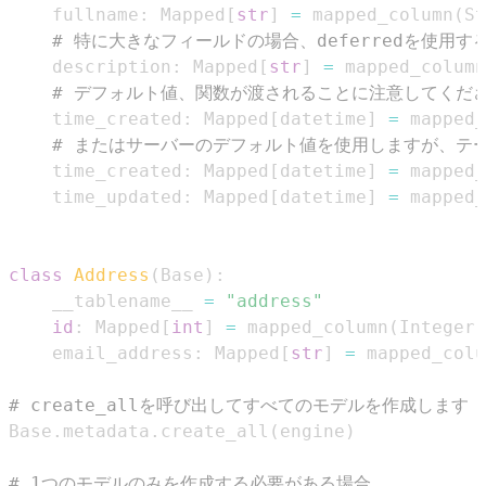
    fullname
:
 Mapped
[
str
]
=
 mapped_column
(
St
# 特に大きなフィールドの場合、deferredを使
    description
:
 Mapped
[
str
]
=
 mapped_column
# デフォルト値、関数が渡されることに注意してくだ
    time_created
:
 Mapped
[
datetime
]
=
 mapped_
# またはサーバーのデフォルト値を使用しますが、テ
    time_created
:
 Mapped
[
datetime
]
=
 mapped_
    time_updated
:
 Mapped
[
datetime
]
=
 mapped_
class
Address
(
Base
)
:
    __tablename__ 
=
"address"
id
:
 Mapped
[
int
]
=
 mapped_column
(
Integer
,
    email_address
:
 Mapped
[
str
]
=
 mapped_colu
# create_allを呼び出してすべてのモデルを作成します
Base
.
metadata
.
create_all
(
engine
)
# 1つのモデルのみを作成する必要がある場合