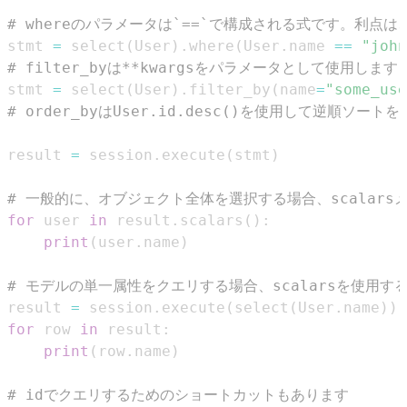
# whereのパラメータは`==`で構成される式です。利
stmt 
=
 select
(
User
)
.
where
(
User
.
name 
==
"john
# filter_byは**kwargsをパラメータとして使用します
stmt 
=
 select
(
User
)
.
filter_by
(
name
=
"some_use
# order_byはUser.id.desc()を使用して逆順ソー
result 
=
 session
.
execute
(
stmt
)
# 一般的に、オブジェクト全体を選択する場合、scala
for
 user 
in
 result
.
scalars
(
)
:
print
(
user
.
name
)
# モデルの単一属性をクエリする場合、scalarsを使用す
result 
=
 session
.
execute
(
select
(
User
.
name
)
)
for
 row 
in
 result
:
print
(
row
.
name
)
# idでクエリするためのショートカットもあります