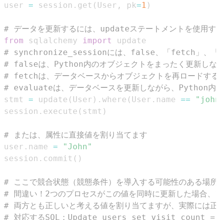
user 
=
 session
.
get
(
User
,
 pk
=
1
)
# データを更新するには、updateステートメントを使用
from
 sqlalchemy 
import
# synchronize_sessionには、false、「fetc
# falseは、Python内のオブジェクトをまったく更新し
# fetchは、データベースからオブジェクトを再ロードす
# evaluateは、データベースを更新しながら、Pyth
stmt 
=
 update
(
User
)
.
where
(
User
.
name 
==
"john
session
.
execute
(
stmt
)
# または、属性に直接値を割り当てます
user
.
name 
=
"John"
session
.
commit
(
)
# ここで競合状態（競態条件）を導入する可能性のある場所
# 間違い！2つのプロセスがこの値を同時に更新した場合、
# 両方とも正しいと考える値を割り当てますが、実際には正しい値
# 対応するSQL：Update users set visit_count = 