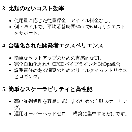
3. 比類のないコスト効率
使用量に応じた従量課金、アイドル料金なし。
例：25ドルで、平均応答時間60msで694万リクエスト
をサポート。
4. 合理化された開発者エクスペリエンス
簡単なセットアップのための直感的なUI。
完全自動化されたCI/CDパイプラインとGitOps統合。
説明責任のある洞察のためのリアルタイムメトリクス
とロギング。
5. 簡単なスケーラビリティと高性能
高い並列処理を容易に処理するための自動スケーリン
グ。
運用オーバーヘッドゼロ — 構築に集中するだけです。