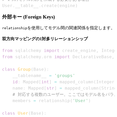
User
.
__table__
.
create
(
engine
)
外部キー (Foreign Keys)
を使用してモデル間の関連関係を指定します。
relationship
双方向マッピングの1対多リレーションシップ
from
 sqlalchemy 
import
 create_engine
,
 Intege
from
 sqlalchemy
.
orm 
import
 DeclarativeBase
,
 
class
Group
(
Base
)
:
    __tablename__ 
=
'groups'
id
:
 Mapped
[
int
]
=
 mapped_column
(
Integer
,
    name
:
 Mapped
[
str
]
=
 mapped_column
(
String
# 対応する複数のユーザー。ここではモデル名をパラ
    members 
=
 relationship
(
'User'
)
class
User
(
Base
)
: