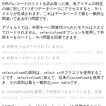
N件のレコードのリストを読み取った後、各アイテムの特定
の値に対して1つずつデータベースにアクセスすると、N+1
クエリが生成されます。これはデータベースで最も一般的な
間違いであるN+1問題です。
デフォルトでは、外部キーに関連付けられたモデルはクエリ
でロードされません。
オプションを使用して外
selectinload
部キーをロードし、N+1問題を回避できます。
# 外部キーはロードされていません
session
.
execute
(
select
(
User
)
)
.
scalars
(
)
.
all
(
# 外部キーがロードされています
session
.
execute
(
select
(
User
)
.
options
(
selecti
の原則は、
サブクエリを使用するこ
selectinload
select in
とです。
に加えて、従来の
も使用で
selectinload
joinedload
き、その原則は最も一般的な
です。
join table
# joinedloadを使用して外部キーをロードします。注
session
.
execute
(
select
(
User
)
.
options
(
joinedl