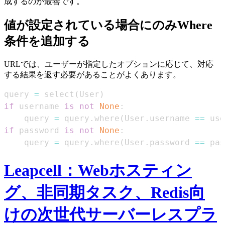
成するのが最善です。
値が設定されている場合にのみWhere
条件を追加する
URLでは、ユーザーが指定したオプションに応じて、対応
する結果を返す必要があることがよくあります。
query 
=
 select
(
User
)
if
 username 
is
not
None
:
    query 
=
 query
.
where
(
User
.
username 
==
 use
if
 password 
is
not
None
:
    query 
=
 query
.
where
(
User
.
password 
==
 pas
Leapcell：Webホスティン
グ、非同期タスク、Redis向
けの次世代サーバーレスプラ