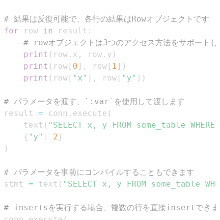
# 結果は反復可能で、各行の結果はRowオブジェクトです
for
 row 
in
 result
:
# rowオブジェクトは3つのアクセス方法をサポートし
print
(
row
.
x
,
 row
.
y
)
print
(
row
[
0
]
,
 row
[
1
]
)
print
(
row
[
"x"
]
,
 row
[
"y"
]
)
# パラメータを渡す、`:var`を使用して渡します
result 
=
 conn
.
execute
(
    text
(
"SELECT x, y FROM some_table WHERE 
{
"y"
:
2
}
)
# パラメータを事前にコンパイルすることもできます
stmt 
=
 text
(
"SELECT x, y FROM some_table WHE
# insertsを実行する場合、複数の行を直接insertでき
conn
.
execute
(