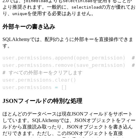
2.0では、
よりも
を使用することが
joinedload
selectinload
より推奨されます。一般的に、
の方が優れてお
selectinload
り、
を使用する必要はありません。
unique
外部キーの書き込み
SQLAlchemyでは、配列のように外部キーを直接操作できま
す。
user
.
permissions
.
append
(
open_permission
)
#
user
.
permissions
.
remove
(
save_permission
)
#
# すべての外部キーをクリアします
user
.
permissions
.
clear
(
)
user
.
permissions 
=
[
]
JSONフィールドの特別な処理
ほとんどのデータベースは現在JSONフィールドをサポート
しています。SQLAlchemyでは、JSONオブジェクトをフィー
ルドから直接読み取ったり、JSONオブジェクトを書き込ん
だりできます。ただし、このJSONオブジェクトを直接