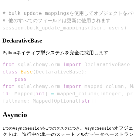
# bulk_update_mappingsを使用してオブジェク
# 他のすべてのフィールドは更新に使用されます
session
.
bulk_update_mappings
(
User
,
 users
)
DeclarativeBase
Pythonネイティブ型システムを完全に採用します
from
 sqlalchemy
.
orm 
import
class
Base
(
DeclarativeBase
)
:
pass
from
 sqlalchemy
.
orm 
import
 mapped_column
,
id
:
 Mapped
[
int
]
=
 mapped_column
(
Integer
,
 pri
fullname
:
 Mapped
[
Optional
[
str
]
]
Asyncio
。
オブジェ
1つのAsyncSessionを1つのタスクにつき
AsyncSession
クトは、進行中の単一のステートフルなデータベーストラン