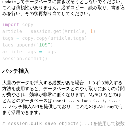
してデータベースに書き戻そうとしないでください。
update
これは信頼性がありません。必ずコピー、読み取り、書き込
みを行い、その後再割り当てしてください。
import
article 
=
 session
.
get
(
Article
,
1
)
tags 
=
 copy
.
copy
(
article
.
tags
)
tags
.
append
(
"iOS"
)
article
.
tags 
=
session
.
commit
(
)
バッチ挿入
大量のデータを挿入する必要がある場合、1つずつ挿入する
方法を使用すると、データベースとのやり取りに多くの時間
が費やされ、効率が非常に低くなります。MySQLなどのほ
とんどのデータベースは
insert ... values (...), (...)
バッチ挿入APIを提供しており、これもSQLAlchemyでう
...
まく活用できます。
# session.bulk_save_objects(...)を使用