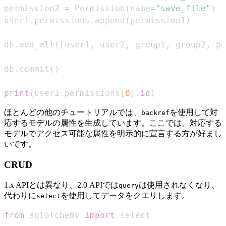
permission2 
=
 Permission
(
name
=
"save_file"
)
user1
.
permissions
.
append
(
permission1
)
db
.
add_all
(
[
user1
,
 user2
,
 group1
,
 group2
,
 pe
db
.
commit
(
)
print
(
user1
.
permissions
[
0
]
.
id
)
ほとんどの他のチュートリアルでは、
を使用して対
backref
応するモデルの属性を生成しています。ここでは、対応する
モデルでアクセス可能な属性を明示的に宣言する方が好まし
いです。
CRUD
1.x APIとは異なり、2.0 APIでは
は使用されなくなり、
query
代わりに
を使用してデータをクエリします。
select
from
 sqlalchemy 
import