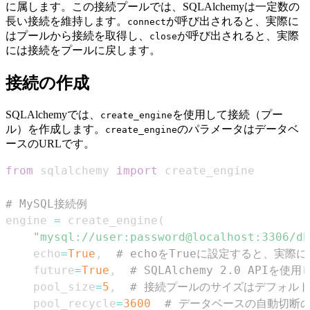
に属します。この接続プールでは、SQLAlchemyは一定数の
長い接続を維持します。
が呼び出されると、実際に
connect
はプールから接続を取得し、
が呼び出されると、実際
close
には接続をプールに戻します。
接続の作成
SQLAlchemyでは、
を使用して接続（プー
create_engine
ル）を作成します。
のパラメータはデータベ
create_engine
ースのURLです。
from
 sqlalchemy 
import
# MySQL接続例
engine 
=
 create_engine
(
"mysql://user:password@localhost:3306/db
    echo
=
True
,
# echoをTrueに設定すると、実
    future
=
True
,
# SQLAlchemy 2.0 API
    pool_size
=
5
,
# 接続プールのサイズはデフォル
    pool_recycle
=
3600
# データベースの自動切断