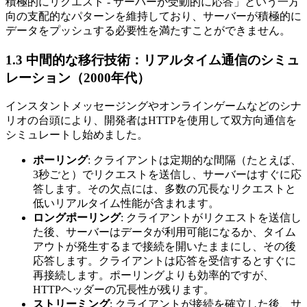
積極的にリクエスト - サーバーが受動的に応答」という一方
向の支配的なパターンを維持しており、サーバーが積極的に
データをプッシュする必要性を満たすことができません。
1.3 中間的な移行技術：リアルタイム通信のシミュ
レーション（2000年代）
インスタントメッセージングやオンラインゲームなどのシナ
リオの台頭により、開発者はHTTPを使用して双方向通信を
シミュレートし始めました。
ポーリング
: クライアントは定期的な間隔（たとえば、
3秒ごと）でリクエストを送信し、サーバーはすぐに応
答します。その欠点には、多数の冗長なリクエストと
低いリアルタイム性能が含まれます。
ロングポーリング
: クライアントがリクエストを送信し
た後、サーバーはデータが利用可能になるか、タイム
アウトが発生するまで接続を開いたままにし、その後
応答します。クライアントは応答を受信するとすぐに
再接続します。ポーリングよりも効率的ですが、
HTTPヘッダーの冗長性が残ります。
ストリーミング
: クライアントが接続を確立した後、サ