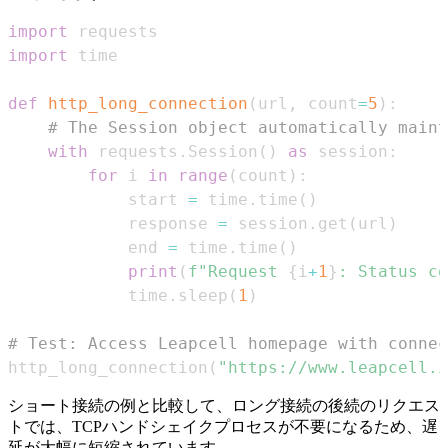
import
import
def
http_long_connection
(
url
,
 count
=
5
)
:
# The Session object automatically maint
with
 requests
.
Session
(
)
as
 session
:
for
 i 
in
range
(
count
)
:
            start 
=
 time
.
time
(
)
            response 
=
 session
.
get
(
url
)
            end 
=
 time
.
time
(
)
print
(
f"Request 
{
i
+
1
}
: Status co
            time
.
sleep
(
1
)
# Test: Access Leapcell homepage with connec
http_long_connection
(
"https://www.leapcell.i
ショート接続の例と比較して、ロング接続の後続のリクエス
トでは、TCPハンドシェイクプロセスが不要になるため、遅
延が大幅に短縮されています。