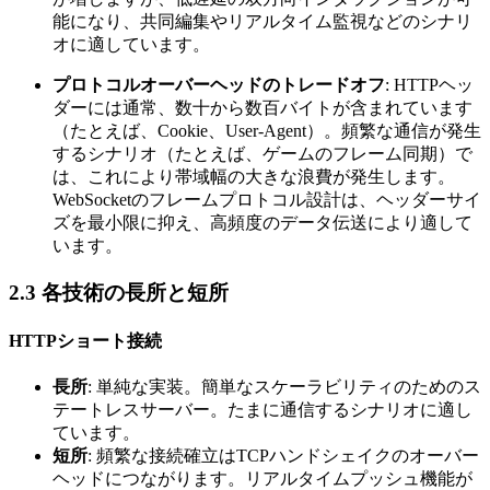
能になり、共同編集やリアルタイム監視などのシナリ
オに適しています。
プロトコルオーバーヘッドのトレードオフ
: HTTPヘッ
ダーには通常、数十から数百バイトが含まれています
（たとえば、Cookie、User-Agent）。頻繁な通信が発生
するシナリオ（たとえば、ゲームのフレーム同期）で
は、これにより帯域幅の大きな浪費が発生します。
WebSocketのフレームプロトコル設計は、ヘッダーサイ
ズを最小限に抑え、高頻度のデータ伝送により適して
います。
2.3 各技術の長所と短所
HTTPショート接続
長所
: 単純な実装。簡単なスケーラビリティのためのス
テートレスサーバー。たまに通信するシナリオに適し
ています。
短所
: 頻繁な接続確立はTCPハンドシェイクのオーバー
ヘッドにつながります。リアルタイムプッシュ機能が