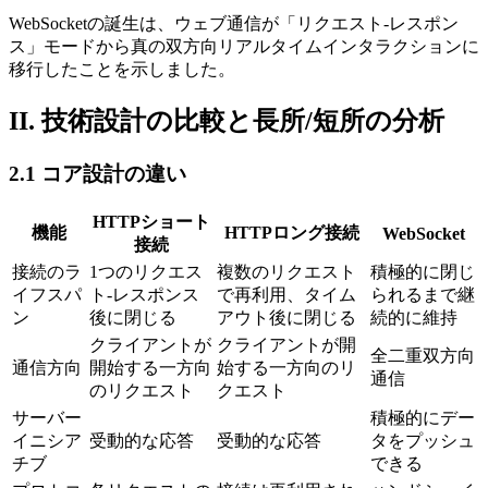
WebSocketの誕生は、ウェブ通信が「リクエスト-レスポン
ス」モードから真の双方向リアルタイムインタラクションに
移行したことを示しました。
II. 技術設計の比較と長所/短所の分析
2.1 コア設計の違い
HTTPショート
機能
HTTPロング接続
WebSocket
接続
接続のラ
1つのリクエス
複数のリクエスト
積極的に閉じ
イフスパ
ト-レスポンス
で再利用、タイム
られるまで継
ン
後に閉じる
アウト後に閉じる
続的に維持
クライアントが
クライアントが開
全二重双方向
通信方向
開始する一方向
始する一方向のリ
通信
のリクエスト
クエスト
サーバー
積極的にデー
イニシア
受動的な応答
受動的な応答
タをプッシュ
チブ
できる