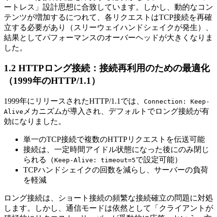
ートレス」設計思想に合致しています。しかし、動的なコン
テンツが増加するにつれて、各リクエストはTCP接続を再確
立する必要があり（スリーウェイハンドシェイクが発生）、
結果としてパフォーマンスのオーバーヘッドが大きくなりま
した。
1.2 HTTPロング接続：接続再利用のための最適化
（1999年のHTTP/1.1）
1999年にリリースされたHTTP/1.1では、
Connection: Keep-
メカニズムが導入され、デフォルトでロング接続が有
Alive
効になりました。
単一のTCP接続で複数のHTTPリクエストを伝送可能
接続は、一定時間アイドル状態になった後にのみ閉じ
られる（
で設定可能）
Keep-Alive: timeout=5
TCPハンドシェイクの回数を減らし、サーバーの負荷
を軽減
ロング接続は、ショート接続の頻繁な接続確立の問題に対処
します。しかし、通信モードは依然として「クライアントが