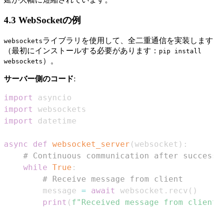
4.3 WebSocketの例
ライブラリを使用して、全二重通信を実装します
websockets
（最初にインストールする必要があります：
pip install
）。
websockets
サーバー側のコード
:
import
import
import
async
def
websocket_server
(
websocket
)
:
# Continuous communication after success
while
True
:
# Receive message from client
        message 
=
await
 websocket
.
recv
(
)
print
(
f"Received message from client