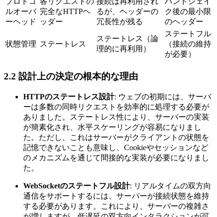
プロトコ
各リクエストの
接続は再利用され
ハンドシェイ
ルオーバ
完全なHTTPヘ
るが、ヘッダーの
ク後の最小限
ーヘッド
ッダー
冗長性が残る
のヘッダー
ステートフル
ステートレス（論
状態管理
ステートレス
（接続の維持
理的に再利用）
が必要）
2.2 設計上の決定の根本的な理由
HTTPのステートレス設計
: ウェブの初期には、サーバ
ーは多数の同時リクエストを効率的に処理する必要が
ありました。ステートレス性により、サーバーの実装
が簡素化され、水平スケーリングが容易になりまし
た。ただし、これはサーバーがクライアントの状態を
記憶できないことも意味し、Cookieやセッションなど
のメカニズムを通じて間接的な実装が必要になりまし
た。
WebSocketのステートフル設計
: リアルタイムの双方向
通信をサポートするには、サーバーが接続状態を維持
する必要があります。これにより、サーバーの複雑さ
が増しますが、低遅延の双方向インタラクションが可