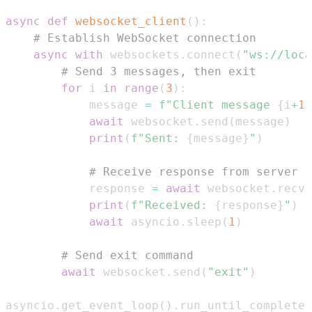
async
def
websocket_client
(
)
:
# Establish WebSocket connection
async
with
 websockets
.
connect
(
"ws://loca
# Send 3 messages, then exit
for
 i 
in
range
(
3
)
:
            message 
=
f"Client message 
{
i
+
1
}
await
 websocket
.
send
(
message
)
print
(
f"Sent: 
{
message
}
"
)
# Receive response from server
            response 
=
await
 websocket
.
recv
(
print
(
f"Received: 
{
response
}
"
)
await
 asyncio
.
sleep
(
1
)
# Send exit command
await
 websocket
.
send
(
"exit"
)
asyncio
.
get_event_loop
(
)
.
run_until_complete
(