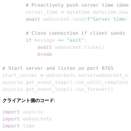
# Proactively push server time (demo
        server_time 
=
 datetime
.
datetime
.
now
(
await
 websocket
.
send
(
f"Server time: 
# Close connection if client sends "
if
 message 
==
"exit"
:
await
 websocket
.
close
(
)
break
# Start server and listen on port 8765
start_server 
=
 websockets
.
serve
(
websocket_se
asyncio
.
get_event_loop
(
)
.
run_until_complete
(
asyncio
.
get_event_loop
(
)
.
run_forever
(
)
クライアント側のコード
:
import
import
import