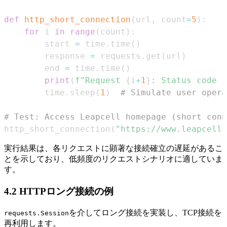
def
http_short_connection
(
url
,
 count
=
5
)
:
for
 i 
in
range
(
count
)
:
        start 
=
 time
.
time
(
)
        response 
=
 requests
.
get
(
url
)
        end 
=
 time
.
time
(
)
print
(
f"Request 
{
i
+
1
}
: Status code 
{
        time
.
sleep
(
1
)
# Simulate user opera
# Test: Access Leapcell homepage (short conn
http_short_connection
(
"https://www.leapcell.
実行結果は、各リクエストに顕著な接続確立の遅延があるこ
とを示しており、低頻度のリクエストシナリオに適していま
す。
4.2 HTTPロング接続の例
を介してロング接続を実装し、TCP接続を
requests.Session
再利用します。