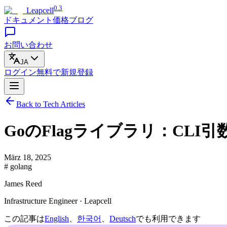
0.3
Leapcell
ドキュメント
価格
ブログ
お問い合わせ
JA
ログイン
無料で
新規登録
Back to Tech Articles
GoのFlagライブラリ：CLI
März 18, 2025
# golang
James Reed
Infrastructure Engineer · Leapcell
この記事は
English
、
한국어
、
Deutsch
でも利用できます