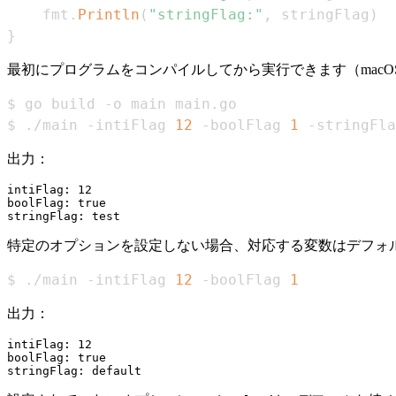
	fmt
.
Println
(
"stringFlag:"
,
 stringFlag
)
}
最初にプログラムをコンパイルしてから実行できます（macO
$ ./main -intiFlag 
12
 -boolFlag 
1
 -stringFla
出力：
intiFlag: 12

boolFlag: true

特定のオプションを設定しない場合、対応する変数はデフォ
$ ./main -intiFlag 
12
 -boolFlag 
1
出力：
intiFlag: 12

boolFlag: true
