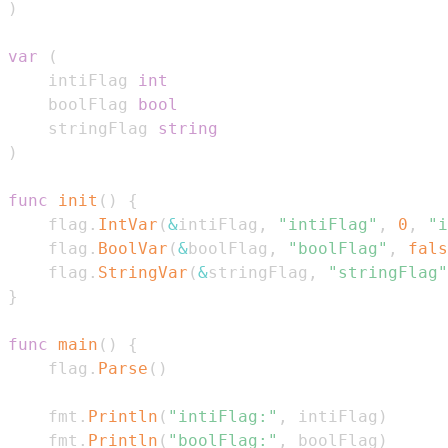
)
var
(
	intiFlag 
int
	boolFlag 
bool
	stringFlag 
string
)
func
init
(
)
{
	flag
.
IntVar
(
&
intiFlag
,
"intiFlag"
,
0
,
"
	flag
.
BoolVar
(
&
boolFlag
,
"boolFlag"
,
fals
	flag
.
StringVar
(
&
stringFlag
,
"stringFlag"
}
func
main
(
)
{
	flag
.
Parse
(
)
	fmt
.
Println
(
"intiFlag:"
,
 intiFlag
)
	fmt
.
Println
(
"boolFlag:"
,
 boolFlag
)