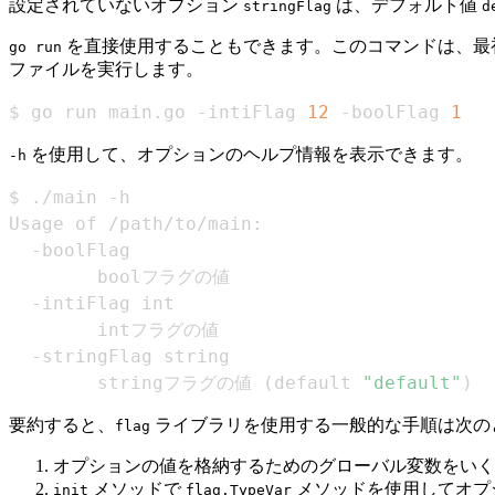
設定されていないオプション
は、デフォルト値
stringFlag
d
を直接使用することもできます。このコマンドは、最
go run
ファイルを実行します。
$ go run main.go -intiFlag 
12
 -boolFlag 
1
を使用して、オプションのヘルプ情報を表示できます。
-h
        stringフラグの値 
(
default 
"default"
)
要約すると、
ライブラリを使用する一般的な手順は次の
flag
オプションの値を格納するためのグローバル変数をい
メソッドで
メソッドを使用してオプ
init
flag.TypeVar