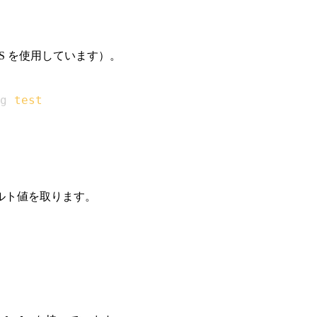
S を使用しています）。
g 
test
ルト値を取ります。