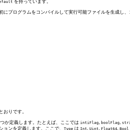
を持っています。
efault
初にプログラムをコンパイルして実行可能ファイルを生成し、
とおりです。
くつか定義します。たとえば、ここでは
,
,
intiFlag
boolFlag
str
ションを定義します。ここで、
は
,
,
,
Type
Int
Uint
Float64
Bool