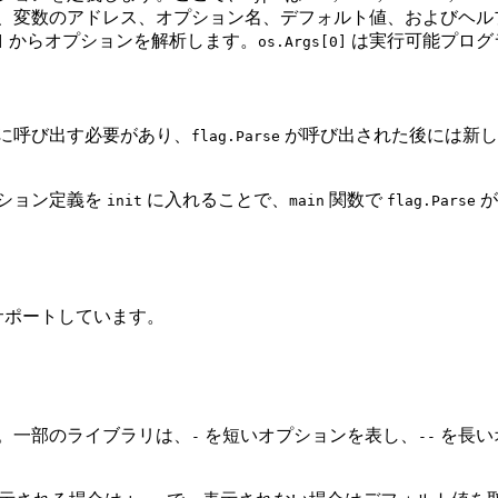
、変数のアドレス、オプション名、デフォルト値、およびヘル
からオプションを解析します。
は実行可能プログ
]
os.Args[0]
に呼び出す必要があり、
が呼び出された後には新し
flag.Parse
ション定義を
に入れることで、
関数で
が
init
main
flag.Parse
サポートしています。
。一部のライブラリは、
を短いオプションを表し、
を長い
-
--